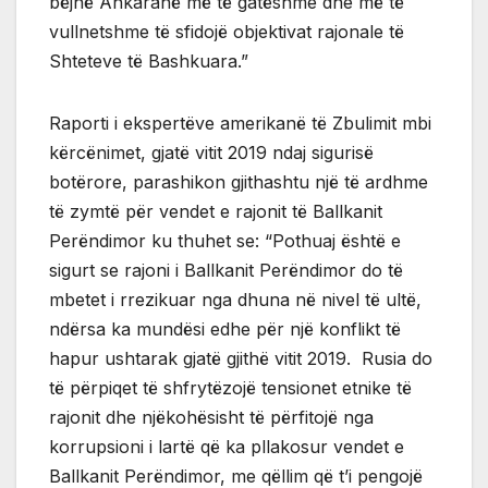
bëjnë Ankaranë më të gatëshme dhe më të
vullnetshme të sfidojë objektivat rajonale të
Shteteve të Bashkuara.”
Raporti i ekspertëve amerikanë të Zbulimit mbi
kërcënimet, gjatë vitit 2019 ndaj sigurisë
botërore, parashikon gjithashtu një të ardhme
të zymtë për vendet e rajonit të Ballkanit
Perëndimor ku thuhet se: “Pothuaj është e
sigurt se rajoni i Ballkanit Perëndimor do të
mbetet i rrezikuar nga dhuna në nivel të ultë,
ndërsa ka mundësi edhe për një konflikt të
hapur ushtarak gjatë gjithë vitit 2019. Rusia do
të përpiqet të shfrytëzojë tensionet etnike të
rajonit dhe njëkohësisht të përfitojë nga
korrupsioni i lartë që ka pllakosur vendet e
Ballkanit Perëndimor, me qëllim që t’i pengojë