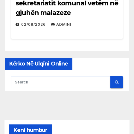
sekretariatit komunal vetëm në
gjuhën malazeze
02/08/2026
ADMINI
Kërko Në Ulqini Online
Keni humbur