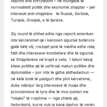
veprimi dhe shfrytëzimi – në mungesë të
normalitetit politik dhe ekonomik shqiptar – për
interesat anti-shqiptare të Rusisë, Serbisë,
Turqisë, Greqisë, e të tjerëve.
Siç mund të shihet edhe nga raporti amerikan
mbi kërcënimet që i kanosen sigurisë botërore
gjatë këtij viti, rreziqet janë të mëdha edhe ndaj
fatit dhe interesave kombëtare dhe të sigurisë
së Shqiptarëve në trojet e veta. I takon kësaj
klase politike që të ushtrojë maturi politike dhe
diplomatike – por mbi të gjitha atdhedashuri —
në këtë botë të pasigurt dhe plot kërcënime,
duke ndenjur larg interesave të huaja dhe
provokimeve të tyre dhe të mos joshen me
“miqësi” të rrejshme — nga shtete që,
historikisht, kurrë nuk ia kanë dashur të mirën