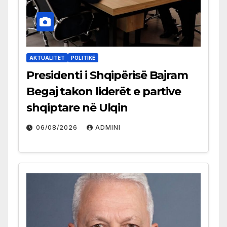
AKTUALITET
POLITIKË
Presidenti i Shqipërisë Bajram
Begaj takon liderët e partive
shqiptare në Ulqin
06/08/2026
ADMINI