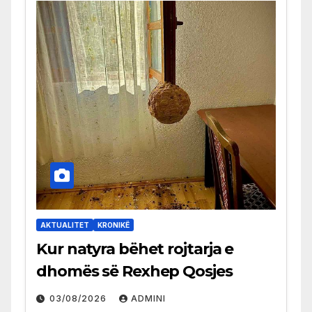
AKTUALITET
KRONIKË
Kur natyra bëhet rojtarja e
dhomës së Rexhep Qosjes
03/08/2026
ADMINI