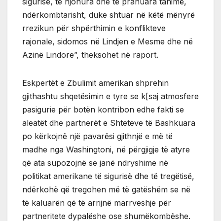
sigurisë, të njohura dhe të pranuara tanimë,
ndërkombtarisht, duke shtuar në këtë mënyrë
rrezikun për shpërthimin e konflikteve
rajonale, sidomos në Lindjen e Mesme dhe në
Azinë Lindore”, theksohet në raport.
Eskpertët e Zbulimit amerikan shprehin
gjithashtu shqetësimin e tyre se k[saj atmosfere
pasigurie për botën kontribon edhe fakti se
aleatët dhe partnerët e Shteteve të Bashkuara
po kërkojnë një pavarësi gjithnjë e më të
madhe nga Washingtoni, në përgjigje të atyre
që ata supozojnë se janë ndryshime në
politikat amerikane të sigurisë dhe të tregëtisë,
ndërkohë që tregohen më të gatëshëm se në
të kaluarën që të arrijnë marrveshje për
partneritete dypalëshe ose shumëkombëshe.