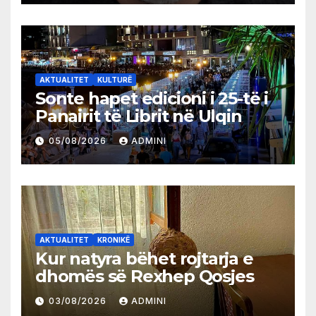
AKTUALITET
KULTURË
Sonte hapet edicioni i 25-të i
Panairit të Librit në Ulqin
05/08/2026
ADMINI
AKTUALITET
KRONIKË
Kur natyra bëhet rojtarja e
dhomës së Rexhep Qosjes
03/08/2026
ADMINI