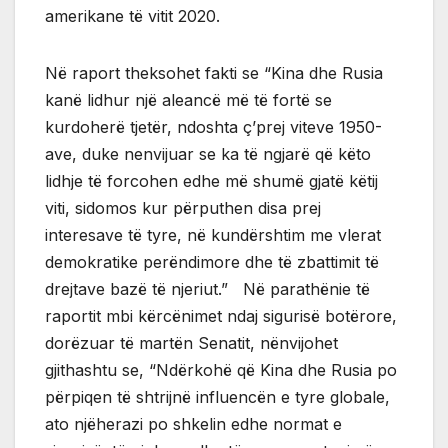
amerikane të vitit 2020.
Në raport theksohet fakti se “Kina dhe Rusia
kanë lidhur një aleancë më të fortë se
kurdoherë tjetër, ndoshta ç’prej viteve 1950-
ave, duke nenvijuar se ka të ngjarë që këto
lidhje të forcohen edhe më shumë gjatë këtij
viti, sidomos kur përputhen disa prej
interesave të tyre, në kundërshtim me vlerat
demokratike perëndimore dhe të zbattimit të
drejtave bazë të njeriut.” Në parathënie të
raportit mbi kërcënimet ndaj sigurisë botërore,
dorëzuar të martën Senatit, nënvijohet
gjithashtu se, “Ndërkohë që Kina dhe Rusia po
përpiqen të shtrijnë influencën e tyre globale,
ato njëherazi po shkelin edhe normat e