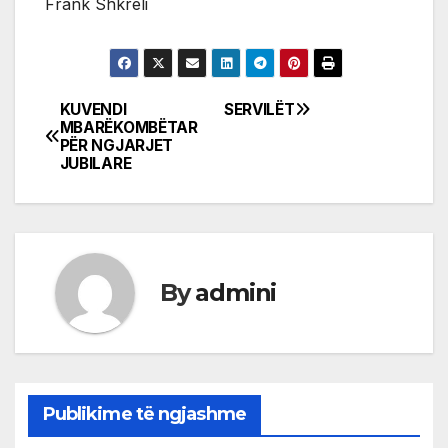
Frank Shkreli
KUVENDI
SERVILËT
Post
MBARËKOMBËTAR
PËR NGJARJET
navigation
JUBILARE
By
admini
Publikime të ngjashme