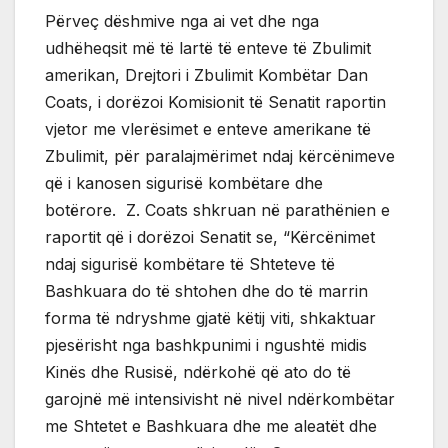
Përveç dëshmive nga ai vet dhe nga
udhëheqsit më të lartë të enteve të Zbulimit
amerikan, Drejtori i Zbulimit Kombëtar Dan
Coats, i dorëzoi Komisionit të Senatit raportin
vjetor me vlerësimet e enteve amerikane të
Zbulimit, për paralajmërimet ndaj kërcënimeve
që i kanosen sigurisë kombëtare dhe
botërore. Z. Coats shkruan në parathënien e
raportit që i dorëzoi Senatit se, “Kërcënimet
ndaj sigurisë kombëtare të Shteteve të
Bashkuara do të shtohen dhe do të marrin
forma të ndryshme gjatë këtij viti, shkaktuar
pjesërisht nga bashkpunimi i ngushtë midis
Kinës dhe Rusisë, ndërkohë që ato do të
garojnë më intensivisht në nivel ndërkombëtar
me Shtetet e Bashkuara dhe me aleatët dhe