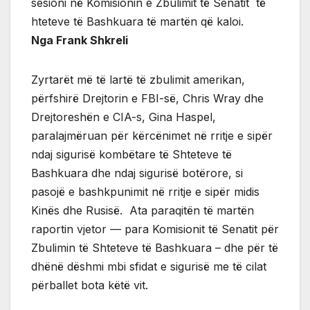
sesioni në Komisionin e Zbulimit të Senatit të
hteteve të Bashkuara të martën që kaloi.
Nga Frank Shkreli
Zyrtarët më të lartë të zbulimit amerikan,
përfshirë Drejtorin e FBI-së, Chris Wray dhe
Drejtoreshën e CIA-s, Gina Haspel,
paralajmëruan për kërcënimet në rritje e sipër
ndaj sigurisë kombëtare të Shteteve të
Bashkuara dhe ndaj sigurisë botërore, si
pasojë e bashkpunimit në rritje e sipër midis
Kinës dhe Rusisë. Ata paraqitën të martën
raportin vjetor — para Komisionit të Senatit për
Zbulimin të Shteteve të Bashkuara – dhe për të
dhënë dëshmi mbi sfidat e sigurisë me të cilat
përballet bota këtë vit.