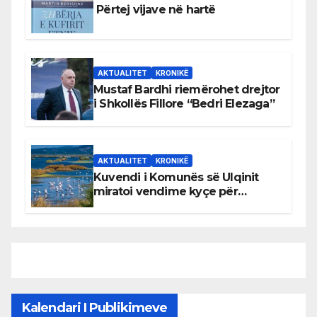
Përtej vijave në hartë
AKTUALITET
KRONIKË
Mustaf Bardhi riemërohet drejtor
i Shkollës Fillore “Bedri Elezaga”
AKTUALITET
KRONIKË
Kuvendi i Komunës së Ulqinit
miratoi vendime kyçe për
mbrojtjen e natyrës dhe
menaxhimin e qëndrueshëm të
burimeve më të çmuara
Kalendari I Publikimeve