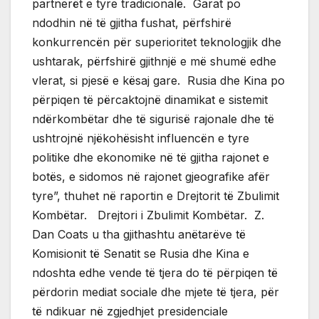
partnerët e tyre tradicionalë. Garat po
ndodhin në të gjitha fushat, përfshirë
konkurrencën për superioritet teknologjik dhe
ushtarak, përfshirë gjithnjë e më shumë edhe
vlerat, si pjesë e kësaj gare. Rusia dhe Kina po
përpiqen të përcaktojnë dinamikat e sistemit
ndërkombëtar dhe të sigurisë rajonale dhe të
ushtrojnë njëkohësisht influencën e tyre
politike dhe ekonomike në të gjitha rajonet e
botës, e sidomos në rajonet gjeografike afër
tyre”, thuhet në raportin e Drejtorit të Zbulimit
Kombëtar. Drejtori i Zbulimit Kombëtar. Z.
Dan Coats u tha gjithashtu anëtarëve të
Komisionit të Senatit se Rusia dhe Kina e
ndoshta edhe vende të tjera do të përpiqen të
përdorin mediat sociale dhe mjete të tjera, për
të ndikuar në zgjedhjet presidenciale