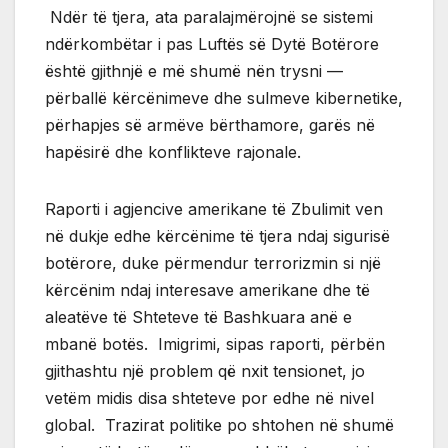
Ndër të tjera, ata paralajmërojnë se sistemi
ndërkombëtar i pas Luftës së Dytë Botërore
është gjithnjë e më shumë nën trysni —
përballë kërcënimeve dhe sulmeve kibernetike,
përhapjes së armëve bërthamore, garës në
hapësirë dhe konflikteve rajonale.
Raporti i agjencive amerikane të Zbulimit ven
në dukje edhe kërcënime të tjera ndaj sigurisë
botërore, duke përmendur terrorizmin si një
kërcënim ndaj interesave amerikane dhe të
aleatëve të Shteteve të Bashkuara anë e
mbanë botës. Imigrimi, sipas raporti, përbën
gjithashtu një problem që nxit tensionet, jo
vetëm midis disa shteteve por edhe në nivel
global. Trazirat politike po shtohen në shumë