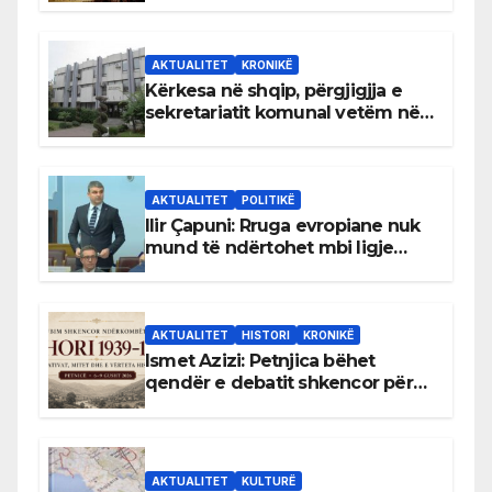
AKTUALITET
KRONIKË
Kërkesa në shqip, përgjigjja e
sekretariatit komunal vetëm në
gjuhën malazeze
AKTUALITET
POLITIKË
Ilir Çapuni: Rruga evropiane nuk
mund të ndërtohet mbi ligje
antikushtetuese
AKTUALITET
HISTORI
KRONIKË
Ismet Azizi: Petnjica bëhet
qendër e debatit shkencor për
Bihorin gjatë viteve 1939–1948
AKTUALITET
KULTURË