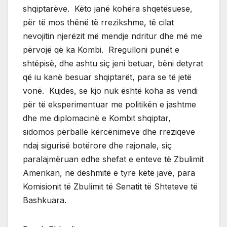
shqiptarëve. Këto janë kohëra shqetësuese,
për të mos thënë të rrezikshme, të cilat
nevojitin njerëzit më mendje ndritur dhe më me
përvojë që ka Kombi. Rregulloni punët e
shtëpisë, dhe ashtu siç jeni betuar, bëni detyrat
që iu kanë besuar shqiptarët, para se të jetë
vonë. Kujdes, se kjo nuk është koha as vendi
për të eksperimentuar me politikën e jashtme
dhe me diplomacinë e Kombit shqiptar,
sidomos përballë kërcënimeve dhe rreziqeve
ndaj sigurisë botërore dhe rajonale, siç
paralajmëruan edhe shefat e enteve të Zbulimit
Amerikan, në dëshmitë e tyre këtë javë, para
Komisionit të Zbulimit të Senatit të Shteteve të
Bashkuara.