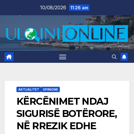
Skip
10/08/2026
11:26 am
to
content
AKTUALITET
OPINIONE
KËRCËNIMET NDAJ
SIGURISË BOTËRORE,
NË RREZIK EDHE