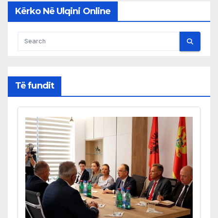
Kërko Në Ulqini Online
Të fundit