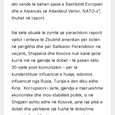
ato vende të bëhen pjesë e Bashkimit Evropian
dhe e Aleancës së Atlantikut Verior, NATO-s”,
thuhet në raport.
Në këtë situatë të zymtë që parashikon raporti
vjetor i enteve të Zbulimit amerikan për botën
në përgjithsi dhe për Ballkanin Perëndimor në
veçanti, Shqipëria dhe Kosova nuk kanë qenë
kurrë më në gjëndje të dobët – të pakën këto
30-vjetë post-komunizëm – për të
kundërshtuar influencat e huaja, sidomos
influencat nga Rusia, Turqia e deri diku edhe
Kina. Korrupsioni i lartë, gjëndja e mjerueshme
ekonomike dhe mos-stabiliteti politik, si në
Shqipëri ashtu edhe në Kosovë, janë një pikë e
dobët dhe përbëjnë një fushë të dobishme