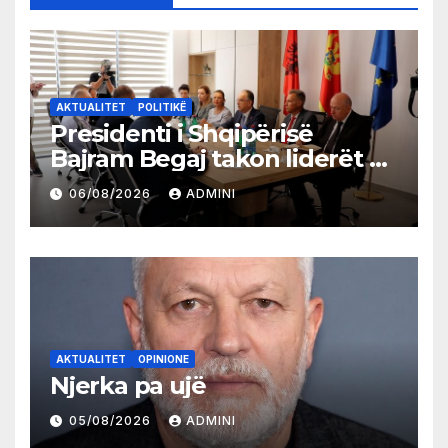
AKTUALITET
POLITIKË
Presidenti i Shqipërisë
Bajram Begaj takon liderët e
partive shqiptare në Ulqin
06/08/2026
ADMINI
AKTUALITET
OPINIONE
Njerka pa ujë
05/08/2026
ADMINI