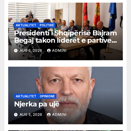
AKTUALITET
POLITIKË
Presidenti i Shqipërisë Bajram
Begaj takon liderët e partive
shqiptare në Ulqin
AUG 6, 2026
ADMINI
AKTUALITET
OPINIONE
Njerka pa ujë
AUG 5, 2026
ADMINI