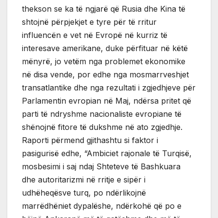
thekson se ka të ngjarë që Rusia dhe Kina të
shtojnë përpjekjet e tyre për të rritur
influencën e vet në Evropë në kurriz të
interesave amerikane, duke përfituar në këtë
mënyrë, jo vetëm nga problemet ekonomike
në disa vende, por edhe nga mosmarrveshjet
transatlantike dhe nga rezultati i zgjedhjeve për
Parlamentin evropian në Maj, ndërsa pritet që
parti të ndryshme nacionaliste evropiane të
shënojnë fitore të dukshme në ato zgjedhje.
Raporti përmend gjithashtu si faktor i
pasigurisë edhe, “Ambiciet rajonale të Turqisë,
mosbesimi i saj ndaj Shteteve të Bashkuara
dhe autoritarizmi në rritje e sipër i
udhëheqësve turq, po ndërlikojnë
marrëdhëniet dypalëshe, ndërkohë që po e