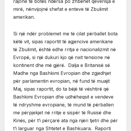
rajone të botës ndërsa po zhbëhet qeverisja e
mirë, nënvijojnë shefat e enteve të Zbulimit
amerikan.
Si një ndër problemet me të cilat përballet bota
këtë vit, sipas raportit të agjencive amerikane
të Zbulimit, është edhe rritja e nacionalizmit në
Evropë, si një dukuri kjo që nxit tensione në
kontinent dhe më gjërë. Dalja e Britanisë së
Madhe nga Bashkimi Evropian dhe zgjedhjet
për parlamentin evropian, në fund të muajit
Maj, sipas raportit, do ta bëjë të vështirë që
Bashkimi Evropian dhe udhëheqsit e vendeve
të ndryshme evropiane, të mund të përballen
me përpjekjet në rritje e sispër të Rusisë dhe
Kinës, për t’i përçarë ata nga njëri tjetri dhe për
t’i larguar nga Shtetet e Bashkuara. Raporti