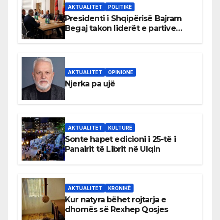
AKTUALITET
POLITIKË
Presidenti i Shqipërisë Bajram
Begaj takon liderët e partive
shqiptare në Ulqin
AKTUALITET
OPINIONE
Njerka pa ujë
AKTUALITET
KULTURË
Sonte hapet edicioni i 25-të i
Panairit të Librit në Ulqin
AKTUALITET
KRONIKË
Kur natyra bëhet rojtarja e
dhomës së Rexhep Qosjes