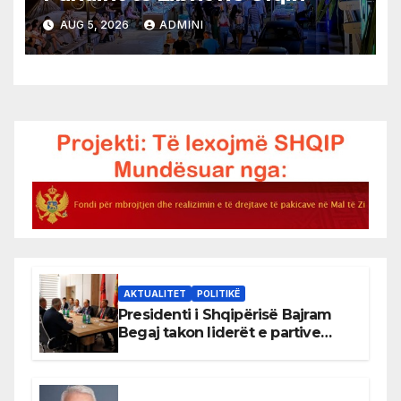
AUG 5, 2026
ADMINI
AKTUALITET
POLITIKË
Presidenti i Shqipërisë Bajram
Begaj takon liderët e partive
shqiptare në Ulqin