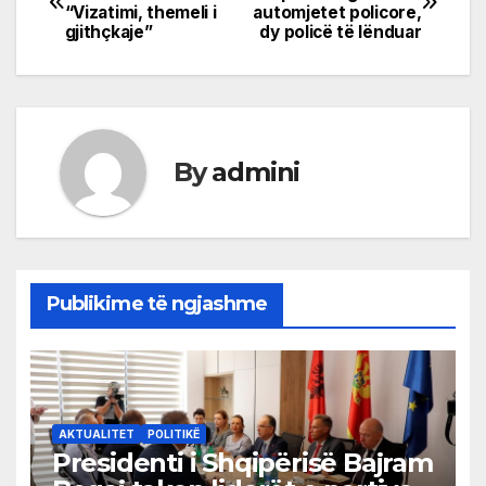
“Vizatimi, themeli i
automjetet policore,
navigation
gjithçkaje”
dy policë të lënduar
By
admini
Publikime të ngjashme
AKTUALITET
POLITIKË
Presidenti i Shqipërisë Bajram