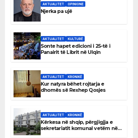
AKTUALITET
OPINIONE
Njerka pa ujë
AKTUALITET
KULTURË
Sonte hapet edicioni i 25-të i
Panairit të Librit në Ulqin
AKTUALITET
KRONIKË
Kur natyra bëhet rojtarja e
dhomës së Rexhep Qosjes
AKTUALITET
KRONIKË
Kërkesa në shqip, përgjigjja e
sekretariatit komunal vetëm në
gjuhën malazeze