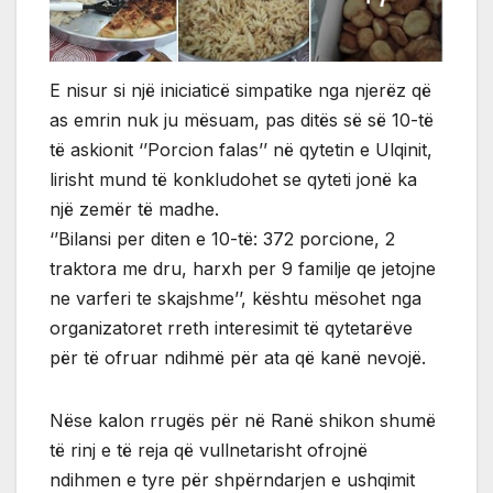
E nisur si një iniciaticë simpatike nga njerëz që
as emrin nuk ju mësuam, pas ditës së së 10-të
të askionit ‘’Porcion falas’’ në qytetin e Ulqinit,
lirisht mund të konkludohet se qyteti jonë ka
një zemër të madhe.
‘’Bilansi per diten e 10-të: 372 porcione, 2
traktora me dru, harxh per 9 familje qe jetojne
ne varferi te skajshme’’, kështu mësohet nga
organizatoret rreth interesimit të qytetarëve
për të ofruar ndihmë për ata që kanë nevojë.
Nëse kalon rrugës për në Ranë shikon shumë
të rinj e të reja që vullnetarisht ofrojnë
ndihmen e tyre për shpërndarjen e ushqimit