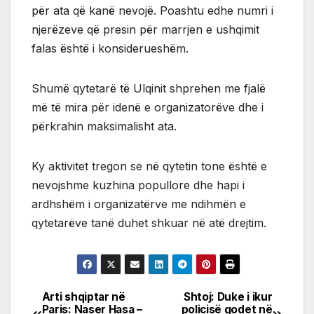
për ata që kanë nevojë. Poashtu edhe numri i
njerëzeve që presin për marrjen e ushqimit
falas është i konsiderueshëm.
Shumë qytetarë të Ulqinit shprehen me fjalë
më të mira për idenë e organizatorëve dhe i
përkrahin maksimalisht ata.
Ky aktivitet tregon se në qytetin tone është e
nevojshme kuzhina popullore dhe hapi i
ardhshëm i organizatërve me ndihmën e
qytetarëve tanë duhet shkuar në atë drejtim.
Arti shqiptar në
Shtoj: Duke i ikur
Post
Paris: Naser Hasa –
policisë godet në