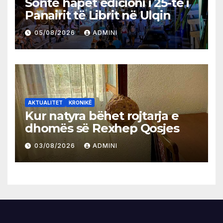
Sonte hapet edicioni i 25-të i
Panairit të Librit në Ulqin
05/08/2026
ADMINI
AKTUALITET
KRONIKË
Kur natyra bëhet rojtarja e
dhomës së Rexhep Qosjes
03/08/2026
ADMINI