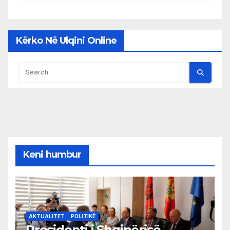
Kërko Në Ulqini Online
Keni humbur
AKTUALITET
POLITIKË
Presidenti i Shqipërisë