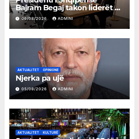
Bajram Begaj takon liderët e
partive shqiptare në Ulqin
06/08/2026
ADMINI
AKTUALITET
OPINIONE
Njerka pa ujë
05/08/2026
ADMINI
AKTUALITET
KULTURË