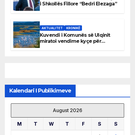
i Shkollës Fillore “Bedri Elezaga”
AKTUALITET
KRONIKË
Kuvendi i Komunës së Ulqinit
miratoi vendime kyçe për
mbrojtjen e natyrës dhe
menaxhimin e qëndrueshëm të
burimeve më të çmuara
Kalendari I Publikimeve
August 2026
M
T
W
T
F
S
S