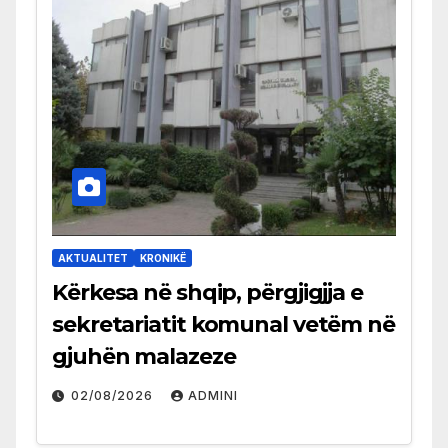
AKTUALITET
KRONIKË
Kërkesa në shqip, përgjigjja e
sekretariatit komunal vetëm në
gjuhën malazeze
02/08/2026
ADMINI