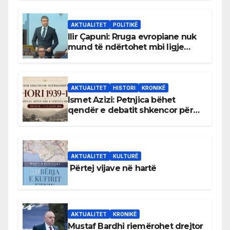
AKTUALITET
POLITIKË
Ilir Çapuni: Rruga evropiane nuk
mund të ndërtohet mbi ligje
antikushtetuese
AKTUALITET
HISTORI
KRONIKË
Ismet Azizi: Petnjica bëhet
qendër e debatit shkencor për
Bihorin gjatë viteve 1939–1948
AKTUALITET
KULTURË
Përtej vijave në hartë
AKTUALITET
KRONIKË
Mustaf Bardhi riemërohet drejtor