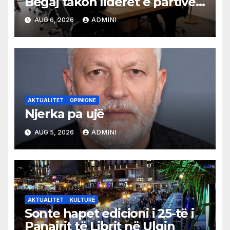
Begaj takon liderët e partive
shqiptare në Ulqin
AUG 6, 2026
ADMINI
AKTUALITET
OPINIONE
Njerka pa ujë
AUG 5, 2026
ADMINI
AKTUALITET
KULTURË
Sonte hapet edicioni i 25-të i
Panairit të Librit në Ulqin