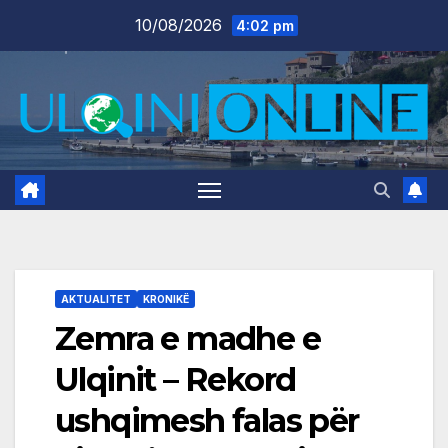
Skip
10/08/2026
4:02 pm
to
content
AKTUALITET
KRONIKË
Zemra e madhe e
Ulqinit – Rekord
ushqimesh falas për