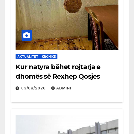
AKTUALITET
KRONIKË
Kur natyra bëhet rojtarja e
dhomës së Rexhep Qosjes
03/08/2026
ADMINI