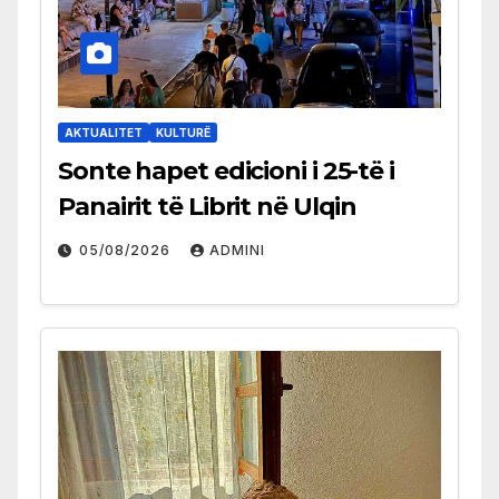
AKTUALITET
KULTURË
Sonte hapet edicioni i 25-të i
Panairit të Librit në Ulqin
05/08/2026
ADMINI