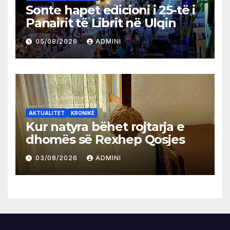
Sonte hapet edicioni i 25-të i
Panairit të Librit në Ulqin
05/08/2026
ADMINI
AKTUALITET
KRONIKË
Kur natyra bëhet rojtarja e
dhomës së Rexhep Qosjes
03/08/2026
ADMINI