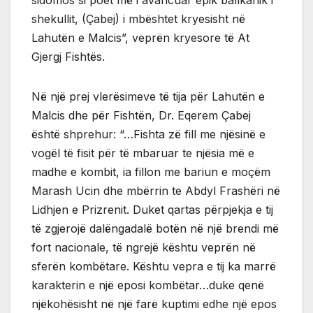
sidomos si poet më i avancuar epik ballkanik i
shekullit, (Çabej) i mbështet kryesisht në
Lahutën e Malcis”, veprën kryesore të At
Gjergj Fishtës.
Në një prej vlerësimeve të tija për Lahutën e
Malcis dhe për Fishtën, Dr. Eqerem Çabej
është shprehur: “…Fishta zë fill me njësinë e
vogël të fisit për të mbaruar te njësia më e
madhe e kombit, ia fillon me bariun e moçëm
Marash Ucin dhe mbërrin te Abdyl Frashëri në
Lidhjen e Prizrenit. Duket qartas përpjekja e tij
të zgjerojë dalëngadalë botën në një brendi më
fort nacionale, të ngrejë kështu veprën në
sferën kombëtare. Kështu vepra e tij ka marrë
karakterin e një eposi kombëtar…duke qenë
njëkohësisht në një farë kuptimi edhe një epos