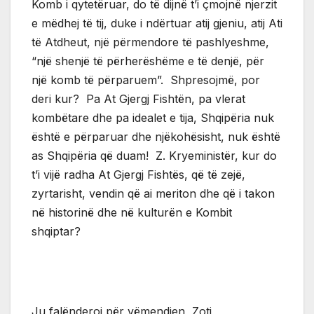
Komb i qytetëruar, do të dijnë t’i çmojnë njerzit
e mëdhej të tij, duke i ndërtuar atij gjeniu, atij Ati
të Atdheut, një përmendore të pashlyeshme,
“një shenjë të përherëshëme e të denjë, për
një komb të përparuem”. Shpresojmë, por
deri kur? Pa At Gjergj Fishtën, pa vlerat
kombëtare dhe pa idealet e tija, Shqipëria nuk
është e përparuar dhe njëkohësisht, nuk është
as Shqipëria që duam! Z. Kryeministër, kur do
t’i vijë radha At Gjergj Fishtës, që të zejë,
zyrtarisht, vendin që ai meriton dhe që i takon
në historinë dhe në kulturën e Kombit
shqiptar?
Ju falënderoj për vëmendjen, Zoti