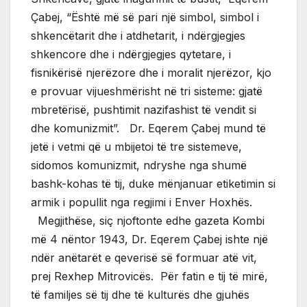
Çabej, “Është më së pari një simbol, simbol i
shkencëtarit dhe i atdhetarit, i ndërgjegjes
shkencore dhe i ndërgjegjes qytetare, i
fisnikërisë njerëzore dhe i moralit njerëzor, kjo
e provuar vijueshmërisht në tri sisteme: gjatë
mbretërisë, pushtimit nazifashist të vendit si
dhe komunizmit”. Dr. Eqerem Çabej mund të
jetë i vetmi që u mbijetoi të tre sistemeve,
sidomos komunizmit, ndryshe nga shumë
bashk-kohas të tij, duke mënjanuar etiketimin si
armik i popullit nga regjimi i Enver Hoxhës.
Megjithëse, siç njoftonte edhe gazeta Kombi
më 4 nëntor 1943, Dr. Eqerem Çabej ishte një
ndër anëtarët e qeverisë së formuar atë vit,
prej Rexhep Mitrovicës. Për fatin e tij të mirë,
të familjes së tij dhe të kulturës dhe gjuhës