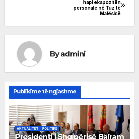
Post
hapi ekspozitën
personale në Tuz të
navigation
Malësisë
By
admini
Publikime të ngjashme
AKTUALITET
POLITIKË
Presidenti i Shqipërisë Bajram