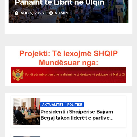
Panairit të Librit në Ulqin
AUG 5, 2026
ADMINI
AKTUALITET
POLITIKË
Presidenti i Shqipërisë Bajram
Begaj takon liderët e partive
shqiptare në Ulqin