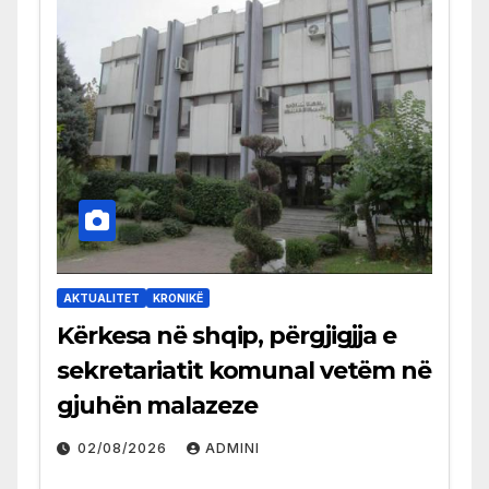
AKTUALITET
KRONIKË
Kërkesa në shqip, përgjigjja e
sekretariatit komunal vetëm në
gjuhën malazeze
02/08/2026
ADMINI