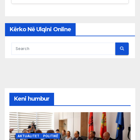
Kërko Në Ulqini Online
Keni humbur
AKTUALITET
POLITIKË