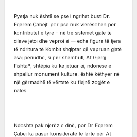
Pyetja nuk është se pse i ngrihet busti Dr.
Eqerem Çabejt, por pse nuk vlerësohen për
kontributet e tyre – në tre sistemet gjatë të
cilave jetoi dhe veproi ai — edhe figura të tjera
të ndritura të Kombit shqiptar që vepruan gjatë
asaj periudhe, si për shembull, At Gjergj
Fishta
*
, shtëpia ku ka jetuar ai, ndonëse e
shpallur monument kulture, është këthyer në
një gërmadhë të vërtetë ku flejnë zogjët e
natës.
Ndoshta pak njerëz e dinë, por Dr Eqerem
Çabej ka pasur konsideratë të lartë për At