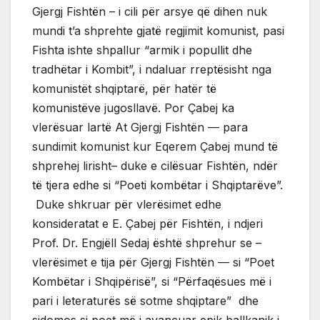
Gjergj Fishtën – i cili për arsye që dihen nuk
mundi t’a shprehte gjatë regjimit komunist, pasi
Fishta ishte shpallur “armik i popullit dhe
tradhëtar i Kombit”, i ndaluar rreptësisht nga
komunistët shqiptarë, për hatër të
komunistëve jugosllavë. Por Çabej ka
vlerësuar lartë At Gjergj Fishtën — para
sundimit komunist kur Eqerem Çabej mund të
shprehej lirisht– duke e cilësuar Fishtën, ndër
të tjera edhe si “Poeti kombëtar i Shqiptarëve”.
Duke shkruar për vlerësimet edhe
konsideratat e E. Çabej për Fishtën, i ndjeri
Prof. Dr. Engjëll Sedaj është shprehur se –
vlerësimet e tija për Gjergj Fishtën — si “Poet
Kombëtar i Shqipërisë”, si “Përfaqësues më i
pari i leteraturës së sotme shqiptare” dhe