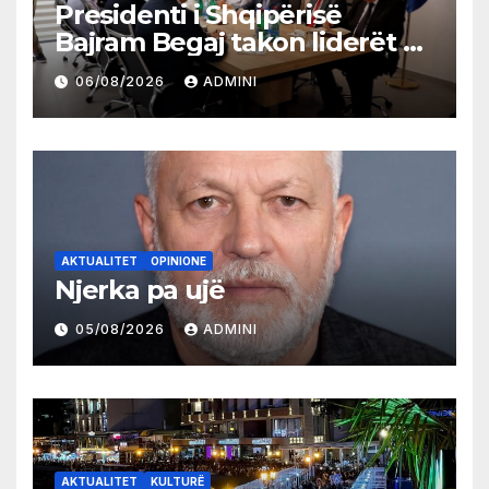
Presidenti i Shqipërisë
Bajram Begaj takon liderët e
partive shqiptare në Ulqin
06/08/2026
ADMINI
AKTUALITET
OPINIONE
Njerka pa ujë
05/08/2026
ADMINI
AKTUALITET
KULTURË