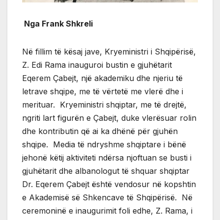
Nga Frank Shkreli
Në fillim të kësaj jave, Kryeministri i Shqipërisë,
Z. Edi Rama inauguroi bustin e gjuhëtarit
Eqerem Çabejt, një akademiku dhe njeriu të
letrave shqipe, me të vërtetë me vlerë dhe i
merituar. Kryeministri shqiptar, me të drejtë,
ngriti lart figurën e Çabejt, duke vlerësuar rolin
dhe kontributin që ai ka dhënë për gjuhën
shqipe. Media të ndryshme shqiptare i bënë
jehonë këtij aktiviteti ndërsa njoftuan se busti i
gjuhëtarit dhe albanologut të shquar shqiptar
Dr. Eqerem Çabejt është vendosur në kopshtin
e Akademisë së Shkencave të Shqipërisë. Në
ceremoninë e inaugurimit foli edhe, Z. Rama, i