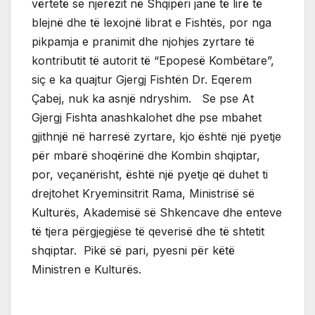
vërtetë se njerëzit në Shqipëri janë të lirë të
blejnë dhe të lexojnë librat e Fishtës, por nga
pikpamja e pranimit dhe njohjes zyrtare të
kontributit të autorit të “Epopesë Kombëtare”,
siç e ka quajtur Gjergj Fishtën Dr. Eqerem
Çabej, nuk ka asnjë ndryshim. Se pse At
Gjergj Fishta anashkalohet dhe pse mbahet
gjithnjë në harresë zyrtare, kjo është një pyetje
për mbarë shoqërinë dhe Kombin shqiptar,
por, veçanërisht, është një pyetje që duhet ti
drejtohet Kryeminsitrit Rama, Ministrisë së
Kulturës, Akademisë së Shkencave dhe enteve
të tjera përgjegjëse të qeverisë dhe të shtetit
shqiptar. Pikë së pari, pyesni për këtë
Ministren e Kulturës.