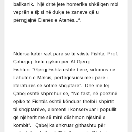
ballkanik. Një dritë jete homerike shkëlqen mbi
veprën e tij: si në dukje të zanave që u
përngjajnë Dianës e Atenës…”.
Ndërsa katër vjet para se të vdiste Fishta, Prof.
Çabej jep këtë gjykim për At Gjergj
Fishtën: “Gjergj Fishta është bërë, sidomos në
Lahutën e Malcis, përfaqësuesi më i parë i
literaturës së sotme shqiptare”. Dhe më tej
Çabej është shprehur se, “Në fakt, në poezinë
epike të Fishtës është kënduar thelbi i shpirtit
të shqiptarëve, elementi i konservuar i popullit
që njëherit më së mirë dëshmon njësinë e
kombit”. Çabej ka shkruar gjithashtu për