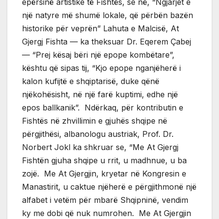
epërsinë artistike të Fishtës, se në, “Ngjarjet e
një natyre më shumë lokale, që përbën bazën
historike për veprën” Lahuta e Malcisë, At
Gjergj Fishta — ka theksuar Dr. Eqerem Çabej
— “Prej kësaj bëri një epope kombëtare”,
kështu që sipas tij, “Kjo epope nganjëherë i
kalon kufijtë e shqiptarisë, duke qënë
njëkohësisht, në një farë kuptimi, edhe një
epos ballkanik”. Ndërkaq, për kontributin e
Fishtës në zhvillimin e gjuhës shqipe në
përgjithësi, albanologu austriak, Prof. Dr.
Norbert Jokl ka shkruar se, “Me At Gjergj
Fishtën gjuha shqipe u rrit, u madhnue, u ba
zojë. Me At Gjergjin, kryetar në Kongresin e
Manastirit, u caktue njëherë e përgjithmonë një
alfabet i vetëm për mbarë Shqipninë, vendim
ky me dobi që nuk numrohen. Me At Gjergjin