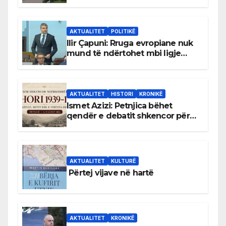
gjuhën malazeze
AKTUALITET
POLITIKË
Ilir Çapuni: Rruga evropiane nuk
mund të ndërtohet mbi ligje
antikushtetuese
AKTUALITET
HISTORI
KRONIKË
Ismet Azizi: Petnjica bëhet
qendër e debatit shkencor për
Bihorin gjatë viteve 1939–1948
AKTUALITET
KULTURË
Përtej vijave në hartë
AKTUALITET
KRONIKË