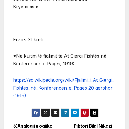
Kryeministër!
Frank Shkreli
*Në kujtim të fjalimit të At Gjergj Fishtës në
Konferencën e Paqës, 1919:
https://sq.wikipedia.org/wiki/Fjalimi_i_At_Gjergj_
Fishtës_në_Konferencën_e_Paqës 20 qershor
(1919)
Analogji alogjike
Piktori Bilal Nikezi