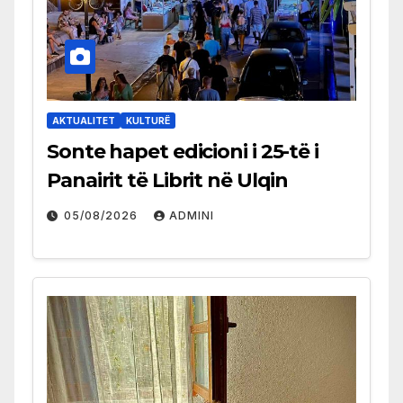
AKTUALITET
KULTURË
Sonte hapet edicioni i 25-të i
Panairit të Librit në Ulqin
05/08/2026
ADMINI