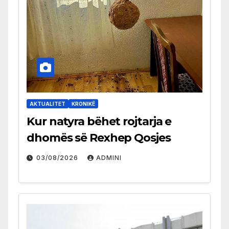
AKTUALITET
KRONIKË
Kur natyra bëhet rojtarja e
dhomës së Rexhep Qosjes
03/08/2026
ADMINI