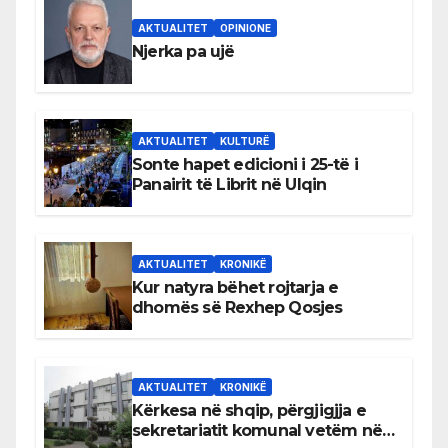
AKTUALITET
OPINIONE
Njerka pa ujë
AKTUALITET
KULTURË
Sonte hapet edicioni i 25-të i
Panairit të Librit në Ulqin
AKTUALITET
KRONIKË
Kur natyra bëhet rojtarja e
dhomës së Rexhep Qosjes
AKTUALITET
KRONIKË
Kërkesa në shqip, përgjigjja e
sekretariatit komunal vetëm në