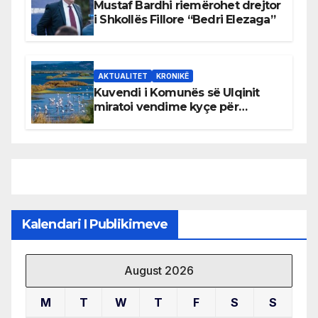
Mustaf Bardhi riemërohet drejtor
i Shkollës Fillore “Bedri Elezaga”
AKTUALITET
KRONIKË
Kuvendi i Komunës së Ulqinit
miratoi vendime kyçe për
mbrojtjen e natyrës dhe
menaxhimin e qëndrueshëm të
burimeve më të çmuara
Kalendari I Publikimeve
August 2026
M
T
W
T
F
S
S