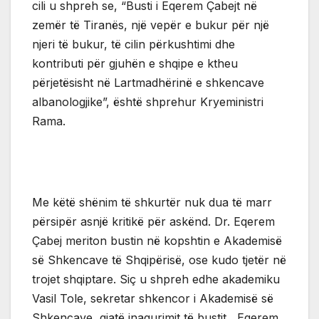
cili u shpreh se, “Busti i Eqerem Çabejt në
zemër të Tiranës, një vepër e bukur për një
njeri të bukur, të cilin përkushtimi dhe
kontributi për gjuhën e shqipe e ktheu
përjetësisht në Lartmadhërinë e shkencave
albanologjike”, është shprehur Kryeministri
Rama.
Me këtë shënim të shkurtër nuk dua të marr
përsipër asnjë kritikë për askënd. Dr. Eqerem
Çabej meriton bustin në kopshtin e Akademisë
së Shkencave të Shqipërisë, ose kudo tjetër në
trojet shqiptare. Siç u shpreh edhe akademiku
Vasil Tole, sekretar shkencor i Akademisë së
Shkencave, gjatë inagurimit të bustit, Eqerem