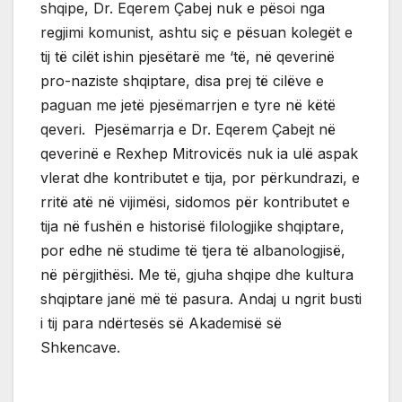
shqipe, Dr. Eqerem Çabej nuk e pësoi nga
regjimi komunist, ashtu siç e pësuan kolegët e
tij të cilët ishin pjesëtarë me ‘të, në qeverinë
pro-naziste shqiptare, disa prej të cilëve e
paguan me jetë pjesëmarrjen e tyre në këtë
qeveri. Pjesëmarrja e Dr. Eqerem Çabejt në
qeverinë e Rexhep Mitrovicës nuk ia ulë aspak
vlerat dhe kontributet e tija, por përkundrazi, e
rritë atë në vijimësi, sidomos për kontributet e
tija në fushën e historisë filologjike shqiptare,
por edhe në studime të tjera të albanologjisë,
në përgjithësi. Me të, gjuha shqipe dhe kultura
shqiptare janë më të pasura. Andaj u ngrit busti
i tij para ndërtesës së Akademisë së
Shkencave.