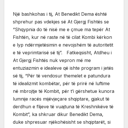
Një bashkohas i tij, At Benedikt Dema është
shprehur pas vdekjes së At Gjergj Fishtës se
“Shqypnia do të nisë me e çmue ma tepër At
Fishtën, kur në raste në të cilat Kombi kërkon
e lyp ndërmjetësimin e nevojshëm të autoritetit
e të veprimtarisë së tij”. Fatkeqsisht, Atdheu i
At Gjergj Fishtës nuk vepron më me
entuziazmin e idealeve që ishte program i jetës
së tij, “Për të vendosur themelet e patundura
të idealizmit kombëtar, për të prirë në luftime
në mbrojtje të Kombit, për t’i gërshetue kunora
lumnije racës mijëvjeçare shqiptare, gjakut të
derdhun e flijeve të vuajtuna të Kreshnikëve të
Kombit”, ka shkruar dikur Benedikt Dema,
duke shpresuar njëkohësisht se shqiptarët, si