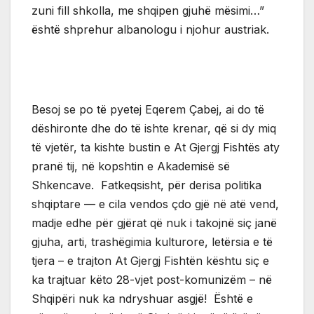
zuni fill shkolla, me shqipen gjuhë mësimi…”
është shprehur albanologu i njohur austriak.
Besoj se po të pyetej Eqerem Çabej, ai do të
dëshironte dhe do të ishte krenar, që si dy miq
të vjetër, ta kishte bustin e At Gjergj Fishtës aty
pranë tij, në kopshtin e Akademisë së
Shkencave. Fatkeqsisht, për derisa politika
shqiptare — e cila vendos çdo gjë në atë vend,
madje edhe për gjërat që nuk i takojnë siç janë
gjuha, arti, trashëgimia kulturore, letërsia e të
tjera – e trajton At Gjergj Fishtën kështu siç e
ka trajtuar këto 28-vjet post-komunizëm – në
Shqipëri nuk ka ndryshuar asgjë! Është e