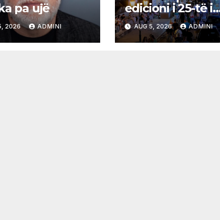
ka pa ujë
edicioni i 25-të i
Panairit të Librit
, 2026
ADMINI
AUG 5, 2026
ADMINI
Ulqin