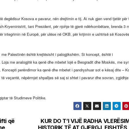
ë degëdisur Kosova e pavarur, nën drejtimin e tij. Ai nuk gjen vend tjetër për 
-Kryeministrit, tani President, për njohje të gjerë ndërkombëtare,
brenda 3 
për integrimin në Europë, për ulëse në OKB, për krijimin e ushtrisë së Kosovë
 me Palestinën është krejtësisht i palogjikshëm. Si koncept, është i
. Loja me analogjitë ka qenë dhe mbetet lojë e Beogradit dhe Moskës, me sy
i. Koncepti perëndimor ka qenë dhe mbetet i pandryshuar sot e kësaj dite – 
et të veçantë, nëpërmjet shpalljes së saj si shtet i pavarur dhe sovran, zgjidhje
qiptar të Studimeve Politike.
fti që
KUR DO T’I VIJË RADHA VLERËSI
me
HISTORIK TË AT GJERGJ FISHTËS,