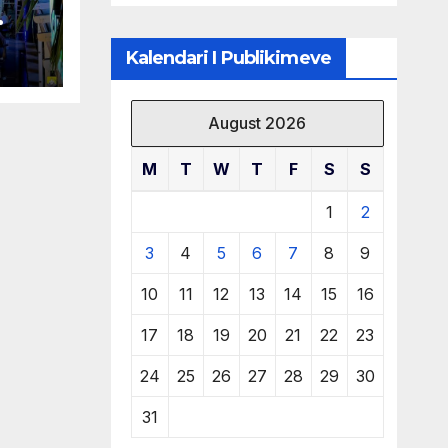
të burimeve më
të çmuara
 në
Kalendari I Publikimeve
August 2026
M
T
W
T
F
S
S
1
2
3
4
5
6
7
8
9
10
11
12
13
14
15
16
17
18
19
20
21
22
23
24
25
26
27
28
29
30
31