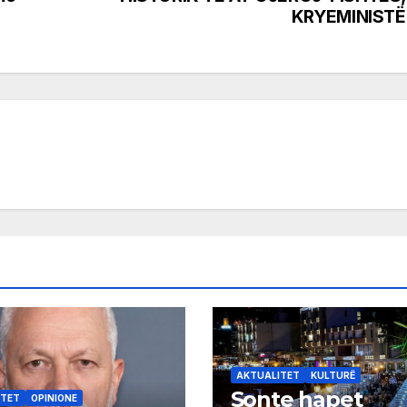
KRYEMINISTË
AKTUALITET
KULTURË
Sonte hapet
ITET
OPINIONE