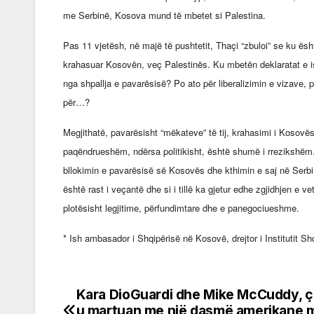
me Serbinë, Kosova mund të mbetet si Palestina.
Pas 11 vjetësh, në majë të pushtetit, Thaçi “zbuloi” se ku ësht
krahasuar Kosovën, veç Palestinës. Ku mbetën deklaratat e ish
nga shpallja e pavarësisë? Po ato për liberalizimin e vizave, 
për…?
Megjithatë, pavarësisht “mëkateve” të tij, krahasimi i Kosovës
paqëndrueshëm, ndërsa politikisht, është shumë i rrezikshëm
bllokimin e pavarësisë së Kosovës dhe kthimin e saj në Serb
është rast i veçantë dhe si i tillë ka gjetur edhe zgjidhjen e v
plotësisht legjitime, përfundimtare dhe e panegociueshme.
* Ish ambasador i Shqipërisë në Kosovë, drejtor i Institutit Sh
Kara DioGuardi dhe Mike McCuddy, çi
Post
u martuan me një dasmë amerikane 