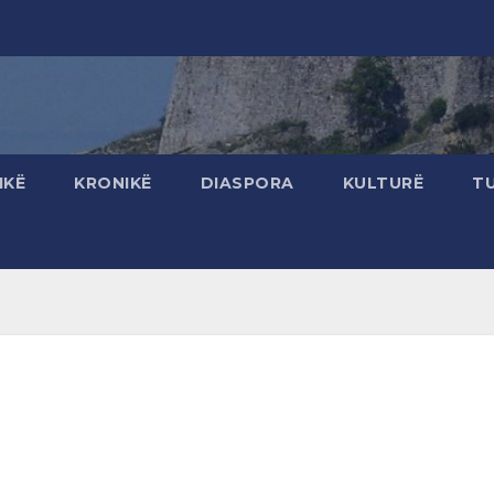
IKË
KRONIKË
DIASPORA
KULTURË
T