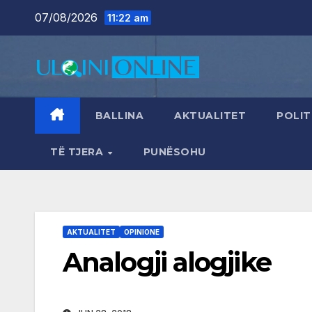
Skip
07/08/2026
11:22 am
to
content
BALLINA
AKTUALITET
POLIT
TË TJERA
PUNËSOHU
AKTUALITET
OPINIONE
Analogji alogjike