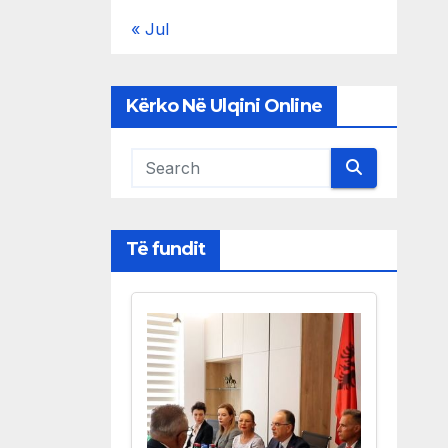
« Jul
Kërko Në Ulqini Online
Të fundit