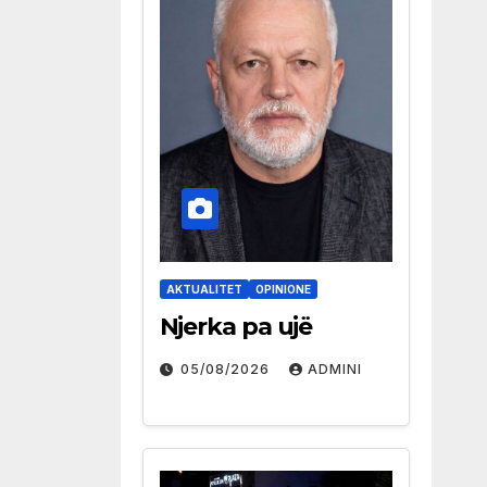
AKTUALITET
OPINIONE
Njerka pa ujë
05/08/2026
ADMINI