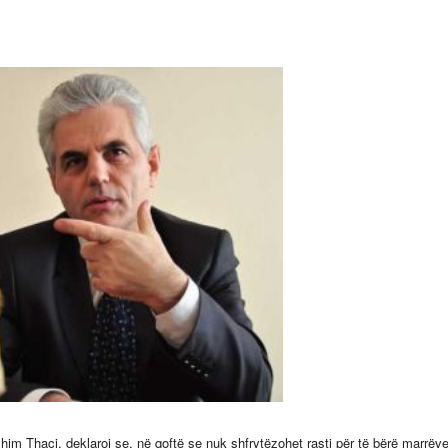
im Thaçi, deklaroi se, në qoftë se nuk shfrytëzohet rasti për të bërë marrëv