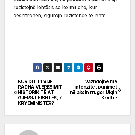
rezistojnë lehtësis se leximit dhe, kur
deshifrohen, sigurojn rezistencë të lehtë.
KUR DO T’I VIJË
Vazhdojnë me
Post
RADHA VLERËSIMIT
intenzitet punimet
HISTORIK TË AT
në aksin rrugor Ulqin
navigation
GJERGJ FISHTËS, Z.
– Krythë
KRYEMINISTËR?