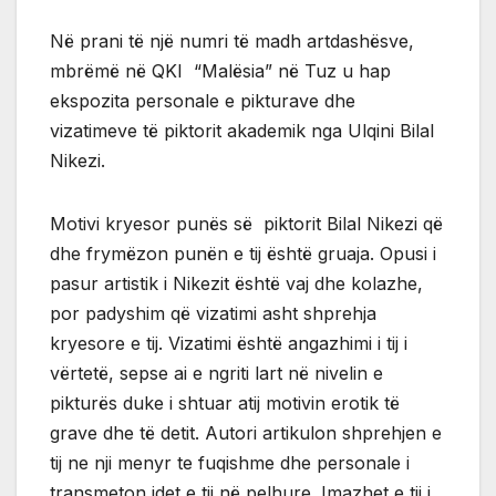
Në prani të një numri të madh artdashësve,
mbrëmë në QKI “Malësia” në Tuz u hap
ekspozita personale e pikturave dhe
vizatimeve të piktorit akademik nga Ulqini Bilal
Nikezi.
Motivi kryesor punës së piktorit Bilal Nikezi që
dhe frymëzon punën e tij është gruaja. Opusi i
pasur artistik i Nikezit është vaj dhe kolazhe,
por padyshim që vizatimi asht shprehja
kryesore e tij. Vizatimi është angazhimi i tij i
vërtetë, sepse ai e ngriti lart në nivelin e
pikturës duke i shtuar atij motivin erotik të
grave dhe të detit. Autori artikulon shprehjen e
tij ne nji menyr te fuqishme dhe personale i
transmeton idet e tij në pelhure. Imazhet e tij i