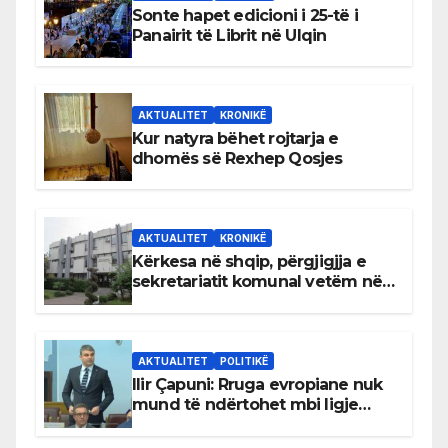
Sonte hapet edicioni i 25-të i
Panairit të Librit në Ulqin
AKTUALITET
KRONIKË
Kur natyra bëhet rojtarja e
dhomës së Rexhep Qosjes
AKTUALITET
KRONIKË
Kërkesa në shqip, përgjigjja e
sekretariatit komunal vetëm në
gjuhën malazeze
AKTUALITET
POLITIKË
Ilir Çapuni: Rruga evropiane nuk
mund të ndërtohet mbi ligje
antikushtetuese