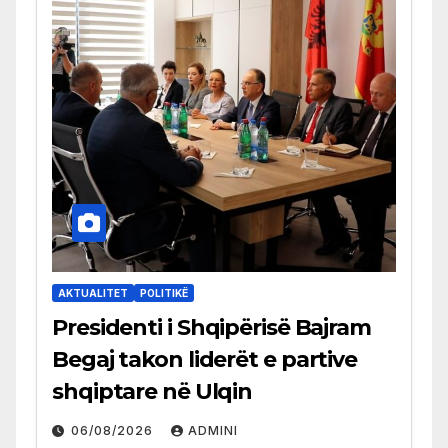
AKTUALITET
POLITIKË
Presidenti i Shqipërisë Bajram
Begaj takon liderët e partive
shqiptare në Ulqin
06/08/2026
ADMINI