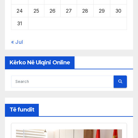
24
25
26
27
28
29
30
31
« Jul
Kërko Në Ulqini Online
Të fundit