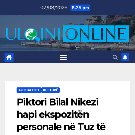
Skip
07/08/2026
8:35 pm
to
content
AKTUALITET
KULTURË
Piktori Bilal Nikezi
hapi ekspozitën
personale në Tuz të