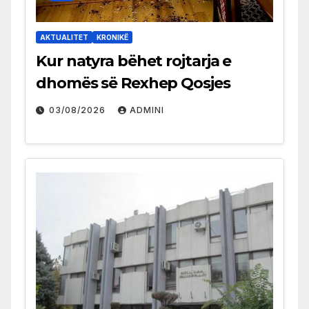
AKTUALITET
KRONIKË
Kur natyra bëhet rojtarja e
dhomës së Rexhep Qosjes
03/08/2026
ADMINI