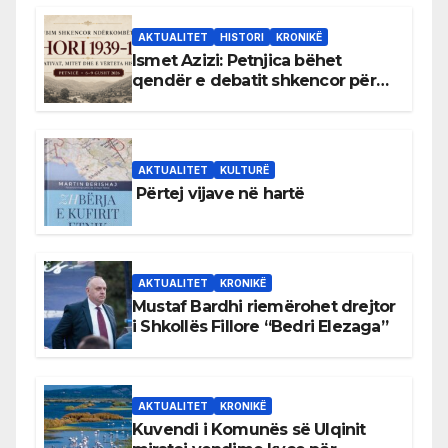
AKTUALITET
HISTORI
KRONIKË
Ismet Azizi: Petnjica bëhet
qendër e debatit shkencor për
Bihorin gjatë viteve 1939–1948
AKTUALITET
KULTURË
Përtej vijave në hartë
AKTUALITET
KRONIKË
Mustaf Bardhi riemërohet drejtor
i Shkollës Fillore “Bedri Elezaga”
AKTUALITET
KRONIKË
Kuvendi i Komunës së Ulqinit