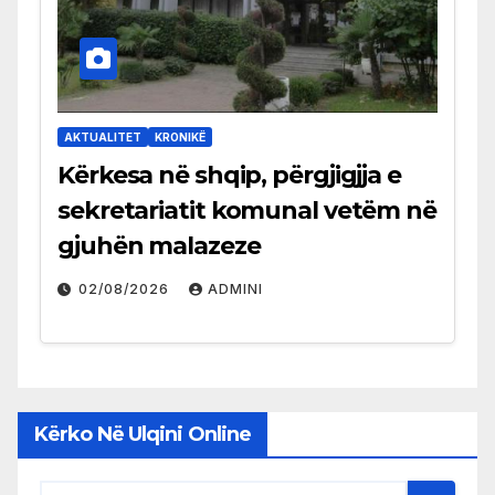
AKTUALITET
KRONIKË
Kërkesa në shqip, përgjigjja e
sekretariatit komunal vetëm në
gjuhën malazeze
02/08/2026
ADMINI
Kërko Në Ulqini Online