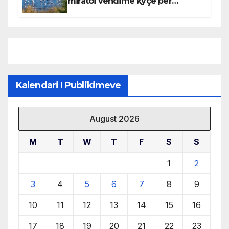
miratoi vendime kyçe për
mbrojtjen e natyrës dhe
menaxhimin e qëndrueshëm të
burimeve më të çmuara
Kalendari I Publikimeve
August 2026
M
T
W
T
F
S
S
1
2
3
4
5
6
7
8
9
10
11
12
13
14
15
16
17
18
19
20
21
22
23