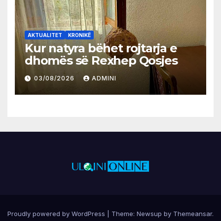
AKTUALITET
KRONIKË
Kur natyra bëhet rojtarja e
dhomës së Rexhep Qosjes
03/08/2026
ADMINI
Proudly powered by WordPress
|
Theme:
Newsup
by
Themeansar
.