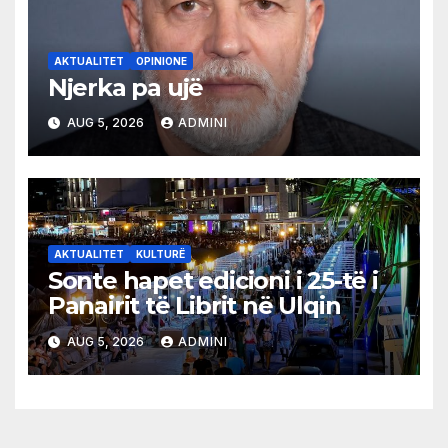
AKTUALITET
OPINIONE
Njerka pa ujë
AUG 5, 2026
ADMINI
AKTUALITET
KULTURË
Sonte hapet edicioni i 25-të i
Panairit të Librit në Ulqin
AUG 5, 2026
ADMINI