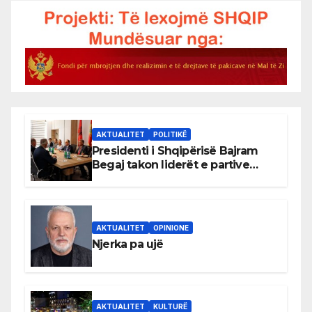
AKTUALITET
POLITIKË
Presidenti i Shqipërisë Bajram
Begaj takon liderët e partive
shqiptare në Ulqin
AKTUALITET
OPINIONE
Njerka pa ujë
AKTUALITET
KULTURË