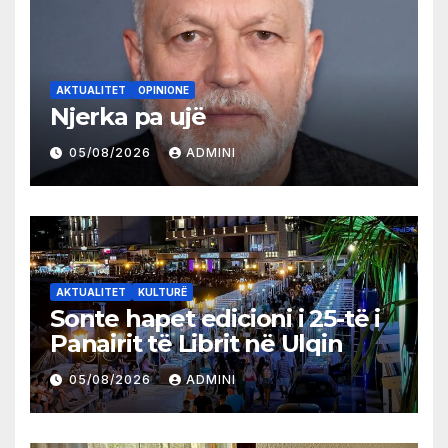
AKTUALITET
OPINIONE
Njerka pa ujë
05/08/2026
ADMINI
AKTUALITET
KULTURË
Sonte hapet edicioni i 25-të i
Panairit të Librit në Ulqin
05/08/2026
ADMINI