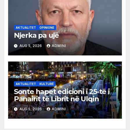
AKTUALITET
OPINIONE
Njerka pa ujë
AUG 5, 2026
ADMINI
AKTUALITET
KULTURË
Sonte hapet edicioni i 25-të i
Panairit të Librit në Ulqin
AUG 5, 2026
ADMINI