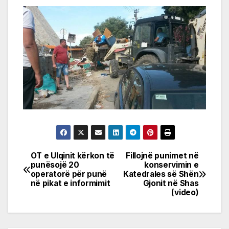
OT e Ulqinit kërkon të
Fillojnë punimet në
Post
punësojë 20
konservimin e
operatorë për punë
Katedrales së Shën
navigation
në pikat e informimit
Gjonit në Shas
(video)