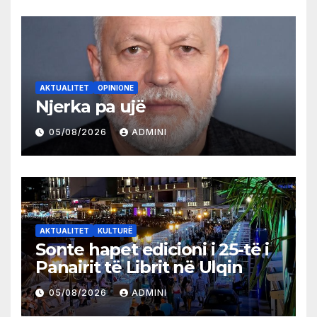
AKTUALITET
OPINIONE
Njerka pa ujë
05/08/2026
ADMINI
AKTUALITET
KULTURË
Sonte hapet edicioni i 25-të i
Panairit të Librit në Ulqin
05/08/2026
ADMINI