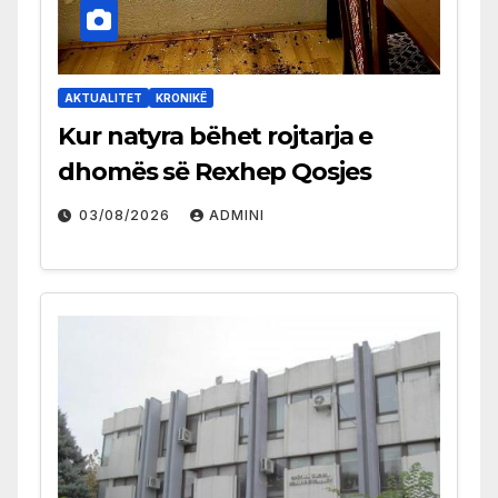
AKTUALITET
KRONIKË
Kur natyra bëhet rojtarja e
dhomës së Rexhep Qosjes
03/08/2026
ADMINI