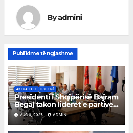
By
admini
Publikime të ngjashme
AKTUALITET
POLITIKË
Presidenti i Shqipërisë Bajram
Begaj takon liderët e partive
shqiptare në Ulqin
AUG 6, 2026
ADMINI