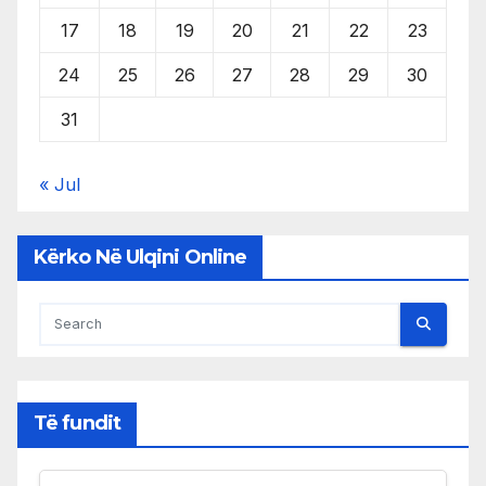
17
18
19
20
21
22
23
24
25
26
27
28
29
30
31
« Jul
Kërko Në Ulqini Online
Të fundit