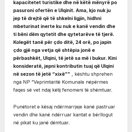
kapacitetet turistike dhe në këtë mënyrë po
pasuroni ofertën e Ulqinit. Ama, kjo nuk ju
jep të drejtë që të shkelni ligjin, hidhni
mbeturinat inerte ku nuk e kanë vendin dhe
ti bëni dëm qytetit dhe qytetarëve të tjerë.
Kolegët tanë për çdo ditë, 24 orë, po japin
çdo gjë nga vetja që shtëpia jonë e
përbashkët, Ulqini, të jetë sa më i bukur. Kini
konsideratë, jepni kontributin tuaj që Ulqini
në sezon të jetë “xixë””
, kështu shprehen
nga NP ”Veprimtaritë Komunale nëpërmes
faqes së vet ndaj këtij fenomeni të shëmtuar.
Punëtoret e kësaj ndërmarrjeje kanë pastruar
vendin dhe kanë ndërruar kantat e bërllogut
në pikat ku janë dëmtuar.