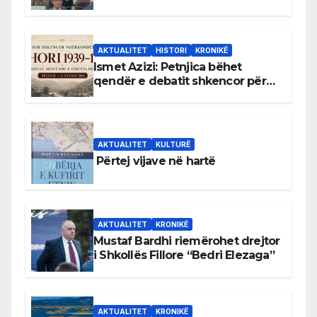
antikushtetuese
AKTUALITET
HISTORI
KRONIKË
Ismet Azizi: Petnjica bëhet
qendër e debatit shkencor për
Bihorin gjatë viteve 1939–1948
AKTUALITET
KULTURË
Përtej vijave në hartë
AKTUALITET
KRONIKË
Mustaf Bardhi riemërohet drejtor
i Shkollës Fillore “Bedri Elezaga”
AKTUALITET
KRONIKË