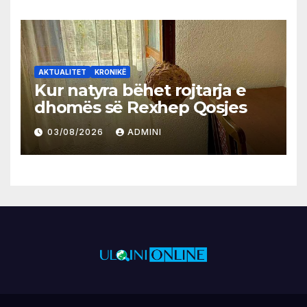
AKTUALITET
KRONIKË
Kur natyra bëhet rojtarja e
dhomës së Rexhep Qosjes
03/08/2026
ADMINI