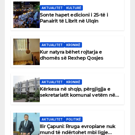
AKTUALITET
KULTURË
Sonte hapet edicioni i 25-të i
Panairit të Librit në Ulqin
AKTUALITET
KRONIKË
Kur natyra bëhet rojtarja e
dhomës së Rexhep Qosjes
AKTUALITET
KRONIKË
Kërkesa në shqip, përgjigjja e
sekretariatit komunal vetëm në
gjuhën malazeze
AKTUALITET
POLITIKË
Ilir Çapuni: Rruga evropiane nuk
mund të ndërtohet mbi ligje