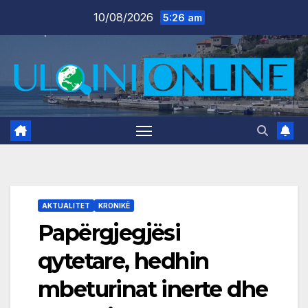
Skip
10/08/2026
5:26 am
to
content
AKTUALITET
KRONIKË
Papërgjegjësi
qytetare, hedhin
mbeturinat inerte dhe