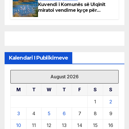
Kuvendi i Komunës së Ulqinit
miratoi vendime kyçe për
mbrojtjen e natyrës dhe
menaxhimin e qëndrueshëm të
burimeve më të çmuara
Kalendari I Publikimeve
August 2026
M
T
W
T
F
S
S
1
2
3
4
5
6
7
8
9
10
11
12
13
14
15
16