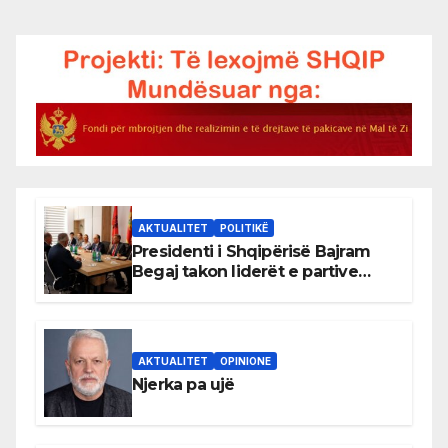
AKTUALITET
POLITIKË
Presidenti i Shqipërisë Bajram
Begaj takon liderët e partive
shqiptare në Ulqin
AKTUALITET
OPINIONE
Njerka pa ujë