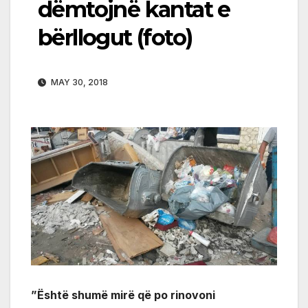
dëmtojnë kantat e
bërllogut (foto)
MAY 30, 2018
”Është shumë mirë që po rinovoni