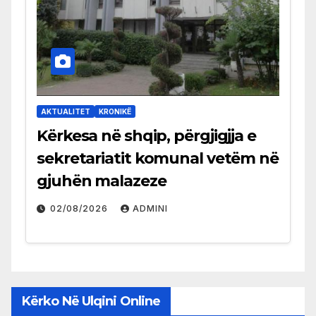
AKTUALITET
KRONIKË
Kërkesa në shqip, përgjigjja e
sekretariatit komunal vetëm në
gjuhën malazeze
02/08/2026
ADMINI
Kërko Në Ulqini Online