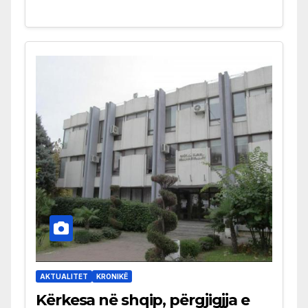
AKTUALITET
KRONIKË
Kërkesa në shqip, përgjigjja e