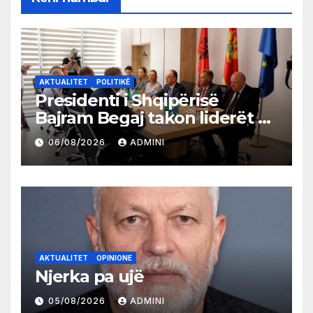
AKTUALITET
POLITIKË
Presidenti i Shqipërisë
Bajram Begaj takon liderët e
partive shqiptare në Ulqin
06/08/2026
ADMINI
AKTUALITET
OPINIONE
Njerka pa ujë
05/08/2026
ADMINI