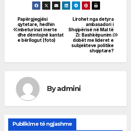
Papërgjegjësi
Lirohet nga detyra
Post
qytetare, hedhin
ambasadori i
mbeturinat inerte
Shqipërisë në Mal të
navigation
dhe dëmtojnë kantat
Zi: Bashkëpunim i
e bërllogut (foto)
dobët me lideret e
subjekteve politike
shqiptare?
By
admini
Publikime të ngjashme