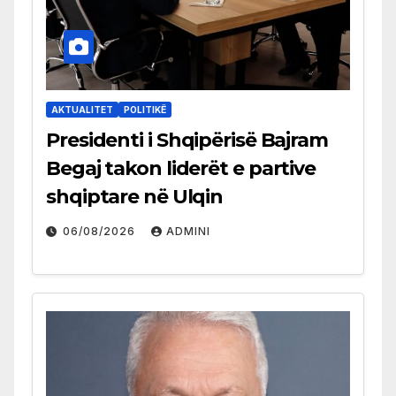
AKTUALITET
POLITIKË
Presidenti i Shqipërisë Bajram
Begaj takon liderët e partive
shqiptare në Ulqin
06/08/2026
ADMINI