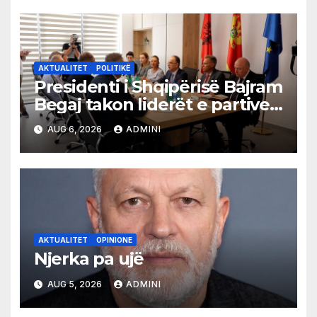
AKTUALITET
POLITIKË
Presidenti i Shqipërisë Bajram
Begaj takon liderët e partive
shqiptare në Ulqin
AUG 6, 2026
ADMINI
AKTUALITET
OPINIONE
Njerka pa ujë
AUG 5, 2026
ADMINI