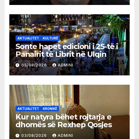
AKTUALITET
KULTURË
Sonte hapet edicioni i 25-të i
Panairit të Librit në Ulqin
05/08/2026
ADMINI
AKTUALITET
KRONIKË
Kur natyra bëhet rojtarja e
dhomës së Rexhep Qosjes
03/08/2026
ADMINI