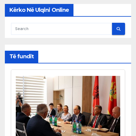
Kërko Në Ulqini Online
Të fundit