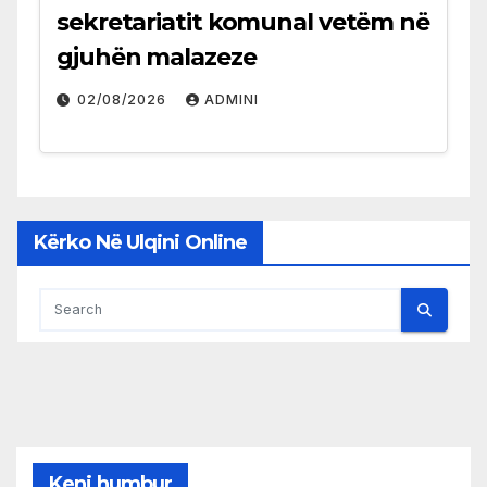
sekretariatit komunal vetëm në
gjuhën malazeze
02/08/2026
ADMINI
Kërko Në Ulqini Online
Keni humbur