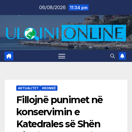
Skip
06/08/2026
11:34 pm
to
content
AKTUALITET
KRONIKË
Fillojnë punimet në
konservimin e
Katedrales së Shën