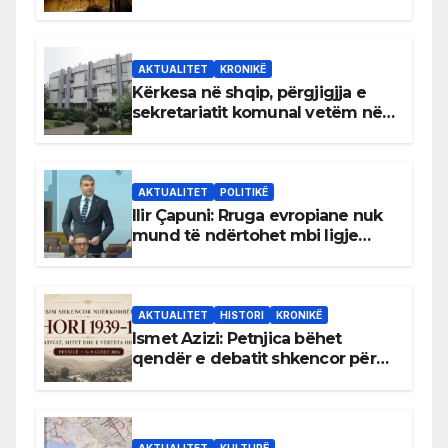
AKTUALITET
KRONIKË
Kërkesa në shqip, përgjigjja e
sekretariatit komunal vetëm në
gjuhën malazeze
AKTUALITET
POLITIKË
Ilir Çapuni: Rruga evropiane nuk
mund të ndërtohet mbi ligje
antikushtetuese
AKTUALITET
HISTORI
KRONIKË
Ismet Azizi: Petnjica bëhet
qendër e debatit shkencor për
Bihorin gjatë viteve 1939–1948