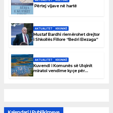
AKTUALITET
KULTURË
Përtej vijave në hartë
AKTUALITET
KRONIKË
Mustaf Bardhi riemërohet drejtor
i Shkollës Fillore “Bedri Elezaga”
AKTUALITET
KRONIKË
Kuvendi i Komunës së Ulqinit
miratoi vendime kyçe për
mbrojtjen e natyrës dhe
menaxhimin e qëndrueshëm të
burimeve më të çmuara
Kalendari I Publikimeve