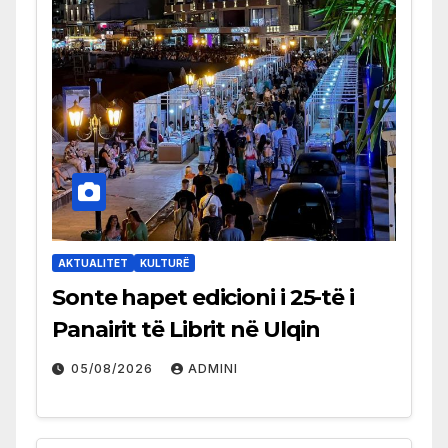
AKTUALITET
KULTURË
Sonte hapet edicioni i 25-të i
Panairit të Librit në Ulqin
05/08/2026
ADMINI