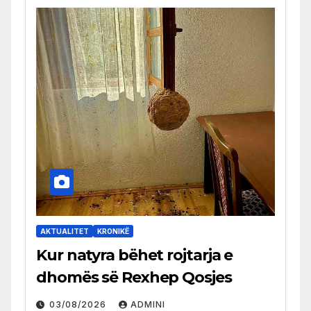
AKTUALITET
KRONIKË
Kur natyra bëhet rojtarja e
dhomës së Rexhep Qosjes
03/08/2026
ADMINI