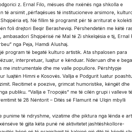
odgorici z. Ernal Filo, mësues dhe nxënës nga shkolla e
n të arsimit ,përfaqësues të institucioneve arsimore, kultur
ipëria etj. Në fillim të programit për të arriturat e kolektiv
n foli drejtori Beqir Berasheviqi. Përshendetën me këtë ra
, ambasadori Shqipërisë në Mal të Zi shkelqësia e tij, Ernal 
erbeu” nga Peja, Hamdi Alushaj.
jë program të begatë kulturo artistik. Ata shpalosen para
llëzuar, interpretuar, luajtur e kënduar. Nderuan dhe e beg
ës me instrumentale dhe me valle popullore. Përshtypje
ur luajtën Himni e Kosovës. Vallja e Podgurit luatur poasht
lëzimit. Recitimet e poezive, grimcat humoristike, këngët dhe
ga publiku. “Vallja e Tropojës” me të cilën grupi i valleve t
emtimit të 28 Nëntorit – Ditës së Flamurit në Ulqin mbylli
e punime të ndryshme, vizatime dhe piktura nga lënda e art
xënsëve të gjita këta punë në aktivitetet jashtëshkollore-
zbavitës bënë që të pranishmit të kalojnë një ditë të këndë sh