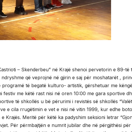
Kastrioti – Skenderbeu” në Krajë shenoi pervetorin e 89-të t
 ndryshme që veprojnë në gjirin e saj për moshatarët , prind
jë programë të begatë kulturo- artistik, gërshetuar me këngë
i festiv me këtë rast nisi në oren 10:00 me gara sportive d
ortive të shkollës u bë përurimi i revistës së shkollës “Valët
ve e cila rrugëtimin e vet e nisi në vitin 1999, kur edhe bot
 e Krajës. Meritë për këtë ka padyshim seksioni letrar “Gjo
t. Për përmbajtjën e numrit jubilar dhe në përgjithësi për