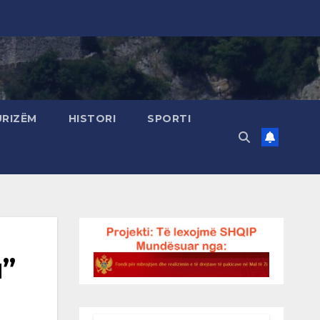
URIZËM
HISTORI
SPORTI
u”