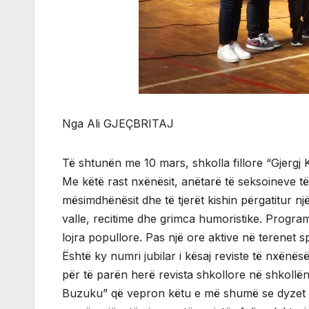
Nga Ali GJEÇBRITAJ
Të shtunën me 10 mars, shkolla fillore “Gjergj 
Me këtë rast nxënësit, anëtarë të seksoineve të
mësimdhënësit dhe të tjerët kishin përgatitur n
valle, recitime dhe grimca humoristike. Program
lojra popullore. Pas një ore aktive në terenet sp
Është ky numri jubilar i kësaj reviste të nxënësë
për të parën herë revista shkollore në shkollën
Buzuku” që vepron këtu e më shumë se dyzet vje