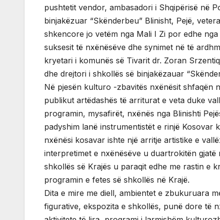
pushtetit vendor, ambasadori i Shqipërisë në P
binjakëzuar “Skënderbeu” Blinisht, Pejë, vetera
shkencore jo vetëm nga Mali I Zi por edhe nga Shq
suksesit të nxënësëve dhe synimet në të ardhmë
kryetari i komunës së Tivarit dr. Zoran Srzentiq
dhe drejtori i shkollës së binjakëzauar “Skënd
Në pjesën kulturo -zbavitës nxënësit shfaqën n
publikut artëdashës të arriturat e veta duke va
programin, mysafirët, nxënës nga Blinishti Pej
padyshim lanë instrumentistët e rinjë Kosovar k
nxënësi kosavar ishte një arritje artistike e val
interpretimet e nxënësëve u duartrokitën gjatë n
shkollës së Krajës u paraqit edhe me rastin e kr
programin e fetes së shkollës në Krajë.
Dita e mire me diell, ambientet e zbukuruara m
figurative, ekspozita e shkollës, punë dore të n
aktivitete të lira, programi i larmishëm kulturo