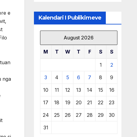
të burimeve më
të çmuara
ore e
Kalendari I Publikimeve
it,
st
August 2026
Filo
M
T
W
T
F
S
S
atuan
1
2
3
4
5
6
7
8
9
u nga
10
11
12
13
14
15
16
ë
17
18
19
20
21
22
23
24
25
26
27
28
29
30
it
31
me si