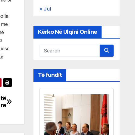
« Jul
olla
ë më
Kërko Në Ulqini Online
në
ja
tuese
të
Të fundit
htë
yre