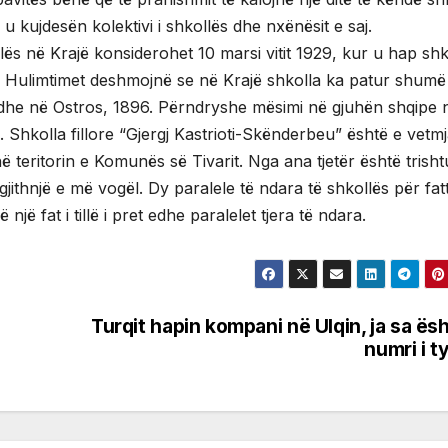
 kujdesën kolektivi i shkollës dhe nxënësit e saj.
kollës në Krajë konsiderohet 10 marsi vitit 1929, kur u hap shk
. Hulimtimet deshmojnë se në Krajë shkolla ka patur shum
dhe në Ostros, 1896. Përndryshe mësimi në gjuhën shqipe 
. Shkolla fillore “Gjergj Kastrioti-Skënderbeu” është e vetm
ë teritorin e Komunës së Tivarit. Nga ana tjetër është trish
jithnjë e më vogël. Dy paralele të ndara të shkollës për fat
jë fat i tillë i pret edhe paralelet tjera të ndara.
Turqit hapin kompani në Ulqin, ja sa ës
numri i t