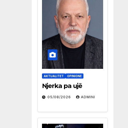
AKTUALITET
OPINIONE
Njerka pa ujë
05/08/2026
ADMINI