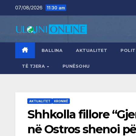
Skip
07/08/2026
11:30 am
to
content
BALLINA
AKTUALITET
POLIT
TË TJERA
PUNËSOHU
AKTUALITET
KRONIKË
Shhkolla fillore “Gj
në Ostros shenoi për