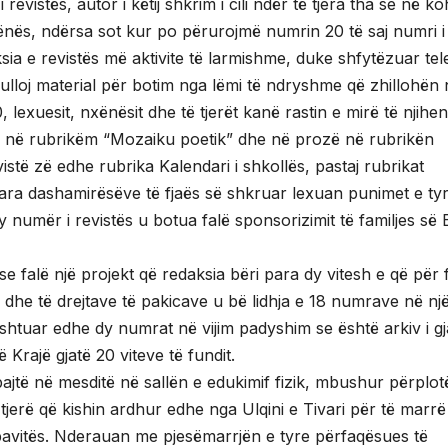
 revistës, autor i këtij shkrim i cili ndër të tjera tha se në k
ënës, ndërsa sot kur po përurojmë numrin 20 të saj numri i
ia e revistës më aktivite të larmishme, duke shfytëzuar tel
bulloj material për botim nga lëmi të ndryshme që zhillohën 
 lexuesit, nxënësit dhe të tjerët kanë rastin e mirë të njihe
zi në rubrikëm “Mozaiku poetik” dhe në prozë në rubrikën
stë zë edhe rubrika Kalendari i shkollës, pastaj rubrikat
 para dashamirësëve të fjaës së shkruar lexuan punimet e ty
numër i revistës u botua falë sponsorizimit të familjes së
se falë një projekt që redaksia bëri para dy vitesh e që për f
ve dhe të drejtave të pakicave u bë lidhja e 18 numrave në nj
shtuar edhe dy numrat në vijim padyshim se është arkiv i gja
 Krajë gjatë 20 viteve të fundit.
ajtë në mesditë në sallën e edukimif fizik, mbushur përplo
tjerë që kishin ardhur edhe nga Ulqini e Tivari për të marrë
bavitës. Nderauan me pjesëmarrjën e tyre përfaqësues të