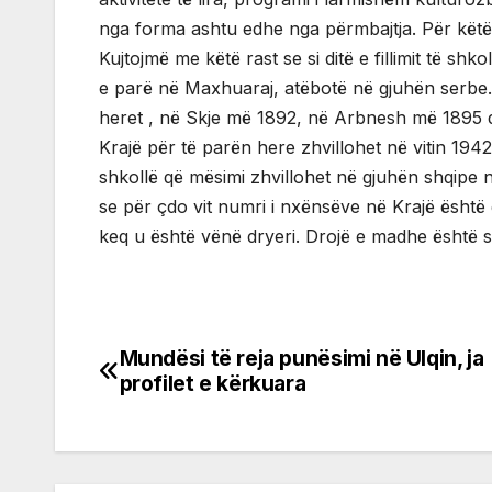
nga forma ashtu edhe nga përmbajtja. Për këtë u
Kujtojmë me këtë rast se si ditë e fillimit të sh
e parë në Maxhuaraj, atëbotë në gjuhën serbe
heret , në Skje më 1892, në Arbnesh më 1895 
Krajë për të parën here zhvillohet në vitin 1942
shkollë që mësimi zhvillohet në gjuhën shqipe n
se për çdo vit numri i nxënsëve në Krajë është g
keq u është vënë dryeri. Drojë e madhe është së n
Mundësi të reja punësimi në Ulqin, ja
Post
profilet e kërkuara
navigation