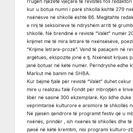
rrugën njëzetë vjeçare të revistës foli redaktori i
kur u botua numri i parë shkolla kishtë 279 nx
nxënësve në shkollë është 86. Megjitahte redaks
e rinj të seksoineve të ndryshëm arriti të grum
shkollë. Në brendinë e revistë “Valët” numër 20,
krijimet më të mira letrare të nxënsësëve, poe
“Krijime letrare-prozë”. Vend të pasaçem në revi
argëtues, ekspozite jonë e tj. Nxënësit krijues
janë botuar në këtë numër. Përndryshe edhe ky 
Markut më banim në SHBA.
Kur bëjmë fjalë për revistë “Valët” duhet cekur 
mire u realizau falë Fondit për mbrojtjën e liri
libër në sasinë 300 ekzemplarë. Kjo lidhe duke 
veprimtarisë kulturore e arsimore të shkollës në
Në pjesën qendrore të programit festiv që u mb
nxënës, prindër , ish nxënës të shkollës dhe të 
pjesë në këtë kremtim, nisi programi kulturo-z