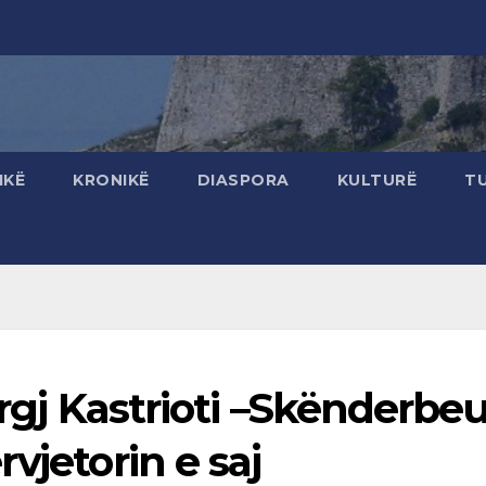
IKË
KRONIKË
DIASPORA
KULTURË
T
ergj Kastrioti –Skënderbe
vjetorin e saj