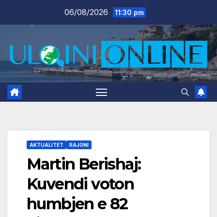
Skip
06/08/2026
11:30 pm
to
content
AKTUALITET
RAJONI
Martin Berishaj:
Kuvendi voton
humbjen e 82