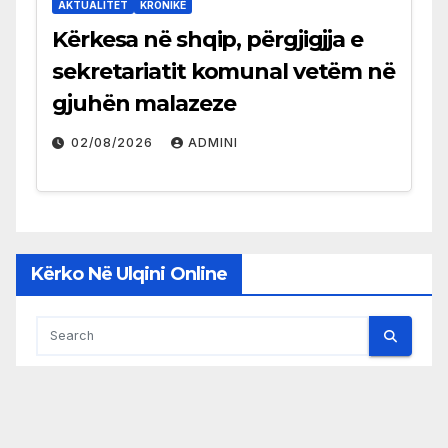
AKTUALITET
KRONIKË
Kërkesa në shqip, përgjigjja e
sekretariatit komunal vetëm në
gjuhën malazeze
02/08/2026
ADMINI
Kërko Në Ulqini Online