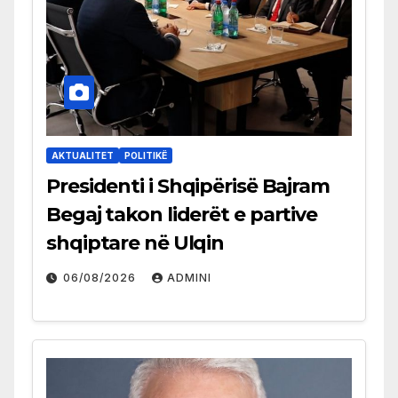
AKTUALITET
POLITIKË
Presidenti i Shqipërisë Bajram
Begaj takon liderët e partive
shqiptare në Ulqin
06/08/2026
ADMINI