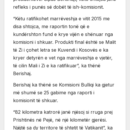
refleks i punës së dobët të ish-komisionit.
“Këtu ratifikohet marrëveshja e vitit 2015 me
disa shtojca, me raportin tonë që e
kundërshton fund e krye vijën e shënuar nga
komisioni i shkuar. Produkti final është se Malit
të Zi i çohet letra se Kuvendi i Kosovës e ka
kryer detyrën e vet nga marrëveshja e vjetër,
të cilin Mali i Zi e ka ratifikuar”, ka thënë
Berishaj.
Berishaj ka thënë se Komisioni Bulliqi ka gjetur
më shumë se 25 gabime nga raporti i
komisionit të shkuar.
“82 kilometra katrorë janë njësoj si rruga prej
Prishtinës në Pejë, në një kilometër gjerësi.
Njëjtë sa dy territore të shtetit të Vatikanit”, ka