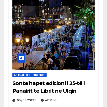
AKTUALITET
KULTURË
Sonte hapet edicioni i 25-të i
Panairit të Librit në Ulqin
05/08/2026
ADMINI