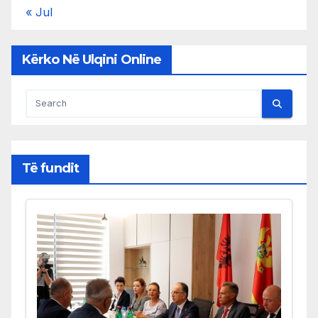
« Jul
Kërko Në Ulqini Online
Të fundit