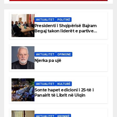
AKTUALITET
POLITIKË
Presidenti i Shqipërisë Bajram
Begaj takon liderët e partive
shqiptare në Ulqin
AKTUALITET
OPINIONE
Njerka pa ujë
AKTUALITET
KULTURË
Sonte hapet edicioni i 25-të i
Panairit të Librit në Ulqin
AKTUALITET
KRONIKË