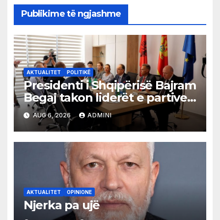
Publikime të ngjashme
AKTUALITET
POLITIKË
Presidenti i Shqipërisë Bajram
Begaj takon liderët e partive
shqiptare në Ulqin
AUG 6, 2026
ADMINI
AKTUALITET
OPINIONE
Njerka pa ujë