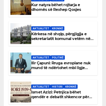
Kur natyra bëhet rojtarja e
dhomës së Rexhep Qosjes
AKTUALITET
KRONIKË
Kërkesa në shqip, përgjigjja e
sekretariatit komunal vetëm në
gjuhën malazeze
AKTUALITET
POLITIKË
Ilir Çapuni: Rruga evropiane nuk
mund të ndërtohet mbi ligje
antikushtetuese
AKTUALITET
HISTORI
KRONIKË
Ismet Azizi: Petnjica bëhet
qendër e debatit shkencor për
Bihorin gjatë viteve 1939–1948