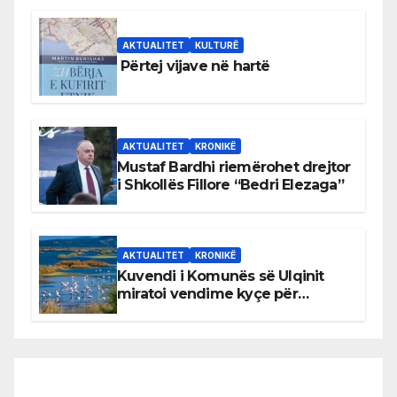
AKTUALITET
KULTURË
Përtej vijave në hartë
AKTUALITET
KRONIKË
Mustaf Bardhi riemërohet drejtor
i Shkollës Fillore “Bedri Elezaga”
AKTUALITET
KRONIKË
Kuvendi i Komunës së Ulqinit
miratoi vendime kyçe për
mbrojtjen e natyrës dhe
menaxhimin e qëndrueshëm të
burimeve më të çmuara