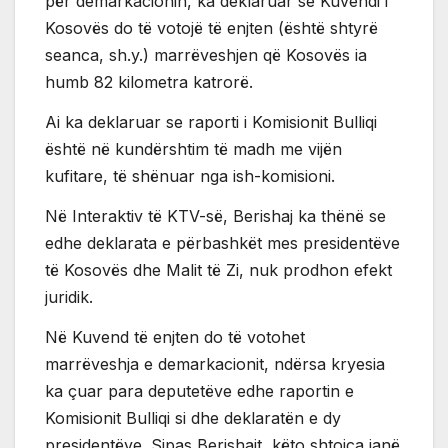
për demarkacionin, ka deklaruar se Kuvendi i
Kosovës do të votojë të enjten (është shtyrë
seanca, sh.y.) marrëveshjen që Kosovës ia
humb 82 kilometra katrorë.
Ai ka deklaruar se raporti i Komisionit Bulliqi
është në kundërshtim të madh me vijën
kufitare, të shënuar nga ish-komisioni.
Në Interaktiv të KTV-së, Berishaj ka thënë se
edhe deklarata e përbashkët mes presidentëve
të Kosovës dhe Malit të Zi, nuk prodhon efekt
juridik.
Në Kuvend të enjten do të votohet
marrëveshja e demarkacionit, ndërsa kryesia
ka çuar para deputetëve edhe raportin e
Komisionit Bulliqi si dhe deklaratën e dy
presidentëve. Sipas Berishajt, këto shtojca janë