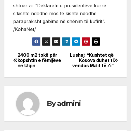
shtuar ai. “Deklaratë e presidentëve kurrë
s’kishte ndodhë mos të kishte ndodhë
paraprakisht gabime në shënim të kufirit”.
/KohaNet/
2400 m2 tokë për
Lushaj: “Kushtet që
Post
kopshtin e fëmijëve
Kosova duhet ti
në Ulqin
vendos Malit të Zi”
navigation
By
admini