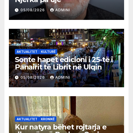
05/08/2026
ADMINI
AKTUALITET
KULTURË
Sonte hapet edicioni i 25-të i
Panairit të Librit në Ulqin
05/08/2026
ADMINI
AKTUALITET
KRONIKË
Kur natyra bëhet rojtarja e