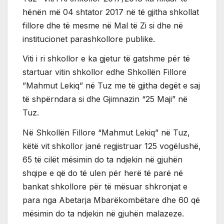
hënën më 04 shtator 2017 në të gjitha shkollat
fillore dhe të mesme në Mal të Zi si dhe në
institucionet parashkollore publike.
Viti i ri shkollor e ka gjetur të gatshme për të
startuar vitin shkollor edhe Shkollën Fillore
”Mahmut Lekiq” në Tuz me të gjitha degët e saj
të shpërndara si dhe Gjimnazin “25 Maji” në
Tuz.
Në Shkollën Fillore “Mahmut Lekiq” në Tuz,
këtë vit shkollor janë regjistruar 125 vogëlushë,
65 të cilët mësimin do ta ndjekin në gjuhën
shqipe e që do të ulen për herë të parë në
bankat shkollore për të mësuar shkronjat e
para nga Abetarja Mbarëkombëtare dhe 60 që
mësimin do ta ndjekin në gjuhën malazeze.