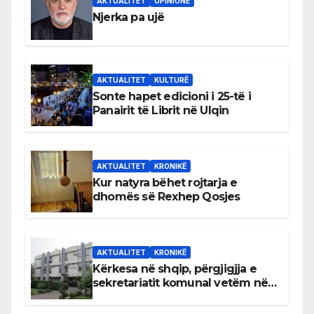
AKTUALITET
OPINIONE
Njerka pa ujë
AKTUALITET
KULTURË
Sonte hapet edicioni i 25-të i
Panairit të Librit në Ulqin
AKTUALITET
KRONIKË
Kur natyra bëhet rojtarja e
dhomës së Rexhep Qosjes
AKTUALITET
KRONIKË
Kërkesa në shqip, përgjigjja e
sekretariatit komunal vetëm në
gjuhën malazeze