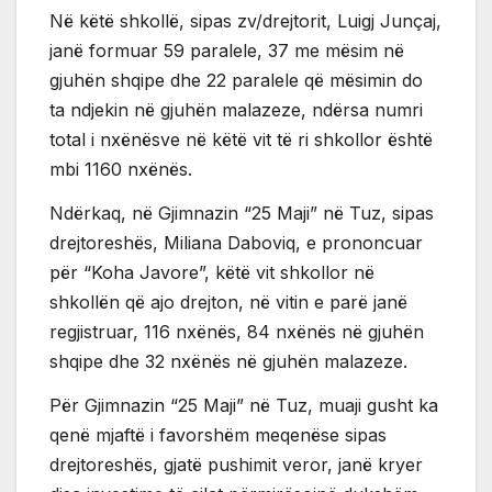
Në këtë shkollë, sipas zv/drejtorit, Luigj Junçaj,
janë formuar 59 paralele, 37 me mësim në
gjuhën shqipe dhe 22 paralele që mësimin do
ta ndjekin në gjuhën malazeze, ndërsa numri
total i nxënësve në këtë vit të ri shkollor është
mbi 1160 nxënës.
Ndërkaq, në Gjimnazin “25 Maji” në Tuz, sipas
drejtoreshës, Miliana Daboviq, e prononcuar
për “Koha Javore”, këtë vit shkollor në
shkollën që ajo drejton, në vitin e parë janë
regjistruar, 116 nxënës, 84 nxënës në gjuhën
shqipe dhe 32 nxënës në gjuhën malazeze.
Për Gjimnazin “25 Maji” në Tuz, muaji gusht ka
qenë mjaftë i favorshëm meqenëse sipas
drejtoreshës, gjatë pushimit veror, janë kryer