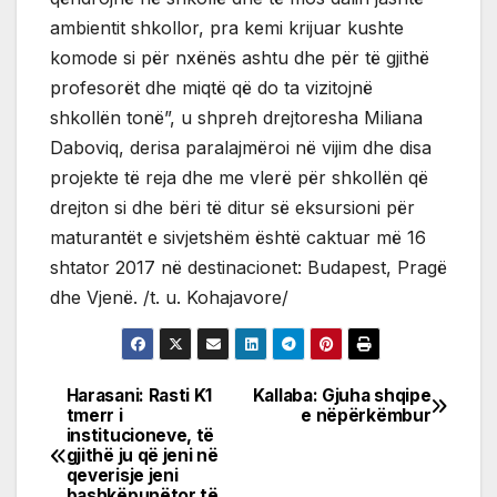
ambientit shkollor, pra kemi krijuar kushte
komode si për nxënës ashtu dhe për të gjithë
profesorët dhe miqtë që do ta vizitojnë
shkollën tonë”, u shpreh drejtoresha Miliana
Daboviq, derisa paralajmëroi në vijim dhe disa
projekte të reja dhe me vlerë për shkollën që
drejton si dhe bëri të ditur së eksursioni për
maturantët e sivjetshëm është caktuar më 16
shtator 2017 në destinacionet: Budapest, Pragë
dhe Vjenë. /t. u. Kohajavore/
Harasani: Rasti K1
Kallaba: Gjuha shqipe
Post
tmerr i
e nëpërkëmbur
institucioneve, të
navigation
gjithë ju që jeni në
qeverisje jeni
bashkëpunëtor të