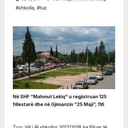
#shkolla
,
#tuz
Në SHF “Mahmut Lekiq” u regjistruan 125
fillestarë dhe në Gjimanzin “25 Maji”, 116
Tuz- Viti i Ri shkollor 2017/2018 ka filluar të