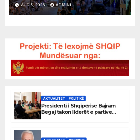
AUG 5, 2026
ADMINI
AKTUALITET
POLITIKË
Presidenti i Shqipërisë Bajram
Begaj takon liderët e partive
shqiptare në Ulqin