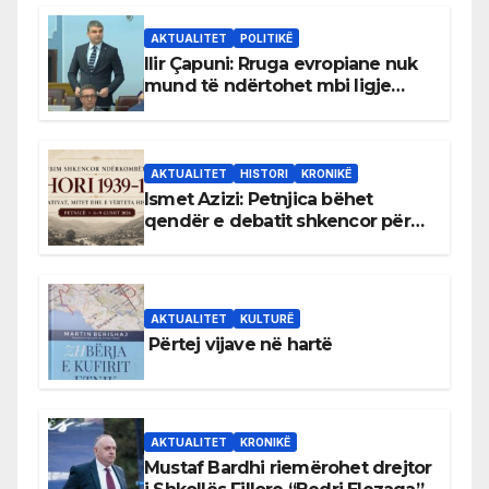
AKTUALITET
POLITIKË
Ilir Çapuni: Rruga evropiane nuk
mund të ndërtohet mbi ligje
antikushtetuese
AKTUALITET
HISTORI
KRONIKË
Ismet Azizi: Petnjica bëhet
qendër e debatit shkencor për
Bihorin gjatë viteve 1939–1948
AKTUALITET
KULTURË
Përtej vijave në hartë
AKTUALITET
KRONIKË
Mustaf Bardhi riemërohet drejtor