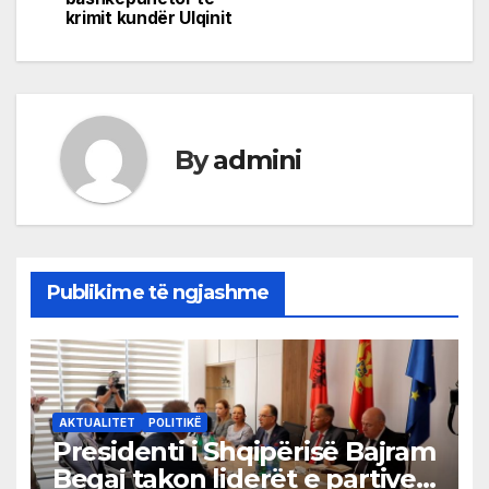
krimit kundër Ulqinit
By
admini
Publikime të ngjashme
AKTUALITET
POLITIKË
Presidenti i Shqipërisë Bajram
Begaj takon liderët e partive