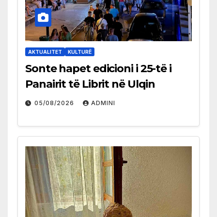
AKTUALITET
KULTURË
Sonte hapet edicioni i 25-të i
Panairit të Librit në Ulqin
05/08/2026
ADMINI