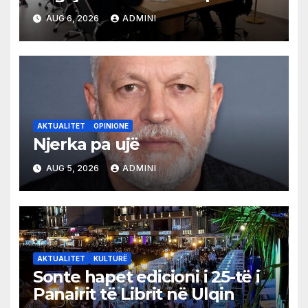
shqiptare në Ulqin
AUG 6, 2026
ADMINI
AKTUALITET
OPINIONE
Njerka pa ujë
AUG 5, 2026
ADMINI
AKTUALITET
KULTURË
Sonte hapet edicioni i 25-të i
Panairit të Librit në Ulqin