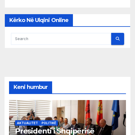
Kërko Në Ulqini Online
Keni humbur
AKTUALITET
POLITIKË
Presidenti i Shqipërisë