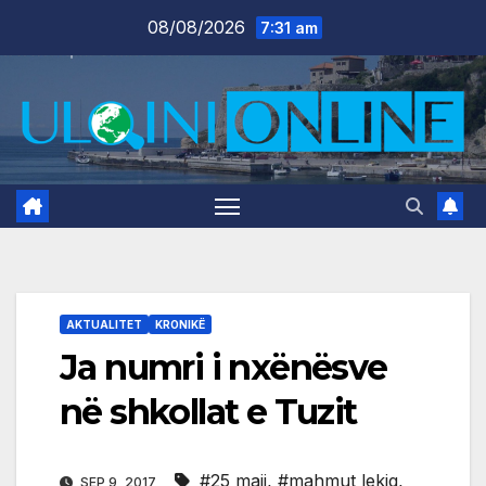
Skip
08/08/2026
7:31 am
to
content
AKTUALITET
KRONIKË
Ja numri i nxënësve
në shkollat e Tuzit
#25 maji
,
#mahmut lekiq
,
SEP 9, 2017