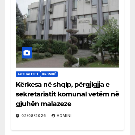
AKTUALITET
KRONIKË
Kërkesa në shqip, përgjigjja e
sekretariatit komunal vetëm në
gjuhën malazeze
02/08/2026
ADMINI