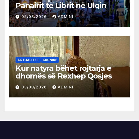
Panairit të Librit në Ulqin
05/08/2026
ADMINI
AKTUALITET
KRONIKË
Kur natyra bëhet rojtarja e
dhomës së Rexhep Qosjes
03/08/2026
ADMINI