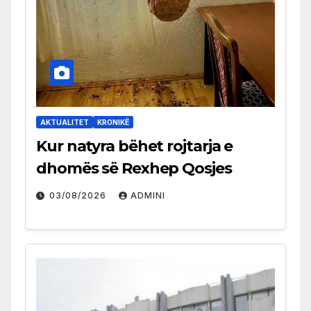
AKTUALITET
KRONIKË
Kur natyra bëhet rojtarja e
dhomës së Rexhep Qosjes
03/08/2026
ADMINI