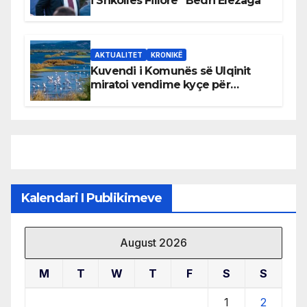
i Shkollës Fillore “Bedri Elezaga”
AKTUALITET
KRONIKË
Kuvendi i Komunës së Ulqinit
miratoi vendime kyçe për
mbrojtjen e natyrës dhe
menaxhimin e qëndrueshëm të
burimeve më të çmuara
Kalendari I Publikimeve
August 2026
M
T
W
T
F
S
S
1
2