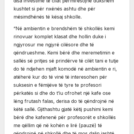
disa investime të cilat përmirësojnë dukshëm
kushtet si për nxënës ashtu dhe për
mësimdhënës të kësaj shkolle.
“Në ambientin e brendshëm të shkollës kemi
rinovuar komplet klasat dhe hollin duke i
ngjyrosur me ngjyrë cilësore dhe të
qëndrueshme. Kemi bërë dhe meremetimin e
sallës së pritjes së prindërve të cilët tani e tutje
do të ndjehen mjaft komodë në ambientin e ri,
atëherë kur do të vinë të interesohen për
suksesin e fëmijëve të tyre te profesori
përkatës si dhe do t’iu ofrohet një kafe ose
lëng frutash falas, derisa do të qëndrojnë në
këtë sallë. Gjithashtu gjatë këtij pushimi kemi
bërë dhe kafenenë për profesorët e shkollës
me qëllim që në kohën e lirë (pauzë) të
qëndrojnë në shkollë dhe të mos dalin jashtë