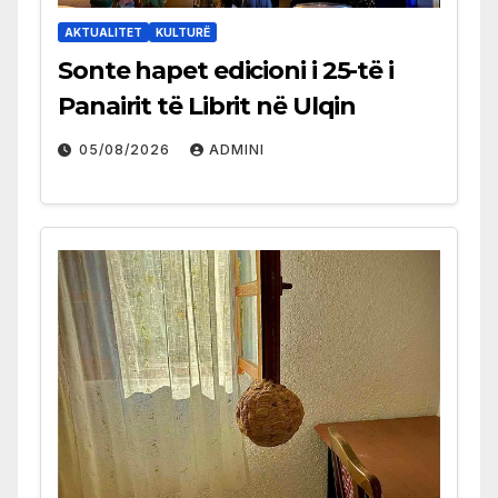
AKTUALITET
KULTURË
Sonte hapet edicioni i 25-të i
Panairit të Librit në Ulqin
05/08/2026
ADMINI