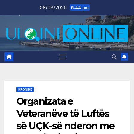
Skip
09/08/2026
6:44 pm
to
content
KRONIKË
Organizata e
Veteranëve të Luftës
së UÇK-së nderon me