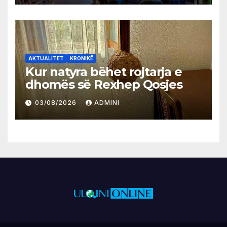
AKTUALITET
KRONIKË
Kur natyra bëhet rojtarja e
dhomës së Rexhep Qosjes
03/08/2026
ADMINI