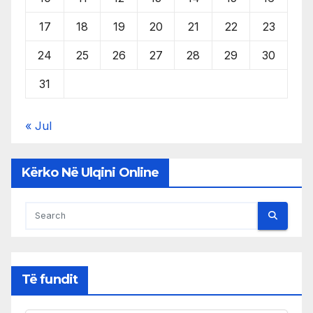
17
18
19
20
21
22
23
24
25
26
27
28
29
30
31
« Jul
Kërko Në Ulqini Online
Të fundit