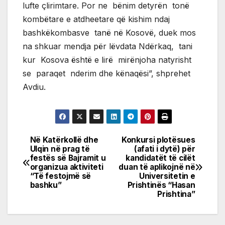
lufte çlirimtare. Por ne bënim detyrën tonë
kombëtare e atdheetare që kishim ndaj
bashkëkombasve tanë në Kosovë, duek mos
na shkuar mendja për lëvdata Ndërkaq, tani
kur Kosova është e lirë mirënjoha natyrisht
se paraqet nderim dhe kënaqësi”, shprehet
Avdiu.
Në Katërkollë dhe
Konkursi plotësues
Post
Ulqin në prag të
(afati i dytë) për
festës së Bajramit u
kandidatët të cilët
navigation
organizua aktiviteti
duan të aplikojnë në
“Të festojmë së
Universitetin e
bashku”
Prishtinës “Hasan
Prishtina”