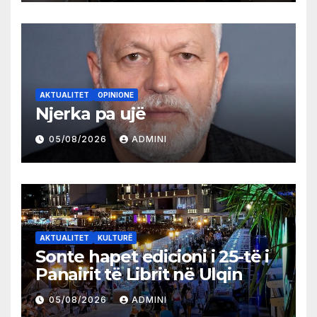
AKTUALITET
OPINIONE
Njerka pa ujë
05/08/2026
ADMINI
AKTUALITET
KULTURË
Sonte hapet edicioni i 25-të i
Panairit të Librit në Ulqin
05/08/2026
ADMINI