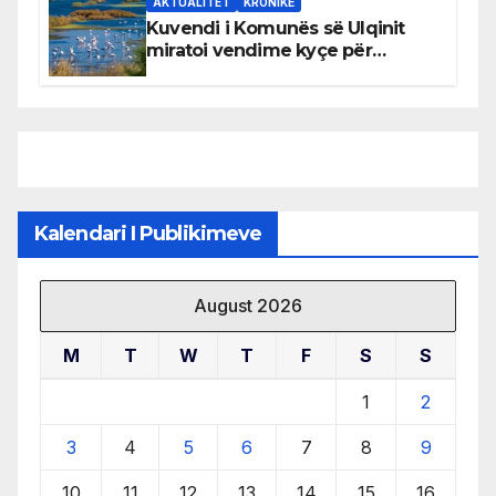
AKTUALITET
KRONIKË
Kuvendi i Komunës së Ulqinit
miratoi vendime kyçe për
mbrojtjen e natyrës dhe
menaxhimin e qëndrueshëm të
burimeve më të çmuara
Kalendari I Publikimeve
August 2026
M
T
W
T
F
S
S
1
2
3
4
5
6
7
8
9
10
11
12
13
14
15
16