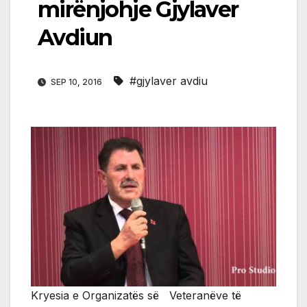
mirënjohje Gjylaver
Avdiun
#gjylaver avdiu
SEP 10, 2016
Kryesia e Organizatës së Veteranëve të