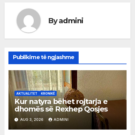
By
admini
Publikime të ngjashme
AKTUALITET
KRONIKË
Kur natyra bëhet rojtarja e
dhomës së Rexhep Qosjes
AUG 3, 2026
ADMINI