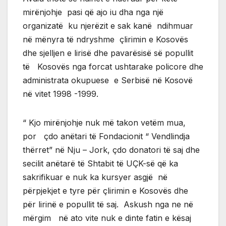
mirënjohje pasi që ajo iu dha nga një
organizatë ku njerëzit e sak kanë ndihmuar
në mënyra të ndryshme çlirimin e Kosovës
dhe sjelljen e lirisë dhe pavarësisë së popullit
të Kosovës nga forcat ushtarake policore dhe
administrata okupuese e Serbisë në Kosovë
në vitet 1998 -1999.
“ Kjo mirënjohje nuk më takon vetëm mua,
por çdo anëtari të Fondacionit “ Vendlindja
thërret” në Nju – Jork, çdo donatori të saj dhe
secilit anëtarë të Shtabit të UÇK-së që ka
sakrifikuar e nuk ka kursyer asgjë në
përpjekjet e tyre për çlirimin e Kosovës dhe
për lirinë e popullit të saj. Askush nga ne në
mërgim në ato vite nuk e dinte fatin e kësaj