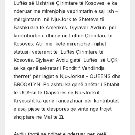
Luftës së Ushtrisë Çlirimtare të Kosovës e ka
nderuar me mirënjohje veprimtarin e saj ish –
mërgimtarin në Nju-Jork të Shteteve të
Bashkuara të Amerikës Gjylaver Avdiun për
kontriburtin e dhënë në Luftën Çlirimtare të
Kosovës. Atij me këtë mirënjohje i njihet
statusi i veteranit të Luftës Çlirimtare të
Kosovës. Gjylaver Avdiu gjatë Luftës së UÇK-
së ka qenë sekretar i Fondit “ Vendlindja
thërret” për lagjet e Nju-Jorkut – QUEENS dhe
BROOKLYN. Po ashtu ka qenë anëtar i Shtabit
të UÇK-së të Diapsorës së Nju-Jorkut.
Kryesisht ka qenë i angazhuar për kontributet
e asaj pjese të diasporës që vinte nga trojet
shqiptare në Mal të Zi.
Avdiu thotë se ndihet e nderuar për këtë