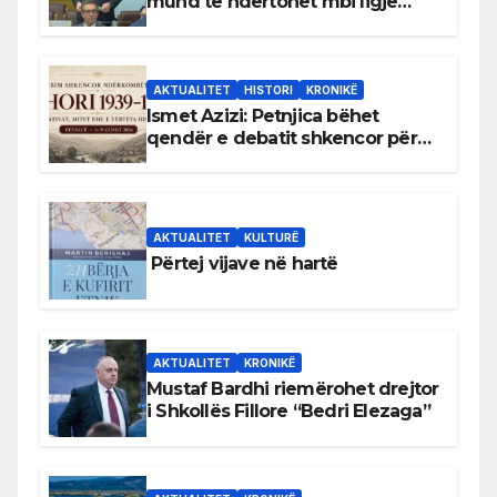
mund të ndërtohet mbi ligje
antikushtetuese
AKTUALITET
HISTORI
KRONIKË
Ismet Azizi: Petnjica bëhet
qendër e debatit shkencor për
Bihorin gjatë viteve 1939–1948
AKTUALITET
KULTURË
Përtej vijave në hartë
AKTUALITET
KRONIKË
Mustaf Bardhi riemërohet drejtor
i Shkollës Fillore “Bedri Elezaga”