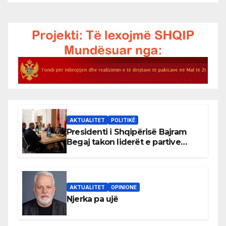
AKTUALITET
POLITIKË
Presidenti i Shqipërisë Bajram
Begaj takon liderët e partive
shqiptare në Ulqin
AKTUALITET
OPINIONE
Njerka pa ujë