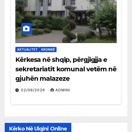
AKTUALITET
KRONIKË
Kërkesa në shqip, përgjigjja e
sekretariatit komunal vetëm në
gjuhën malazeze
02/08/2026
ADMINI
Kërko Në Ulqini Online