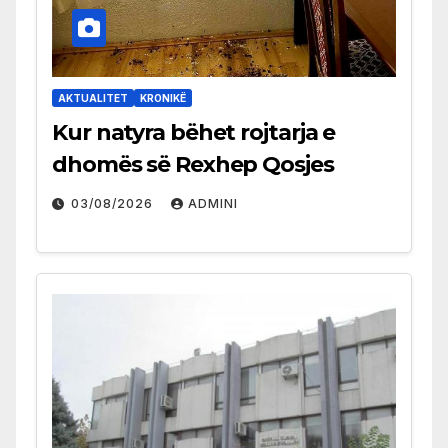
AKTUALITET
KRONIKË
Kur natyra bëhet rojtarja e
dhomës së Rexhep Qosjes
03/08/2026
ADMINI