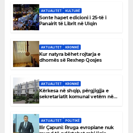
AKTUALITET
KULTURË
Sonte hapet edicioni i 25-të i
Panairit të Librit në Ulqin
AKTUALITET
KRONIKË
Kur natyra bëhet rojtarja e
dhomës së Rexhep Qosjes
AKTUALITET
KRONIKË
Kërkesa në shqip, përgjigjja e
sekretariatit komunal vetëm në
gjuhën malazeze
AKTUALITET
POLITIKË
Ilir Çapuni: Rruga evropiane nuk