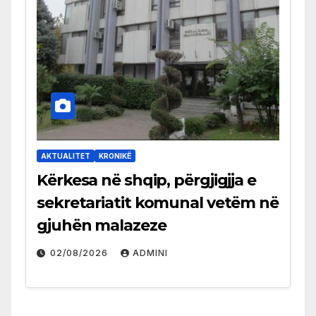
AKTUALITET
KRONIKË
Kërkesa në shqip, përgjigjja e
sekretariatit komunal vetëm në
gjuhën malazeze
02/08/2026
ADMINI