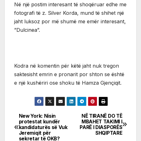
Në një postim interesant të shoqëruar edhe me
fotografi të z. Silver Korda, mund të shihet një
jaht luksoz por më shumë me emër interesant,
”Dulcinea”.
Kodra në komentin për këtë jaht nuk tregon
saktesisht emrin e pronarit por shton se është
e një kushëriri ose shoku të Hamza Gjençiqit.
New York: Nisin
NË TIRANË DO TË
Post
protestat kundër
MBAHET TAKIMI I
kandidaturës së Vuk
PARË I DIASPORËS
navigation
Jeremiqit për
SHQIPTARE
sekretar të OKB?