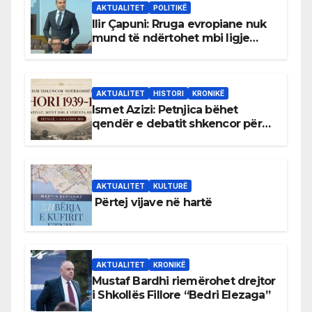
AKTUALITET
POLITIKË
Ilir Çapuni: Rruga evropiane nuk
mund të ndërtohet mbi ligje
antikushtetuese
AKTUALITET
HISTORI
KRONIKË
Ismet Azizi: Petnjica bëhet
qendër e debatit shkencor për
Bihorin gjatë viteve 1939–1948
AKTUALITET
KULTURË
Përtej vijave në hartë
AKTUALITET
KRONIKË
Mustaf Bardhi riemërohet drejtor
i Shkollës Fillore “Bedri Elezaga”