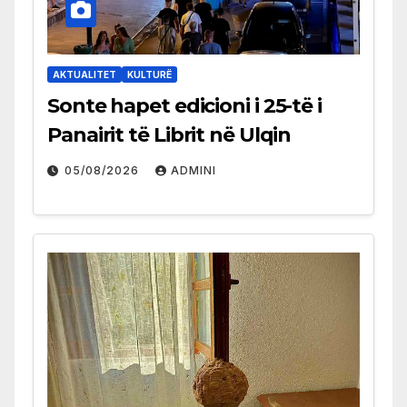
AKTUALITET
KULTURË
Sonte hapet edicioni i 25-të i
Panairit të Librit në Ulqin
05/08/2026
ADMINI