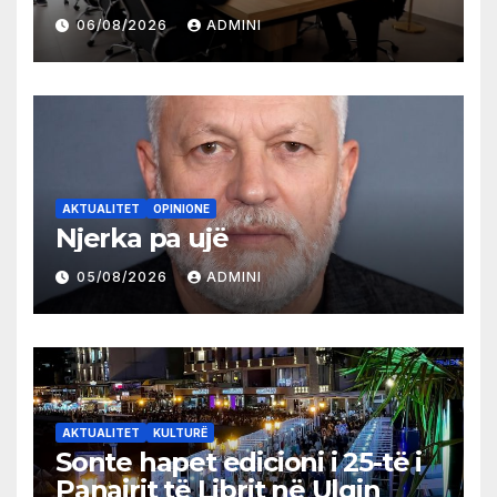
partive shqiptare në Ulqin
06/08/2026
ADMINI
AKTUALITET
OPINIONE
Njerka pa ujë
05/08/2026
ADMINI
AKTUALITET
KULTURË
Sonte hapet edicioni i 25-të i
Panairit të Librit në Ulqin