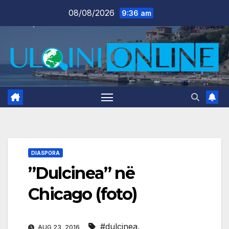
Skip
08/08/2026
9:36 am
to
content
DIASPORA
”Dulcinea” në
Chicago (foto)
#dulcinea
,
AUG 23, 2016