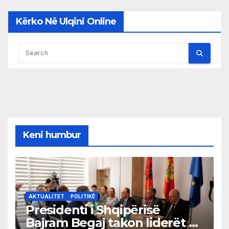
Kërko Në Ulqini Online
Keni humbur
AKTUALITET
POLITIKË
Presidenti i Shqipërisë
Bajram Begaj takon liderët e