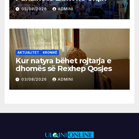
05/08/2026
ADMINI
AKTUALITET
KRONIKË
Kur natyra bëhet rojtarja e
dhomës së Rexhep Qosjes
03/08/2026
ADMINI