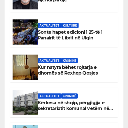
AKTUALITET
KULTURË
Sonte hapet edicioni i 25-të i
Panairit të Librit në Ulqin
AKTUALITET
KRONIKË
Kur natyra bëhet rojtarja e
dhomës së Rexhep Qosjes
AKTUALITET
KRONIKË
Kërkesa në shqip, përgjigjja e
sekretariatit komunal vetëm në
gjuhën malazeze