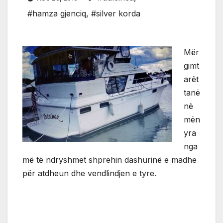
#hamza gjenciq
,
#silver korda
Mër
gimt
arët
tanë
në
mën
yra
nga
më të ndryshmet shprehin dashurinë e madhe
për atdheun dhe vendlindjen e tyre.