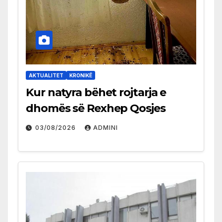
AKTUALITET
KRONIKË
Kur natyra bëhet rojtarja e
dhomës së Rexhep Qosjes
03/08/2026
ADMINI