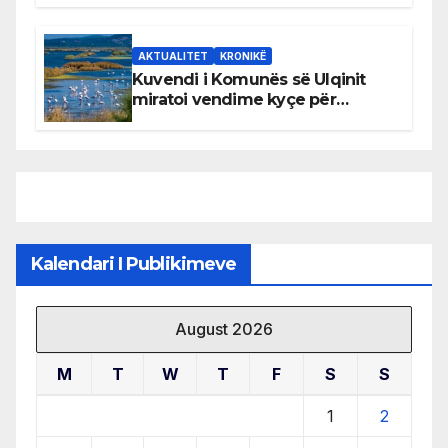
AKTUALITET
KRONIKË
Kuvendi i Komunës së Ulqinit
miratoi vendime kyçe për
mbrojtjen e natyrës dhe
menaxhimin e qëndrueshëm të
burimeve më të çmuara
Kalendari I Publikimeve
August 2026
M
T
W
T
F
S
S
1
2