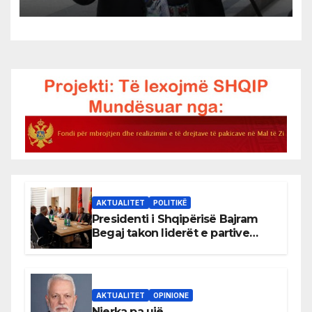
2026
AKTUALITET
POLITIKË
Presidenti i Shqipërisë Bajram
Begaj takon liderët e partive
shqiptare në Ulqin
AKTUALITET
OPINIONE
Njerka pa ujë