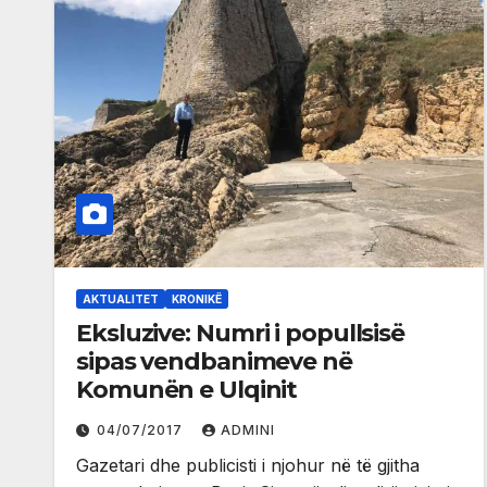
AKTUALITET
KRONIKË
Eksluzive: Numri i popullsisë
sipas vendbanimeve në
Komunën e Ulqinit
04/07/2017
ADMINI
Gazetari dhe publicisti i njohur në të gjitha