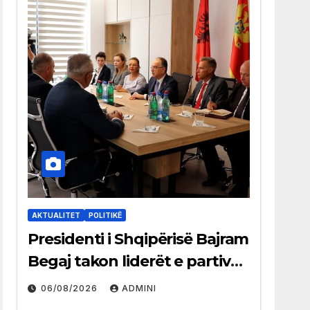
AKTUALITET
POLITIKË
Presidenti i Shqipërisë Bajram
Begaj takon liderët e partive
shqiptare në Ulqin
06/08/2026
ADMINI