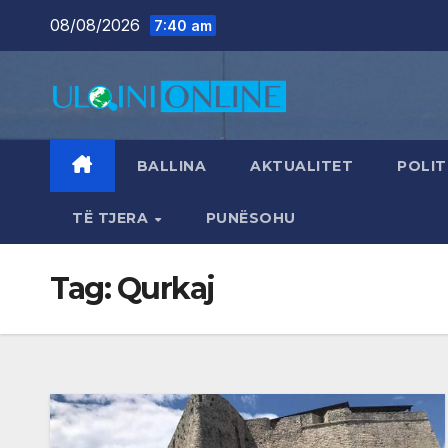
Skip
08/08/2026
7:40 am
to
content
BALLINA
AKTUALITET
POLIT
TË TJERA
PUNËSOHU
Tag:
Qurkaj