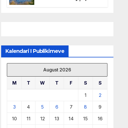
mbrojtjen e natyrës dhe
menaxhimin e qëndrueshëm
të burimeve më të çmuara
Kalendari I Publikimeve
August 2026
M
T
W
T
F
S
S
1
2
3
4
5
6
7
8
9
10
11
12
13
14
15
16