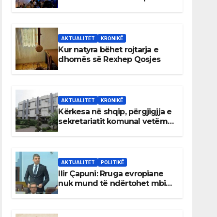
AKTUALITET
KRONIKË
Kur natyra bëhet rojtarja e
dhomës së Rexhep Qosjes
AKTUALITET
KRONIKË
Kërkesa në shqip, përgjigjja e
sekretariatit komunal vetëm
në gjuhën malazeze
AKTUALITET
POLITIKË
Ilir Çapuni: Rruga evropiane
nuk mund të ndërtohet mbi
ligje antikushtetuese