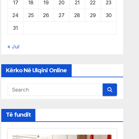
17
18
19
20
21
22
23
24
25
26
27
28
29
30
31
« Jul
Kërko Në Ulqini Online
Të fundit