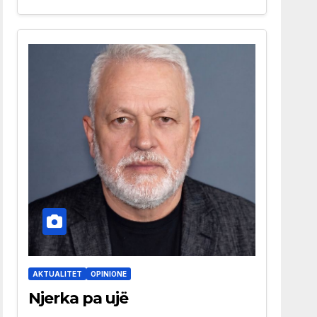
AKTUALITET
OPINIONE
Njerka pa ujë