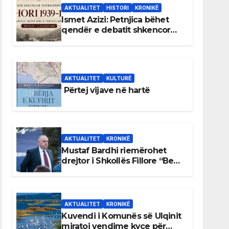
AKTUALITET
HISTORI
KRONIKË
Ismet Azizi: Petnjica bëhet
qendër e debatit shkencor
për Bihorin gjatë viteve 1939–
1948
AKTUALITET
KULTURË
Përtej vijave në hartë
AKTUALITET
KRONIKË
Mustaf Bardhi riemërohet
drejtor i Shkollës Fillore “Bedri
Elezaga”
AKTUALITET
KRONIKË
Kuvendi i Komunës së Ulqinit
miratoi vendime kyçe për