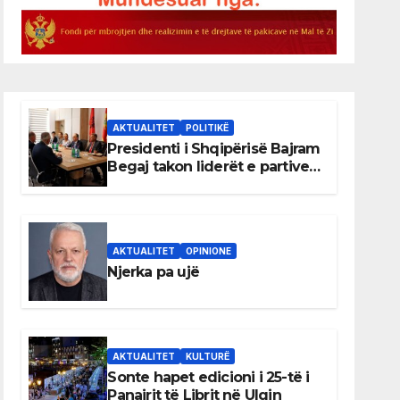
AKTUALITET
POLITIKË
Presidenti i Shqipërisë Bajram
Begaj takon liderët e partive
shqiptare në Ulqin
AKTUALITET
OPINIONE
Njerka pa ujë
AKTUALITET
KULTURË
Sonte hapet edicioni i 25-të i
Panairit të Librit në Ulqin