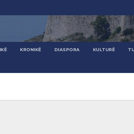
IKË
KRONIKË
DIASPORA
KULTURË
T