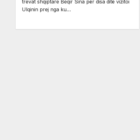
trevat shqiptare Beqir Sina për disa ditë vizitoi
Ulqinin prej nga ku…