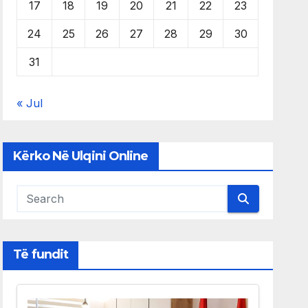
17
18
19
20
21
22
23
24
25
26
27
28
29
30
31
« Jul
Kërko Në Ulqini Online
Të fundit