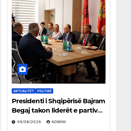
AKTUALITET
POLITIKË
Presidenti i Shqipërisë Bajram
Begaj takon liderët e partive
shqiptare në Ulqin
06/08/2026
ADMINI