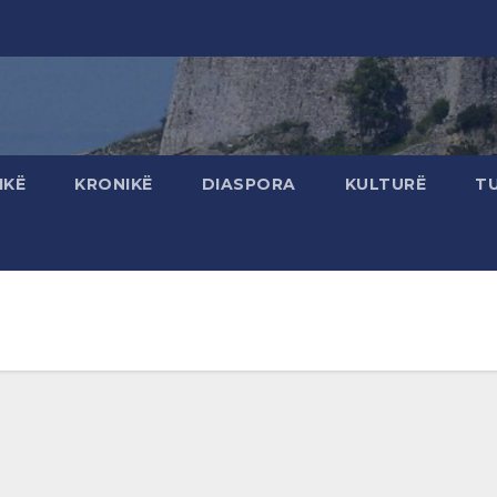
IKË
KRONIKË
DIASPORA
KULTURË
T