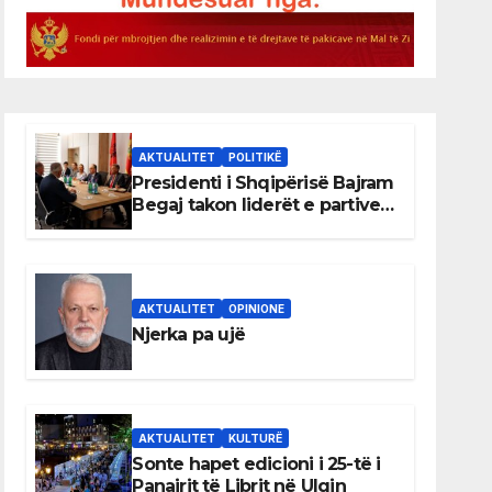
AKTUALITET
POLITIKË
Presidenti i Shqipërisë Bajram
Begaj takon liderët e partive
shqiptare në Ulqin
AKTUALITET
OPINIONE
Njerka pa ujë
AKTUALITET
KULTURË
Sonte hapet edicioni i 25-të i
Panairit të Librit në Ulqin