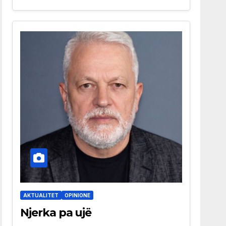
AKTUALITET
OPINIONE
Njerka pa ujë