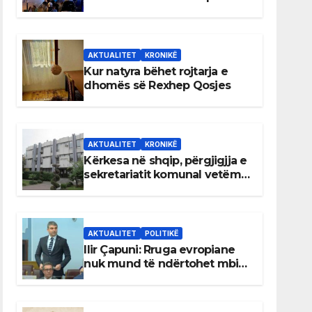
AKTUALITET
KRONIKË
Kur natyra bëhet rojtarja e
dhomës së Rexhep Qosjes
AKTUALITET
KRONIKË
Kërkesa në shqip, përgjigjja e
sekretariatit komunal vetëm
në gjuhën malazeze
AKTUALITET
POLITIKË
Ilir Çapuni: Rruga evropiane
nuk mund të ndërtohet mbi
ligje antikushtetuese