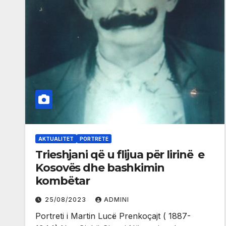
AKTUALITET
PORTRETE
Trieshjani që u flijua për lirinë e
Kosovës dhe bashkimin
kombëtar
25/08/2023
ADMINI
Portreti i Martin Lucë Prenkoçajt ( 1887-