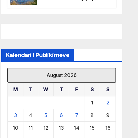
mbrojtjen e natyrës dhe
menaxhimin e qëndrueshëm
të burimeve më të çmuara
Kalendari I Publikimeve
August 2026
M
T
W
T
F
S
S
1
2
3
4
5
6
7
8
9
10
11
12
13
14
15
16