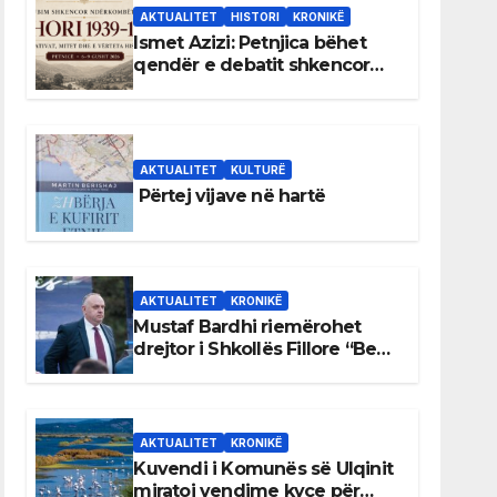
AKTUALITET
HISTORI
KRONIKË
Ismet Azizi: Petnjica bëhet
qendër e debatit shkencor
për Bihorin gjatë viteve 1939–
1948
AKTUALITET
KULTURË
Përtej vijave në hartë
AKTUALITET
KRONIKË
Mustaf Bardhi riemërohet
drejtor i Shkollës Fillore “Bedri
Elezaga”
AKTUALITET
KRONIKË
Kuvendi i Komunës së Ulqinit
miratoi vendime kyçe për