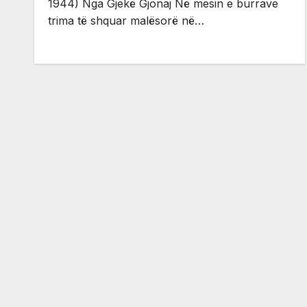
1944) Nga Gjekë Gjonaj Në mesin e burrave
trima të shquar malësorë në…