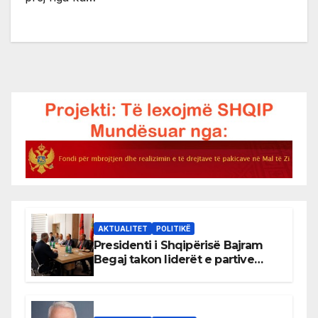
AKTUALITET
POLITIKË
Presidenti i Shqipërisë Bajram
Begaj takon liderët e partive
shqiptare në Ulqin