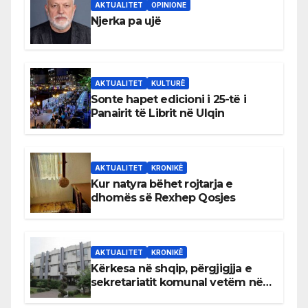
AKTUALITET
OPINIONE
Njerka pa ujë
AKTUALITET
KULTURË
Sonte hapet edicioni i 25-të i
Panairit të Librit në Ulqin
AKTUALITET
KRONIKË
Kur natyra bëhet rojtarja e
dhomës së Rexhep Qosjes
AKTUALITET
KRONIKË
Kërkesa në shqip, përgjigjja e
sekretariatit komunal vetëm në
gjuhën malazeze