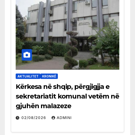
AKTUALITET
KRONIKË
Kërkesa në shqip, përgjigjja e
sekretariatit komunal vetëm në
gjuhën malazeze
02/08/2026
ADMINI