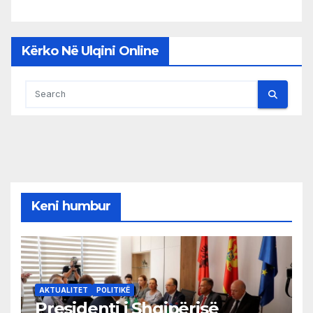
Kërko Në Ulqini Online
Keni humbur
AKTUALITET
POLITIKË
Presidenti i Shqipërisë