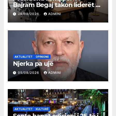
Bajram Begaj takon liderët e
partive shqiptare në Ulqin
06/08/2026
ADMINI
AKTUALITET
OPINIONE
Njerka pa ujë
05/08/2026
ADMINI
AKTUALITET
KULTURË
Sonte hapet edicioni i 25-të i