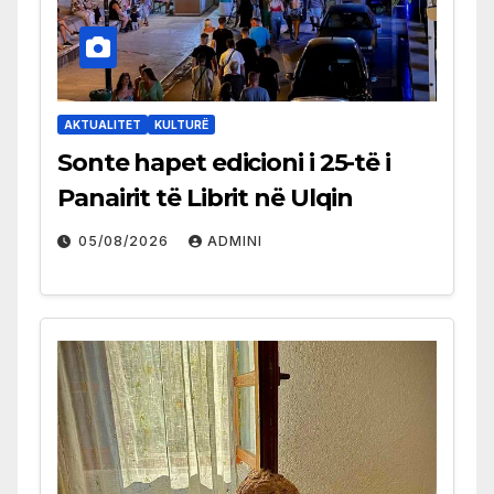
AKTUALITET
KULTURË
Sonte hapet edicioni i 25-të i
Panairit të Librit në Ulqin
05/08/2026
ADMINI