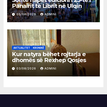
Panairit të Librit në Ulqin
05/08/2026
ADMINI
AKTUALITET
KRONIKË
Kur natyra bëhet rojtarja e
dhomës së Rexhep Qosjes
03/08/2026
ADMINI