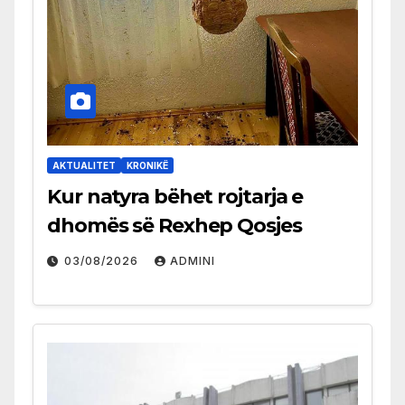
AKTUALITET
KRONIKË
Kur natyra bëhet rojtarja e
dhomës së Rexhep Qosjes
03/08/2026
ADMINI