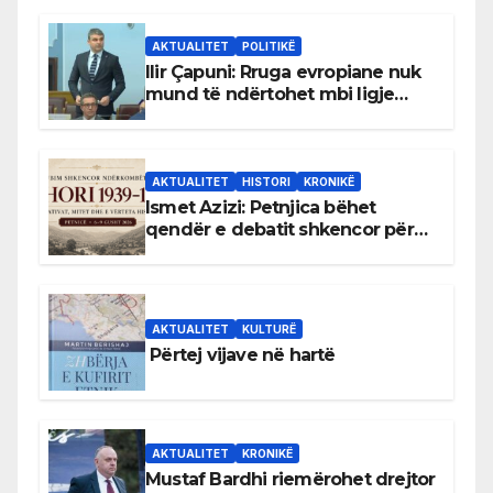
AKTUALITET
POLITIKË
Ilir Çapuni: Rruga evropiane nuk
mund të ndërtohet mbi ligje
antikushtetuese
AKTUALITET
HISTORI
KRONIKË
Ismet Azizi: Petnjica bëhet
qendër e debatit shkencor për
Bihorin gjatë viteve 1939–1948
AKTUALITET
KULTURË
Përtej vijave në hartë
AKTUALITET
KRONIKË
Mustaf Bardhi riemërohet drejtor