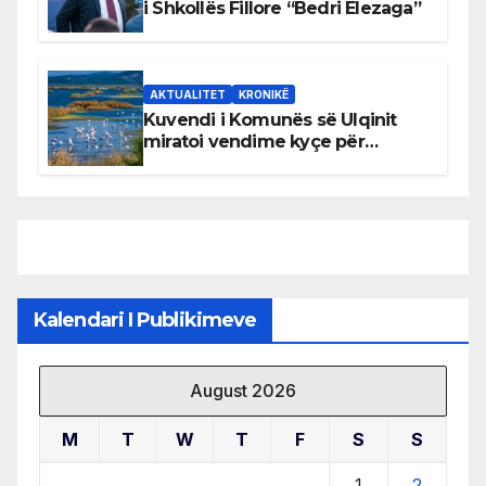
i Shkollës Fillore “Bedri Elezaga”
AKTUALITET
KRONIKË
Kuvendi i Komunës së Ulqinit
miratoi vendime kyçe për
mbrojtjen e natyrës dhe
menaxhimin e qëndrueshëm të
burimeve më të çmuara
Kalendari I Publikimeve
August 2026
M
T
W
T
F
S
S
1
2