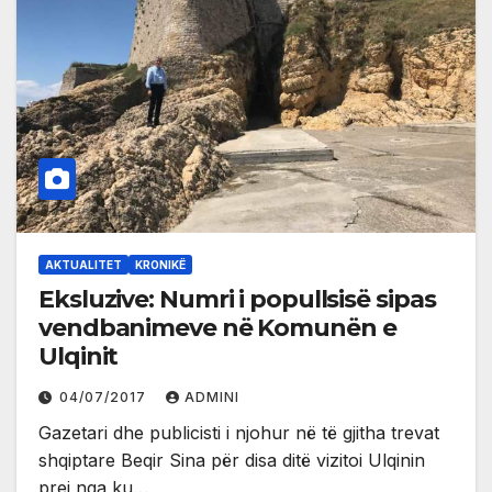
AKTUALITET
KRONIKË
Eksluzive: Numri i popullsisë sipas
vendbanimeve në Komunën e
Ulqinit
04/07/2017
ADMINI
Gazetari dhe publicisti i njohur në të gjitha trevat
shqiptare Beqir Sina për disa ditë vizitoi Ulqinin
prej nga ku…