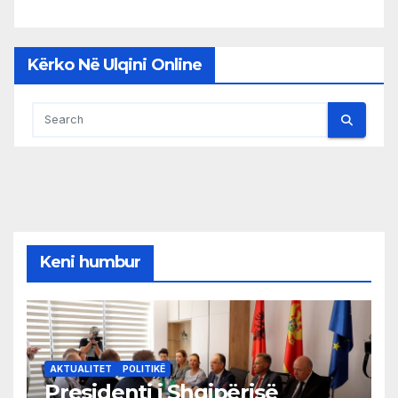
Kërko Në Ulqini Online
Keni humbur
AKTUALITET
POLITIKË
Presidenti i Shqipërisë