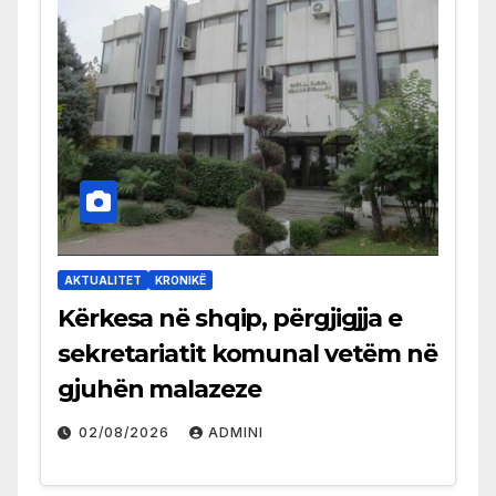
AKTUALITET
KRONIKË
Kërkesa në shqip, përgjigjja e
sekretariatit komunal vetëm në
gjuhën malazeze
02/08/2026
ADMINI