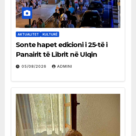
AKTUALITET
KULTURË
Sonte hapet edicioni i 25-të i
Panairit të Librit në Ulqin
05/08/2026
ADMINI