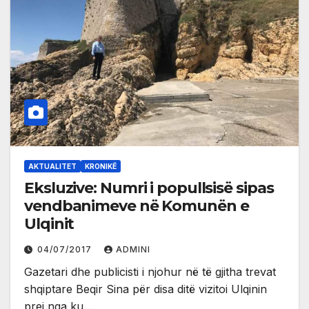
AKTUALITET
KRONIKË
Eksluzive: Numri i popullsisë sipas
vendbanimeve në Komunën e
Ulqinit
04/07/2017
ADMINI
Gazetari dhe publicisti i njohur në të gjitha trevat
shqiptare Beqir Sina për disa ditë vizitoi Ulqinin
prej nga ku…