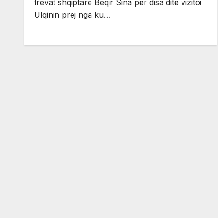
trevat shqiptare Beqir Sina për disa ditë vizitoi
Ulqinin prej nga ku…