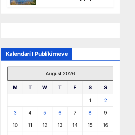
mbrojtjen e natyrës dhe
menaxhimin e qëndrueshëm
të burimeve më të çmuara
Kalendari I Publikimeve
August 2026
M
T
W
T
F
S
S
1
2
3
4
5
6
7
8
9
10
11
12
13
14
15
16