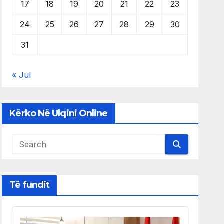
17
18
19
20
21
22
23
24
25
26
27
28
29
30
31
« Jul
Kërko Në Ulqini Online
Të fundit