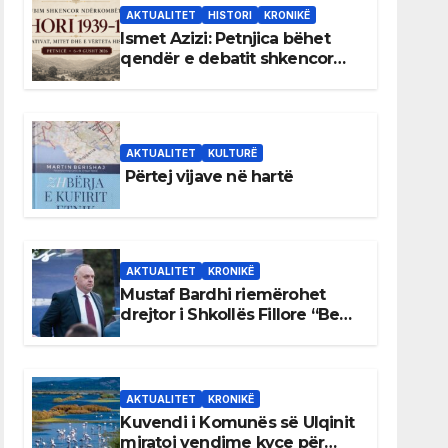
AKTUALITET
HISTORI
KRONIKË
Ismet Azizi: Petnjica bëhet
qendër e debatit shkencor
për Bihorin gjatë viteve 1939–
1948
AKTUALITET
KULTURË
Përtej vijave në hartë
AKTUALITET
KRONIKË
Mustaf Bardhi riemërohet
drejtor i Shkollës Fillore “Bedri
Elezaga”
AKTUALITET
KRONIKË
Kuvendi i Komunës së Ulqinit
miratoi vendime kyçe për