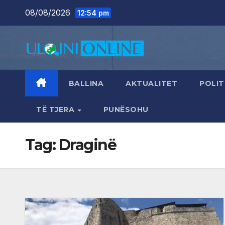
Skip
08/08/2026
12:54 pm
to
content
BALLINA
AKTUALITET
POLIT
TË TJERA
PUNËSOHU
Tag:
Draginë