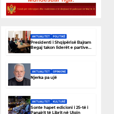
AKTUALITET
POLITIKË
Presidenti i Shqipërisë Bajram
Begaj takon liderët e partive
shqiptare në Ulqin
AKTUALITET
OPINIONE
Njerka pa ujë
AKTUALITET
KULTURË
Sonte hapet edicioni i 25-të i
Panairit të Librit në Ulqin