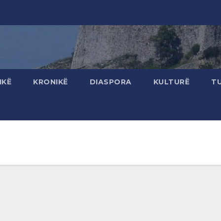
IKË
KRONIKË
DIASPORA
KULTURË
T