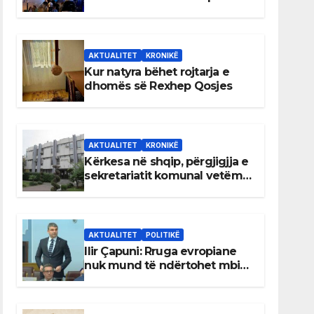
AKTUALITET
KRONIKË
Kur natyra bëhet rojtarja e
dhomës së Rexhep Qosjes
AKTUALITET
KRONIKË
Kërkesa në shqip, përgjigjja e
sekretariatit komunal vetëm
në gjuhën malazeze
AKTUALITET
POLITIKË
Ilir Çapuni: Rruga evropiane
nuk mund të ndërtohet mbi
ligje antikushtetuese