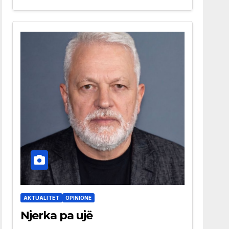
AKTUALITET
OPINIONE
Njerka pa ujë