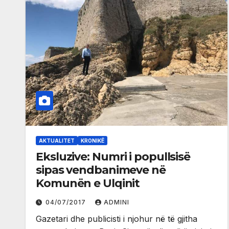
AKTUALITET
KRONIKË
Eksluzive: Numri i popullsisë
sipas vendbanimeve në
Komunën e Ulqinit
04/07/2017
ADMINI
Gazetari dhe publicisti i njohur në të gjitha