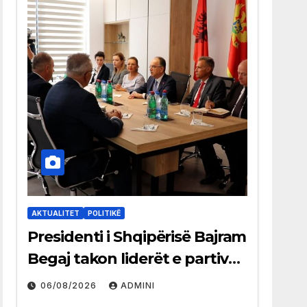
AKTUALITET
POLITIKË
Presidenti i Shqipërisë Bajram
Begaj takon liderët e partive
shqiptare në Ulqin
06/08/2026
ADMINI