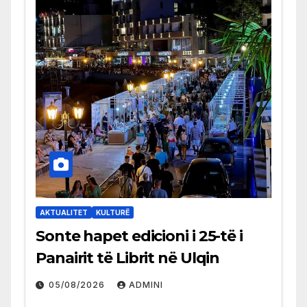
AKTUALITET
KULTURË
Sonte hapet edicioni i 25-të i
Panairit të Librit në Ulqin
05/08/2026
ADMINI