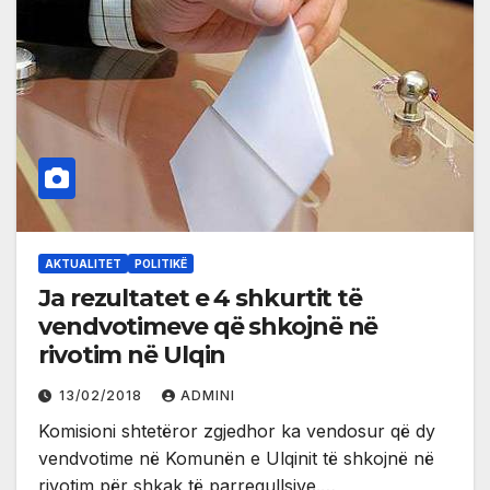
AKTUALITET
POLITIKË
Ja rezultatet e 4 shkurtit të
vendvotimeve që shkojnë në
rivotim në Ulqin
13/02/2018
ADMINI
Komisioni shtetëror zgjedhor ka vendosur që dy
vendvotime në Komunën e Ulqinit të shkojnë në
rivotim për shkak të parregullsive.…