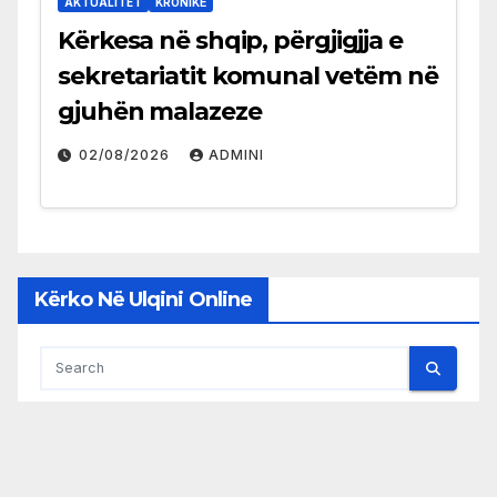
AKTUALITET
KRONIKË
Kërkesa në shqip, përgjigjja e
sekretariatit komunal vetëm në
gjuhën malazeze
02/08/2026
ADMINI
Kërko Në Ulqini Online