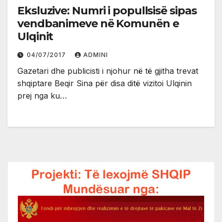
Eksluzive: Numri i popullsisë sipas
vendbanimeve në Komunën e
Ulqinit
04/07/2017
ADMINI
Gazetari dhe publicisti i njohur në të gjitha trevat
shqiptare Beqir Sina për disa ditë vizitoi Ulqinin
prej nga ku…