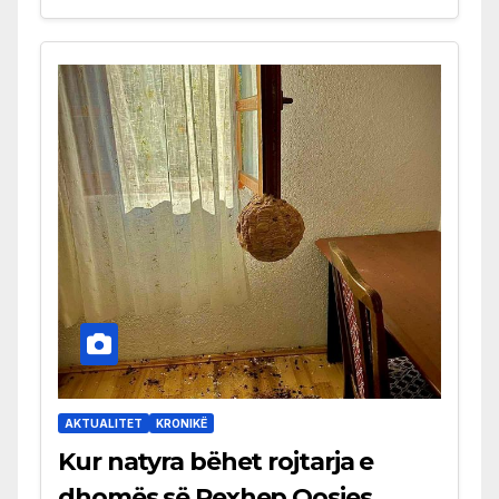
AKTUALITET
KRONIKË
Kur natyra bëhet rojtarja e
dhomës së Rexhep Qosjes