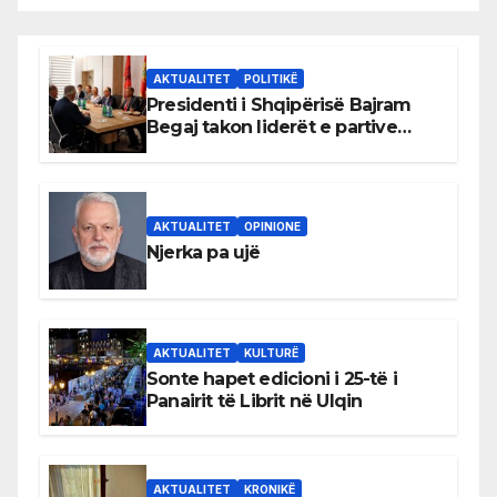
AKTUALITET
POLITIKË
Presidenti i Shqipërisë Bajram
Begaj takon liderët e partive
shqiptare në Ulqin
AKTUALITET
OPINIONE
Njerka pa ujë
AKTUALITET
KULTURË
Sonte hapet edicioni i 25-të i
Panairit të Librit në Ulqin
AKTUALITET
KRONIKË