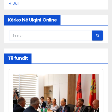
« Jul
Kërko Në Ulqini Online
Të fundit