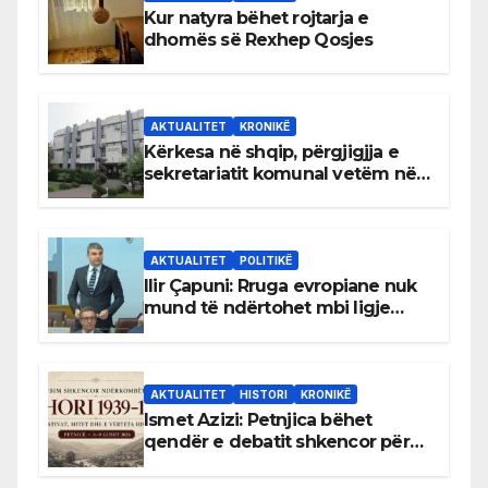
Kur natyra bëhet rojtarja e
dhomës së Rexhep Qosjes
AKTUALITET
KRONIKË
Kërkesa në shqip, përgjigjja e
sekretariatit komunal vetëm në
gjuhën malazeze
AKTUALITET
POLITIKË
Ilir Çapuni: Rruga evropiane nuk
mund të ndërtohet mbi ligje
antikushtetuese
AKTUALITET
HISTORI
KRONIKË
Ismet Azizi: Petnjica bëhet
qendër e debatit shkencor për
Bihorin gjatë viteve 1939–1948