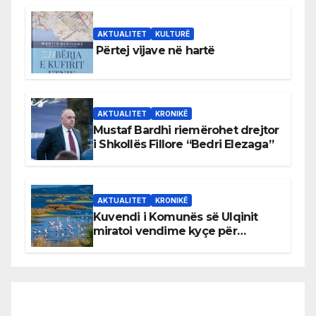
AKTUALITET
KULTURË
Përtej vijave në hartë
AKTUALITET
KRONIKË
Mustaf Bardhi riemërohet drejtor
i Shkollës Fillore “Bedri Elezaga”
AKTUALITET
KRONIKË
Kuvendi i Komunës së Ulqinit
miratoi vendime kyçe për
mbrojtjen e natyrës dhe
menaxhimin e qëndrueshëm të
burimeve më të çmuara