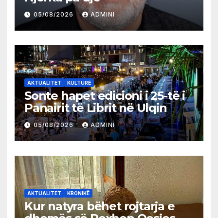
05/08/2026
ADMINI
AKTUALITET
KULTURË
Sonte hapet edicioni i 25-të i
Panairit të Librit në Ulqin
05/08/2026
ADMINI
AKTUALITET
KRONIKË
Kur natyra bëhet rojtarja e