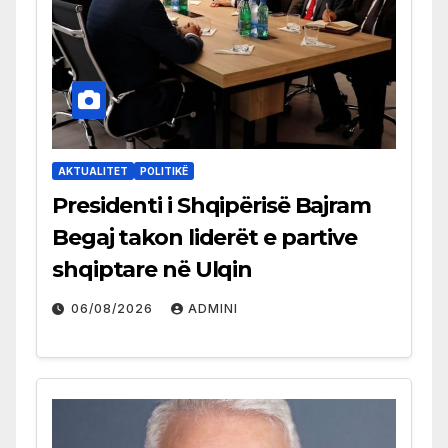
AKTUALITET
POLITIKË
Presidenti i Shqipërisë Bajram
Begaj takon liderët e partive
shqiptare në Ulqin
06/08/2026
ADMINI