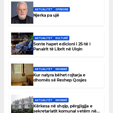
AKTUALITET
OPINIONE
Njerka pa ujë
AKTUALITET
KULTURË
Sonte hapet edicioni i 25-të i
Panairit të Librit në Ulqin
AKTUALITET
KRONIKË
Kur natyra bëhet rojtarja e
dhomës së Rexhep Qosjes
AKTUALITET
KRONIKË
Kërkesa në shqip, përgjigjja e
sekretariatit komunal vetëm në