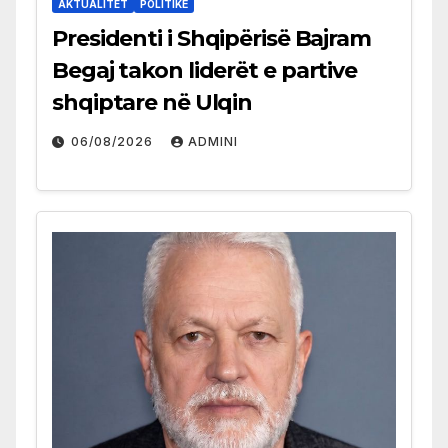
AKTUALITET
POLITIKË
Presidenti i Shqipërisë Bajram
Begaj takon liderët e partive
shqiptare në Ulqin
06/08/2026
ADMINI