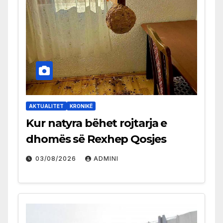
AKTUALITET
KRONIKË
Kur natyra bëhet rojtarja e
dhomës së Rexhep Qosjes
03/08/2026
ADMINI