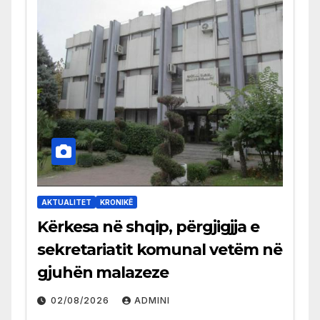
AKTUALITET
KRONIKË
Kërkesa në shqip, përgjigjja e
sekretariatit komunal vetëm në
gjuhën malazeze
02/08/2026
ADMINI