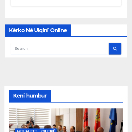
Kërko Në Ulqini Online
Keni humbur
AKTUALITET
POLITIKË