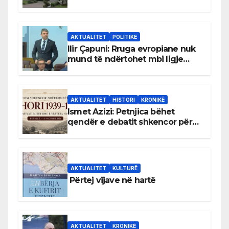
gjuhën malazeze
AKTUALITET
POLITIKË
Ilir Çapuni: Rruga evropiane nuk
mund të ndërtohet mbi ligje
antikushtetuese
AKTUALITET
HISTORI
KRONIKË
Ismet Azizi: Petnjica bëhet
qendër e debatit shkencor për
Bihorin gjatë viteve 1939–1948
AKTUALITET
KULTURË
Përtej vijave në hartë
AKTUALITET
KRONIKË