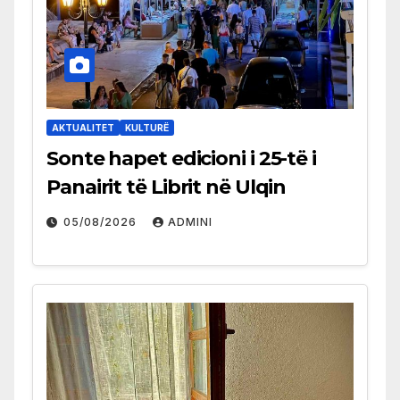
AKTUALITET
KULTURË
Sonte hapet edicioni i 25-të i
Panairit të Librit në Ulqin
05/08/2026
ADMINI