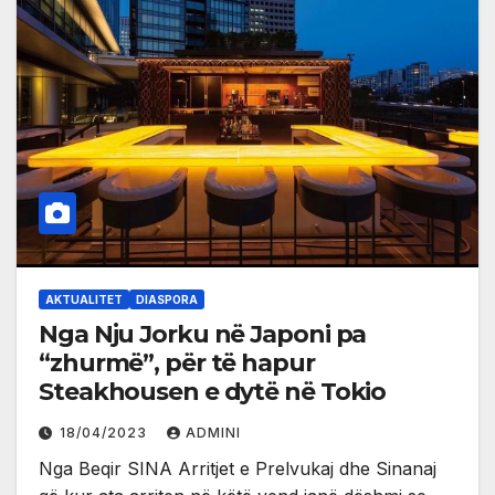
AKTUALITET
DIASPORA
Nga Nju Jorku në Japoni pa
“zhurmë”, për të hapur
Steakhousen e dytë në Tokio
18/04/2023
ADMINI
Nga Beqir SINA Arritjet e Prelvukaj dhe Sinanaj