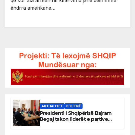
që kur ata arriten në këtë vend janë dëshmi se
ëndrra amerikane…
AKTUALITET
POLITIKË
Presidenti i Shqipërisë Bajram
Begaj takon liderët e partive
shqiptare në Ulqin