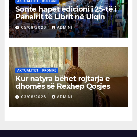
AKTUALITET
KULTURË
Sonte hapet edicioni i 25-të i
Panairit të Librit në Ulqin
05/08/2026
ADMINI
AKTUALITET
KRONIKË
Kur natyra bëhet rojtarja e
dhomës së Rexhep Qosjes
03/08/2026
ADMINI