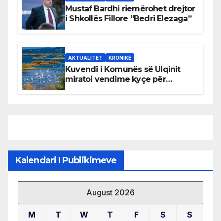
Mustaf Bardhi riemërohet drejtor
i Shkollës Fillore “Bedri Elezaga”
AKTUALITET
KRONIKË
Kuvendi i Komunës së Ulqinit
miratoi vendime kyçe për
mbrojtjen e natyrës dhe
menaxhimin e qëndrueshëm të
burimeve më të çmuara
Kalendari I Publikimeve
August 2026
M
T
W
T
F
S
S