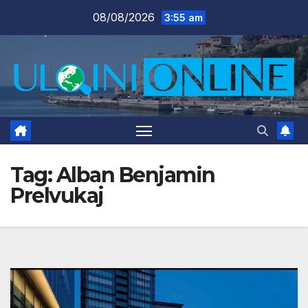
Skip
08/08/2026
3:55 am
to
content
Tag:
Alban Benjamin
Prelvukaj