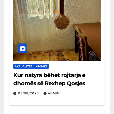
AKTUALITET
KRONIKË
Kur natyra bëhet rojtarja e
dhomës së Rexhep Qosjes
03/08/2026
ADMINI