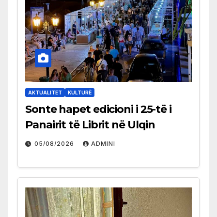
AKTUALITET
KULTURË
Sonte hapet edicioni i 25-të i
Panairit të Librit në Ulqin
05/08/2026
ADMINI