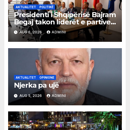
AKTUALITET
POLITIKË
Presidenti i Shqipërisë Bajram
Begaj takon liderët e partive
shqiptare në Ulqin
AUG 6, 2026
ADMINI
AKTUALITET
OPINIONE
Njerka pa ujë
AUG 5, 2026
ADMINI