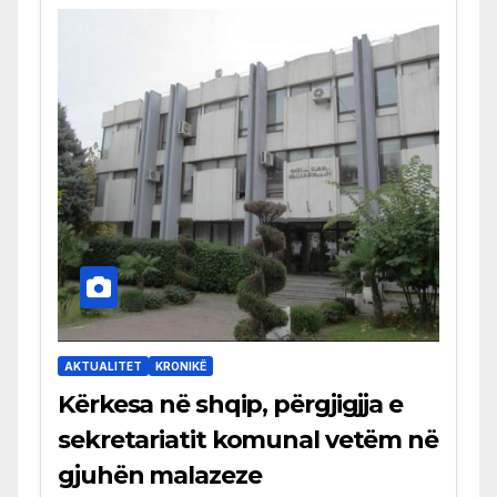
AKTUALITET
KRONIKË
Kërkesa në shqip, përgjigjja e
sekretariatit komunal vetëm në
gjuhën malazeze