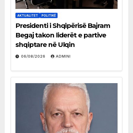
AKTUALITET
POLITIKË
Presidenti i Shqipërisë Bajram
Begaj takon liderët e partive
shqiptare në Ulqin
06/08/2026
ADMINI