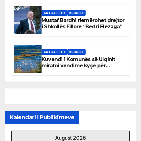
AKTUALITET
KRONIKË
Mustaf Bardhi riemërohet drejtor
i Shkollës Fillore “Bedri Elezaga”
AKTUALITET
KRONIKË
Kuvendi i Komunës së Ulqinit
miratoi vendime kyçe për
mbrojtjen e natyrës dhe
menaxhimin e qëndrueshëm të
burimeve më të çmuara
Kalendari I Publikimeve
August 2026