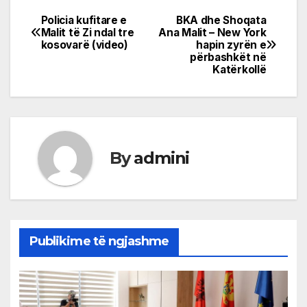
Policia kufitare e
BKA dhe Shoqata
Post
Malit të Zi ndal tre
Ana Malit – New York
kosovarë (video)
hapin zyrën e
navigation
përbashkët në
Katërkollë
By
admini
Publikime të ngjashme