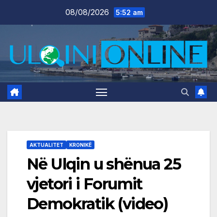
Skip
08/08/2026
5:52 am
to
content
AKTUALITET
KRONIKË
Në Ulqin u shënua 25
vjetori i Forumit
Demokratik (video)