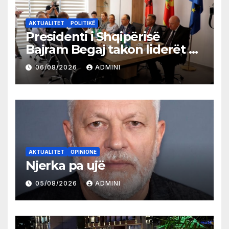
AKTUALITET
POLITIKË
Presidenti i Shqipërisë
Bajram Begaj takon liderët e
partive shqiptare në Ulqin
06/08/2026
ADMINI
AKTUALITET
OPINIONE
Njerka pa ujë
05/08/2026
ADMINI