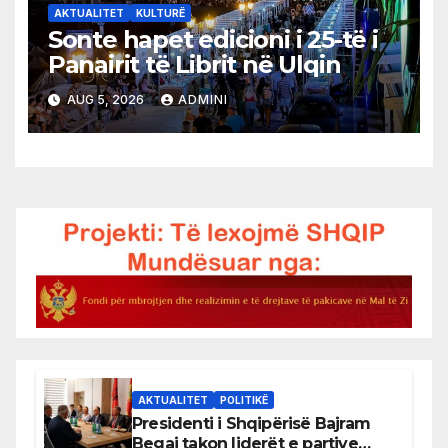
AKTUALITET
KULTURË
Sonte hapet edicioni i 25-të i
Panairit të Librit në Ulqin
AUG 5, 2026
ADMINI
AKTUALITET
POLITIKË
Presidenti i Shqipërisë Bajram
Begaj takon liderët e partive