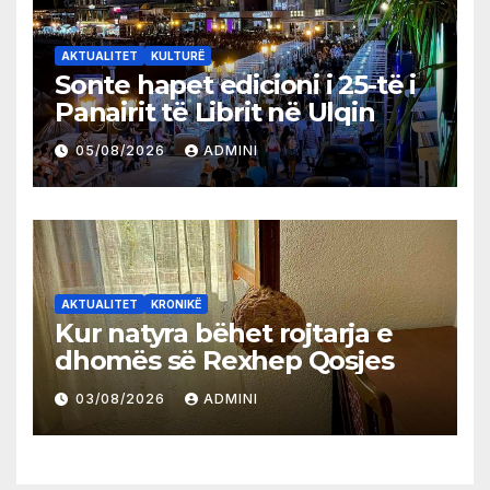
AKTUALITET
KULTURË
Sonte hapet edicioni i 25-të i
Panairit të Librit në Ulqin
05/08/2026
ADMINI
AKTUALITET
KRONIKË
Kur natyra bëhet rojtarja e
dhomës së Rexhep Qosjes
03/08/2026
ADMINI