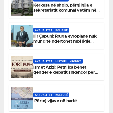
Kërkesa në shqip, përgjigjja e
sekretariatit komunal vetëm në
gjuhën malazeze
AKTUALITET
POLITIKË
Ilir Çapuni: Rruga evropiane nuk
mund të ndërtohet mbi ligje
antikushtetuese
AKTUALITET
HISTORI
KRONIKË
Ismet Azizi: Petnjica bëhet
qendër e debatit shkencor për
Bihorin gjatë viteve 1939–1948
AKTUALITET
KULTURË
Përtej vijave në hartë