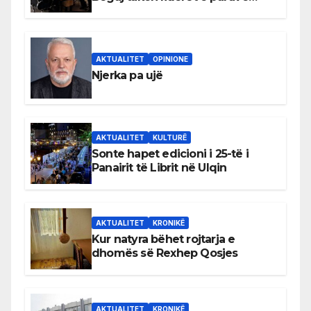
shqiptare në Ulqin
AKTUALITET
OPINIONE
Njerka pa ujë
AKTUALITET
KULTURË
Sonte hapet edicioni i 25-të i
Panairit të Librit në Ulqin
AKTUALITET
KRONIKË
Kur natyra bëhet rojtarja e
dhomës së Rexhep Qosjes
AKTUALITET
KRONIKË