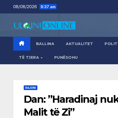
Skip
08/08/2026
9:37 am
to
content
BALLINA
AKTUALITET
POLIT
TË TJERA
PUNËSOHU
RAJONI
Dan: ”Haradinaj nuk 
Malit të Zi”