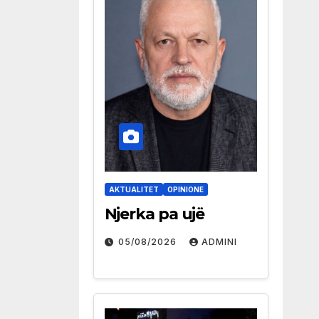
AKTUALITET
OPINIONE
Njerka pa ujë
05/08/2026
ADMINI