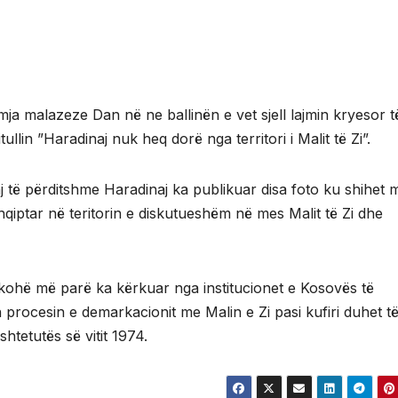
mja malazeze Dan në ne ballinën e vet sjell lajmin kryesor t
itullin ”Haradinaj nuk heq dorë nga territori i Malit të Zi”.
j të përditshme Haradinaj ka publikuar disa foto ku shihet 
hqiptar në teritorin e diskutueshëm në mes Malit të Zi dhe
kohë më parë ka kërkuar nga institucionet e Kosovës të
 procesin e demarkacionit me Malin e Zi pasi kufiri duhet të
shtetutës së vitit 1974.