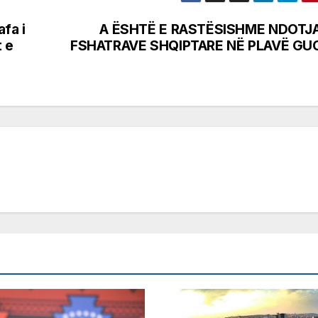
fa i
A ËSHTË E RASTËSISHME NDOTJA
t e
FSHATRAVE SHQIPTARE NË PLAVË GUC