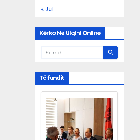
« Jul
Kërko Në Ulqini Online
Të fundit