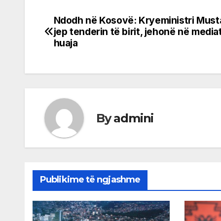
Ndodh në Kosovë: Kryeministri Musta
Post
jep tenderin të birit, jehonë në media
navigation
huaja
By
admini
Publikime të ngjashme