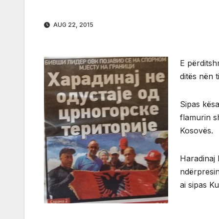
AUG 22, 2015
E përditsh
ditës nën t
Sipas kësa
flamurin s
Kosovës.
Haradinaj 
ndërpresin
ai sipas Ku