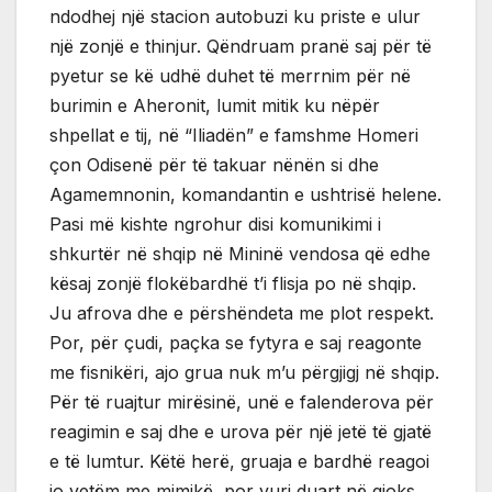
ndodhej një stacion autobuzi ku priste e ulur
një zonjë e thinjur. Qëndruam pranë saj për të
pyetur se kë udhë duhet të merrnim për në
burimin e Aheronit, lumit mitik ku nëpër
shpellat e tij, në “Iliadën” e famshme Homeri
çon Odisenë për të takuar nënën si dhe
Agamemnonin, komandantin e ushtrisë helene.
Pasi më kishte ngrohur disi komunikimi i
shkurtër në shqip në Mininë vendosa që edhe
kësaj zonjë flokëbardhë t’i flisja po në shqip.
Ju afrova dhe e përshëndeta me plot respekt.
Por, për çudi, paçka se fytyra e saj reagonte
me fisnikëri, ajo grua nuk m’u përgjigj në shqip.
Për të ruajtur mirësinë, unë e falenderova për
reagimin e saj dhe e urova për një jetë të gjatë
e të lumtur. Këtë herë, gruaja e bardhë reagoi
jo vetëm me mimikë, por vuri duart në gjoks,