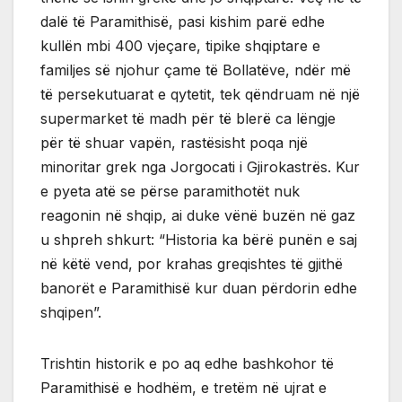
dalë të Paramithisë, pasi kishim parë edhe
kullën mbi 400 vjeçare, tipike shqiptare e
familjes së njohur çame të Bollatëve, ndër më
të persekutuarat e qytetit, tek qëndruam në një
supermarket të madh për të blerë ca lëngje
për të shuar vapën, rastësisht poqa një
minoritar grek nga Jorgocati i Gjirokastrës. Kur
e pyeta atë se përse paramithotët nuk
reagonin në shqip, ai duke vënë buzën në gaz
u shpreh shkurt: “Historia ka bërë punën e saj
në këtë vend, por krahas greqishtes të gjithë
banorët e Paramithisë kur duan përdorin edhe
shqipen”.
Trishtin historik e po aq edhe bashkohor të
Paramithisë e hodhëm, e tretëm në ujrat e