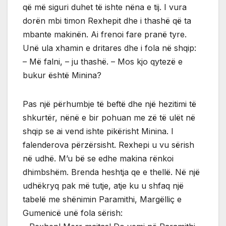
që më siguri duhet të ishte nëna e tij. I vura
dorën mbi timon Rexhepit dhe i thashë që ta
mbante makinën. Ai frenoi fare pranë tyre.
Unë ula xhamin e dritares dhe i fola në shqip:
– Më falni, – ju thashë. – Mos kjo qytezë e
bukur është Minina?
Pas një përhumbje të beftë dhe një hezitimi të
shkurtër, nënë e bir pohuan me zë të ulët në
shqip se ai vend ishte pikërisht Minina. I
falenderova përzërsisht. Rexhepi u vu sërish
në udhë. M’u bë se edhe makina rënkoi
dhimbshëm. Brenda heshtja qe e thellë. Në një
udhëkryq pak më tutje, atje ku u shfaq një
tabelë me shënimin Paramithi, Margëlliç e
Gumenicë unë fola sërish: