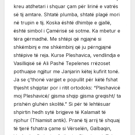
kreu atdhetari i shquar çam për lirinë e vatrës
së tij amtare. Shtatë plumba, shtatë plagë mori
në trupin e tij. Koska është dhimbje e gjallë,
është simbol i Çamërisë së sotme. Ka mbetur e
tëra gërmadhë. Me shtëpi që ngjajnë si
shkëmbinj e me shkëmbinj që ju përngjajnë
shtëpive të reja. Kurse Pleshavica, vendlindja e
Vasilliqisë së Ali Pashë Tepelenes rrëzoset
pothuajse ngjitur me Janjarin këtej kufirit tonë.
Ja se ç’thonë vargjet e popullit për këtë fshat
thjesht shqiptar por i ritit ortodoks: “Pleshavicë
moj Pleshavicë/ gjisma shqip gjisma greqisht/ ta
prishën gluhën skolitë.” Si për të lehtësuar
shpirtin hedh sytë brigjeve të Kalamait të
njohur (Thiamisit antik). Pranë tij arrij të shquaj
të tjerë fshatra çame si Vërselën, Galbaqin,