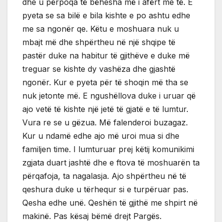
dhe u përpoqa të bëhesha më i afërt me të. E
pyeta se sa bilë e bila kishte e po ashtu edhe
me sa ngonër qe. Këtu e moshuara nuk u
mbajt më dhe shpërtheu në një shqipe të
pastër duke na habitur të gjithëve e duke më
treguar se kishte dy vashëza dhe gjashtë
ngonër. Kur e pyeta për të shoqin më tha se
nuk jetonte më. E ngushëllova duke i uruar që
ajo vetë të kishte një jetë të gjatë e të lumtur.
Vura re se u gëzua. Më falenderoi buzagaz.
Kur u ndamë edhe ajo më uroi mua si dhe
familjen time. I lumturuar prej këtij komunikimi
zgjata duart jashtë dhe e ftova të moshuarën ta
përqafoja, ta nagalasja. Ajo shpërtheu në të
qeshura duke u tërhequr si e turpëruar pas.
Qesha edhe unë. Qeshën të gjithë me shpirt në
makinë. Pas kësaj bëmë drejt Pargës.