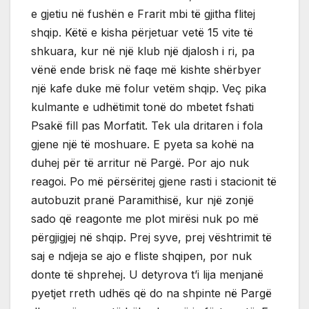
e gjetiu në fushën e Frarit mbi të gjitha flitej
shqip. Këtë e kisha përjetuar vetë 15 vite të
shkuara, kur në një klub një djalosh i ri, pa
vënë ende brisk në faqe më kishte shërbyer
një kafe duke më folur vetëm shqip. Veç pika
kulmante e udhëtimit tonë do mbetet fshati
Psakë fill pas Morfatit. Tek ula dritaren i fola
gjene një të moshuare. E pyeta sa kohë na
duhej për të arritur në Pargë. Por ajo nuk
reagoi. Po më përsëritej gjene rasti i stacionit të
autobuzit pranë Paramithisë, kur një zonjë
sado që reagonte me plot mirësi nuk po më
përgjigjej në shqip. Prej syve, prej vështrimit të
saj e ndjeja se ajo e fliste shqipen, por nuk
donte të shprehej. U detyrova t’i lija menjanë
pyetjet rreth udhës që do na shpinte në Pargë