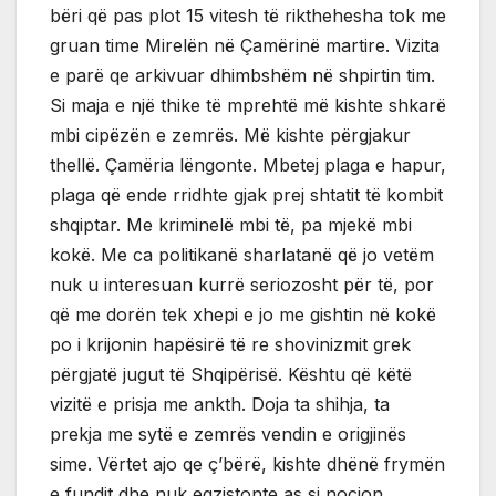
bëri që pas plot 15 vitesh të rikthehesha tok me
gruan time Mirelën në Çamërinë martire. Vizita
e parë qe arkivuar dhimbshëm në shpirtin tim.
Si maja e një thike të mprehtë më kishte shkarë
mbi cipëzën e zemrës. Më kishte përgjakur
thellë. Çamëria lëngonte. Mbetej plaga e hapur,
plaga që ende rridhte gjak prej shtatit të kombit
shqiptar. Me kriminelë mbi të, pa mjekë mbi
kokë. Me ca politikanë sharlatanë që jo vetëm
nuk u interesuan kurrë seriozosht për të, por
që me dorën tek xhepi e jo me gishtin në kokë
po i krijonin hapësirë të re shovinizmit grek
përgjatë jugut të Shqipërisë. Kështu që këtë
vizitë e prisja me ankth. Doja ta shihja, ta
prekja me sytë e zemrës vendin e origjinës
sime. Vërtet ajo qe ç’bërë, kishte dhënë frymën
e fundit dhe nuk egzistonte as si nocion