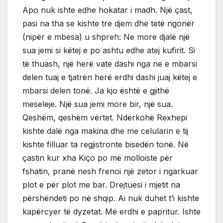
Apo nuk ishte edhe hokatar i madh. Një çast,
pasi na tha se kishte tre djem dhe tetë ngonër
(nipër e mbesa) u shpreh: Ne more djalë një
sua jemi si këtej e po ashtu edhe atej kufirit. Si
të thuash, një herë vate dashi nga ne e mbarsi
delen tuaj e tjatrën herë erdhi dashi juaj këtej e
mbarsi delen tonë. Ja kjo është e gjithë
meseleje. Një sua jemi more bir, një sua.
Qeshëm, qeshëm vërtet. Ndërkohë Rexhepi
kishte dalë nga makina dhe me celularin e tij
kishte filluar ta regjistronte bisedën tonë. Në
çastin kur xha Kiço po më molloiste për
fshatin, pranë nesh frenoi një zetor i ngarkuar
plot e për plot me bar. Drejtuesi i mjetit na
përshëndeti po në shqip. Ai nuk duhet t’i kishte
kapërcyer të dyzetat. Më erdhi e papritur. Ishte