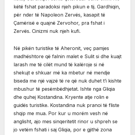
këtë fshat paradoksi njeh pikun e tij. Gardhiqin,
për nder të Napoleon Zervës, kasapit të
Çamërisë e quajnë Zervohor, pra fshat i
Zervës. Cinizmi nuk njeh kufi.
Në pikën turistike të Aheronit, veç pamjes
madhështore që falnin malet e Sulit si dhe kuajt
larash me të cilët mund të kalëroje si në
shekujt e shkuar më ka mbetur në mendje
biseda me një vajzë të re që nuk duhet t’i kishte
mbushur të pesëmbëdhjetat. Ishte nga Gliqia
dhe quhej Kostandina. Kryente atje rolin e
guidës turistike. Kostandina nuk pranoi të fliste
shqip me mua. Por kur u morëm vesh në
anglisht, ajo mes sinqeritetit rinor u shpreh se
jo vetëm fshati i saj Gliqia, por e gjithë zona