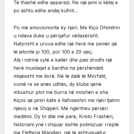
Të thashë edhe qeparazi. Ne një jemi si këtej e
po ashtu edhe andej kufirit…
Po më emociononte ky njeri. Me Kiço Dhimitrin
u ndava duke u përqafur vëllazërisht.
Natyrisht e urova edhe një herë me zemër që
të jetonte jo 100, por 100 e 20 vjeç.
Atij i ndrinë sytë e kaltër dhe pasi drodhi një
herë mustaqet e bardha na përshëndeti
miqësisht me dorë. Në të dalë të Morfatit,
vumë re se anës udhës, dy klube qenë
mbushur plot me burra në moshën e xha
Kiços që pinin kafe e llafoseshin me njëri tjatrin
njësoj si në Shqipëri. Më ngërtheu përsëri
meditimi. Dy tri ditë më parë, Kristo Frashëri,
historiani ynë i shquar kishte polimizuar rreptë
me Elefteria Mandian, një të ashtuquajtur