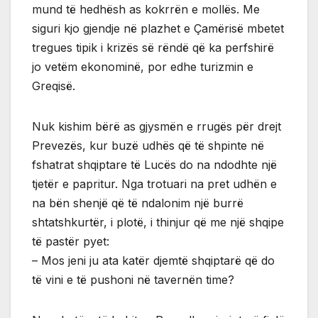
mund të hedhësh as kokrrën e mollës. Me
siguri kjo gjendje në plazhet e Çamërisë mbetet
tregues tipik i krizës së rëndë që ka perfshirë
jo vetëm ekonominë, por edhe turizmin e
Greqisë.
Nuk kishim bërë as gjysmën e rrugës për drejt
Prevezës, kur buzë udhës që të shpinte në
fshatrat shqiptare të Lucës do na ndodhte një
tjetër e papritur. Nga trotuari na pret udhën e
na bën shenjë që të ndalonim një burrë
shtatshkurtër, i plotë, i thinjur që me një shqipe
të pastër pyet:
– Mos jeni ju ata katër djemtë shqiptarë që do
të vini e të pushoni në tavernën time?