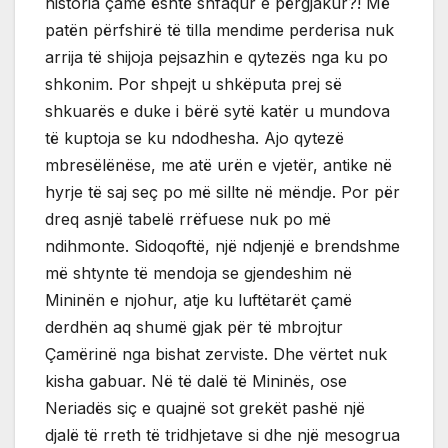
historia çame është shfaqur e përgjakur?! Më
patën përfshirë të tilla mendime perderisa nuk
arrija të shijoja pejsazhin e qytezës nga ku po
shkonim. Por shpejt u shkëputa prej së
shkuarës e duke i bërë sytë katër u mundova
të kuptoja se ku ndodhesha. Ajo qytezë
mbresëlënëse, me atë urën e vjetër, antike në
hyrje të saj seç po më sillte në mëndje. Por për
dreq asnjë tabelë rrëfuese nuk po më
ndihmonte. Sidoqoftë, një ndjenjë e brendshme
më shtynte të mendoja se gjendeshim në
Mininën e njohur, atje ku luftëtarët çamë
derdhën aq shumë gjak për të mbrojtur
Çamërinë nga bishat zerviste. Dhe vërtet nuk
kisha gabuar. Në të dalë të Mininës, ose
Neriadës siç e quajnë sot grekët pashë një
djalë të rreth të tridhjetave si dhe një mesogrua