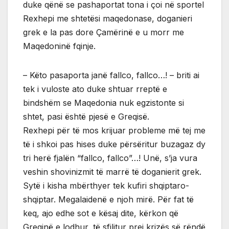
duke qënë se pashaportat tona i çoi në sportel
Rexhepi me shtetësi maqedonase, doganieri
grek e la pas dore Çamërinë e u morr me
Maqedoninë fqinje.
– Këto pasaporta janë fallco, fallco…! – briti ai
tek i vuloste ato duke shtuar rreptë e
bindshëm se Maqedonia nuk egzistonte si
shtet, pasi është pjesë e Greqisë.
Rexhepi për të mos krijuar probleme më tej me
të i shkoi pas hises duke përsëritur buzagaz dy
tri herë fjalën “fallco, fallco”…! Unë, s’ja vura
veshin shovinizmit të marrë të doganierit grek.
Sytë i kisha mbërthyer tek kufiri shqiptaro-
shqiptar. Megalaidenë e njoh mirë. Për fat të
keq, ajo edhe sot e kësaj dite, kërkon që
Greqinë e lodhur, të sfilitur prej krizës së rëndë