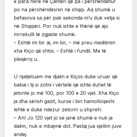
e para herë në Çamëri që pa i përshëndetur
po na përshëndesnin në shqip. Aq shumë u
befasova sa për pak sekonda m’u duk vetja si
në Shqipëri. Por nuk ishte e thënë që ajo
mrrekulli të zgjaste shumë.
– Eshtë im bir ai, im bir, – më preu meditimin
xha Kiço që shtoi. – Eshtë i fundit. Me të
pleqëroj u.
U njatjetuam me djalin e Kiços duke uruar që
babai i tij si zotni i vërtetë që ishte duhet të
jetonte jo më 100, por 100 e 20 vjet. Xha Kiço
ja dha sërish gazit, kurse i biri hamolloqeshi
lehtë e duke ndezur zetorin u shpreh:
– Ah! Jo 120 vjet jo se janë shumë e nuk ja
dalim, nuk e mbajmë dot. Pastaj jua sjellim juve
andej.