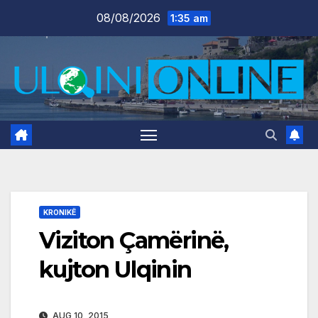
Skip
08/08/2026
1:35 am
to
content
KRONIKË
Viziton Çamërinë,
kujton Ulqinin
AUG 10, 2015