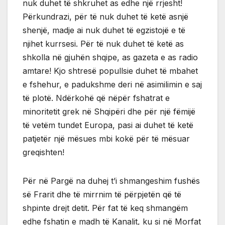
nuk duhet të shkruhet as edhe një rrjesht!
Përkundrazi, për të nuk duhet të ketë asnjë
shenjë, madje ai nuk duhet të egzistojë e të
njihet kurrsesi. Për të nuk duhet të ketë as
shkolla në gjuhën shqipe, as gazeta e as radio
amtare! Kjo shtresë popullsie duhet të mbahet
e fshehur, e padukshme deri në asimilimin e saj
të plotë. Ndërkohë që nëpër fshatrat e
minoritetit grek në Shqipëri dhe për një fëmijë
të vetëm tundet Europa, pasi ai duhet të ketë
patjetër një mësues mbi kokë për të mësuar
greqishten!
Për në Pargë na duhej t’i shmangeshim fushës
së Frarit dhe të mirrnim të përpjetën që të
shpinte drejt detit. Për fat të keq shmangëm
edhe fshatin e madh të Kanalit, ku si në Morfat