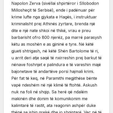
Napolon Zerva (sivëllai shpirtëror i Sllobodon
Millosheçit të Serbisë), ende i padënuar për
krime lufte nga gjykata e Hagës, i instruktuar
kriminalisht prej Athinës zyrtare, brenda një
dite e një nate shkoi në thikë, vrau e preu
barbarisht ofro 800 njerëz, pa marrë parasysh
këtu as moshën e as gjininë e tyre. Në këtë
gjueti shtrigash, në këtë Shën Bartolome të ri,
u arrit deri atje saqë të nxirreshin prej barkut të
nënave foshnjet e palindura e të vareshin majë
bajonetave të andartëve porsi hajmali krimi.
Për fat të keq, në Paramithi megjithëse bënte
vapë ndeshëm në një klimë të ftohtë. Askush
nuk na foli në shqip. Sa herë që ndalëm
makinën dhe donim të komunikonim me
kalimtarë të rastit, ata reagonin ashpër duke
thënë se ishin grekë dhe jo shqiptarë. Veç në të