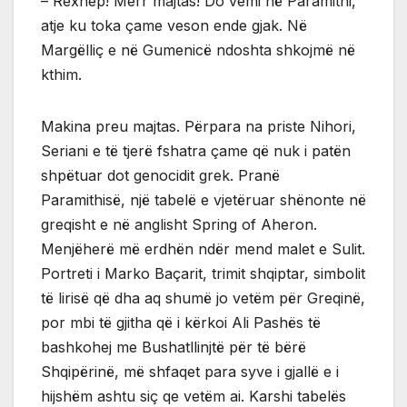
– Rexhep! Merr majtas! Do vemi në Paramithi,
atje ku toka çame veson ende gjak. Në
Margëlliç e në Gumenicë ndoshta shkojmë në
kthim.
Makina preu majtas. Përpara na priste Nihori,
Seriani e të tjerë fshatra çame që nuk i patën
shpëtuar dot genocidit grek. Pranë
Paramithisë, një tabelë e vjetëruar shënonte në
greqisht e në anglisht Spring of Aheron.
Menjëherë më erdhën ndër mend malet e Sulit.
Portreti i Marko Baçarit, trimit shqiptar, simbolit
të lirisë që dha aq shumë jo vetëm për Greqinë,
por mbi të gjitha që i kërkoi Ali Pashës të
bashkohej me Bushatllinjtë për të bërë
Shqipërinë, më shfaqet para syve i gjallë e i
hijshëm ashtu siç qe vetëm ai. Karshi tabelës