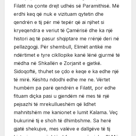
Filatit na çonte drejt udhës së Paramithisë. Më
erdhi keq që nuk e vizituam qytetin dhe
qendrën e tij për më tepër që ai njihet si
kryeqendra e veriut të Çamërisë dhe ka një
histori aq të pasur shqiptare me rrënjë deri në
pellazgogji. Për shembull, Elimët antikë me
ndërtimet e tyre cikllopike kanë lënë gjurmë të
mëdha në Shkallën e Zorjanit e gjetkë.
Sidoqoftë, thuhet se çdo e keqe e ka edhe një
të mirë. Kështu ndodhi edhe me ne. Vërtet
humbëm pa parë qendrën e Filatit, por edhe
fituam diçka pasi u gjendëm në mes të një
pejsazhi të mrekullueshëm që lidhet
mahnitshëm me kanionet e lumit Kalama. Veç
bukurinë tij e shoh të dhimbshme. Sa herë
gjatë shekujve, mes valëve e dallgëve të tij