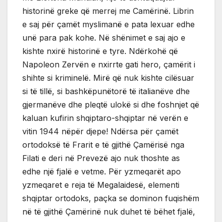
historinë greke që merrej me Camërinë. Librin
e saj për çamët myslimanë e pata lexuar edhe
unë para pak kohe. Në shënimet e saj ajo e
kishte nxirë historinë e tyre. Ndërkohë që
Napoleon Zervën e nxirrte gati hero, çamërit i
shihte si kriminelë. Mirë që nuk kishte cilësuar
si të tillë, si bashkëpunëtorë të italianëve dhe
gjermanëve dhe pleqtë ulokë si dhe foshnjet që
kaluan kufirin shqiptaro-shqiptar në verën e
vitin 1944 nëpër djepe! Ndërsa për çamët
ortodoksë të Frarit e të gjithë Çamërisë nga
Filati e deri në Prevezë ajo nuk thoshte as
edhe një fjalë e vetme. Për yzmeqarët apo
yzmeqaret e reja të Megalaidesë, elementi
shqiptar ortodoks, paçka se dominon fuqishëm
në të gjithë Çamërinë nuk duhet të bëhet fjalë,