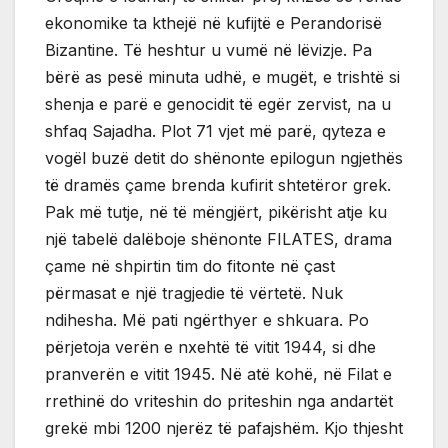
ekonomike ta kthejë në kufijtë e Perandorisë
Bizantine. Të heshtur u vumë në lëvizje. Pa
bërë as pesë minuta udhë, e mugët, e trishtë si
shenja e parë e genocidit të egër zervist, na u
shfaq Sajadha. Plot 71 vjet më parë, qyteza e
vogël buzë detit do shënonte epilogun ngjethës
të dramës çame brenda kufirit shtetëror grek.
Pak më tutje, në të mëngjërt, pikërisht atje ku
një tabelë dalëboje shënonte FILATES, drama
çame në shpirtin tim do fitonte në çast
përmasat e një tragjedie të vërtetë. Nuk
ndihesha. Më pati ngërthyer e shkuara. Po
përjetoja verën e nxehtë të vitit 1944, si dhe
pranverën e vitit 1945. Në atë kohë, në Filat e
rrethinë do vriteshin do priteshin nga andartët
grekë mbi 1200 njerëz të pafajshëm. Kjo thjesht