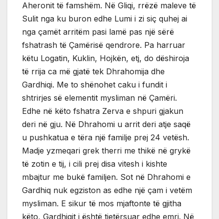
Aheronit të famshëm. Në Gliqi, rrëzë maleve të
Sulit nga ku buron edhe Lumi i zi siç quhej ai
nga çamët arritëm pasi lamë pas një sërë
fshatrash të Çamërisë qendrore. Pa harruar
këtu Logatin, Kuklin, Hojkën, etj, do dëshiroja
të rrija ca më gjatë tek Dhrahomija dhe
Gardhiqi. Me to shënohet caku i fundit i
shtrirjes së elementit mysliman në Çamëri.
Edhe në këto fshatra Zerva e shpuri gjakun
deri në gju. Në Dhrahomi u arrit deri atje saqë
u pushkatua e tëra një familje prej 24 vetësh.
Madje yzmeqari grek therri me thikë në grykë
të zotin e tij, i cili prej disa vitesh i kishte
mbajtur me bukë familjen. Sot në Dhrahomi e
Gardhiq nuk egziston as edhe një çam i vetëm
mysliman. E sikur të mos mjaftonte të gjitha
këto, Gardhiqit i është tjetërsuar edhe emri. Në