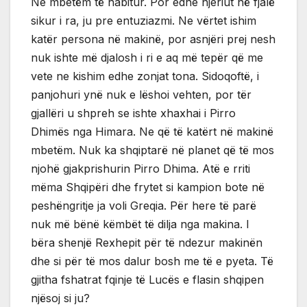
Ne mbetëm të habitur. Por edhe njeriut në fjalë
sikur i ra, ju pre entuziazmi. Ne vërtet ishim
katër persona në makinë, por asnjëri prej nesh
nuk ishte më djalosh i ri e aq më tepër që me
vete ne kishim edhe zonjat tona. Sidoqoftë, i
panjohuri ynë nuk e lëshoi vehten, por tër
gjallëri u shpreh se ishte xhaxhai i Pirro
Dhimës nga Himara. Ne që të katërt në makinë
mbetëm. Nuk ka shqiptarë në planet që të mos
njohë gjakprishurin Pirro Dhima. Atë e rriti
mëma Shqipëri dhe frytet si kampion bote në
peshëngritje ja voli Greqia. Për here të parë
nuk më bënë këmbët të dilja nga makina. I
bëra shenjë Rexhepit për të ndezur makinën
dhe si për të mos dalur bosh me të e pyeta. Të
gjitha fshatrat fqinje të Lucës e flasin shqipen
njësoj si ju?