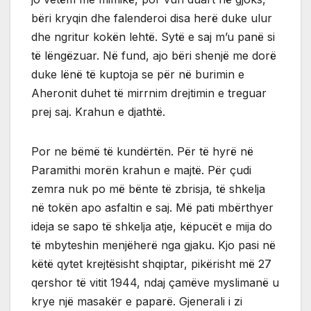
bëri kryqin dhe falenderoi disa herë duke ulur
dhe ngritur kokën lehtë. Sytë e saj m’u panë si
të lëngëzuar. Në fund, ajo bëri shenjë me dorë
duke lënë të kuptoja se për në burimin e
Aheronit duhet të mirrnim drejtimin e treguar
prej saj. Krahun e djathtë.
Por ne bëmë të kundërtën. Për të hyrë në
Paramithi morën krahun e majtë. Për çudi
zemra nuk po më bënte të zbrisja, të shkelja
në tokën apo asfaltin e saj. Më pati mbërthyer
ideja se sapo të shkelja atje, këpucët e mija do
të mbyteshin menjëherë nga gjaku. Kjo pasi në
këtë qytet krejtësisht shqiptar, pikërisht më 27
qershor të vitit 1944, ndaj çamëve myslimanë u
krye një masakër e paparë. Gjenerali i zi