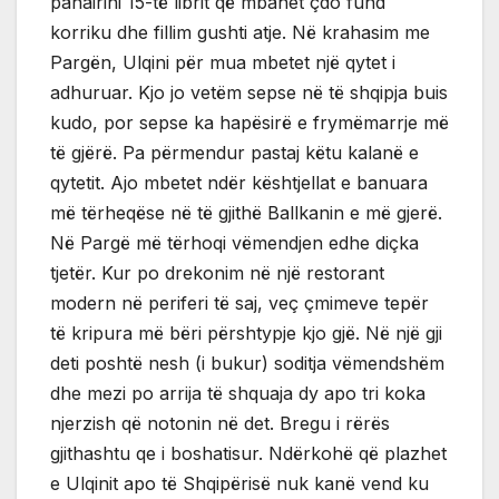
panairini 15-të librit që mbahet çdo fund
korriku dhe fillim gushti atje. Në krahasim me
Pargën, Ulqini për mua mbetet një qytet i
adhuruar. Kjo jo vetëm sepse në të shqipja buis
kudo, por sepse ka hapësirë e frymëmarrje më
të gjërë. Pa përmendur pastaj këtu kalanë e
qytetit. Ajo mbetet ndër kështjellat e banuara
më tërheqëse në të gjithë Ballkanin e më gjerë.
Në Pargë më tërhoqi vëmendjen edhe diçka
tjetër. Kur po drekonim në një restorant
modern në periferi të saj, veç çmimeve tepër
të kripura më bëri përshtypje kjo gjë. Në një gji
deti poshtë nesh (i bukur) soditja vëmendshëm
dhe mezi po arrija të shquaja dy apo tri koka
njerzish që notonin në det. Bregu i rërës
gjithashtu qe i boshatisur. Ndërkohë që plazhet
e Ulqinit apo të Shqipërisë nuk kanë vend ku