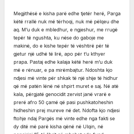
Megjithësë e kisha parë edhe tjetër herë, Parga
këtë rrallë nuk më tërhoqi, nuk më pëlqeu dhe
aq. M’u duk e mbledhur, e ngjeshur, me rrugë
tepër të ngushta, ku nëse do gaboje me
makinë, do e kishe tepër të vështirë për të
gjetur një udhë të lirë, apo për t’u kthyer
prapa. Pastaj edhe kalaja këtë herë m’u duk
më e rënuar, e pa mirëmbajtur. Ndoshta kjo
ndjesi më vinte për shkak të një shije të hidhur
që më patën lënë në shpirt muret e saj. Në atë
kala, përgjatë genocidit zervist janë vrarë e
prerë afro 50 çamë që pasi pushkatoheshin
hidheshin prej mureve në det. Ndofta kjo ndjesi
ftohje ndaj Pargës më vinte edhe nga fakti se
dy ditë më parë kisha qënë në Ulqin, në