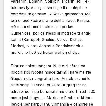
Varfanjin, Dolanin, Sollopin, Picarin, etj. Tek
tuk mes tyre arrij të shquaj edhe shtëpitë e
hershme të çamëve. Si Koska gërmadha. Më
tej në faqe kodre pranë detit shfaqet Kastria,
një fshat shumë i bukur që i përket
Gumenicës, por që njësoj si motrat e tij andej
kufirit (Konispoli, Shalësi, Vërva, Dishati,
Markati, Ninati, Janjari e Pandalemoni) e
mollois (e flet) aq bukur gjuhën shqipe.
Filati na shkau tangent. Nuk e di përse na
ndodhi kjo! Ndofta ngaqë takimi i parë me një
filaqot, nuk na ngrohu fare. Ai nuk pranoi të
fliste shqip. I rëndë, duke folur greqisht na
adresoi për nga benzinata më e afërt rreth 500
metra jashtë qytetit. Makina e Rexhepit kishte
nevojë për karburant. Shmangia e qendrës së