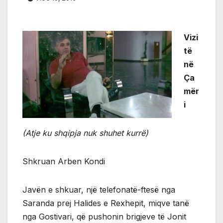
Vizi
të
në
Ça
mër
i
(Atje ku shqipja nuk shuhet kurrë)
Shkruan Arben Kondi
Javën e shkuar, një telefonatë-ftesë nga
Saranda prej Halides e Rexhepit, miqve tanë
nga Gostivari, që pushonin brigjeve të Jonit