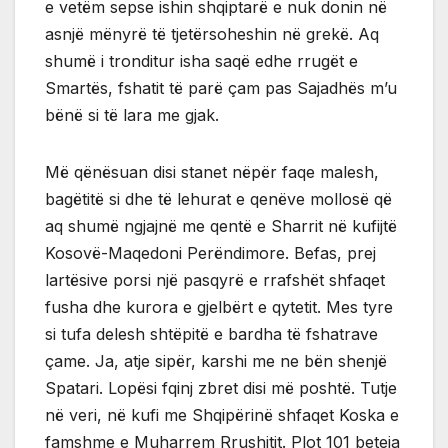
e vetëm sepse ishin shqiptarë e nuk donin në
asnjë mënyrë të tjetërsoheshin në grekë. Aq
shumë i tronditur isha saqë edhe rrugët e
Smartës, fshatit të parë çam pas Sajadhës m’u
bënë si të lara me gjak.
Më qënësuan disi stanet nëpër faqe malesh,
bagëtitë si dhe të lehurat e qenëve mollosë që
aq shumë ngjajnë me qentë e Sharrit në kufijtë
Kosovë-Maqedoni Perëndimore. Befas, prej
lartësive porsi një pasqyrë e rrafshët shfaqet
fusha dhe kurora e gjelbërt e qytetit. Mes tyre
si tufa delesh shtëpitë e bardha të fshatrave
çame. Ja, atje sipër, karshi me ne bën shenjë
Spatari. Lopësi fqinj zbret disi më poshtë. Tutje
në veri, në kufi me Shqipërinë shfaqet Koska e
famshme e Muharrem Rrushitit. Plot 101 beteja