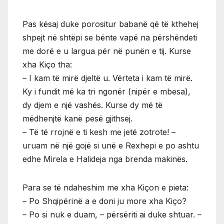
Pas kësaj duke porositur babanë që të kthehej
shpejt në shtëpi se bënte vapë na përshëndeti
me dorë e u largua për në punën e tij. Kurse
xha Kiço tha:
– I kam të mirë djeltë u. Vërteta i kam të mirë.
Ky i fundit më ka tri ngonër (nipër e mbesa),
dy djem e një vashës. Kurse dy më të
mëdhenjtë kanë pesë gjithsej.
– Të të rrojnë e ti kesh me jetë zotrote! –
uruam në një gojë si unë e Rexhepi e po ashtu
edhe Mirela e Halideja nga brenda makinës.
Para se të ndaheshim me xha Kiçon e pieta:
– Po Shqipërinë a e doni ju more xha Kiço?
– Po si nuk e duam, – përsëriti ai duke shtuar. –