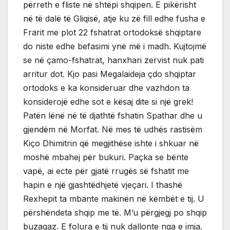
përreth e fliste në shtëpi shqipen. E pikërisht
në të dalë të Gliqisë, atje ku zë fill edhe fusha e
Frarit me plot 22 fshatrat ortodoksë shqiptare
do niste edhe befasimi ynë më i madh. Kujtojmë
se në çamo-fshatrat, hanxhari zervist nuk pati
arritur dot. Kjo pasi Megalaideja çdo shqiptar
ortodoks e ka konsideruar dhe vazhdon ta
konsiderojë edhe sot e kësaj dite si një grek!
Patën lënë në të djathtë fshatin Spathar dhe u
gjendëm në Morfat. Në mes të udhës rastisëm
Kiço Dhimitrin që megjithëse ishte i shkuar në
moshë mbahej për bukuri. Paçka se bënte
vapë, ai ecte për gjatë rrugës së fshatit me
hapin e një gjashtëdhjetë vjeçari. I thashë
Rexhepit ta mbante makinën në këmbët e tij. U
përshëndeta shqip me të. M’u përgjegj po shqip
buzagaz. E folura e tij nuk dallonte nga e imja.