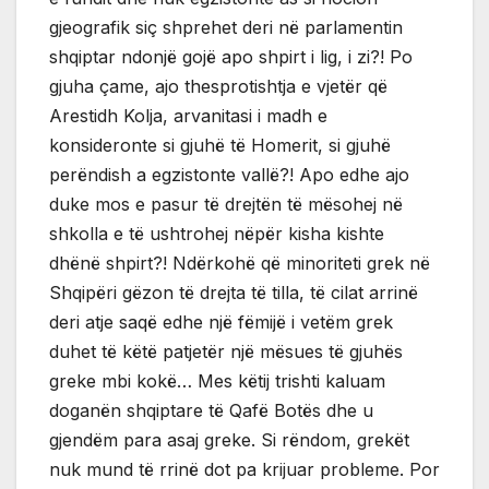
gjeografik siç shprehet deri në parlamentin
shqiptar ndonjë gojë apo shpirt i lig, i zi?! Po
gjuha çame, ajo thesprotishtja e vjetër që
Arestidh Kolja, arvanitasi i madh e
konsideronte si gjuhë të Homerit, si gjuhë
perëndish a egzistonte vallë?! Apo edhe ajo
duke mos e pasur të drejtën të mësohej në
shkolla e të ushtrohej nëpër kisha kishte
dhënë shpirt?! Ndërkohë që minoriteti grek në
Shqipëri gëzon të drejta të tilla, të cilat arrinë
deri atje saqë edhe një fëmijë i vetëm grek
duhet të këtë patjetër një mësues të gjuhës
greke mbi kokë… Mes këtij trishti kaluam
doganën shqiptare të Qafë Botës dhe u
gjendëm para asaj greke. Si rëndom, grekët
nuk mund të rrinë dot pa krijuar probleme. Por