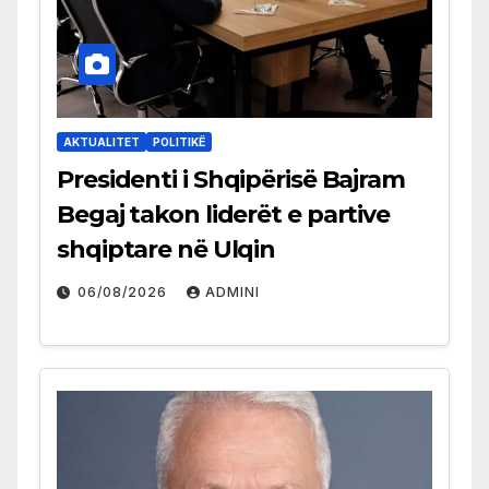
AKTUALITET
POLITIKË
Presidenti i Shqipërisë Bajram
Begaj takon liderët e partive
shqiptare në Ulqin
06/08/2026
ADMINI