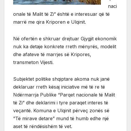
naci
onale të Malit të Zi” është e interesuar që të
marrë me qira Kriporen e Ulqinit.
Në ofertën e shkruar drejtuar Gjygjit ekonomik
nuk ka detaje konkrete rreth mënyrës, modelit
dhe afateve të marrjes së Kripores,
transmeton Vijesti.
Subjektet politike shqiptare akoma nuk janë
deklaruar rreth kësaj iniciative më të re të
Ndërmarrja Publike “Parqet nacionale të Malit
të Zi” dhe deklarimi i tyre paraqet interes të
veçantë. Komuna e Ulqinit përveç zonës së
”Të mirave detare” mund të humb edhe një
aset të rëndësishëm të vet.