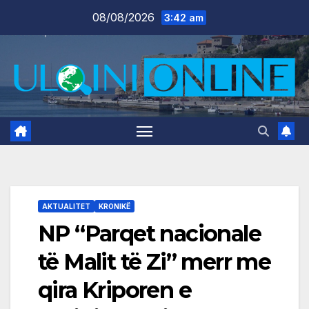
Skip
08/08/2026
3:42 am
to
content
AKTUALITET
KRONIKË
NP “Parqet nacionale
të Malit të Zi” merr me
qira Kriporen e