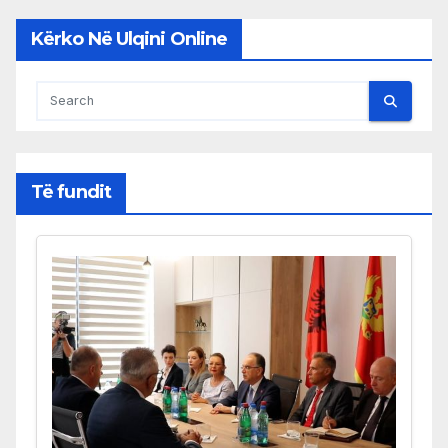
Kërko Në Ulqini Online
Të fundit