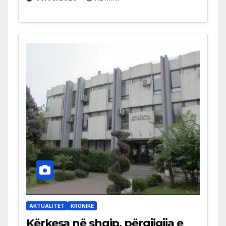
AKTUALITET
KRONIKË
Kërkesa në shqip, përgjigjja e