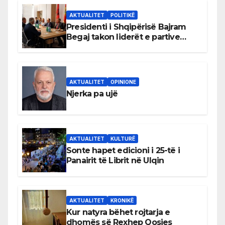
AKTUALITET
POLITIKË
Presidenti i Shqipërisë Bajram
Begaj takon liderët e partive
shqiptare në Ulqin
AKTUALITET
OPINIONE
Njerka pa ujë
AKTUALITET
KULTURË
Sonte hapet edicioni i 25-të i
Panairit të Librit në Ulqin
AKTUALITET
KRONIKË
Kur natyra bëhet rojtarja e
dhomës së Rexhep Qosjes