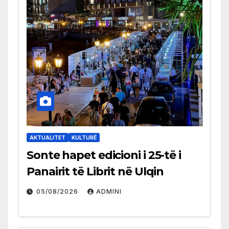
AKTUALITET
KULTURË
Sonte hapet edicioni i 25-të i
Panairit të Librit në Ulqin
05/08/2026
ADMINI