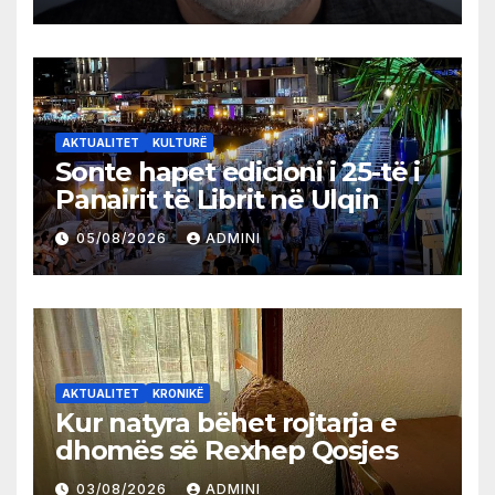
AKTUALITET
KULTURË
Sonte hapet edicioni i 25-të i
Panairit të Librit në Ulqin
05/08/2026
ADMINI
AKTUALITET
KRONIKË
Kur natyra bëhet rojtarja e
dhomës së Rexhep Qosjes
03/08/2026
ADMINI