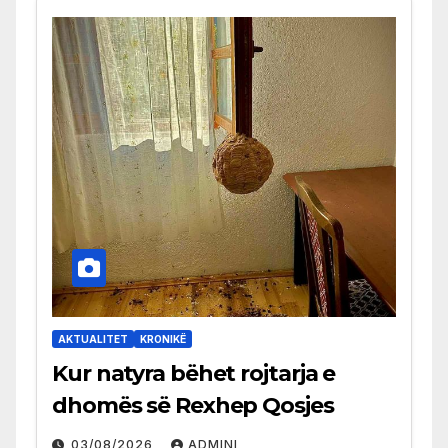
AKTUALITET
KRONIKË
Kur natyra bëhet rojtarja e
dhomës së Rexhep Qosjes
03/08/2026
ADMINI