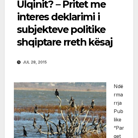
Ulqinit? – Pritet me
interes deklarimi i
subjekteve politike
shqiptare rreth kësaj
JUL 28, 2015
Ndë
rma
rrja
Pub
like
“Par
qet