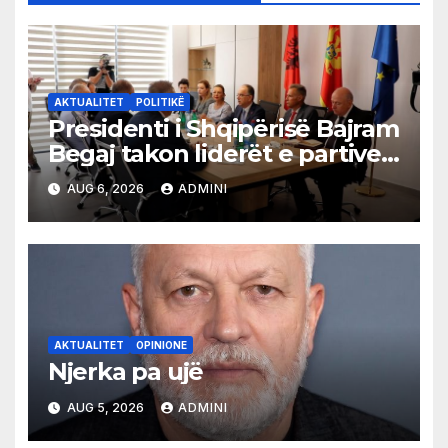
AKTUALITET
POLITIKË
Presidenti i Shqipërisë Bajram
Begaj takon liderët e partive
shqiptare në Ulqin
AUG 6, 2026
ADMINI
AKTUALITET
OPINIONE
Njerka pa ujë
AUG 5, 2026
ADMINI