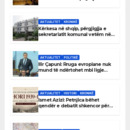
AKTUALITET
KRONIKË
Kërkesa në shqip, përgjigjja e
sekretariatit komunal vetëm në
gjuhën malazeze
AKTUALITET
POLITIKË
Ilir Çapuni: Rruga evropiane nuk
mund të ndërtohet mbi ligje
antikushtetuese
AKTUALITET
HISTORI
KRONIKË
Ismet Azizi: Petnjica bëhet
qendër e debatit shkencor për
Bihorin gjatë viteve 1939–1948