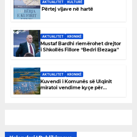
AKTUALITET
KULTURË
Përtej vijave në hartë
AKTUALITET
KRONIKË
Mustaf Bardhi riemërohet drejtor
i Shkollës Fillore “Bedri Elezaga”
AKTUALITET
KRONIKË
Kuvendi i Komunës së Ulqinit
miratoi vendime kyçe për
mbrojtjen e natyrës dhe
menaxhimin e qëndrueshëm të
burimeve më të çmuara