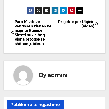
Para 10 viteve
Projekte për Ulqinin
Post
vendosen kishën në
(video)
maje të Rumisë:
navigation
Shteti nuk e heq,
Kisha ortodokse
shënon jubileun
By
admini
Publikime të ngjashme