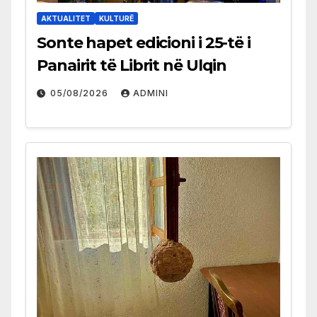
AKTUALITET
KULTURË
Sonte hapet edicioni i 25-të i
Panairit të Librit në Ulqin
05/08/2026
ADMINI