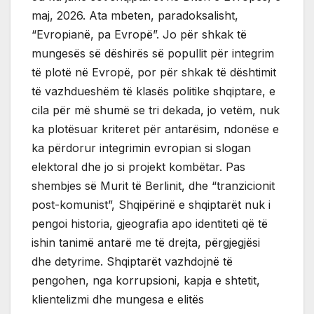
maj, 2026. Ata mbeten, paradoksalisht,
“Evropianë, pa Evropë”. Jo për shkak të
mungesës së dëshirës së popullit për integrim
të plotë në Evropë, por për shkak të dështimit
të vazhdueshëm të klasës politike shqiptare, e
cila për më shumë se tri dekada, jo vetëm, nuk
ka plotësuar kriteret për antarësim, ndonëse e
ka përdorur integrimin evropian si slogan
elektoral dhe jo si projekt kombëtar. Pas
shembjes së Murit të Berlinit, dhe “tranzicionit
post-komunist”, Shqipërinë e shqiptarët nuk i
pengoi historia, gjeografia apo identiteti që të
ishin tanimë antarë me të drejta, përgjegjësi
dhe detyrime. Shqiptarët vazhdojnë të
pengohen, nga korrupsioni, kapja e shtetit,
klientelizmi dhe mungesa e elitës