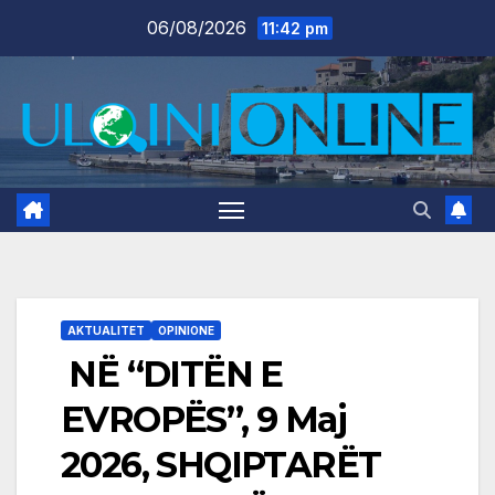
Skip
06/08/2026
11:42 pm
to
content
AKTUALITET
OPINIONE
NË “DITËN E
EVROPËS”, 9 Maj
2026, SHQIPTARËT