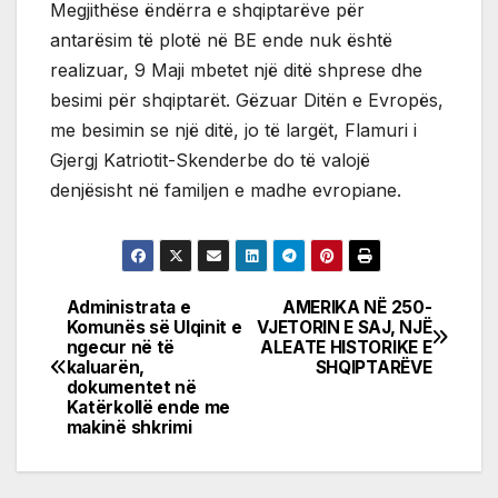
Megjithëse ëndërra e shqiptarëve për
antarësim të plotë në BE ende nuk është
realizuar, 9 Maji mbetet një ditë shprese dhe
besimi për shqiptarët. Gëzuar Ditën e Evropës,
me besimin se një ditë, jo të largët, Flamuri i
Gjergj Katriotit-Skenderbe do të valojë
denjësisht në familjen e madhe evropiane.
Administrata e
AMERIKA NË 250-
Post
Komunës së Ulqinit e
VJETORIN E SAJ, NJË
ngecur në të
ALEATE HISTORIKE E
navigation
kaluarën,
SHQIPTARËVE
dokumentet në
Katërkollë ende me
makinë shkrimi