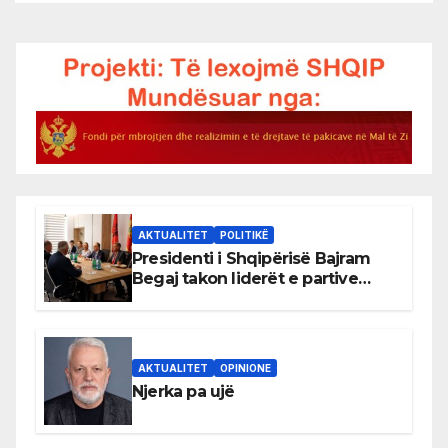
AKTUALITET
POLITIKË
Presidenti i Shqipërisë Bajram
Begaj takon liderët e partive
shqiptare në Ulqin
AKTUALITET
OPINIONE
Njerka pa ujë