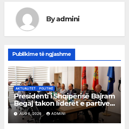
By
admini
Publikime të ngjashme
AKTUALITET
POLITIKË
Presidenti i Shqipërisë Bajram
Begaj takon liderët e partive
shqiptare në Ulqin
AUG 6, 2026
ADMINI