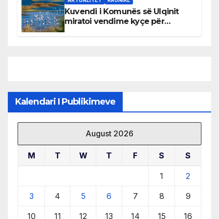
Kuvendi i Komunës së Ulqinit
miratoi vendime kyçe për
mbrojtjen e natyrës dhe
menaxhimin e qëndrueshëm të
burimeve më të çmuara
Kalendari I Publikimeve
August 2026
M
T
W
T
F
S
S
1
2
3
4
5
6
7
8
9
10
11
12
13
14
15
16