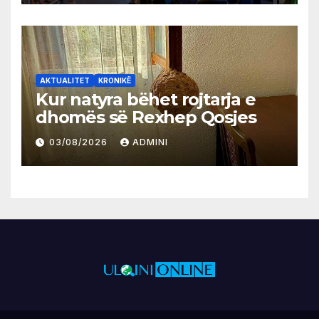
AKTUALITET
KRONIKË
Kur natyra bëhet rojtarja e
dhomës së Rexhep Qosjes
03/08/2026
ADMINI