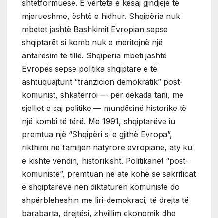
shtetformuese. E vërteta e kësaj gjndjeje të
mjerueshme, është e hidhur. Shqipëria nuk
mbetet jashtë Bashkimit Evropian sepse
shqiptarët si komb nuk e meritojnë një
antarësim të tillë. Shqipëria mbeti jashtë
Evropës sepse politika shqiptare e të
ashtuquajturit “tranzicion demokratik” post-
komunist, shkatërroi — për dekada tani, me
sjelljet e saj politike — mundësinë historike të
një kombi të tërë. Me 1991, shqiptarëve iu
premtua një “Shqipëri si e gjithë Evropa”,
rikthimi në familjen natyrore evropiane, aty ku
e kishte vendin, historikisht. Politikanët “post-
komunistë”, premtuan në atë kohë se sakrificat
e shqiptarëve nën diktaturën komuniste do
shpërbleheshin me liri-demokraci, të drejta të
barabarta, drejtësi, zhvillim ekonomik dhe