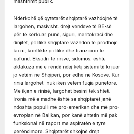
mashtrimit publik.
Ndërkohë që qytetarët shqiptarë vazhdojnë të
largohen, masivisht, drejt vendeve të BE-së
për të kërkuar punë, siguri, meritokraci dhe
dinjitet, politika shqiptare vazhdon të prodhojë
krizë, konflikte politike dhe tranzicion të
pafund. Eksodi i të rinjve, sidomos, është
aktakuza më e rëndë ndaj këtij sistemi të krijuar
jo vetëm në Shqipëri, por edhe në Kosovë. Kur
rinia largohet, nuk ikën vetëm fuqia punëtore.
Me ikjen e rinisë, largohet besimi tek shteti.
Ironia më e madhe është se shqiptarët janë
ndoshta populli më pro-amerikan dhe më pro-
evropian në Ballkan, por kanë shtetin më pak
funksional në raport me aspiratën e tyre
perëndimore. Shqiptarët shkojnë drejt