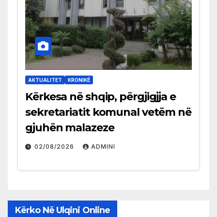
AKTUALITET
KRONIKË
Kërkesa në shqip, përgjigjja e
sekretariatit komunal vetëm në
gjuhën malazeze
02/08/2026
ADMINI
Kërko Në Ulqini Online