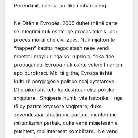
Perëndimit, ndërsa politika i mban peng.
Në Ditën e Evropës, 2006 duhet thënë qartë
se integrimi nuk është një proces teknik, por
proces moral dhe civilizues. Nuk mjafton të
“happen” kapituj negociatash nëse vendi
mbetet i mbyllur nga korrupsioni, frika dhe
propaganda. Evropa nuk është vetëm financim
apo burokraci. Mbi të gjitha, Evropa është
kulturë përgjegjësie politike ndaj qytetarëve.
Dhe pikërisht këtu ka dështuar elita politike
shqiptare. Shqipëria humbi vite historike – nga
të dy partitë kryesore shqiptare, duke
zëvendësuar shtetin me partinë, meritën me
militantizmin partiak, duke venë mbijetesën e
pushtetit, mbi interesat kombëtare. Në vend