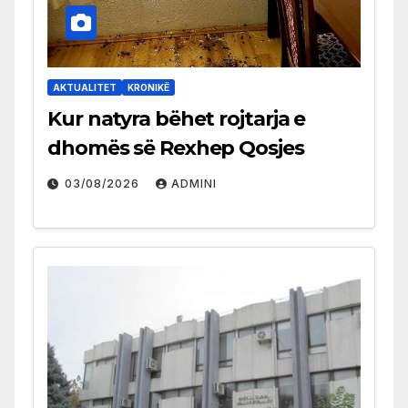
AKTUALITET
KRONIKË
Kur natyra bëhet rojtarja e
dhomës së Rexhep Qosjes
03/08/2026
ADMINI