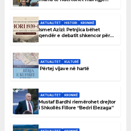
antikushtetuese
AKTUALITET
HISTORI
KRONIKË
Ismet Azizi: Petnjica bëhet
qendër e debatit shkencor për
Bihorin gjatë viteve 1939–1948
AKTUALITET
KULTURË
Përtej vijave në hartë
AKTUALITET
KRONIKË
Mustaf Bardhi riemërohet drejtor
i Shkollës Fillore “Bedri Elezaga”
AKTUALITET
KRONIKË