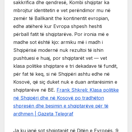
sakkrifica dhe qendresë, Kombi shqiptar ka
mbrojtur identitetin e vet perëndimor mu në
zemër të Ballkanit the kontinentit evropian,
edhe atëherë kur Evropa shpesh heshti
përball fatit të shqiptarëve. Por ironia më e
madhe sot është kjo: armiku më i madh i
Shqipërisë modernë nuk rezultoi të ishin
pushtuesi e huaj, por shqiptarët vet — vet
klasa politike shqiptare e tri dekadave të fundit,
për fat të keq, si në Shqipëri ashtu edhe në
Kosovë, që siç duket nuk e duan antarësimin e
shqiptarëve në BE.
Frank Shkreli: Klasa politike
në Shqipëri dhe në Kosovë po tradhëton
shpresën dhe besimin e shqiptarëve për të
ardhmen | Gazeta Telegraf
Ja ku janë sot shqiptarët në Ditën e Evropës, 9