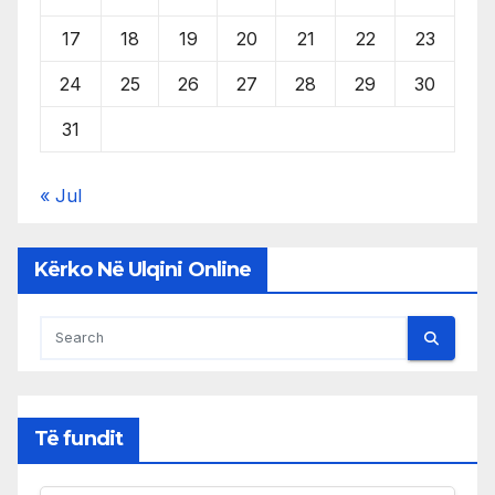
17
18
19
20
21
22
23
24
25
26
27
28
29
30
31
« Jul
Kërko Në Ulqini Online
Të fundit