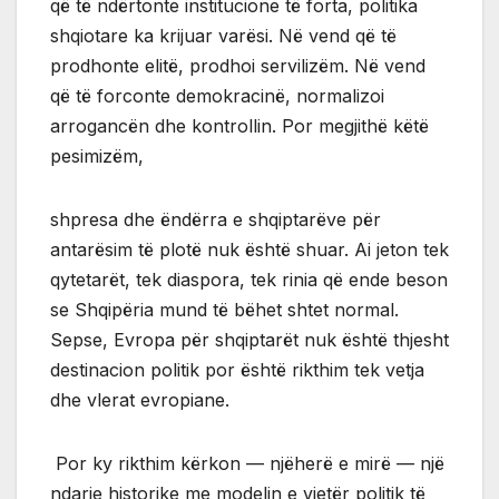
që të ndërtonte institucione të forta, politika
shqiotare ka krijuar varësi. Në vend që të
prodhonte elitë, prodhoi servilizëm. Në vend
që të forconte demokracinë, normalizoi
arrogancën dhe kontrollin. Por megjithë këtë
pesimizëm,
shpresa dhe ëndërra e shqiptarëve për
antarësim të plotë nuk është shuar. Ai jeton tek
qytetarët, tek diaspora, tek rinia që ende beson
se Shqipëria mund të bëhet shtet normal.
Sepse, Evropa për shqiptarët nuk është thjesht
destinacion politik por është rikthim tek vetja
dhe vlerat evropiane.
Por ky rikthim kërkon — njëherë e mirë — një
ndarje historike me modelin e vjetër politik të