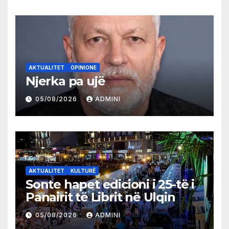
AKTUALITET
OPINIONE
Njerka pa ujë
05/08/2026
ADMINI
AKTUALITET
KULTURË
Sonte hapet edicioni i 25-të i
Panairit të Librit në Ulqin
05/08/2026
ADMINI