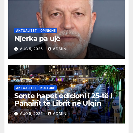
AKTUALITET
OPINIONE
Njerka pa ujë
AUG 5, 2026
ADMINI
AKTUALITET
KULTURË
Sonte hapet edicioni i 25-të i
Panairit të Librit në Ulqin
AUG 5, 2026
ADMINI