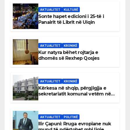
AKTUALITET
KULTURË
Sonte hapet edicioni i 25-të i
Panairit të Librit në Ulqin
AKTUALITET
KRONIKË
Kur natyra bëhet rojtarja e
dhomës së Rexhep Qosjes
AKTUALITET
KRONIKË
Kërkesa në shqip, përgjigjja e
sekretariatit komunal vetëm në
gjuhën malazeze
AKTUALITET
POLITIKË
Ilir Çapuni: Rruga evropiane nuk
mund të ndërtohet mbi ligje