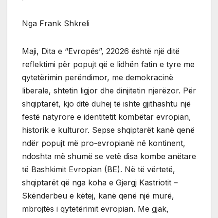
Nga Frank Shkreli
Maji, Dita e “Evropës”, 22026 është një ditë
reflektimi për popujt që e lidhën fatin e tyre me
qytetërimin perëndimor, me demokracinë
liberale, shtetin ligjor dhe dinjitetin njerëzor. Për
shqiptarët, kjo ditë duhej të ishte gjithashtu një
festë natyrore e identitetit kombëtar evropian,
historik e kulturor. Sepse shqiptarët kanë qenë
ndër popujt më pro-evropianë në kontinent,
ndoshta më shumë se vetë disa kombe anëtare
të Bashkimit Evropian (BE). Në të vërtetë,
shqiptarët që nga koha e Gjergj Kastriotit –
Skënderbeu e këtej, kanë qenë një murë,
mbrojtës i qytetërimit evropian. Me gjak,