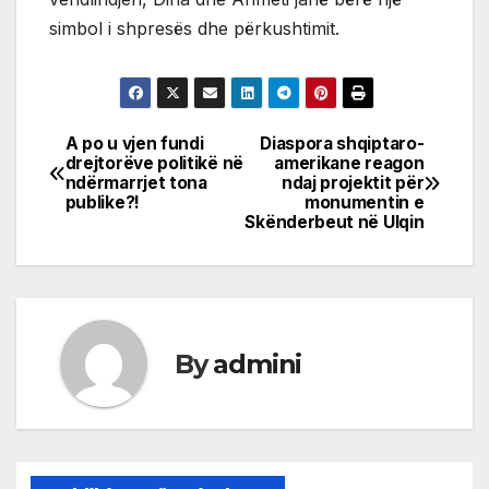
simbol i shpresës dhe përkushtimit.
A po u vjen fundi
Diaspora shqiptaro-
Post
drejtorëve politikë në
amerikane reagon
ndërmarrjet tona
ndaj projektit për
navigation
publike?!
monumentin e
Skënderbeut në Ulqin
By
admini