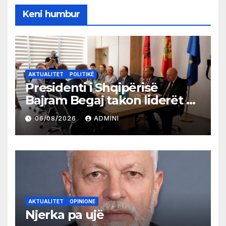
Keni humbur
AKTUALITET
POLITIKË
Presidenti i Shqipërisë
Bajram Begaj takon liderët e
partive shqiptare në Ulqin
06/08/2026
ADMINI
AKTUALITET
OPINIONE
Njerka pa ujë