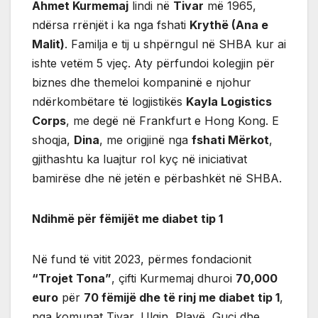
Ahmet Kurmemaj
lindi në
Tivar
më 1965,
ndërsa rrënjët i ka nga fshati
Krythë (Ana e
Malit)
. Familja e tij u shpërngul në SHBA kur ai
ishte vetëm 5 vjeç. Aty përfundoi kolegjin për
biznes dhe themeloi kompaninë e njohur
ndërkombëtare të logjistikës
Kayla Logistics
Corps
, me degë në Frankfurt e Hong Kong. E
shoqja,
Dina
, me origjinë nga
fshati Mërkot
,
gjithashtu ka luajtur rol kyç në iniciativat
bamirëse dhe në jetën e përbashkët në SHBA.
Ndihmë për fëmijët me diabet tip 1
Në fund të vitit 2023, përmes fondacionit
“Trojet Tona”
, çifti Kurmemaj dhuroi
70,000
euro
për
70 fëmijë dhe të rinj me diabet tip 1
,
nga komunat Tivar, Ulqin, Plavë, Guci dhe