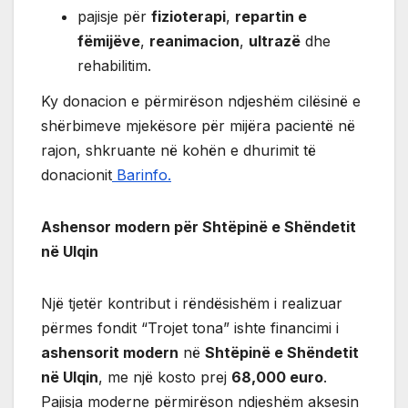
pajisje për
fizioterapi
,
repartin e
fëmijëve
,
reanimacion
,
ultrazë
dhe
rehabilitim.
Ky donacion e përmirëson ndjeshëm cilësinë e
shërbimeve mjekësore për mijëra pacientë në
rajon, shkruante në kohën e dhurimit të
donacionit
Barinfo.
Ashensor modern për Shtëpinë e Shëndetit
në Ulqin
Një tjetër kontribut i rëndësishëm i realizuar
përmes fondit “Trojet tona” ishte financimi i
ashensorit modern
në
Shtëpinë e Shëndetit
në Ulqin
, me një kosto prej
68,000 euro
.
Pajisja moderne përmirëson ndjeshëm aksesin