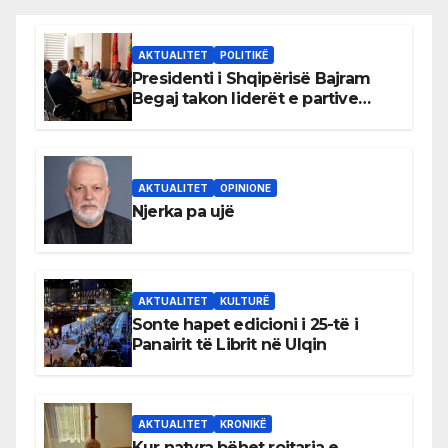
AKTUALITET
POLITIKË
Presidenti i Shqipërisë Bajram
Begaj takon liderët e partive
shqiptare në Ulqin
AKTUALITET
OPINIONE
Njerka pa ujë
AKTUALITET
KULTURË
Sonte hapet edicioni i 25-të i
Panairit të Librit në Ulqin
AKTUALITET
KRONIKË
Kur natyra bëhet rojtarja e