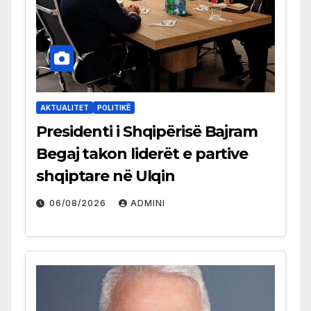
AKTUALITET
POLITIKË
Presidenti i Shqipërisë Bajram
Begaj takon liderët e partive
shqiptare në Ulqin
06/08/2026
ADMINI