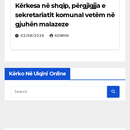
Kërkesa në shqip, përgjigjja e
sekretariatit komunal vetëm në
gjuhën malazeze
02/08/2026
ADMINI
Kërko Në Ulqini Online