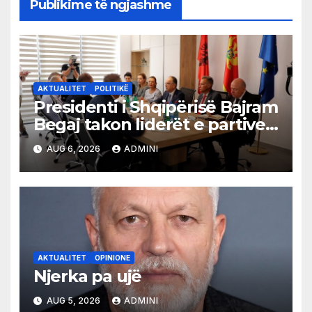
Publikime të ngjashme
AKTUALITET
POLITIKË
Presidenti i Shqipërisë Bajram
Begaj takon liderët e partive
shqiptare në Ulqin
AUG 6, 2026
ADMINI
AKTUALITET
OPINIONE
Njerka pa ujë
AUG 5, 2026
ADMINI