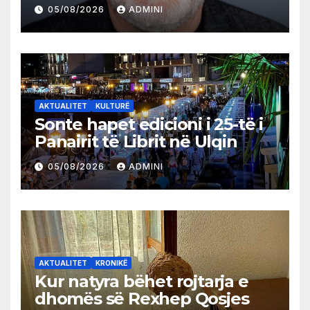
05/08/2026
ADMINI
AKTUALITET
KULTURË
Sonte hapet edicioni i 25-të i
Panairit të Librit në Ulqin
05/08/2026
ADMINI
AKTUALITET
KRONIKË
Kur natyra bëhet rojtarja e
dhomës së Rexhep Qosjes