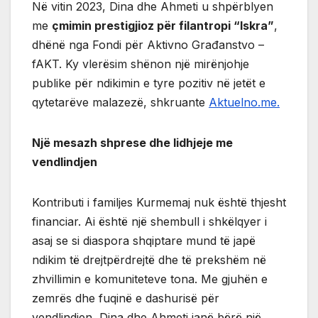
Në vitin 2023, Dina dhe Ahmeti u shpërblyen
me
çmimin prestigjioz për filantropi “Iskra”
,
dhënë nga Fondi për Aktivno Građanstvo –
fAKT. Ky vlerësim shënon një mirënjohje
publike për ndikimin e tyre pozitiv në jetët e
qytetarëve malazezë, shkruante
Aktuelno.me.
Një mesazh shprese dhe lidhjeje me
vendlindjen
Kontributi i familjes Kurmemaj nuk është thjesht
financiar. Ai është një shembull i shkëlqyer i
asaj se si diaspora shqiptare mund të japë
ndikim të drejtpërdrejtë dhe të prekshëm në
zhvillimin e komuniteteve tona. Me gjuhën e
zemrës dhe fuqinë e dashurisë për
vendlindjen, Dina dhe Ahmeti janë bërë një