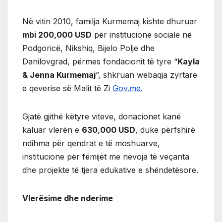
Në vitin 2010, familja Kurmemaj kishte dhuruar
mbi 200,000 USD
për institucione sociale në
Podgoricë, Nikshiq, Bijelo Polje dhe
Danilovgrad, përmes fondacionit të tyre “
Kayla
& Jenna Kurmemaj
”, shkruan webaqja zyrtare
e qeverise së Malit të Zi
Gov.me.
Gjatë gjithë këtyre viteve, donacionet kanë
kaluar vlerën e
630,000 USD
, duke përfshirë
ndihma për qendrat e të moshuarve,
institucione për fëmijët me nevoja të veçanta
dhe projekte të tjera edukative e shëndetësore.
Vlerësime dhe nderime