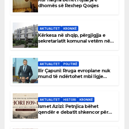
dhomës së Rexhep Qosjes
AKTUALITET
KRONIKË
Kërkesa në shqip, përgjigjja e
sekretariatit komunal vetëm në
gjuhën malazeze
AKTUALITET
POLITIKË
Ilir Çapuni: Rruga evropiane nuk
mund të ndërtohet mbi ligje
antikushtetuese
AKTUALITET
HISTORI
KRONIKË
Ismet Azizi: Petnjica bëhet
qendër e debatit shkencor për
Bihorin gjatë viteve 1939–1948