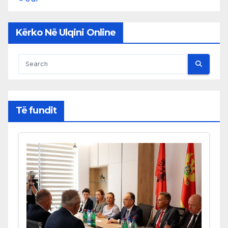
Kërko Në Ulqini Online
Të fundit