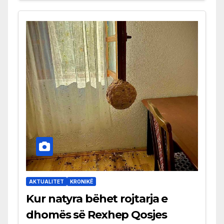
AKTUALITET
KRONIKË
Kur natyra bëhet rojtarja e
dhomës së Rexhep Qosjes