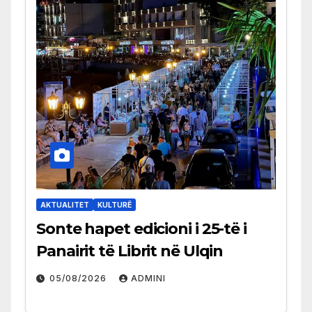
AKTUALITET
KULTURË
Sonte hapet edicioni i 25-të i
Panairit të Librit në Ulqin
05/08/2026
ADMINI