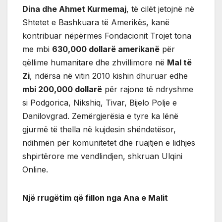
Dina dhe Ahmet Kurmemaj
, të cilët jetojnë në
Shtetet e Bashkuara të Amerikës, kanë
kontribuar nëpërmes Fondacionit Trojet tona
me mbi
630,000 dollarë amerikanë
për
qëllime humanitare dhe zhvillimore në
Mal të
Zi
, ndërsa në vitin 2010 kishin dhuruar edhe
mbi 200,000 dollarë
për rajone të ndryshme
si Podgorica, Nikshiq, Tivar, Bijelo Polje e
Danilovgrad. Zemërgjerësia e tyre ka lënë
gjurmë të thella në kujdesin shëndetësor,
ndihmën për komunitetet dhe ruajtjen e lidhjes
shpirtërore me vendlindjen, shkruan Ulqini
Online.
Një rrugëtim që fillon nga Ana e Malit