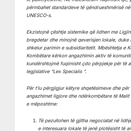
përmbahet standardeve të qëndrueshmërisë në
UNESCO-s.
Ekzistojnë çështje sistemike që lidhen me Ligji
bregdetar dhe minojnë qeverisjen lokale, duke m
shkelur parimin e subsidiaritetit. Mbështetja e 
Kombëtare kërkon angazhimin aktiv të komunitet
kundërshtojmë fuqimisht çdo përpjekje për të an
legjislative “Lex Specialis “.
Për t’iu përgjigjur këtyre shqetësimeve dhe për 
angazhimet ligjore dhe ndërkombëtare të Malit 
e mëposhtme:
Të pezullohen të gjitha negociatat në lidh
e interesuara lokale të jenë plotësisht 