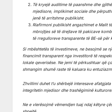
Të kryejë auditime të paanshme dhe gjithëpë
mjedisore, implikimet sociale dhe përputh
jenë të arritshme publikisht.
Riafirmoni publikisht angazhimet e Malit 
mbrojtjes së të drejtave të pakicave komb
të rregulloreve transparente të BE-së për 
Si mbështetës të investimeve, ne besojmë se n
financimit transparent nga investitorë të res
lokale qeverisëse. Ne jemi të përkushtuar që çd
shmangim shumë raste të kaluara ku entuziazmi 
Zhvillimi duhet t’u shërbejë interesave afatgjata
integritetin mjedisor dhe trashëgiminë kulturore
Ne e vlerësojmë vëmendjen tuaj ndaj këtyre çësht
shpejtë.