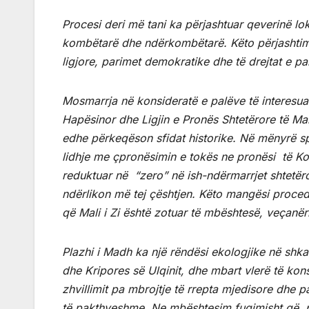
Procesi deri më tani ka përjashtuar qeverinë lo
kombëtarë dhe ndërkombëtarë. Këto përjashtim
ligjore, parimet demokratike dhe të drejtat e pa
Mosmarrja në konsideratë e palëve të interesuar
Hapësinor dhe Ligjin e Pronës Shtetërore të Malit
edhe përkeqëson sfidat historike. Në mënyrë spe
lidhje me çpronësimin e tokës ne pronësi të Ko
reduktuar në “zero” në ish-ndërmarrjet shtetëro
ndërlikon më tej çështjen. Këto mangësi proced
që Mali i Zi është zotuar të mbështesë, veçanëri
Plazhi i Madh ka një rëndësi ekologjike në shk
dhe Kripores së Ulqinit, dhe mbart vlerë të ko
zhvillimit pa mbrojtje të rrepta mjedisore dhe
të pakthyeshme. Ne mbështesim fuqimisht që, për 