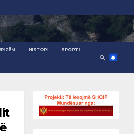
URIZËM
HISTORI
SPORTI
it
të