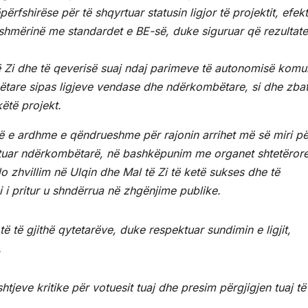
rfshirëse për të shqyrtuar statusin ligjor të projektit, efekt
shmërinë me standardet e BE-së, duke siguruar që rezultate
të Zi dhe të qeverisë suaj ndaj parimeve të autonomisë komu
ëtare sipas ligjeve vendase dhe ndërkombëtare, si dhe zbat
këtë projekt.
jë e ardhme e qëndrueshme për rajonin arrihet më së miri p
pektuar ndërkombëtarë, në bashkëpunim me organet shtetëror
o zhvillim në Ulqin dhe Mal të Zi të ketë sukses dhe të
i pritur u shndërrua në zhgënjime publike.
 të të gjithë qytetarëve, duke respektuar sundimin e ligjit,
.
jeve kritike për votuesit tuaj dhe presim përgjigjen tuaj të