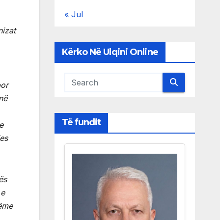
« Jul
izat
Kërko Në Ulqini Online
por
 në
Të fundit
e
jes
ës
 e
dëme