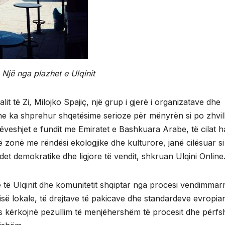
: Një nga plazhet e Ulqinit
lit të Zi, Milojko Spajiç, një grup i gjerë i organizatave dhe
e ka shprehur shqetësime serioze për mënyrën si po zhvil
rëveshjet e fundit me Emiratet e Bashkuara Arabe, të cilat h
 zonë me rëndësi ekologjike dhe kulturore, janë cilësuar si
t demokratike dhe ligjore të vendit, shkruan Ulqini Online
e të Ulqinit dhe komunitetit shqiptar nga procesi vendimmar
së lokale, të drejtave të pakicave dhe standardeve evropia
ës kërkojnë pezullim të menjëhershëm të procesit dhe përfsh