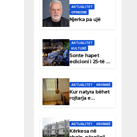
AKTUALITET
OPINIONE
Njerka pa ujë
AKTUALITET
KULTURË
Sonte hapet
edicioni i 25-të i
Panairit të Librit
në Ulqin
AKTUALITET
KRONIKË
Kur natyra bëhet
rojtarja e
dhomës së
Rexhep Qosjes
AKTUALITET
KRONIKË
Kërkesa në