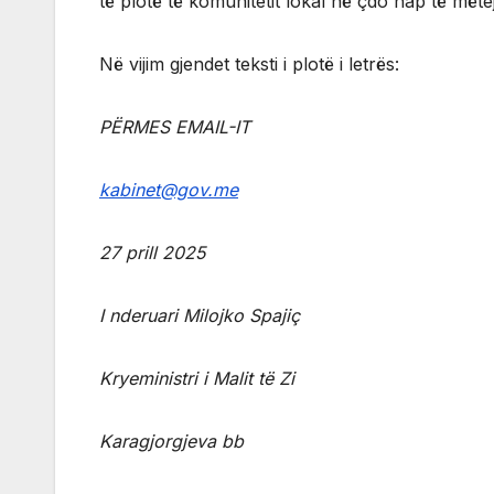
të plotë të komunitetit lokal në çdo hap të mët
Në vijim gjendet teksti i plotë i letrës:
PËRMES EMAIL-IT
kabinet@gov.me
27 prill 2025
I nderuari Milojko Spajiç
Kryeministri i Malit të Zi
Karagjorgjeva bb