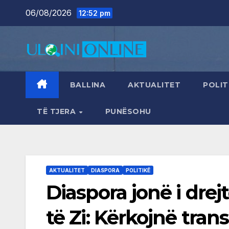
Skip
06/08/2026
12:52 pm
to
content
BALLINA
AKTUALITET
POLIT
TË TJERA
PUNËSOHU
AKTUALITET
DIASPORA
POLITIKË
Diaspora jonë i drej
të Zi: Kërkojnë tra