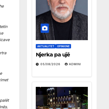
he
etin
ke
kicave
AKTUALITET
OPINIONE
rtra
Njerka pa ujë
05/08/2026
ADMINI
he
rimet
palët
ënës.