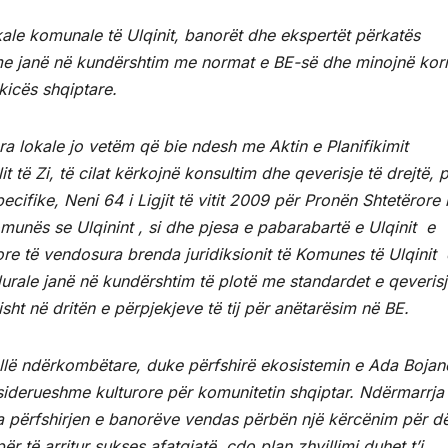
kale komunale të Ulqinit, banorët dhe ekspertët përkatës
e janë në kundërshtim me normat e BE-së dhe minojnë korn
kicës shqiptare.
a lokale jo vetëm që bie ndesh me Aktin e Planifikimit
 të Zi, të cilat kërkojnë konsultim dhe qeverisje të drejtë, 
cifike, Neni 64 i Ligjit të vitit 2009 për Pronën Shtetërore
munës se Ulqinint , si dhe pjesa e pabarabartë e Ulqinit e
re të vendosura brenda juridiksionit të Komunes të Ulqinit 
urale janë në kundërshtim të plotë me standardet e qeveris
sht në dritën e përpjekjeve të tij për anëtarësim në BE.
allë ndërkombëtare, duke përfshirë ekosistemin e Ada Bojan
nsiderueshme kulturore për komunitetin shqiptar. Ndërmarrja
 pa përfshirjen e banorëve vendas përbën një kërcënim për 
të arritur sukses afatgjatë, çdo plan zhvillimi duhet t’i