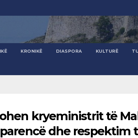
IKË
KRONIKË
DIASPORA
KULTURË
T
tohen kryeministrit të Mal
nsparencë dhe respektim 