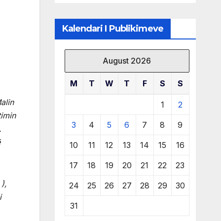
klubit
Kalendari I Publikimeve
August 2026
M
T
W
T
F
S
S
alin
1
2
timin
3
4
5
6
7
8
9
.
ë
10
11
12
13
14
15
16
17
18
19
20
21
22
23
),
24
25
26
27
28
29
30
i
31