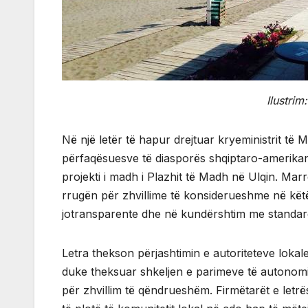
Ilustrim
Në një letër të hapur drejtuar kryeministrit të Ma
përfaqësuesve të diasporës shqiptaro-amerikan
projekti i madh i Plazhit të Madh në Ulqin. Mar
rrugën për zhvillime të konsiderueshme në këtë
jotransparente dhe në kundërshtim me standarde
Letra thekson përjashtimin e autoriteteve lokal
duke theksuar shkeljen e parimeve të autonomi
për zhvillim të qëndrueshëm. Firmëtarët e letr