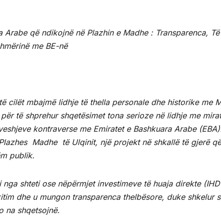
ra Arabe që ndikojnë në Plazhin e Madhe : Transparenca, Të
eshmërinë me BE-në
ë cilët mbajmë lidhje të thella personale dhe historike me M
 për të shprehur shqetësimet tona serioze në lidhje me mira
rrëveshjeve kontraverse me Emiratet e Bashkuara Arabe (EBA)
Plazhes Madhe të Ulqinit, një projekt në shkallë të gjerë q
m publik.
 nga shteti ose nëpërmjet investimeve të huaja direkte (IHD 
nxitim dhe u mungon transparenca thelbësore, duke shkelur s
o na shqetsojnë.