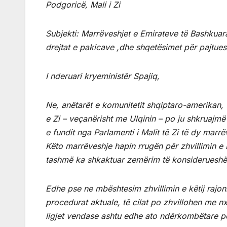
Podgoricë, Mali i Zi
Subjekti: Marrëveshjet e Emirateve të Bashkua
drejtat e pakicave ,dhe shqetësimet për pajtu
I nderuari kryeministër Spajiq,
Ne, anëtarët e komunitetit shqiptaro-amerikan, t
e Zi – veçanërisht me Ulqinin – po ju shkruajmë
e fundit nga Parlamenti i Malit të Zi të dy ma
Këto marrëveshje hapin rrugën për zhvillimin e 
tashmë ka shkaktuar zemërim të konsiderueshë
Edhe pse ne mbështesim zhvillimin e këtij rajoni
procedurat aktuale, të cilat po zhvillohen me 
ligjet vendase ashtu edhe ato ndërkombëtare p