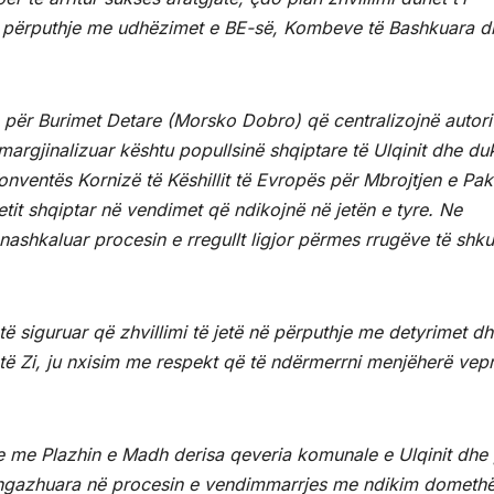
 përputhje me udhëzimet e BE-së, Kombeve të Bashkuara d
n për Burimet Detare (Morsko Dobro) që centralizojnë autorit
argjinalizuar kështu popullsinë shqiptare të Ulqinit dhe du
Konventës Kornizë të Këshillit të Evropës për Mbrojtjen e Pa
it shqiptar në vendimet që ndikojnë në jetën e tyre. Ne
ashkaluar procesin e rregullt ligjor përmes rrugëve të shku
të siguruar që zhvillimi të jetë në përputhje me detyrimet d
të Zi, ju nxisim me respekt që të ndërmerrni menjëherë vep
je me Plazhin e Madh derisa qeveria komunale e Ulqinit dhe 
të angazhuara në procesin e vendimmarrjes me ndikim dometh