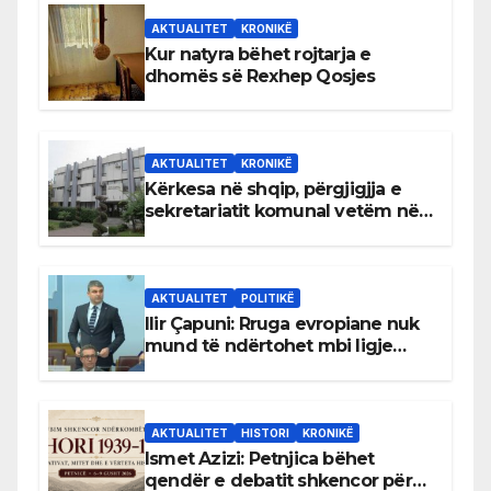
AKTUALITET
KRONIKË
Kur natyra bëhet rojtarja e
dhomës së Rexhep Qosjes
AKTUALITET
KRONIKË
Kërkesa në shqip, përgjigjja e
sekretariatit komunal vetëm në
gjuhën malazeze
AKTUALITET
POLITIKË
Ilir Çapuni: Rruga evropiane nuk
mund të ndërtohet mbi ligje
antikushtetuese
AKTUALITET
HISTORI
KRONIKË
Ismet Azizi: Petnjica bëhet
qendër e debatit shkencor për