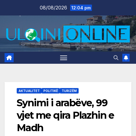
Skip
08/08/2026
12:04 pm
to
content
AKTUALITET
POLITIKË
TURIZËM
Synimi i arabëve, 99
vjet me qira Plazhin e
Madh