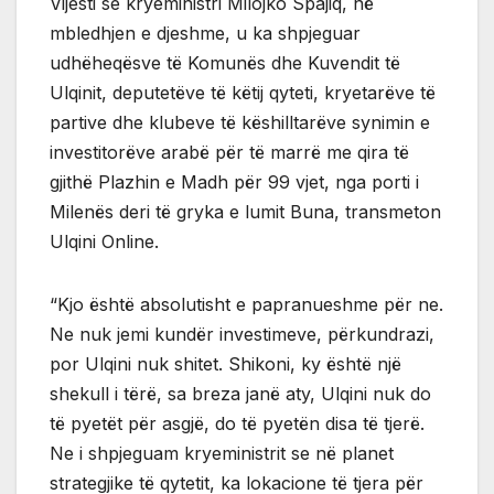
Vijesti se kryeministri Milojko Spajiq, në
mbledhjen e djeshme, u ka shpjeguar
udhëheqësve të Komunës dhe Kuvendit të
Ulqinit, deputetëve të këtij qyteti, kryetarëve të
partive dhe klubeve të këshilltarëve synimin e
investitorëve arabë për të marrë me qira të
gjithë Plazhin e Madh për 99 vjet, nga porti i
Milenës deri të gryka e lumit Buna, transmeton
Ulqini Online.
“Kjo është absolutisht e papranueshme për ne.
Ne nuk jemi kundër investimeve, përkundrazi,
por Ulqini nuk shitet. Shikoni, ky është një
shekull i tërë, sa breza janë aty, Ulqini nuk do
të pyetët për asgjë, do të pyetën disa të tjerë.
Ne i shpjeguam kryeministrit se në planet
strategjike të qytetit, ka lokacione të tjera për