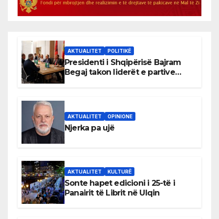
AKTUALITET
POLITIKË
Presidenti i Shqipërisë Bajram
Begaj takon liderët e partive
shqiptare në Ulqin
AKTUALITET
OPINIONE
Njerka pa ujë
AKTUALITET
KULTURË
Sonte hapet edicioni i 25-të i
Panairit të Librit në Ulqin