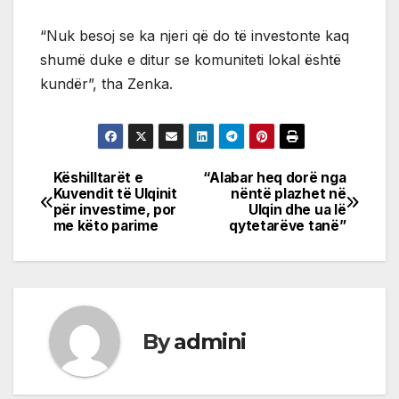
“Nuk besoj se ka njeri që do të investonte kaq
shumë duke e ditur se komuniteti lokal është
kundër”, tha Zenka.
Këshilltarët e
“Alabar heq dorë nga
Post
Kuvendit të Ulqinit
nëntë plazhet në
për investime, por
Ulqin dhe ua lë
navigation
me këto parime
qytetarëve tanë”
By
admini