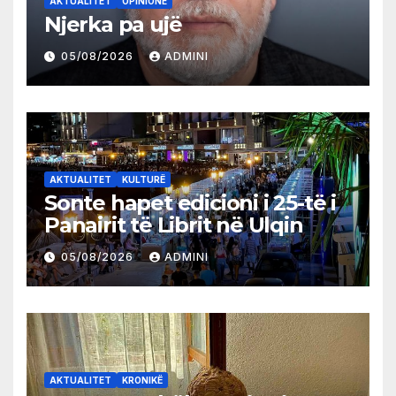
AKTUALITET
OPINIONE
Njerka pa ujë
05/08/2026
ADMINI
AKTUALITET
KULTURË
Sonte hapet edicioni i 25-të i
Panairit të Librit në Ulqin
05/08/2026
ADMINI
AKTUALITET
KRONIKË