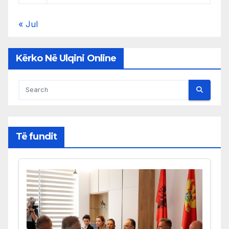
« Jul
Kërko Në Ulqini Online
Të fundit