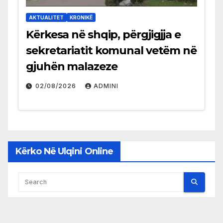
AKTUALITET
KRONIKË
Kërkesa në shqip, përgjigjja e
sekretariatit komunal vetëm në
gjuhën malazeze
02/08/2026
ADMINI
Kërko Në Ulqini Online