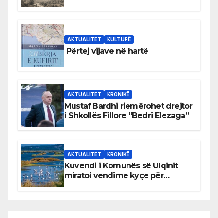
Bihorin gjatë viteve 1939–1948
AKTUALITET
KULTURË
Përtej vijave në hartë
AKTUALITET
KRONIKË
Mustaf Bardhi riemërohet drejtor
i Shkollës Fillore “Bedri Elezaga”
AKTUALITET
KRONIKË
Kuvendi i Komunës së Ulqinit
miratoi vendime kyçe për
mbrojtjen e natyrës dhe
menaxhimin e qëndrueshëm të
burimeve më të çmuara