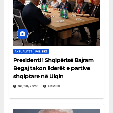
AKTUALITET
POLITIKË
Presidenti i Shqipërisë Bajram
Begaj takon liderët e partive
shqiptare në Ulqin
06/08/2026
ADMINI