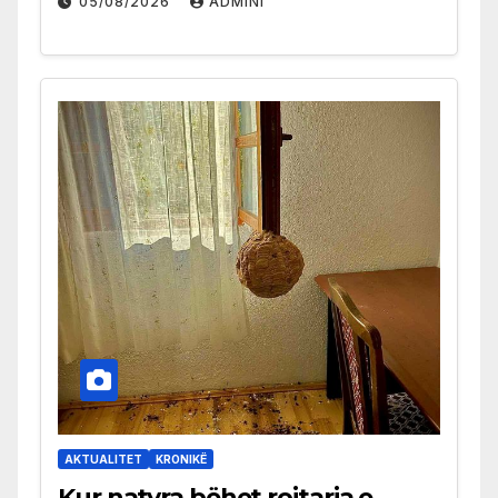
05/08/2026
ADMINI
AKTUALITET
KRONIKË
Kur natyra bëhet rojtarja e