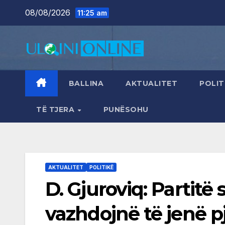
Skip
08/08/2026
11:25 am
to
content
BALLINA
AKTUALITET
POLIT
TË TJERA
PUNËSOHU
AKTUALITET
POLITIKË
D. Gjuroviq: Partitë 
vazhdojnë të jenë p