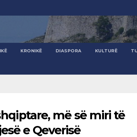
IKË
KRONIKË
DIASPORA
KULTURË
T
shqiptare, më së miri të
jesë e Qeverisë