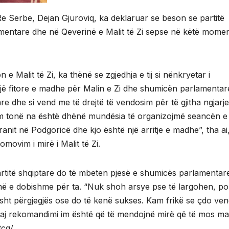
e Serbe, Dejan Gjuroviq, ka deklaruar se beson se partitë
mentare dhe në Qeverinë e Malit të Zi sepse në këtë mome
e Malit të Zi, ka thënë se zgjedhja e tij si nënkryetar i
ë fitore e madhe për Malin e Zi dhe shumicën parlamentare
re dhe si vend me të drejtë të vendosim për të gjitha ngjarje
m tonë na është dhënë mundësia të organizojmë seancën e
anit në Podgoricë dhe kjo është një arritje e madhe”, tha ai
movim i mirë i Malit të Zi.
artitë shqiptare do të mbeten pjesë e shumicës parlamentar
ht më e dobishme për ta. “Nuk shoh arsye pse të largohen, po
ikisht përgjegjës ose do të kenë sukses. Kam frikë se çdo ven
andaj rekomandimi im është që të mendojnë mirë që të mos ma
tcg/