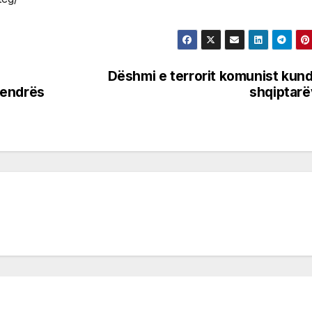
Dëshmi e terrorit komunist kun
Qendrës
shqiptar