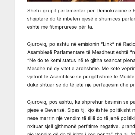
Shefi i grupit parlamentar për Demokracinë e R
shqiptare do të mbeten pjesë e shumicës parla
është më fitimprurëse për ta.
Gjuroviq, po ashtu në emisionin “Link” në Radion 
Asamblesë Parlamentare të Mesdheut është “nj
“Ne do të kemi status në të gjitha seancat plena
Mesdhe në dy vitet e ardhshme. Me këtë vepri
vjetorit të Asamblesë së përgjithshme të Mediter
duke shtuar se do të jetë një përfaqësim dhe pro
Gjuroviq, pos ashtu, ka shprehur besimin se p
pjesë e Qeverisë. Sipas tij, kjo është politikis
nëse marrin një vendim të tillë do të jenë polit
nxituar sjell gjithmonë përfitime negative, pr
një vendim që do të ishte i keq për ta”, tha ai. /r