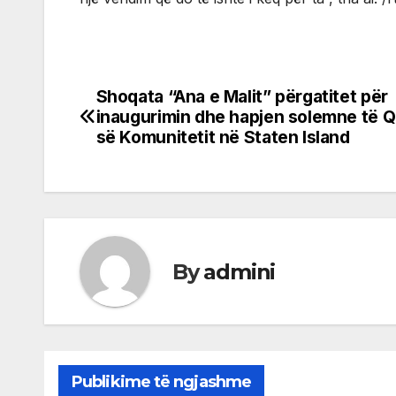
Shoqata “Ana e Malit” përgatitet për
Post
inaugurimin dhe hapjen solemne të 
navigation
së Komunitetit në Staten Island
By
admini
Publikime të ngjashme