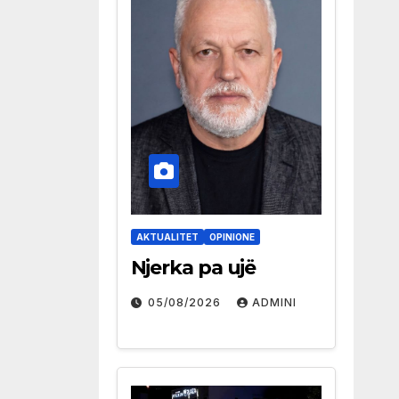
AKTUALITET
OPINIONE
Njerka pa ujë
05/08/2026
ADMINI