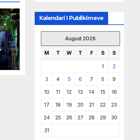
të burimeve më
të çmuara
Kalendari I Publikimeve
August 2026
M
T
W
T
F
S
S
 në
1
2
3
4
5
6
7
8
9
10
11
12
13
14
15
16
17
18
19
20
21
22
23
24
25
26
27
28
29
30
31