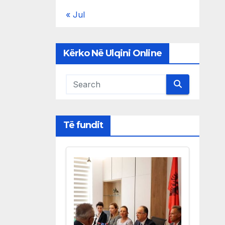
« Jul
Kërko Në Ulqini Online
Të fundit