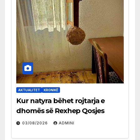
AKTUALITET
KRONIKË
Kur natyra bëhet rojtarja e
dhomës së Rexhep Qosjes
03/08/2026
ADMINI