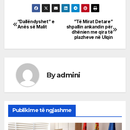
“Dallëndyshet” e
”Të Mirat Detare”
Post
Anës së Malit
shpallin ankandin për
dhënien me qira të
navigation
plazheve në Ulqin
By
admini
Publikime të ngjashme