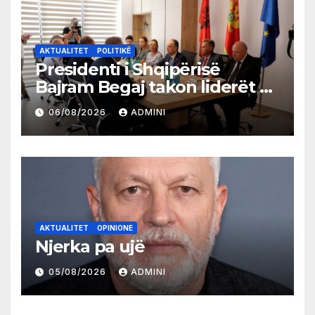
AKTUALITET
POLITIKË
Presidenti i Shqipërisë
Bajram Begaj takon liderët e
partive shqiptare në Ulqin
06/08/2026
ADMINI
AKTUALITET
OPINIONE
Njerka pa ujë
05/08/2026
ADMINI