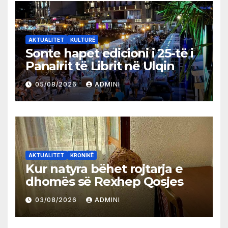
AKTUALITET
KULTURË
Sonte hapet edicioni i 25-të i
Panairit të Librit në Ulqin
05/08/2026
ADMINI
AKTUALITET
KRONIKË
Kur natyra bëhet rojtarja e
dhomës së Rexhep Qosjes
03/08/2026
ADMINI