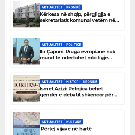
AKTUALITET
KRONIKË
Kërkesa në shqip, përgjigjja e
sekretariatit komunal vetëm në
gjuhën malazeze
AKTUALITET
POLITIKË
Ilir Çapuni: Rruga evropiane nuk
mund të ndërtohet mbi ligje
antikushtetuese
AKTUALITET
HISTORI
KRONIKË
Ismet Azizi: Petnjica bëhet
qendër e debatit shkencor për
Bihorin gjatë viteve 1939–1948
AKTUALITET
KULTURË
Përtej vijave në hartë