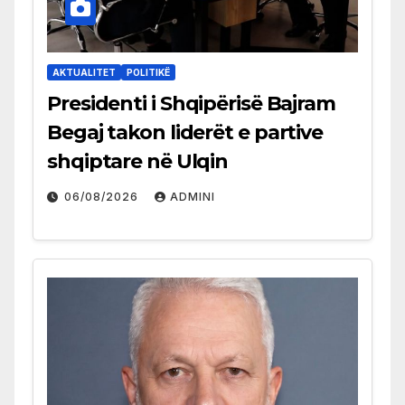
AKTUALITET
POLITIKË
Presidenti i Shqipërisë Bajram
Begaj takon liderët e partive
shqiptare në Ulqin
06/08/2026
ADMINI