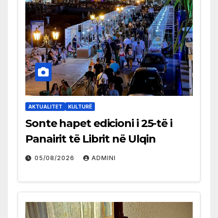
AKTUALITET
KULTURË
Sonte hapet edicioni i 25-të i
Panairit të Librit në Ulqin
05/08/2026
ADMINI