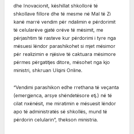
dhe Inovacionit, këshillat shkollorë të
shkollave fillore dhe të mesme në Mal të Zi
kanë marrë vendim për ndalimin e përdorimit
të celularëve gjatë orëve të mësimit, me
përjashtim të rasteve kur përdorimi i tyre nga
mësuesi lëndor parashikohet si mjet mësimor
për realizimin e njësive të caktuara mësimore
përmes përgatitjes ditore, mësohet nga kjo
ministri, shkruan Ulqini Online.
“Vendimi parashikon edhe rrethana të veçanta
(emergjenca, arsye shëndetësore etj.) në të
cilat nxënësit, me miratimin e mësuesit lëndor
apo të administratës së shkollës, mund të
përdorin celularin”, thekson ministria.