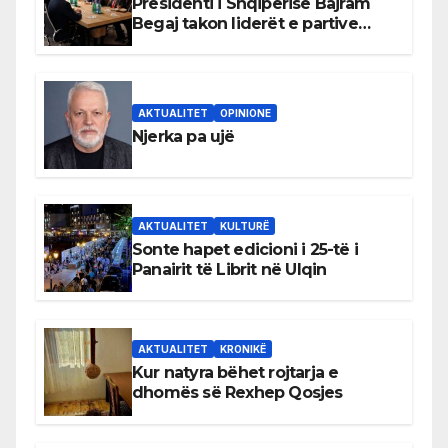
Presidenti i Shqipërisë Bajram
Begaj takon liderët e partive
shqiptare në Ulqin
AKTUALITET
OPINIONE
Njerka pa ujë
AKTUALITET
KULTURË
Sonte hapet edicioni i 25-të i
Panairit të Librit në Ulqin
AKTUALITET
KRONIKË
Kur natyra bëhet rojtarja e
dhomës së Rexhep Qosjes