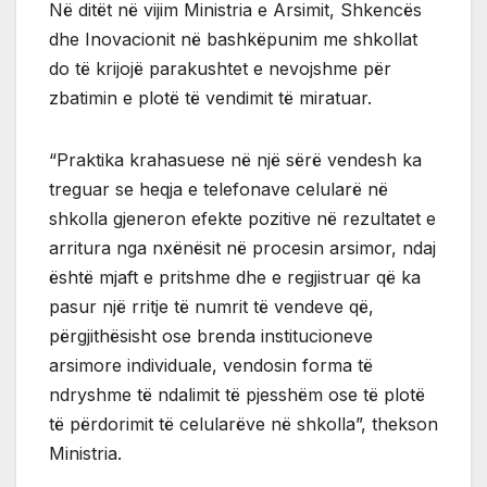
Në ditët në vijim Ministria e Arsimit, Shkencës
dhe Inovacionit në bashkëpunim me shkollat ​​
do të krijojë parakushtet e nevojshme për
zbatimin e plotë të vendimit të miratuar.
“Praktika krahasuese në një sërë vendesh ka
treguar se heqja e telefonave celularë në
shkolla gjeneron efekte pozitive në rezultatet e
arritura nga nxënësit në procesin arsimor, ndaj
është mjaft e pritshme dhe e regjistruar që ka
pasur një rritje të numrit të vendeve që,
përgjithësisht ose brenda institucioneve
arsimore individuale, vendosin forma të
ndryshme të ndalimit të pjesshëm ose të plotë
të përdorimit të celularëve në shkolla”, thekson
Ministria.