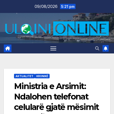
Skip
09/08/2026
5:21 pm
to
content
AKTUALITET
KRONIKË
Ministria e Arsimit:
Ndalohen telefonat
celularë gjatë mësimit