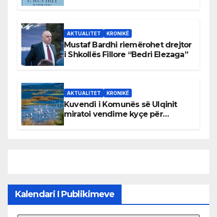
AKTUALITET
KRONIKË
Mustaf Bardhi riemërohet drejtor
i Shkollës Fillore “Bedri Elezaga”
AKTUALITET
KRONIKË
Kuvendi i Komunës së Ulqinit
miratoi vendime kyçe për
mbrojtjen e natyrës dhe
menaxhimin e qëndrueshëm të
burimeve më të çmuara
Kalendari I Publikimeve