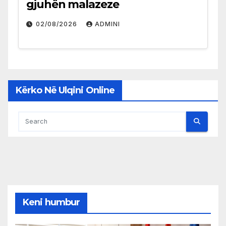
gjuhën malazeze
02/08/2026
ADMINI
Kërko Në Ulqini Online
Keni humbur