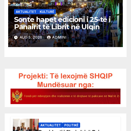
AKTUALITET
KULTURË
Sonte hapet edicioni i 25-të i
Panairit të Librit në Ulqin
AUG 5, 2026
ADMINI
AKTUALITET
POLITIKË