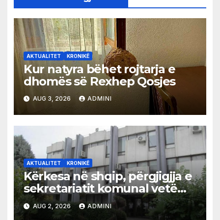
AKTUALITET
KRONIKË
Kur natyra bëhet rojtarja e
dhomës së Rexhep Qosjes
AUG 3, 2026
ADMINI
AKTUALITET
KRONIKË
Kërkesa në shqip, përgjigjja e
sekretariatit komunal vetëm
në gjuhën malazeze
AUG 2, 2026
ADMINI