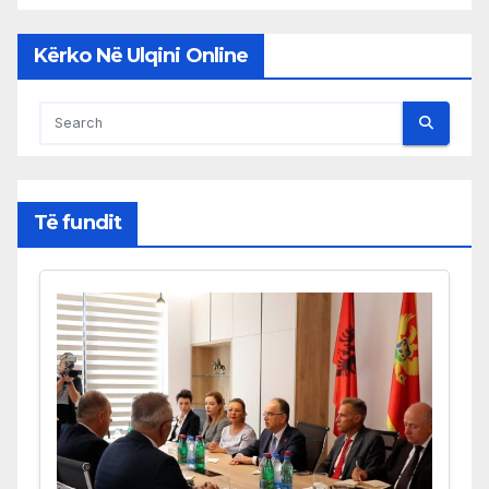
Kërko Në Ulqini Online
Të fundit