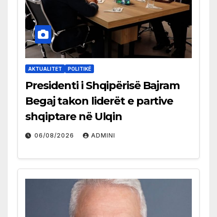
AKTUALITET
POLITIKË
Presidenti i Shqipërisë Bajram
Begaj takon liderët e partive
shqiptare në Ulqin
06/08/2026
ADMINI