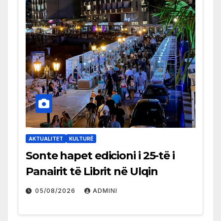
AKTUALITET
KULTURË
Sonte hapet edicioni i 25-të i
Panairit të Librit në Ulqin
05/08/2026
ADMINI