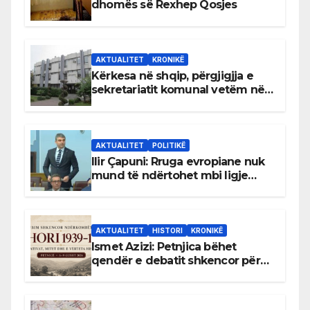
dhomës së Rexhep Qosjes
AKTUALITET
KRONIKË
Kërkesa në shqip, përgjigjja e
sekretariatit komunal vetëm në
gjuhën malazeze
AKTUALITET
POLITIKË
Ilir Çapuni: Rruga evropiane nuk
mund të ndërtohet mbi ligje
antikushtetuese
AKTUALITET
HISTORI
KRONIKË
Ismet Azizi: Petnjica bëhet
qendër e debatit shkencor për
Bihorin gjatë viteve 1939–1948