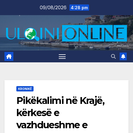
Skip
09/08/2026
4:28 pm
to
content
KRONIKË
Pikëkalimi në Krajë,
kërkesë e
vazhdueshme e