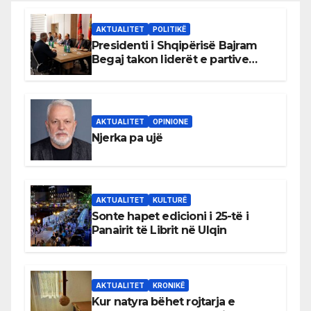
AKTUALITET
POLITIKË
Presidenti i Shqipërisë Bajram
Begaj takon liderët e partive
shqiptare në Ulqin
AKTUALITET
OPINIONE
Njerka pa ujë
AKTUALITET
KULTURË
Sonte hapet edicioni i 25-të i
Panairit të Librit në Ulqin
AKTUALITET
KRONIKË
Kur natyra bëhet rojtarja e