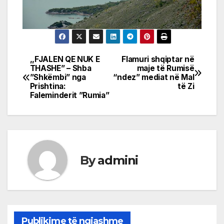
,,FJALEN QE NUK E
Flamuri shqiptar në
Post
THASHE” – Shba
maje të Rumisë
”Shkëmbi” nga
“ndez” mediat në Mal
navigation
Prishtina:
të Zi
Faleminderit ”Rumia”
By
admini
Publikime të ngjashme