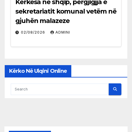
Kërkesa në shqip, përgjigjja e
sekretariatit komunal vetëm në
gjuhën malazeze
02/08/2026
ADMINI
Kërko Në Ulqini Online