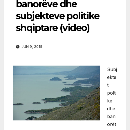
banorëve dhe
subjekteve politike
shqiptare (video)
JUN 9, 2015
Subj
ekte
t
polti
ke
dhe
ban
orët