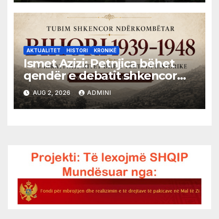
AKTUALITET
HISTORI
KRONIKË
Ismet Azizi: Petnjica bëhet
qendër e debatit shkencor
për Bihorin gjatë viteve 1939–
AUG 2, 2026
ADMINI
1948