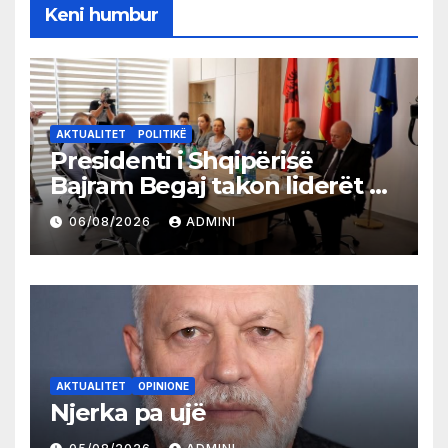
Keni humbur
AKTUALITET
POLITIKË
Presidenti i Shqipërisë
Bajram Begaj takon liderët e
partive shqiptare në Ulqin
06/08/2026
ADMINI
AKTUALITET
OPINIONE
Njerka pa ujë