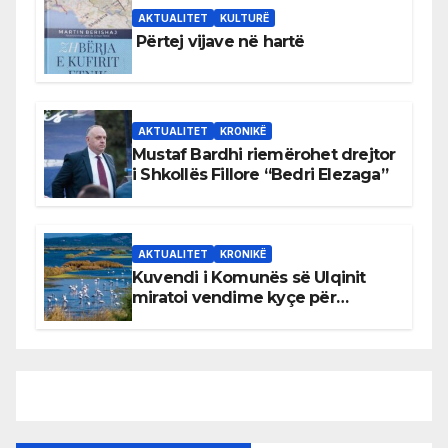
AKTUALITET
KULTURË
Përtej vijave në hartë
AKTUALITET
KRONIKË
Mustaf Bardhi riemërohet drejtor
i Shkollës Fillore “Bedri Elezaga”
AKTUALITET
KRONIKË
Kuvendi i Komunës së Ulqinit
miratoi vendime kyçe për
mbrojtjen e natyrës dhe
menaxhimin e qëndrueshëm të
burimeve më të çmuara