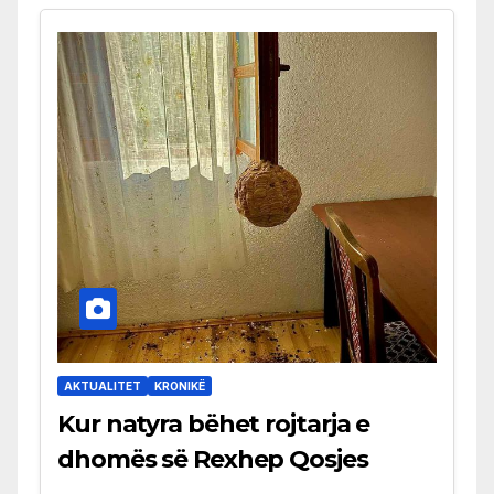
AKTUALITET
KRONIKË
Kur natyra bëhet rojtarja e
dhomës së Rexhep Qosjes