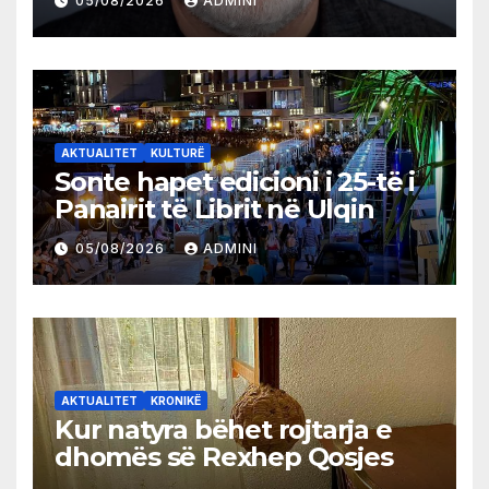
05/08/2026
ADMINI
AKTUALITET
KULTURË
Sonte hapet edicioni i 25-të i
Panairit të Librit në Ulqin
05/08/2026
ADMINI
AKTUALITET
KRONIKË
Kur natyra bëhet rojtarja e
dhomës së Rexhep Qosjes