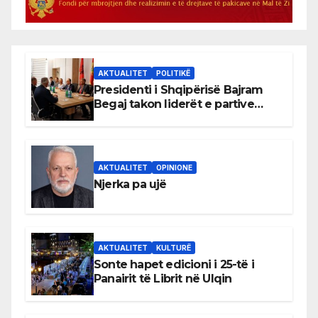
AKTUALITET
POLITIKË
Presidenti i Shqipërisë Bajram
Begaj takon liderët e partive
shqiptare në Ulqin
AKTUALITET
OPINIONE
Njerka pa ujë
AKTUALITET
KULTURË
Sonte hapet edicioni i 25-të i
Panairit të Librit në Ulqin