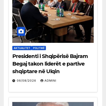
AKTUALITET
POLITIKË
Presidenti i Shqipërisë Bajram
Begaj takon liderët e partive
shqiptare në Ulqin
06/08/2026
ADMINI