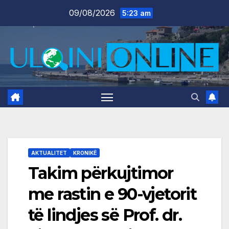
Skip
09/08/2026
5:23 am
to
content
AKTUALITET
KRONIKË
Takim përkujtimor
me rastin e 90-vjetorit
të lindjes së Prof. dr.