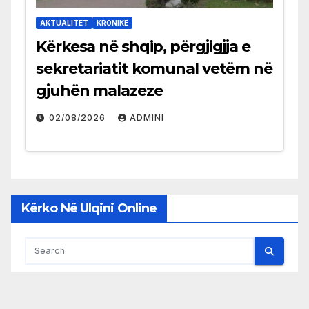
AKTUALITET
KRONIKË
Kërkesa në shqip, përgjigjja e
sekretariatit komunal vetëm në
gjuhën malazeze
02/08/2026
ADMINI
Kërko Në Ulqini Online