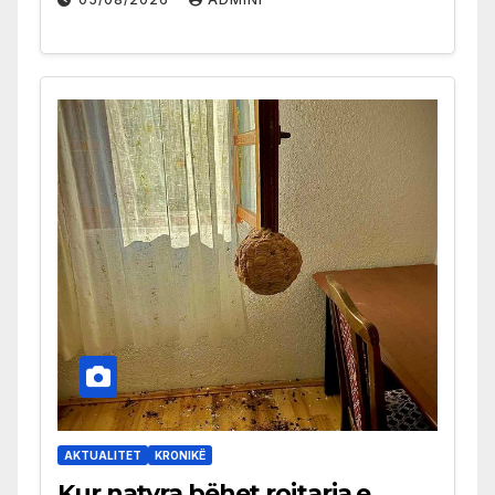
AKTUALITET
KRONIKË
Kur natyra bëhet rojtarja e