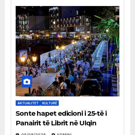
AKTUALITET
KULTURË
Sonte hapet edicioni i 25-të i
Panairit të Librit në Ulqin
05/08/2026
ADMINI