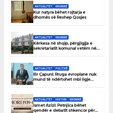
AKTUALITET
KRONIKË
Kur natyra bëhet rojtarja e
dhomës së Rexhep Qosjes
AKTUALITET
KRONIKË
Kërkesa në shqip, përgjigjja e
sekretariatit komunal vetëm në
gjuhën malazeze
AKTUALITET
POLITIKË
Ilir Çapuni: Rruga evropiane nuk
mund të ndërtohet mbi ligje
antikushtetuese
AKTUALITET
HISTORI
KRONIKË
Ismet Azizi: Petnjica bëhet
qendër e debatit shkencor për