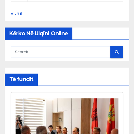
« Jul
Kërko Në Ulqini Online
Të fundit