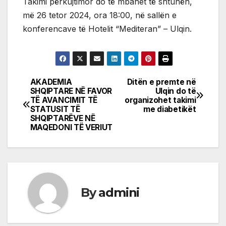
Takimi përkujtimor do të mbahet të shtunën,
më 26 tetor 2024, ora 18:00, në sallën e
konferencave të Hotelit “Mediteran” – Ulqin.
AKADEMIA
Ditën e premte në
Post
SHQIPTARE NË FAVOR
Ulqin do të
TË AVANCIMIT TË
organizohet takimi
navigation
STATUSIT TË
me diabetikët
SHQIPTARËVE NË
MAQEDONI TË VERIUT
By
admini