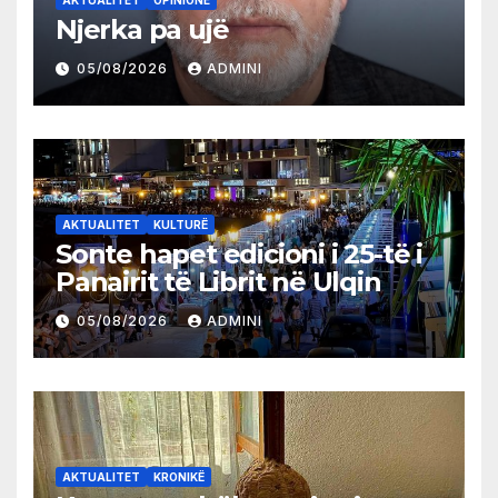
Njerka pa ujë
05/08/2026
ADMINI
AKTUALITET
KULTURË
Sonte hapet edicioni i 25-të i
Panairit të Librit në Ulqin
05/08/2026
ADMINI
AKTUALITET
KRONIKË