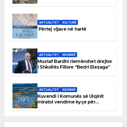
Bihorin gjatë viteve 1939–1948
AKTUALITET
KULTURË
Përtej vijave në hartë
AKTUALITET
KRONIKË
Mustaf Bardhi riemërohet drejtor
i Shkollës Fillore “Bedri Elezaga”
AKTUALITET
KRONIKË
Kuvendi i Komunës së Ulqinit
miratoi vendime kyçe për
mbrojtjen e natyrës dhe
menaxhimin e qëndrueshëm të
burimeve më të çmuara