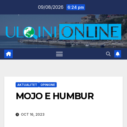
Skip
09/08/2026
6:24 pm
to
content
AKTUALITET
OPINIONE
MOJO E HUMBUR
OCT 16, 2023