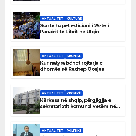
AKTUALITET
KULTURË
Sonte hapet edicioni i 25-të i
Panairit të Librit në Ulqin
AKTUALITET
KRONIKË
Kur natyra bëhet rojtarja e
dhomës së Rexhep Qosjes
AKTUALITET
KRONIKË
Kërkesa në shqip, përgjigjja e
sekretariatit komunal vetëm në
gjuhën malazeze
AKTUALITET
POLITIKË