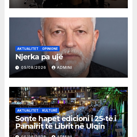
AKTUALITET
OPINIONE
Njerka pa ujë
05/08/2026
ADMINI
AKTUALITET
KULTURË
Sonte hapet edicioni i 25-të i
Panairit të Librit në Ulqin
05/08/2026
ADMINI