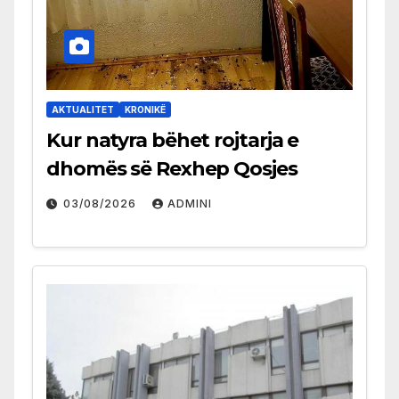
AKTUALITET
KRONIKË
Kur natyra bëhet rojtarja e
dhomës së Rexhep Qosjes
03/08/2026
ADMINI