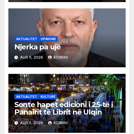
AKTUALITET
OPINIONE
Njerka pa ujë
AUG 5, 2026
ADMINI
AKTUALITET
KULTURË
Sonte hapet edicioni i 25-të i
Panairit të Librit në Ulqin
AUG 5, 2026
ADMINI