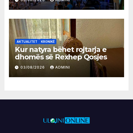
AKTUALITET
KRONIKË
Kur natyra bëhet rojtarja e
dhomës së Rexhep Qosjes
03/08/2026
ADMINI