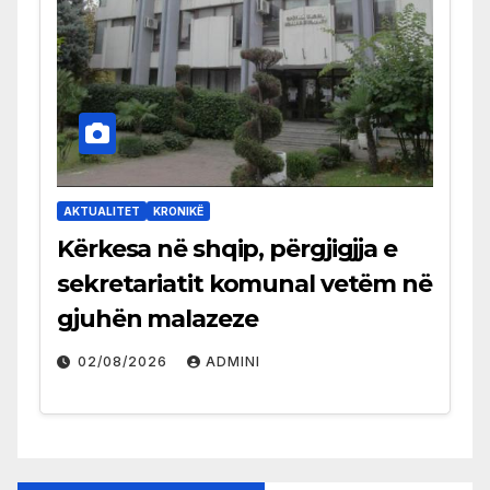
AKTUALITET
KRONIKË
Kërkesa në shqip, përgjigjja e
sekretariatit komunal vetëm në
gjuhën malazeze
02/08/2026
ADMINI