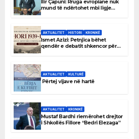
Ilir Çapuni: Rruga evropiane nuk
mund të ndërtohet mbi ligje
antikushtetuese
AKTUALITET
HISTORI
KRONIKË
Ismet Azizi: Petnjica bëhet
qendër e debatit shkencor për
Bihorin gjatë viteve 1939–1948
AKTUALITET
KULTURË
Përtej vijave në hartë
AKTUALITET
KRONIKË
Mustaf Bardhi riemërohet drejtor
i Shkollës Fillore “Bedri Elezaga”