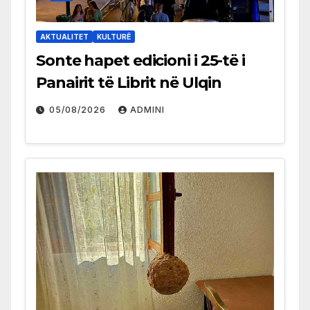
AKTUALITET
KULTURË
Sonte hapet edicioni i 25-të i
Panairit të Librit në Ulqin
05/08/2026
ADMINI