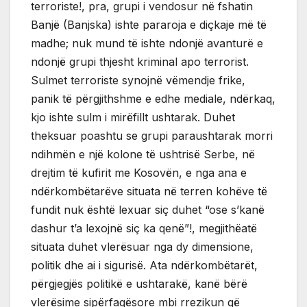
terroriste!, pra, grupi i vendosur në fshatin
Banjë (Banjska) ishte pararoja e diçkaje më të
madhe; nuk mund të ishte ndonjë avanturë e
ndonjë grupi thjesht kriminal apo terrorist.
Sulmet terroriste synojnë vëmendje frike,
panik të përgjithshme e edhe mediale, ndërkaq,
kjo ishte sulm i mirëfillt ushtarak. Duhet
theksuar poashtu se grupi paraushtarak morri
ndihmën e një kolone të ushtrisë Serbe, në
drejtim të kufirit me Kosovën, e nga ana e
ndërkombëtarëve situata në terren kohëve të
fundit nuk është lexuar siç duhet “ose s’kanë
dashur t’a lexojnë siç ka qenë”!, megjithëatë
situata duhet vlerësuar nga dy dimensione,
politik dhe ai i sigurisë. Ata ndërkombëtarët,
përgjegjës politikë e ushtarakë, kanë bërë
vlerësime sipërfaqësore mbi rrezikun që