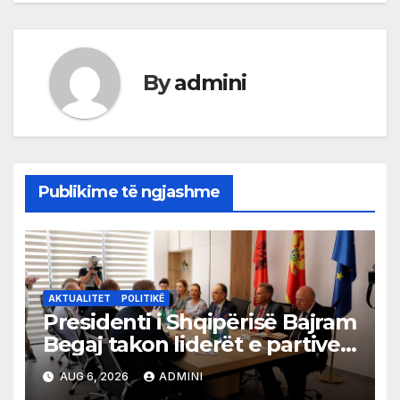
By
admini
Publikime të ngjashme
AKTUALITET
POLITIKË
Presidenti i Shqipërisë Bajram
Begaj takon liderët e partive
shqiptare në Ulqin
AUG 6, 2026
ADMINI