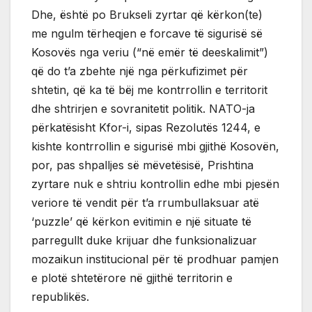
Dhe, është po Brukseli zyrtar që kërkon(te)
me ngulm tërheqjen e forcave të sigurisë së
Kosovës nga veriu (“në emër të deeskalimit”)
që do t’a zbehte një nga përkufizimet për
shtetin, që ka të bëj me kontrrollin e territorit
dhe shtrirjen e sovranitetit politik. NATO-ja
përkatësisht Kfor-i, sipas Rezolutës 1244, e
kishte kontrrollin e sigurisë mbi gjithë Kosovën,
por, pas shpalljes së mëvetësisë, Prishtina
zyrtare nuk e shtriu kontrollin edhe mbi pjesën
veriore të vendit për t’a rrumbullaksuar atë
‘puzzle’ që kërkon evitimin e një situate të
parregullt duke krijuar dhe funksionalizuar
mozaikun institucional për të prodhuar pamjen
e plotë shtetërore në gjithë territorin e
republikës.