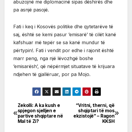
abuzojnë me diplomacinë sipas dëshirës dhe
pa asnjë pasojë.
Fati i keq i Kosovës politike dhe qytetarëve të
saj, është se kemi pasur ’emisarë’ të cilët kanë
kafshuar më tepër se sa kanë mundur të
përtypin!. Fati i vendit por edhe i rajonit është
marr peng, nga një lëvozhgë boshe
’emisarësh’, që nëpërmjet situatave të krijuara
ndjehen të gjallëruar, por pa Mojo.
Zekolli: A ka kush e
“Vritni, therni, që
Post
spjegon sjelljen e
shqiptari të mos
partive shqiptare në
ekzistojë” – Ragon
navigation
Mal të Zi?
KKSH