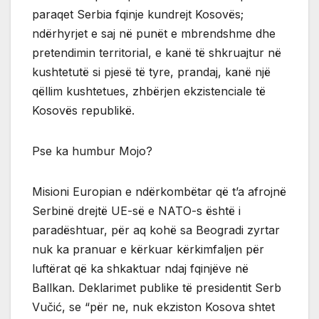
paraqet Serbia fqinje kundrejt Kosovës;
ndërhyrjet e saj në punët e mbrendshme dhe
pretendimin territorial, e kanë të shkruajtur në
kushtetutë si pjesë të tyre, prandaj, kanë një
qëllim kushtetues, zhbërjen ekzistenciale të
Kosovës republikë.
Pse ka humbur Mojo?
Misioni Europian e ndërkombëtar që t’a afrojnë
Serbinë drejtë UE-së e NATO-s është i
paradështuar, për aq kohë sa Beogradi zyrtar
nuk ka pranuar e kërkuar kërkimfaljen për
luftërat që ka shkaktuar ndaj fqinjëve në
Ballkan. Deklarimet publike të presidentit Serb
Vučić, se “për ne, nuk ekziston Kosova shtet