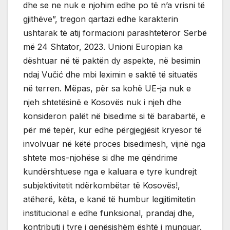
dhe se ne nuk e njohim edhe po të n’a vrisni të
gjithëve”, tregon qartazi edhe karakterin
ushtarak të atij formacioni parashtetëror Serbë
më 24 Shtator, 2023. Unioni Europian ka
dështuar në të paktën dy aspekte, në besimin
ndaj Vučić dhe mbi leximin e saktë të situatës
në terren. Mëpas, për sa kohë UE-ja nuk e
njeh shtetësinë e Kosovës nuk i njeh dhe
konsideron palët në bisedime si të barabartë, e
për më tepër, kur edhe përgjegjësit kryesor të
involvuar në këtë proces bisedimesh, vijnë nga
shtete mos-njohëse si dhe me qëndrime
kundërshtuese nga e kaluara e tyre kundrejt
subjektivitetit ndërkombëtar të Kosovës!,
atëherë, këta, e kanë të humbur legjitimitetin
institucional e edhe funksional, prandaj dhe,
kontributi i tyre i qenësishëm është i munguar.