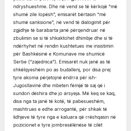
ndryshueshme. Dhe në vend se të kërkojë “më
shumë zile lopësh”, emisarët bërtasin “më
shumë sanksione”, në vend të dialogimit për
zgjidhje të barabarta janë përqendruar në
zbulimin se si të shkaktohet dhimbje dhe si të
ndërhyhet në rendin kushtetues me insistimin
për Bashkësinë e Komunave me shumicë
Serbe (“zajednica”). Emisarët nuk janë as të
shkëlqyeshëm po as budallenj, por disa prej
tyre akoma përjetojnë ëndrra për ish-
Jugosllavinë dhe mbeten fëmijë të saj që i
sundon dëshira dhe jo arsyeja. Më keq se kaq,
disa nga ta janë të kotë, të pabesueshëm,
mashtrues e edhe arrogantë, për shkak të
lidhjeve të tyre nga e kaluara që rrëshqasin në
pozicionet e tyre jombresëlënëse të cilët