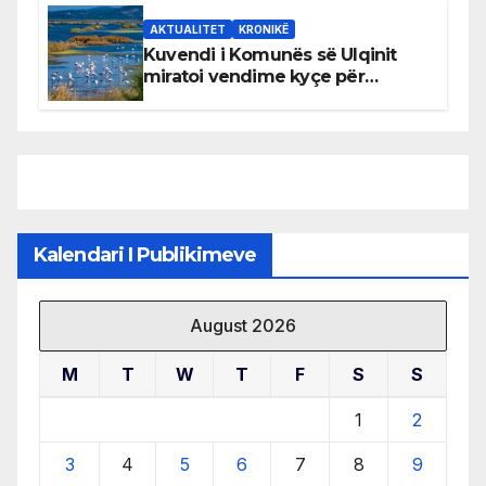
AKTUALITET
KRONIKË
Kuvendi i Komunës së Ulqinit
miratoi vendime kyçe për
mbrojtjen e natyrës dhe
menaxhimin e qëndrueshëm të
burimeve më të çmuara
Kalendari I Publikimeve
August 2026
M
T
W
T
F
S
S
1
2
3
4
5
6
7
8
9