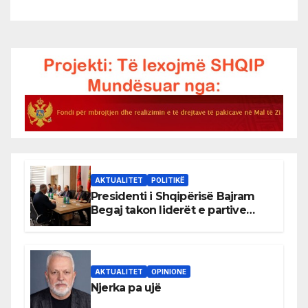
AKTUALITET
POLITIKË
Presidenti i Shqipërisë Bajram
Begaj takon liderët e partive
shqiptare në Ulqin
AKTUALITET
OPINIONE
Njerka pa ujë