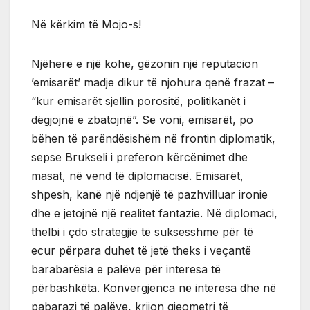
Në kërkim të Mojo-s!
Njëherë e një kohë, gëzonin një reputacion
’emisarët’ madje dikur të njohura qenë frazat –
“kur emisarët sjellin porositë, politikanët i
dëgjojnë e zbatojnë”. Së voni, emisarët, po
bëhen të parëndësishëm në frontin diplomatik,
sepse Brukseli i preferon kërcënimet dhe
masat, në vend të diplomacisë. Emisarët,
shpesh, kanë një ndjenjë të pazhvilluar ironie
dhe e jetojnë një realitet fantazie. Në diplomaci,
thelbi i çdo strategjie të suksesshme për të
ecur përpara duhet të jetë theks i veçantë
barabarësia e palëve për interesa të
përbashkëta. Konvergjenca në interesa dhe në
pabarazi të palëve, krijon gjeometri të