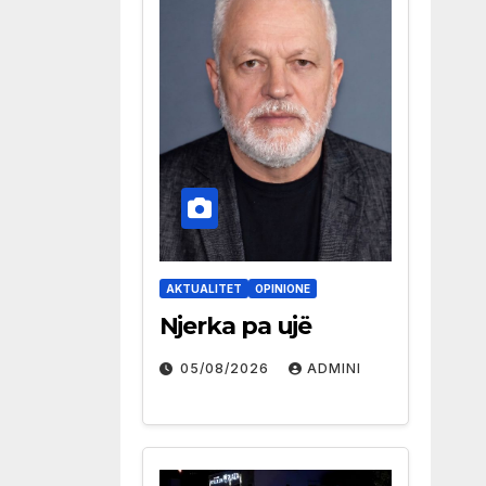
AKTUALITET
OPINIONE
Njerka pa ujë
05/08/2026
ADMINI