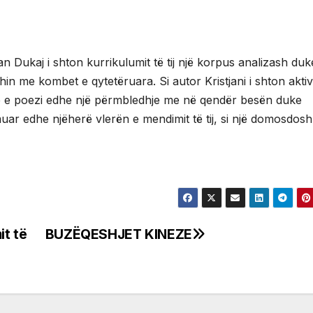
jan Dukaj i shton kurrikulumit të tij një korpus analizash duk
hin me kombet e qytetëruara. Si autor Kristjani i shton aktivi
rozë e poezi edhe një përmbledhje me në qendër besën duke
hmuar edhe njëherë vlerën e mendimit të tij, si një domosdos
it të
BUZËQESHJET KINEZE