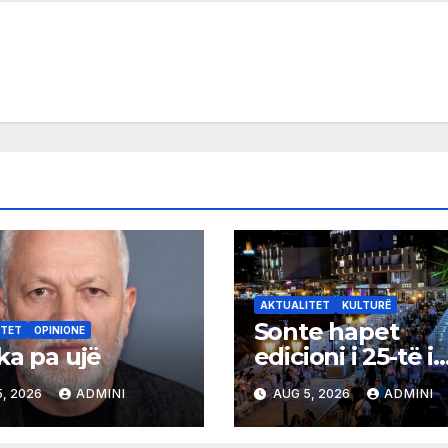
AKTUALITET
KULTURË
Sonte hapet
ITET
OPINIONE
ka pa ujë
edicioni i 25-të i
Panairit të Librit
, 2026
ADMINI
AUG 5, 2026
ADMINI
Ulqin