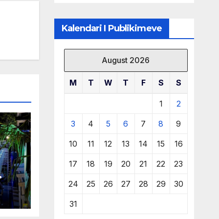
të burimeve më
të çmuara
Kalendari I Publikimeve
August 2026
M
T
W
T
F
S
S
1
2
3
4
5
6
7
8
9
10
11
12
13
14
15
16
17
18
19
20
21
22
23
24
25
26
27
28
29
30
 në
31