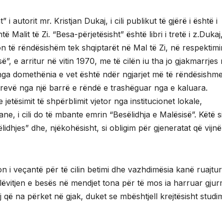
i autorit mr. Kristjan Dukaj, i cili publikut të gjërë i është i
Malit të Zi. “Besa-përjetësisht” është libri i tretë i z.Dukaj, i
on të rëndësishëm tek shqiptarët në Mal të Zi, në respektimi
”, e arritur në vitin 1970, me të cilën iu tha jo gjakmarrjes
ër nga domethënia e vet është ndër ngjarjet më të rëndësishm
të trevë nga një barrë e rëndë e trashëguar nga e kaluara.
e jetësimit të shpërblimit vjetor nga institucionet lokale,
e, i cili do të mbante emrin “Besëlidhja e Malësisë”. Këtë s
idhjes” dhe, njëkohësisht, si obligim për gjeneratat që vijnë
ion i veçantë për të cilin betimi dhe vazhdimësia kanë ruajtur
lëvitjen e besës në mendjet tona për të mos ia harruar gjur
 që na përket në gjak, duket se mbështjell krejtësisht studi