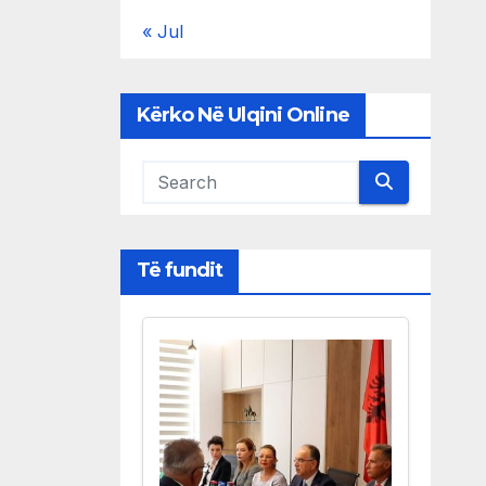
« Jul
Kërko Në Ulqini Online
Të fundit