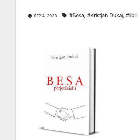
#Besa
,
#Kristjan Dukaj
,
#libri
SEP 4, 2023