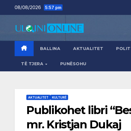
Skip
08/08/2026
5:57 pm
to
content
BALLINA
AKTUALITET
POLIT
TË TJERA
PUNËSOHU
AKTUALITET
KULTURË
Publikohet libri “Bes
mr. Kristjan Dukaj