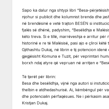
Sapo ka dalur nga shtypi libri “Besa-përjetësisht” 
njohur si publicit dhe kolumnist brenda dhe jashtë 
në brendësinë e vetë trajton BESËN si instituci
fjalës së dhënë, padyshim, “Besëlidhja e Malësisë
këto treva. Si e tillë, marrëveshja e arritur p
historinë e re të Malësisë, pasi ajo e çliroi kë
Gjithashtu Dukaj, në librin e tij potencion idenë 
gjegjësisht Komuna e Tuzit, për veprimtari human
borxh ndaj atyre që vepruan në arritjen e “Besël
Të tjerët për librin:
Besa dhe besëlidhja, vijnë nga autori si instutic
thelbin e atdhedashurisë. Ai, këmbëngul për va
dhe potencialin përfaqësues. Ne i përkasim asaj
Kristjan Dukaj.