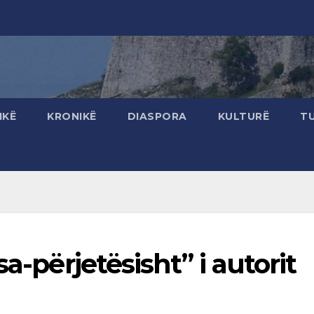
IKË
KRONIKË
DIASPORA
KULTURË
T
a-përjetësisht” i autorit