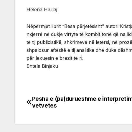
Helena Halilaj
Nëpërmjet librit “Besa përjetësisht” autori Krist
nxjerrë në dukje virtyte të kombit tonë që na lid
të tij publicistikë, shkrimeve në letërsi, në p
shpalosur aftësitë e tij analitike dhe duke dës
për lexuesin e brezit të ri.
Entela Binjaku
Pesha e (pa)durueshme e interpretim
Post
vetvetes
navigation