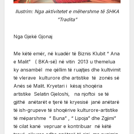
Ilustrim: Nga aktivitetet e mëhershme të SHKA
”Tradita”
Nga Gjekë Gjonaj
Me këtë emër, në kuadër të Biznis Klubit “ Ana
e Malit” ( BKA-së) në vitin 2013 u themelua
ky ansambël me qëllim të ruajtjes dhe kultivimit
të vlerave kulturore dhe artistike të zonës së
Anës së Malit. Kryetari i kësaj shoqëria
artistike Selatin Gjeloshi, na njoftoi se të
gjithë anëtarët e tjerë të kryesisë janë anëtarë
të ish-grupeve të shoqërive kulturore-artistike
të mëparshme “ Buna” , “ Lipoja” dhe Zgjimi”
të cilat kanë vepruar e kontribuar në këtë