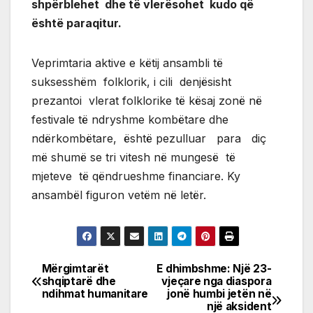
shpërblehet dhe të vlerësohet kudo që
është paraqitur.
Veprimtaria aktive e këtij ansambli të
suksesshëm folklorik, i cili denjësisht
prezantoi vlerat folklorike të kësaj zonë në
festivale të ndryshme kombëtare dhe
ndërkombëtare, është pezulluar para diç
më shumë se tri vitesh në mungesë të
mjeteve të qëndrueshme financiare. Ky
ansambël figuron vetëm në letër.
Mërgimtarët
E dhimbshme: Një 23-
Post
shqiptarë dhe
vjeçare nga diaspora
ndihmat humanitare
jonë humbi jetën në
navigation
një aksident