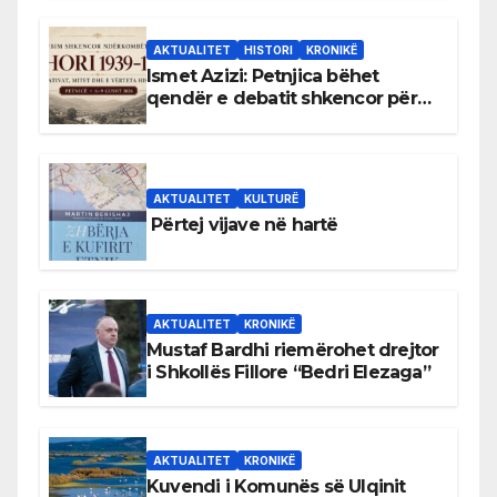
AKTUALITET
HISTORI
KRONIKË
Ismet Azizi: Petnjica bëhet
qendër e debatit shkencor për
Bihorin gjatë viteve 1939–1948
AKTUALITET
KULTURË
Përtej vijave në hartë
AKTUALITET
KRONIKË
Mustaf Bardhi riemërohet drejtor
i Shkollës Fillore “Bedri Elezaga”
AKTUALITET
KRONIKË
Kuvendi i Komunës së Ulqinit