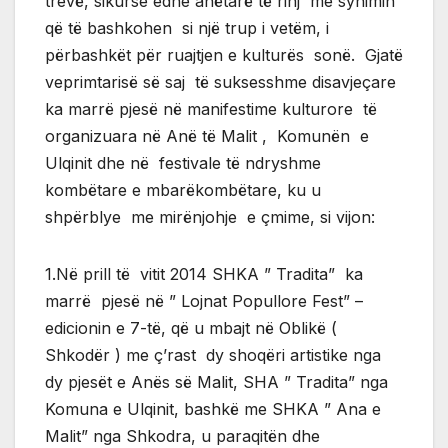
trevë, sikurse edhe anëtarë të rinj me synimin
që të bashkohen si një trup i vetëm, i
përbashkët për ruajtjen e kulturës sonë. Gjatë
veprimtarisë së saj të suksesshme disavjeçare
ka marrë pjesë në manifestime kulturore të
organizuara në Anë të Malit , Komunën e
Ulqinit dhe në festivale të ndryshme
kombëtare e mbarëkombëtare, ku u
shpërblye me mirënjohje e çmime, si vijon:
1.Në prill të vitit 2014 SHKA ” Tradita” ka
marrë pjesë në ” Lojnat Popullore Fest” –
edicionin e 7-të, që u mbajt në Oblikë (
Shkodër ) me ç’rast dy shoqëri artistike nga
dy pjesët e Anës së Malit, SHA ” Tradita” nga
Komuna e Ulqinit, bashkë me SHKA ” Ana e
Malit” nga Shkodra, u paraqitën dhe