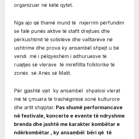
organizuar në këtë qytet.
Nga ajo që thamë mund të nxjerrim përfundim
se falë punës aktive të stafit drejtues dhe
përkushtimit të solistëve dhe valltarëve në
ushtrime dhe prova ky ansambël shpejt u bë
vendi më i pëlqyeshëm i adhuruesve të
ruajtjes së vlerave të mirëfillta folklorike të
zonës së Anës së Malit.
Për gjashtë vjet ky ansambël shpalosi vlerat
më të çmuara të trashëgimisë sonë kulturore
dhe artit shqiptar.
Pas shumë performancave
në festivale, koncerte e evente të ndryshme
brenda dhe jashtë me karakter kombëtar e
ndërkombëtar , ky ansambël bëri që të