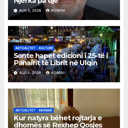
Njerka pa ujë
AUG 5, 2026
ADMINI
AKTUALITET
KULTURË
Sonte hapet edicioni i 25-të i
Panairit të Librit në Ulqin
AUG 5, 2026
ADMINI
AKTUALITET
KRONIKË
Kur natyra bëhet rojtarja e
dhomës së Rexhep Qosjes