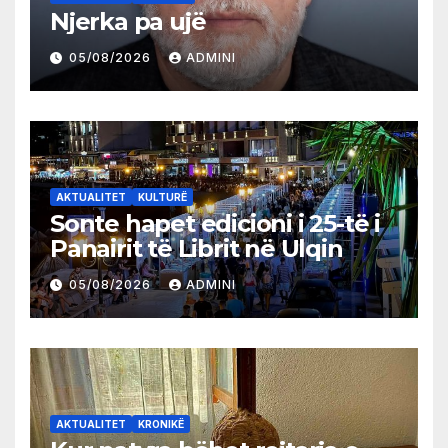
Njerka pa ujë
05/08/2026
ADMINI
AKTUALITET
KULTURË
Sonte hapet edicioni i 25-të i
Panairit të Librit në Ulqin
05/08/2026
ADMINI
AKTUALITET
KRONIKË