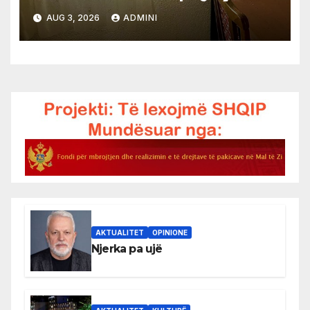
AUG 3, 2026
ADMINI
AKTUALITET
OPINIONE
Njerka pa ujë