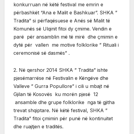
konkurruan në këtë festival me emrin e
përbashkët “Ana e Malit e Bashkuar”. SHKA ”
Tradita” si përfaqësuese e Anës së Malit të
Komunës së Ulqinit fitoi dy çmime. Vendin e
parë për ansamblin më të mirë dhe çmimin e
dytë për vallen me motive folklorike ” Rituali i
ceremonisë së dasmës” .
2. Në qershor 2014 SHKA ” Tradita” ishte
pjesëmarrëse në Festivalin e Këngëve dhe
Valleve ” Gurra Popullore” i cili u mbajt në
Gjilan të Kosovës ku morën pjesë 12
ansamble dhe grupe folklorike nga të gjitha
trevat shqiptare. Në këtë festival, SHKA ”
Tradita” fitoi çmimin për punë në kontinuitet
dhe ruajtjen e traditës.