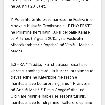
në Austri ( 2015) etj.
7. Po ashtu është pjesëmarrëse në Festivalin e
Arteve e Kulturës Tradicionale ,,ETNO FEST’’
në Prishtinë në fshatin Kukaj përballë Kalasë
së Artanës ( 7 gusht 2015) , në Festivalin
Mbarëkombëtar “ Rapsha” në Vitojë – Malësi e
Madhe.
8.SHKA “ Tradita, ka shpalosur disa herë
vlerat e trashëgimisë kulturore autoktone të
trevës edhe në Katërkollë me rastin e
manifestimeve kulturore siç janë: “ Pranvera
në Anë të Malit”, “ Dita e Shegës” dhe në
Ulqin me rastin e hapjes së sezonit turistik,
manifestimeve të ndryshme kulturore që janë