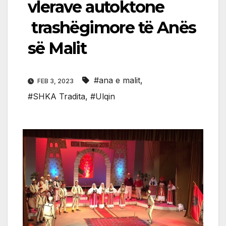
vlerave autoktone
trashëgimore të Anës
së Malit
#ana e malit
,
FEB 3, 2023
#SHKA Tradita
,
#Ulqin