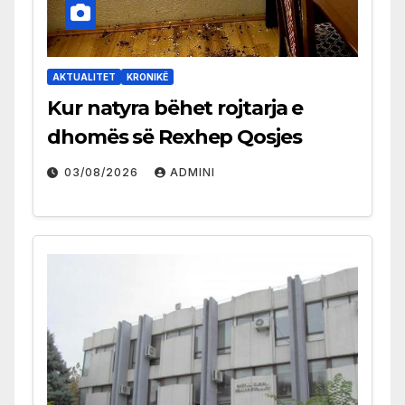
AKTUALITET
KRONIKË
Kur natyra bëhet rojtarja e
dhomës së Rexhep Qosjes
03/08/2026
ADMINI