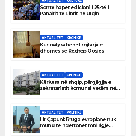
AKTUALITET
KULTURË
Sonte hapet edicioni i 25-të i
Panairit të Librit në Ulqin
AKTUALITET
KRONIKË
Kur natyra bëhet rojtarja e
dhomës së Rexhep Qosjes
AKTUALITET
KRONIKË
Kërkesa në shqip, përgjigjja e
sekretariatit komunal vetëm në
gjuhën malazeze
AKTUALITET
POLITIKË
Ilir Çapuni: Rruga evropiane nuk
mund të ndërtohet mbi ligje
antikushtetuese