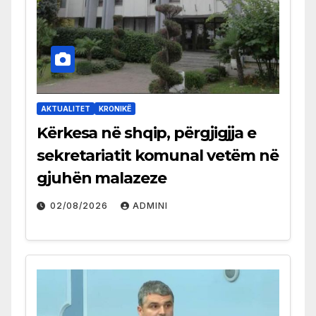
AKTUALITET
KRONIKË
Kërkesa në shqip, përgjigjja e
sekretariatit komunal vetëm në
gjuhën malazeze
02/08/2026
ADMINI