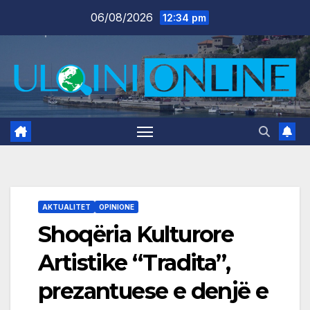
Skip
06/08/2026
12:34 pm
to
content
AKTUALITET
OPINIONE
Shoqëria Kulturore
Artistike “Tradita”,
prezantuese e denjë e