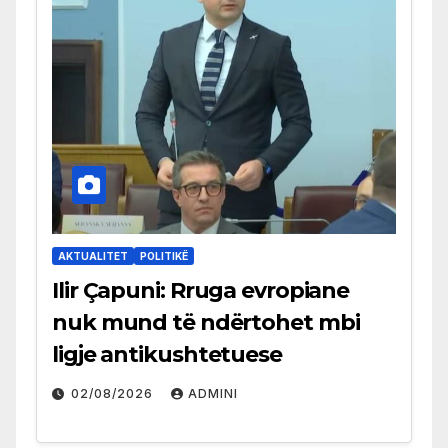
AKTUALITET
POLITIKË
Ilir Çapuni: Rruga evropiane
nuk mund të ndërtohet mbi
ligje antikushtetuese
02/08/2026
ADMINI