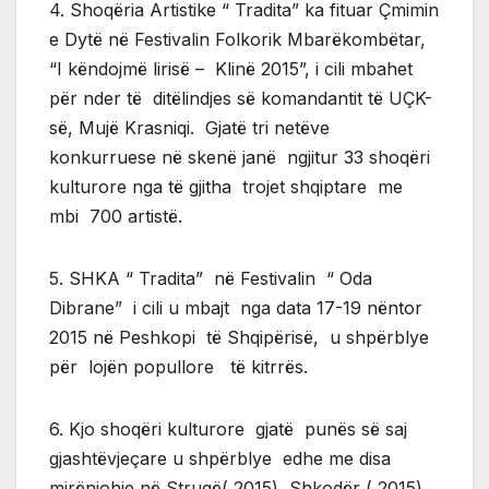
4. Shoqëria Artistike “ Tradita” ka fituar Çmimin
e Dytë në Festivalin Folkorik Mbarëkombëtar,
“I këndojmë lirisë – Klinë 2015”, i cili mbahet
për nder të ditëlindjes së komandantit të UÇK-
së, Mujë Krasniqi. Gjatë tri netëve
konkurruese në skenë janë ngjitur 33 shoqëri
kulturore nga të gjitha trojet shqiptare me
mbi 700 artistë.
5. SHKA “ Tradita” në Festivalin “ Oda
Dibrane” i cili u mbajt nga data 17-19 nëntor
2015 në Peshkopi të Shqipërisë, u shpërblye
për lojën popullore të kitrrës.
6. Kjo shoqëri kulturore gjatë punës së saj
gjashtëvjeçare u shpërblye edhe me disa
mirënjohje në Strugë( 2015), Shkodër ( 2015),