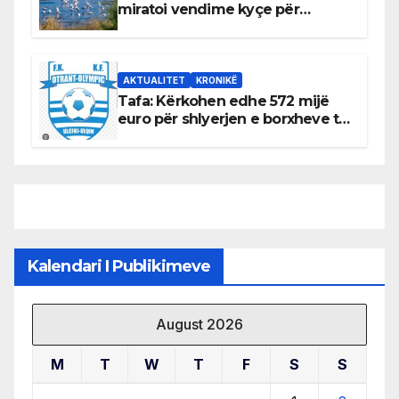
miratoi vendime kyçe për
mbrojtjen e natyrës dhe
menaxhimin e qëndrueshëm të
burimeve më të çmuara
AKTUALITET
KRONIKË
Tafa: Kërkohen edhe 572 mijë
euro për shlyerjen e borxheve të
KF Otrant – Salaj kërkoi sqarime
nga drejtuesit e klubit
Kalendari I Publikimeve
August 2026
M
T
W
T
F
S
S