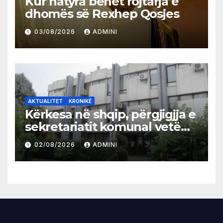
Kur natyra bëhet rojtarja e
dhomës së Rexhep Qosjes
03/08/2026
ADMINI
AKTUALITET
KRONIKË
Kërkesa në shqip, përgjigjja e
sekretariatit komunal vetëm
në gjuhën malazeze
02/08/2026
ADMINI