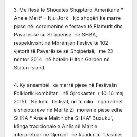
3. Me ftesë të Shoqatës Shqiptaro-Amerikane “
Ana e Malit” – Nju Jork kjo shoqëri ka marrë
pjesë në ceremoninë e festave të Flamurit dhe
Pavarësisë së Shqipërisë në SHBA,
respektivisht në Mbrëmjen Festive të 102 -
vjetorit të Pavarësisë së Shqipërisë, më 23
nëntor 2014 në hotelin Hilton Garden në
Staten Island.
4. Ky ansambël ka marrë pjesë në Festivalin
Folklorik Kombëtar në Gjirokastër ( 10-16 maj
2015). Në këtë festival, në të cilin nga radhët
e shqiptarëve në Mal të Zi morën e pjesë edhe
SHKA “ Ana e Malit “ dhe SHKA” Buzuku”,
kënga tradicionale e Anës së Malit e
interpretuar në Gjergjef në kuadër të “Dasmës