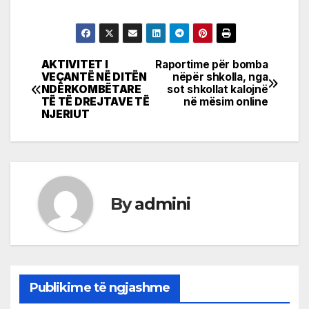
AKTIVITET I
Raportime për bomba
Post
VEÇANTË NË DITËN
nëpër shkolla, nga
NDËRKOMBËTARE
sot shkollat kalojnë
navigation
TË TË DREJTAVE TË
në mësim online
NJERIUT
By
admini
Publikime të ngjashme