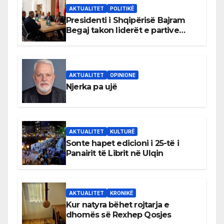
AKTUALITET
POLITIKË
Presidenti i Shqipërisë Bajram
Begaj takon liderët e partive
shqiptare në Ulqin
AKTUALITET
OPINIONE
Njerka pa ujë
AKTUALITET
KULTURË
Sonte hapet edicioni i 25-të i
Panairit të Librit në Ulqin
AKTUALITET
KRONIKË
Kur natyra bëhet rojtarja e
dhomës së Rexhep Qosjes