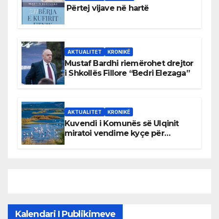
Përtej vijave në hartë
AKTUALITET
KRONIKË
Mustaf Bardhi riemërohet drejtor
i Shkollës Fillore “Bedri Elezaga”
AKTUALITET
KRONIKË
Kuvendi i Komunës së Ulqinit
miratoi vendime kyçe për
mbrojtjen e natyrës dhe
menaxhimin e qëndrueshëm të
burimeve më të çmuara
Kalendari I Publikimeve