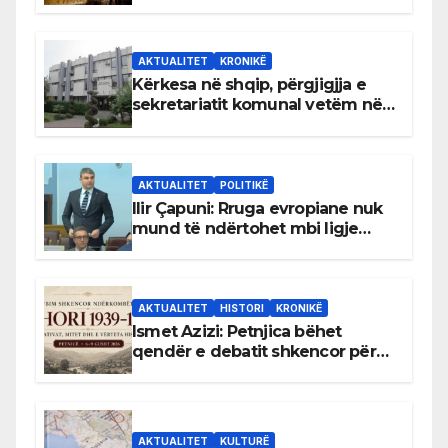
AKTUALITET
KRONIKË
Kërkesa në shqip, përgjigjja e
sekretariatit komunal vetëm në
gjuhën malazeze
AKTUALITET
POLITIKË
Ilir Çapuni: Rruga evropiane nuk
mund të ndërtohet mbi ligje
antikushtetuese
AKTUALITET
HISTORI
KRONIKË
Ismet Azizi: Petnjica bëhet
qendër e debatit shkencor për
Bihorin gjatë viteve 1939–1948
AKTUALITET
KULTURË