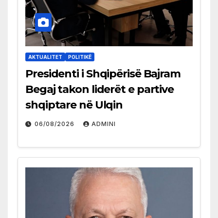
AKTUALITET
POLITIKË
Presidenti i Shqipërisë Bajram
Begaj takon liderët e partive
shqiptare në Ulqin
06/08/2026
ADMINI