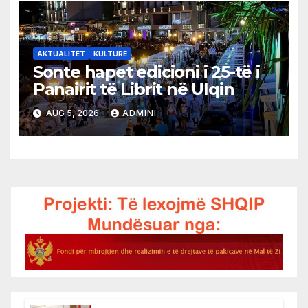
AKTUALITET
KULTURË
Sonte hapet edicioni i 25-të i
Panairit të Librit në Ulqin
AUG 5, 2026
ADMINI