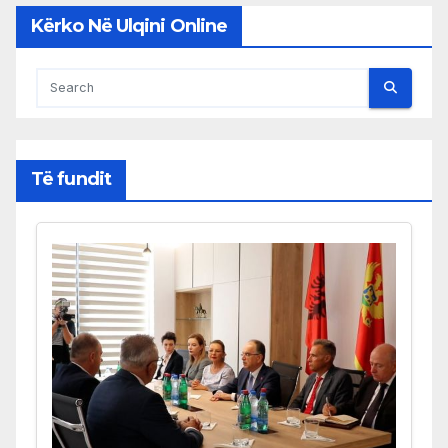
Kërko Në Ulqini Online
Të fundit