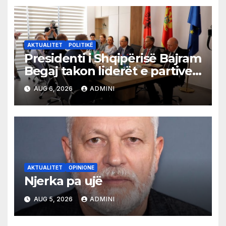
AKTUALITET
POLITIKË
Presidenti i Shqipërisë Bajram
Begaj takon liderët e partive
shqiptare në Ulqin
AUG 6, 2026
ADMINI
AKTUALITET
OPINIONE
Njerka pa ujë
AUG 5, 2026
ADMINI