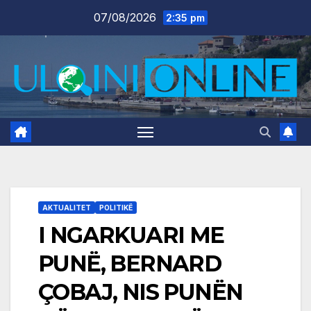
Skip
07/08/2026
2:35 pm
to
content
AKTUALITET
POLITIKË
I NGARKUARI ME
PUNË, BERNARD
ÇOBAJ, NIS PUNËN