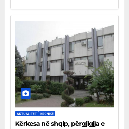
AKTUALITET
KRONIKË
Kërkesa në shqip, përgjigjja e