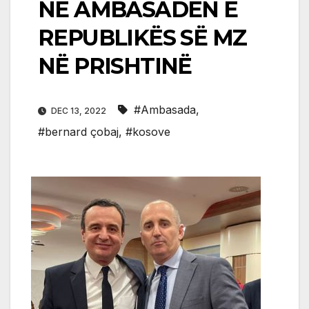
NË AMBASADËN E
REPUBLIKËS SË MZ
NË PRISHTINË
#Ambasada
,
DEC 13, 2022
#bernard çobaj
,
#kosove