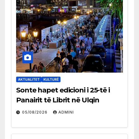
AKTUALITET
KULTURË
Sonte hapet edicioni i 25-të i
Panairit të Librit në Ulqin
05/08/2026
ADMINI