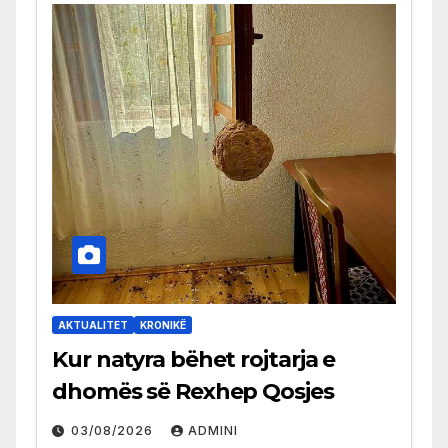
AKTUALITET
KRONIKË
Kur natyra bëhet rojtarja e
dhomës së Rexhep Qosjes
03/08/2026
ADMINI