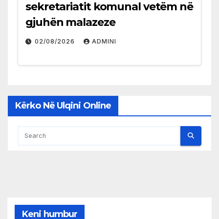
sekretariatit komunal vetëm në
gjuhën malazeze
02/08/2026
ADMINI
Kërko Në Ulqini Online
Keni humbur