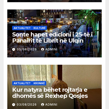
AKTUALITET
KULTURË
Sonte hapet edicioni i 25-të i
Panairit të Librit në Ulqin
05/08/2026
ADMINI
AKTUALITET
KRONIKË
Kur natyra bëhet rojtarja e
dhomës së Rexhep Qosjes
03/08/2026
ADMINI