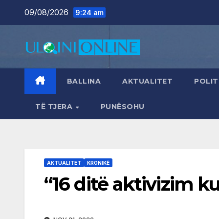
Skip
09/08/2026
9:24 am
to
content
BALLINA
AKTUALITET
POLIT
TË TJERA
PUNËSOHU
AKTUALITET
KRONIKË
“16 ditë aktivizim 