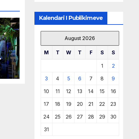
të burimeve më
të çmuara
Kalendari I Publikimeve
August 2026
M
T
W
T
F
S
S
 në
1
2
3
4
5
6
7
8
9
10
11
12
13
14
15
16
17
18
19
20
21
22
23
24
25
26
27
28
29
30
31