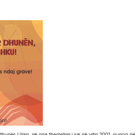
hunës Ulqin, që nga themelimi i saj në vitin 2001. punon n