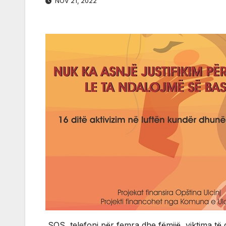
NOV 21, 2022
SOS telefoni për femra dhe fëmijë viktima të d