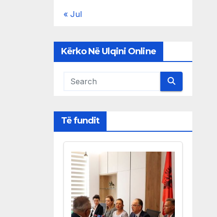
« Jul
Kërko Në Ulqini Online
Të fundit