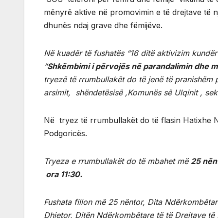
mënyrë aktive në promovimin e të drejtave të nj
dhunës ndaj grave dhe fëmijëve.
Në kuadër të fushatës “16 ditë aktivizim kundër
“
Shkëmbimi i përvojës në parandalimin dhe m
tryezë të rrumbullakët do të jenë të pranishëm 
arsimit, shëndetësisë ,Komunës së Ulqinit , sek
Në tryez të rrumbullakët do të flasin Hatixhe Ne
Podgoricës.
Tryeza e rrumbullakët do të mbahet më
25 nënt
ora 11:30.
Fushata fillon më 25 nëntor, Dita Ndërkombëta
Dhjetor, Ditën Ndërkombëtare të të Drejtave të 