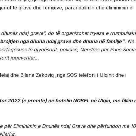
eriut të grave dhe fëmijëve, parandalimin dhe eliminimin e
 dhunës ndaj grave”, do të organizohet tryeza e rrumbullak
brojtjen nga dhuna ndaj grave dhe dhuna në familje”
. Në 
përfaqësues të gjyqësorit, policisë, Qendrës për Punë Socia
torit joqeveritar…
laj dhe Bilana Zekoviq ,nga SOS telefoni i Ulqinit dhe i
or 2022 (e premte) në hotelin NOBEL në Ulqin, me fillim 
re për Eliminimin e Dhunës ndaj Grave dhe përfundon më 10
Njeriut.