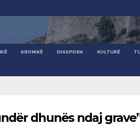
IKË
KRONIKË
DIASPORA
KULTURË
T
kundër dhunës ndaj grave