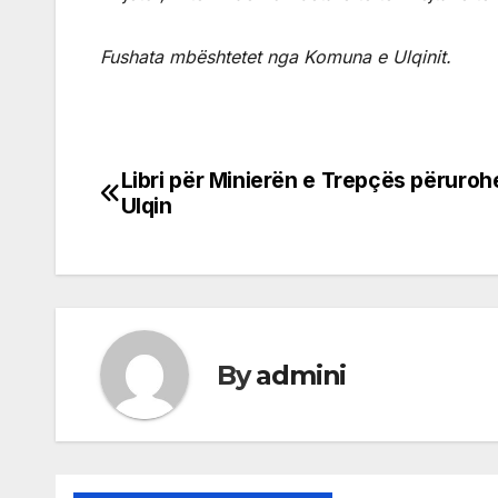
Fushata mbështetet nga Komuna e Ulqinit.
Libri për Minierën e Trepçës përuroh
Post
Ulqin
navigation
By
admini