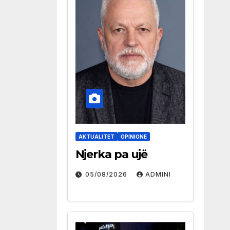
AKTUALITET
OPINIONE
Njerka pa ujë
05/08/2026
ADMINI