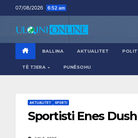
Skip
07/08/2026
6:52 am
to
content
BALLINA
AKTUALITET
POLIT
TË TJERA
PUNËSOHU
AKTUALITET
SPORTI
Sportisti Enes Dush