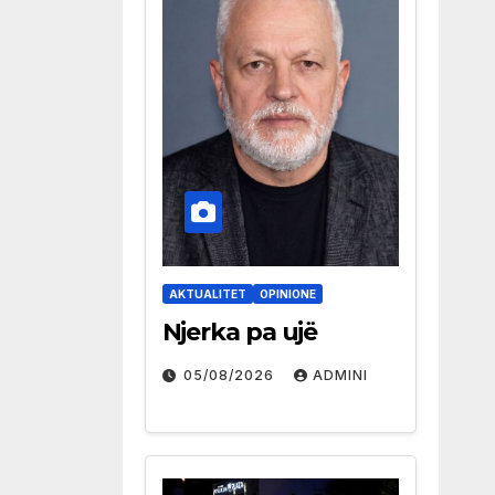
AKTUALITET
OPINIONE
Njerka pa ujë
05/08/2026
ADMINI