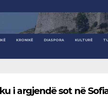
IKË
KRONIKË
DIASPORA
KULTURË
T
ku i argjendë sot në Sofi