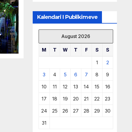
të burimeve më
të çmuara
Kalendari I Publikimeve
August 2026
 në
M
T
W
T
F
S
S
1
2
3
4
5
6
7
8
9
10
11
12
13
14
15
16
17
18
19
20
21
22
23
24
25
26
27
28
29
30
31