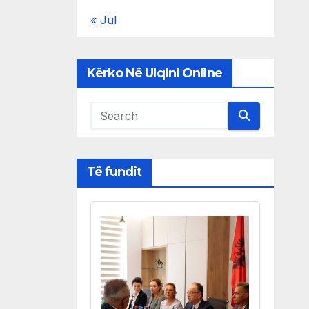
« Jul
Kërko Në Ulqini Online
Të fundit