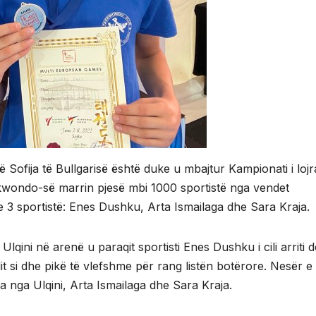
 Sofija të Bullgarisë është duke u mbajtur Kampionati i loj
ekwondo-së marrin pjesë mbi 1000 sportistë nga vendet
e 3 sportistë: Enes Dushku, Arta Ismailaga dhe Sara Kraja.
ini në arenë u paraqit sportisti Enes Dushku i cili arriti d
t si dhe pikë të vlefshme për rang listën botërore. Nesër e
ra nga Ulqini, Arta Ismailaga dhe Sara Kraja.