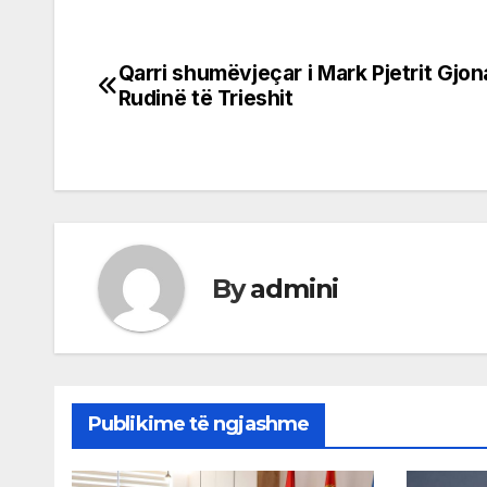
Qarri shumëvjeçar i Mark Pjetrit Gjon
Post
Rudinë të Trieshit
navigation
By
admini
Publikime të ngjashme