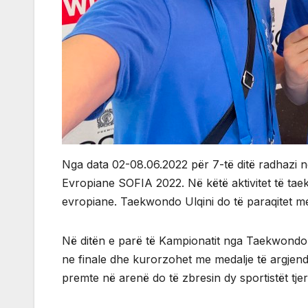
Nga data 02-08.06.2022 për 7-të ditë radhazi në
Evropiane SOFIA 2022. Në këtë aktivitet të ta
evropiane. Taekwondo Ulqini do të paraqitet m
Në ditën e parë të Kampionatit nga Taekwondo Ulq
ne finale dhe kurorzohet me medalje të argjendi
premte në arenë do të zbresin dy sportistët tje