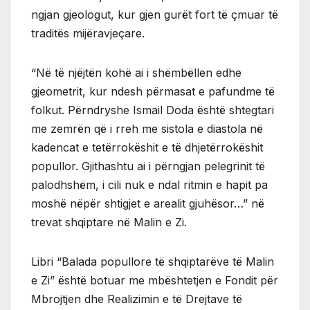
ngjan gjeologut, kur gjen gurët fort të çmuar të
traditës mijëravjeçare.
“Në të njëjtën kohë ai i shëmbëllen edhe
gjeometrit, kur ndesh përmasat e pafundme të
folkut. Përndryshe Ismail Doda është shtegtari
me zemrën që i rreh me sistola e diastola në
kadencat e tetërrokëshit e të dhjetërrokëshit
popullor. Gjithashtu ai i përngjan pelegrinit të
palodhshëm, i cili nuk e ndal ritmin e hapit pa
moshë nëpër shtigjet e arealit gjuhësor…” në
trevat shqiptare në Malin e Zi.
Libri “Balada popullore të shqiptarëve të Malin
e Zi” është botuar me mbështetjen e Fondit për
Mbrojtjen dhe Realizimin e të Drejtave të