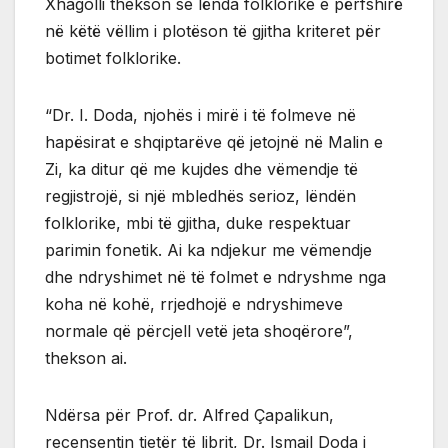
Xhagolli thekson se lënda folklorike e përfshirë
në këtë vëllim i plotëson të gjitha kriteret për
botimet folklorike.
“Dr. I. Doda, njohës i mirë i të folmeve në
hapësirat e shqiptarëve që jetojnë në Malin e
Zi, ka ditur që me kujdes dhe vëmendje të
regjistrojë, si një mbledhës serioz, lëndën
folklorike, mbi të gjitha, duke respektuar
parimin fonetik. Ai ka ndjekur me vëmendje
dhe ndryshimet në të folmet e ndryshme nga
koha në kohë, rrjedhojë e ndryshimeve
normale që përcjell vetë jeta shoqërore”,
thekson ai.
Ndërsa për Prof. dr. Alfred Çapalikun,
recensentin tjetër të librit, Dr. Ismail Doda i