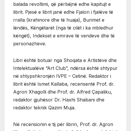
balada revoltimi, që përbëjnë edhe kapitujt e
librit. Pjesë e librit janë edhe Fjalori i fjalëve të
rralla (krahinore dhe të huaja), Burimet e
lëndës, Këngëtarët (nga të cilët i ka mbledhur
këngët), Indekset e emrave të vendeve dhe të
personazheve.
Libri është botuar nga Shoqata e Artistëve dhe
Intelektualëve “Art Club”, ndërsa është shtypur
në shtypshkronjën IVPE – Cetinë. Redaktor i
librit është Ismet Kallaba, recensentë Prof. dr.
Agron Xhagolli dhe Prof. dr. Alfred Çapaliku,
redaktor gjuhësor Dr. Haxhi Shabani dhe
redaktor teknik Qazim Muja.
Në recensionin e tij për librin, Prof. dr. Agron