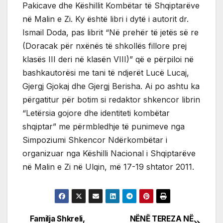
Pakicave dhe Këshillit Kombëtar të Shqiptarëve
në Malin e Zi. Ky është libri i dytë i autorit dr.
Ismail Doda, pas librit “Në prehër të jetës së re
(Doracak për nxënës të shkollës fillore prej
klasës III deri në klasën VIII)” që e përpiloi në
bashkautorësi me tani të ndjerët Lucë Lucaj,
Gjergj Gjokaj dhe Gjergj Berisha. Ai po ashtu ka
përgatitur për botim si redaktor shkencor librin
“Letërsia gojore dhe identiteti kombëtar
shqiptar” me përmbledhje të punimeve nga
Simpoziumi Shkencor Ndërkombëtar i
organizuar nga Këshilli Nacional i Shqiptarëve
në Malin e Zi në Ulqin, më 17-19 shtator 2011.
Familja Shkreli,
NËNË TEREZA NË