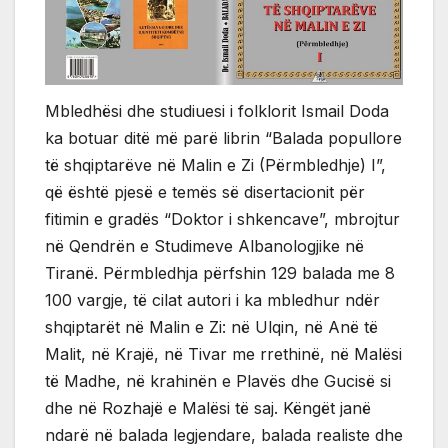
Mbledhësi dhe studiuesi i folklorit Ismail Doda
ka botuar ditë më parë librin “Balada popullore
të shqiptarëve në Malin e Zi (Përmbledhje) I”,
që është pjesë e temës së disertacionit për
fitimin e gradës “Doktor i shkencave”, mbrojtur
në Qendrën e Studimeve Albanologjike në
Tiranë. Përmbledhja përfshin 129 balada me 8
100 vargje, të cilat autori i ka mbledhur ndër
shqiptarët në Malin e Zi: në Ulqin, në Anë të
Malit, në Krajë, në Tivar me rrethinë, në Malësi
të Madhe, në krahinën e Plavës dhe Gucisë si
dhe në Rozhajë e Malësi të saj. Këngët janë
ndarë në balada legjendare, balada realiste dhe