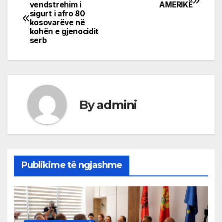
Post
vendstrehim i
AMERIKË
sigurt i afro 80
navigation
kosovarëve në
kohën e gjenocidit
serb
By
admini
Publikime të ngjashme