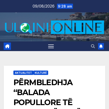
Skip
09/08/2026
9:28 am
to
content
AKTUALITET
KULTURË
PËRMBLEDHJA
“BALADA
POPULLORE TË