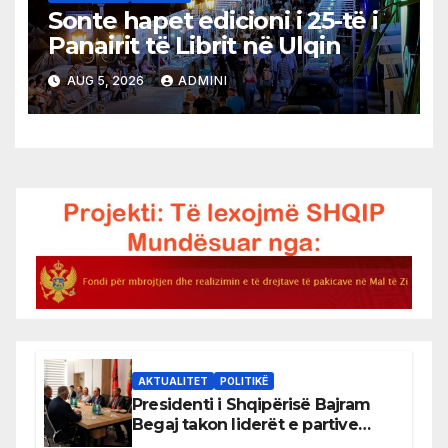
Sonte hapet edicioni i 25-të i
Panairit të Librit në Ulqin
AUG 5, 2026
ADMINI
AKTUALITET
POLITIKË
Presidenti i Shqipërisë Bajram
Begaj takon liderët e partive
shqiptare në Ulqin