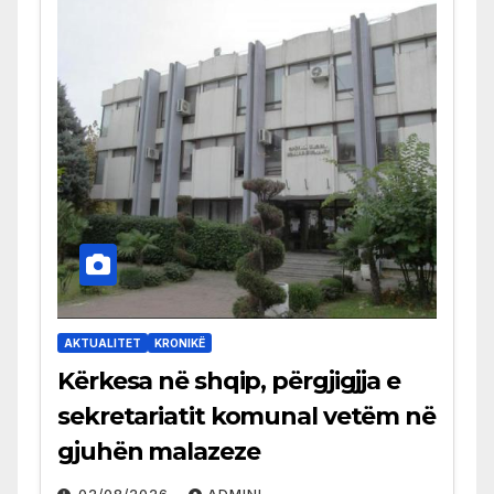
AKTUALITET
KRONIKË
Kërkesa në shqip, përgjigjja e
sekretariatit komunal vetëm në
gjuhën malazeze