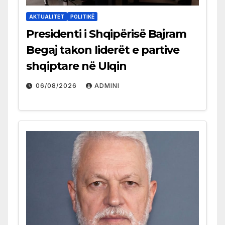
AKTUALITET
POLITIKË
Presidenti i Shqipërisë Bajram
Begaj takon liderët e partive
shqiptare në Ulqin
06/08/2026
ADMINI