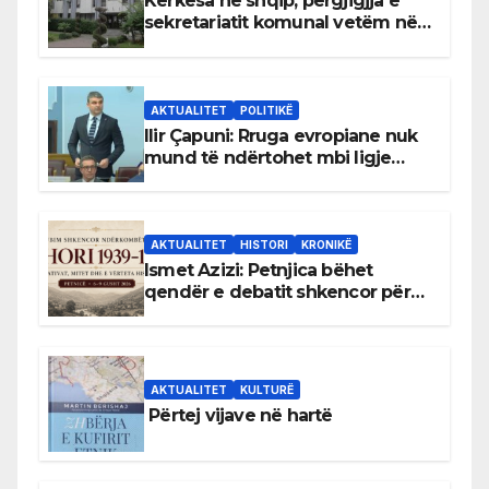
Kërkesa në shqip, përgjigjja e
sekretariatit komunal vetëm në
gjuhën malazeze
AKTUALITET
POLITIKË
Ilir Çapuni: Rruga evropiane nuk
mund të ndërtohet mbi ligje
antikushtetuese
AKTUALITET
HISTORI
KRONIKË
Ismet Azizi: Petnjica bëhet
qendër e debatit shkencor për
Bihorin gjatë viteve 1939–1948
AKTUALITET
KULTURË
Përtej vijave në hartë