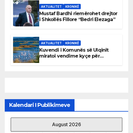
AKTUALITET
KRONIKË
Mustaf Bardhi riemërohet drejtor
i Shkollës Fillore “Bedri Elezaga”
AKTUALITET
KRONIKË
Kuvendi i Komunës së Ulqinit
miratoi vendime kyçe për
mbrojtjen e natyrës dhe
menaxhimin e qëndrueshëm të
burimeve më të çmuara
Kalendari I Publikimeve
August 2026