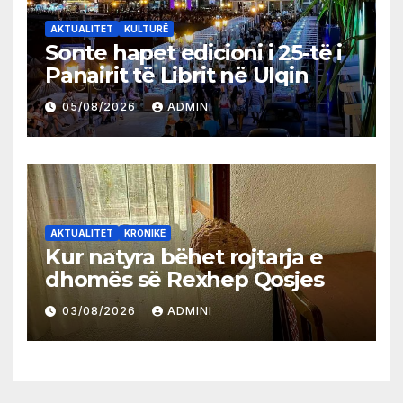
AKTUALITET
KULTURË
Sonte hapet edicioni i 25-të i
Panairit të Librit në Ulqin
05/08/2026
ADMINI
AKTUALITET
KRONIKË
Kur natyra bëhet rojtarja e
dhomës së Rexhep Qosjes
03/08/2026
ADMINI