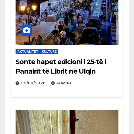
AKTUALITET
KULTURË
Sonte hapet edicioni i 25-të i
Panairit të Librit në Ulqin
05/08/2026
ADMINI