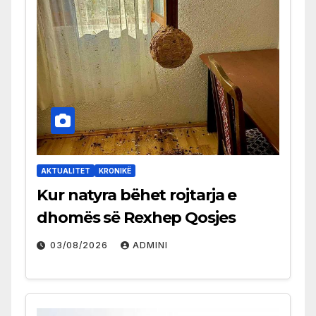
AKTUALITET
KRONIKË
Kur natyra bëhet rojtarja e
dhomës së Rexhep Qosjes
03/08/2026
ADMINI