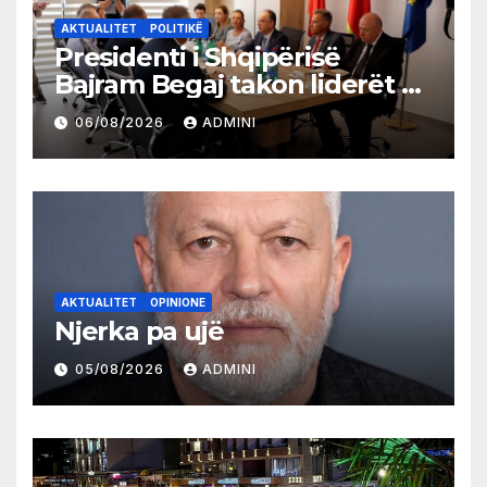
AKTUALITET
POLITIKË
Presidenti i Shqipërisë
Bajram Begaj takon liderët e
partive shqiptare në Ulqin
06/08/2026
ADMINI
AKTUALITET
OPINIONE
Njerka pa ujë
05/08/2026
ADMINI