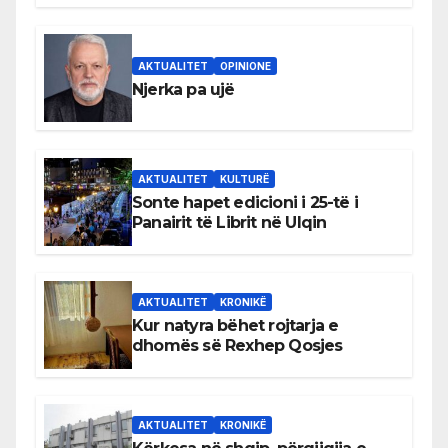
AKTUALITET
OPINIONE
Njerka pa ujë
AKTUALITET
KULTURË
Sonte hapet edicioni i 25-të i
Panairit të Librit në Ulqin
AKTUALITET
KRONIKË
Kur natyra bëhet rojtarja e
dhomës së Rexhep Qosjes
AKTUALITET
KRONIKË