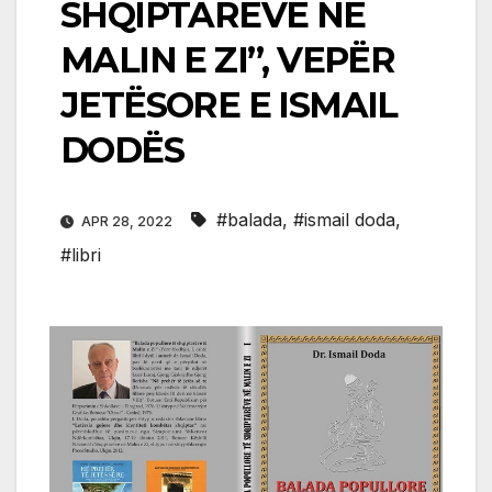
SHQIPTARËVE NË
MALIN E ZI”, VEPËR
JETËSORE E ISMAIL
DODËS
#balada
,
#ismail doda
,
APR 28, 2022
#libri