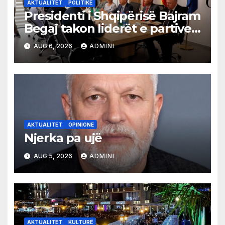
AKTUALITET
POLITIKË
Presidenti i Shqipërisë Bajram
Begaj takon liderët e partive
shqiptare në Ulqin
AUG 6, 2026
ADMINI
AKTUALITET
OPINIONE
Njerka pa ujë
AUG 5, 2026
ADMINI
AKTUALITET
KULTURË