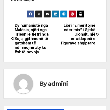
Dy humanistë nga
Libri “E meritojnë
Post
Malësia, njëri nga
nderimin” i Gjekë
Trieshi e tjetri nga
Gjonajt, një
navigation
Koja, gjithmonë të
enciklopedi e
gatshëm të
figurave shqiptare
ndihmojnë aty ku
është nevoja
By
admini