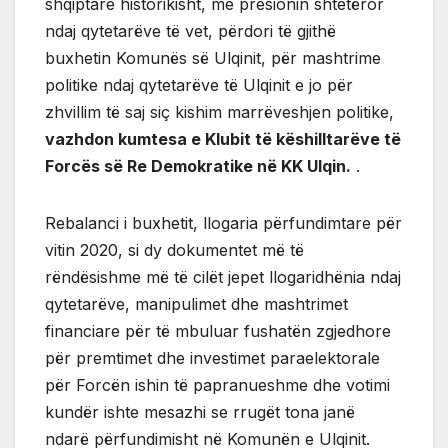
shqiptare historikisht, me presionin shtetëror
ndaj qytetarëve të vet, përdori të gjithë
buxhetin Komunës së Ulqinit, për mashtrime
politike ndaj qytetarëve të Ulqinit e jo për
zhvillim të saj siç kishim marrëveshjen politike,
vazhdon kumtesa e Klubit të këshilltarëve të
Forcës së Re Demokratike në KK Ulqin.
.
Rebalanci i buxhetit, llogaria përfundimtare për
vitin 2020, si dy dokumentet më të
rëndësishme më të cilët jepet llogaridhënia ndaj
qytetarëve, manipulimet dhe mashtrimet
financiare për të mbuluar fushatën zgjedhore
për premtimet dhe investimet paraelektorale
për Forcën ishin të papranueshme dhe votimi
kundër ishte mesazhi se rrugët tona janë
ndarë përfundimisht në Komunën e Ulqinit.