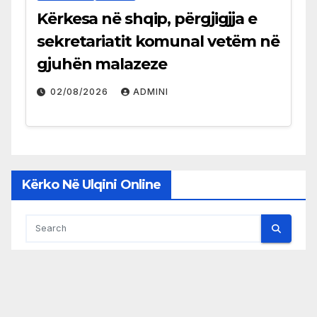
Kërkesa në shqip, përgjigjja e
sekretariatit komunal vetëm në
gjuhën malazeze
02/08/2026
ADMINI
Kërko Në Ulqini Online