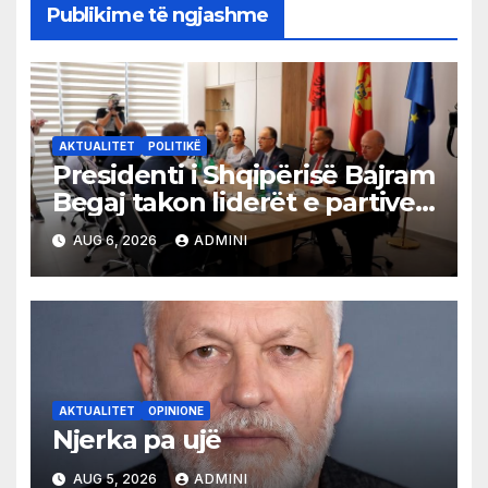
Publikime të ngjashme
AKTUALITET
POLITIKË
Presidenti i Shqipërisë Bajram
Begaj takon liderët e partive
shqiptare në Ulqin
AUG 6, 2026
ADMINI
AKTUALITET
OPINIONE
Njerka pa ujë
AUG 5, 2026
ADMINI