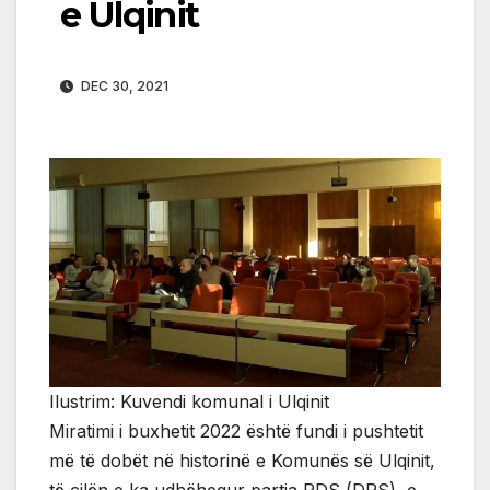
e Ulqinit
DEC 30, 2021
Ilustrim: Kuvendi komunal i Ulqinit
Miratimi i buxhetit 2022 është fundi i pushtetit
më të dobët në historinë e Komunës së Ulqinit,
të cilën e ka udhëhequr partia PDS (DPS), e