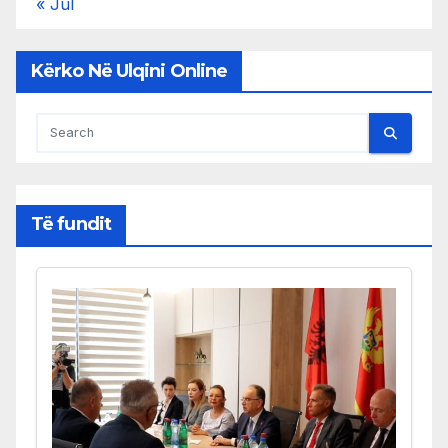
« Jul
Kërko Në Ulqini Online
Të fundit