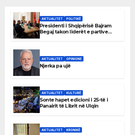
AKTUALITET
POLITIKË
Presidenti i Shqipërisë Bajram
Begaj takon liderët e partive
shqiptare në Ulqin
AKTUALITET
OPINIONE
Njerka pa ujë
AKTUALITET
KULTURË
Sonte hapet edicioni i 25-të i
Panairit të Librit në Ulqin
AKTUALITET
KRONIKË