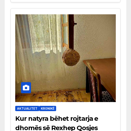
AKTUALITET
KRONIKË
Kur natyra bëhet rojtarja e
dhomës së Rexhep Qosjes