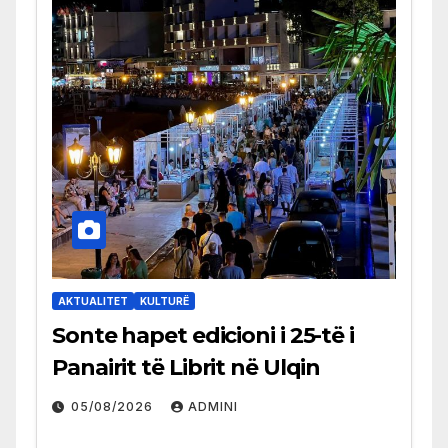
AKTUALITET
KULTURË
Sonte hapet edicioni i 25-të i
Panairit të Librit në Ulqin
05/08/2026
ADMINI