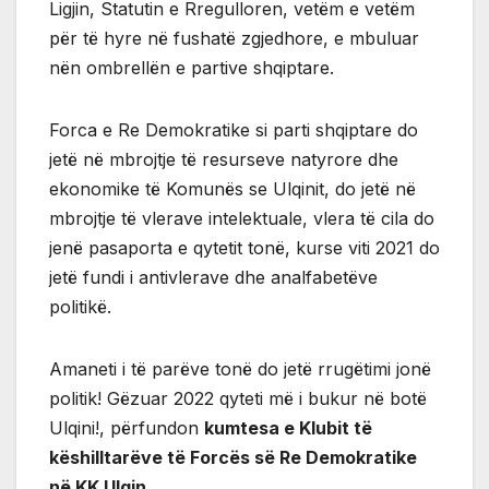
Ligjin, Statutin e Rregulloren, vetëm e vetëm
për të hyre në fushatë zgjedhore, e mbuluar
nën ombrellën e partive shqiptare.
Forca e Re Demokratike si parti shqiptare do
jetë në mbrojtje të resurseve natyrore dhe
ekonomike të Komunës se Ulqinit, do jetë në
mbrojtje të vlerave intelektuale, vlera të cila do
jenë pasaporta e qytetit tonë, kurse viti 2021 do
jetë fundi i antivlerave dhe analfabetëve
politikë.
Amaneti i të parëve tonë do jetë rrugëtimi jonë
politik! Gëzuar 2022 qyteti më i bukur në botë
Ulqini!, përfundon
kumtesa e Klubit të
këshilltarëve të Forcës së Re Demokratike
në KK Ulqin.