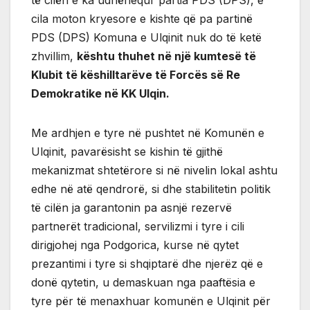
cila moton kryesore e kishte që pa partinë
PDS (DPS) Komuna e Ulqinit nuk do të ketë
zhvillim,
kështu thuhet në një kumtesë të
Klubit të këshilltarëve të Forcës së Re
Demokratike në KK Ulqin.
Me ardhjen e tyre në pushtet në Komunën e
Ulqinit, pavarësisht se kishin të gjithë
mekanizmat shtetërore si në nivelin lokal ashtu
edhe në atë qendrorë, si dhe stabilitetin politik
të cilën ja garantonin pa asnjë rezervë
partnerët tradicional, servilizmi i tyre i cili
dirigjohej nga Podgorica, kurse në qytet
prezantimi i tyre si shqiptarë dhe njerëz që e
donë qytetin, u demaskuan nga paaftësia e
tyre për të menaxhuar komunën e Ulqinit për