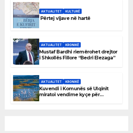
AKTUALITET
KULTURË
Përtej vijave në hartë
AKTUALITET
KRONIKË
Mustaf Bardhi riemërohet drejtor
i Shkollës Fillore “Bedri Elezaga”
AKTUALITET
KRONIKË
Kuvendi i Komunës së Ulqinit
miratoi vendime kyçe për
mbrojtjen e natyrës dhe
menaxhimin e qëndrueshëm të
burimeve më të çmuara