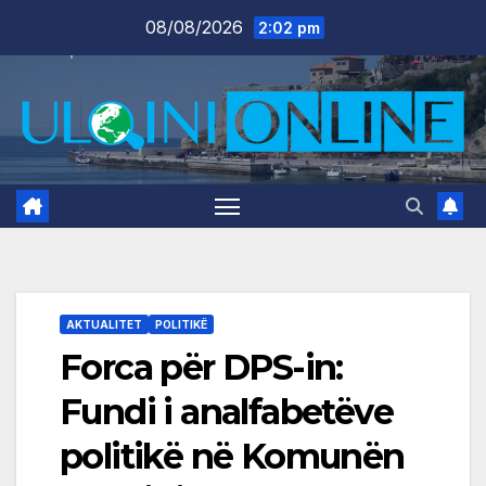
Skip
08/08/2026
2:02 pm
to
content
AKTUALITET
POLITIKË
Forca për DPS-in:
Fundi i analfabetëve
politikë në Komunën