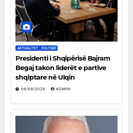
AKTUALITET
POLITIKË
Presidenti i Shqipërisë Bajram
Begaj takon liderët e partive
shqiptare në Ulqin
06/08/2026
ADMINI