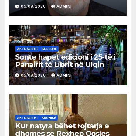
05/08/2026
ADMINI
AKTUALITET
KULTURË
Sonte hapet edicioni i 25-të i
Panairit të Librit në Ulqin
05/08/2026
ADMINI
AKTUALITET
KRONIKË
Kur natyra bëhet rojtarja e
dhomës së Rexhep Qosjes