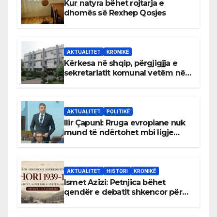
Kur natyra bëhet rojtarja e
dhomës së Rexhep Qosjes
AKTUALITET
KRONIKË
Kërkesa në shqip, përgjigjja e
sekretariatit komunal vetëm në
gjuhën malazeze
AKTUALITET
POLITIKË
Ilir Çapuni: Rruga evropiane nuk
mund të ndërtohet mbi ligje
antikushtetuese
AKTUALITET
HISTORI
KRONIKË
Ismet Azizi: Petnjica bëhet
qendër e debatit shkencor për
Bihorin gjatë viteve 1939–1948