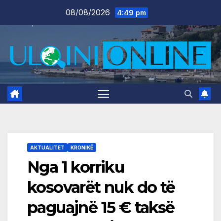
Skip
08/08/2026
4:49 pm
to
content
AKTUALITET
KRONIKË
Nga 1 korriku
kosovarët nuk do të
paguajnë 15 € taksë