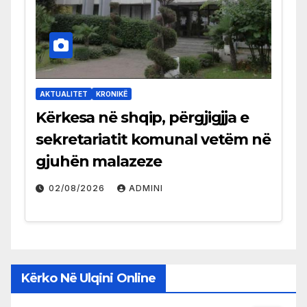
AKTUALITET
KRONIKË
Kërkesa në shqip, përgjigjja e
sekretariatit komunal vetëm në
gjuhën malazeze
02/08/2026
ADMINI
Kërko Në Ulqini Online