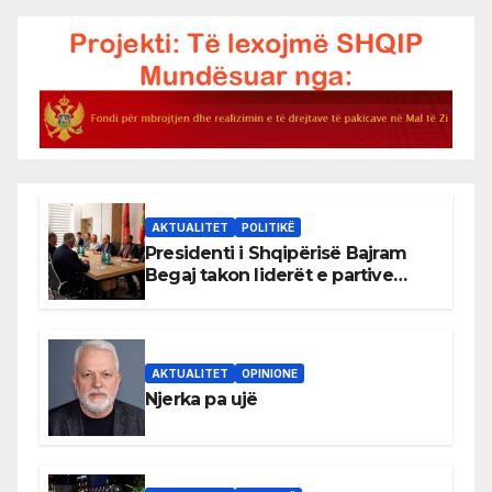
AKTUALITET
POLITIKË
Presidenti i Shqipërisë Bajram
Begaj takon liderët e partive
shqiptare në Ulqin
AKTUALITET
OPINIONE
Njerka pa ujë