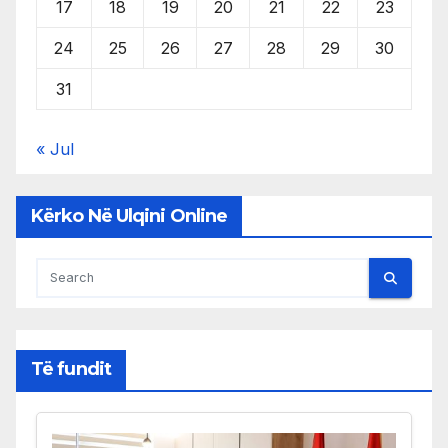
17
18
19
20
21
22
23
24
25
26
27
28
29
30
31
« Jul
Kërko Në Ulqini Online
Të fundit