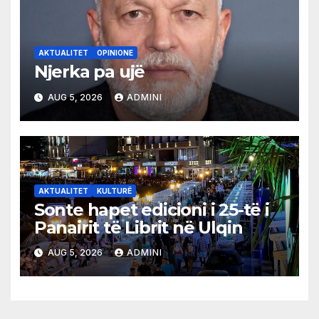
AKTUALITET
OPINIONE
Njerka pa ujë
AUG 5, 2026
ADMINI
AKTUALITET
KULTURË
Sonte hapet edicioni i 25-të i
Panairit të Librit në Ulqin
AUG 5, 2026
ADMINI