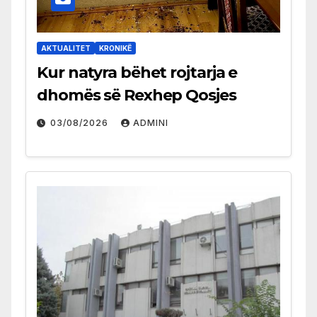
AKTUALITET
KRONIKË
Kur natyra bëhet rojtarja e
dhomës së Rexhep Qosjes
03/08/2026
ADMINI