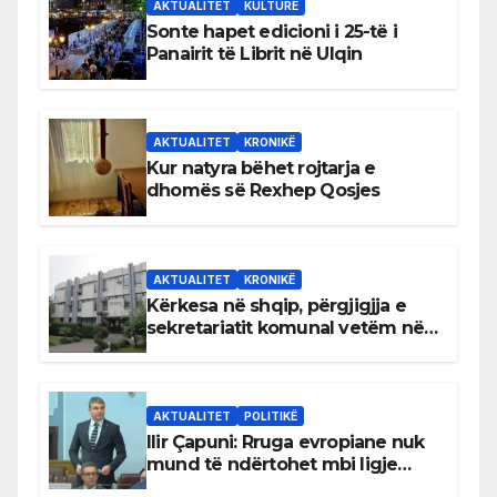
AKTUALITET
KULTURË
Sonte hapet edicioni i 25-të i
Panairit të Librit në Ulqin
AKTUALITET
KRONIKË
Kur natyra bëhet rojtarja e
dhomës së Rexhep Qosjes
AKTUALITET
KRONIKË
Kërkesa në shqip, përgjigjja e
sekretariatit komunal vetëm në
gjuhën malazeze
AKTUALITET
POLITIKË
Ilir Çapuni: Rruga evropiane nuk
mund të ndërtohet mbi ligje
antikushtetuese