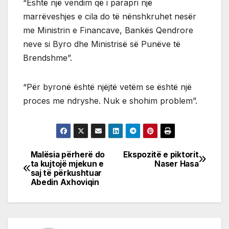
“Është një vendim që i parapri një
marrëveshjes e cila do të nënshkruhet nesër
me Ministrin e Financave, Bankës Qendrore
neve si Byro dhe Ministrisë së Punëve të
Brendshme”.
“Për byronë është njëjtë vetëm se është një
proces me ndryshe. Nuk e shohim problem”.
Malësia përherë do
Ekspozitë e piktorit
Post
ta kujtojë mjekun e
Naser Hasa
saj të përkushtuar
navigation
Abedin Axhoviqin