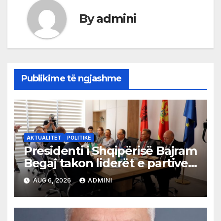
By
admini
Publikime të ngjashme
AKTUALITET
POLITIKË
Presidenti i Shqipërisë Bajram
Begaj takon liderët e partive
shqiptare në Ulqin
AUG 6, 2026
ADMINI