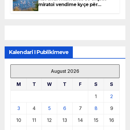
miratoi vendime kyçe për
mbrojtjen e natyrës dhe
menaxhimin e qëndrueshëm të
burimeve më të çmuara
Kalendari I Publikimeve
August 2026
M
T
W
T
F
S
S
1
2
3
4
5
6
7
8
9
10
11
12
13
14
15
16