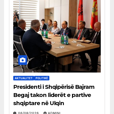
AKTUALITET
POLITIKË
Presidenti i Shqipërisë Bajram
Begaj takon liderët e partive
shqiptare në Ulqin
06/08/2026
ADMINI