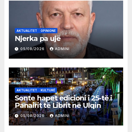
AKTUALITET
OPINIONE
Njerka pa ujë
05/08/2026
ADMINI
AKTUALITET
KULTURË
Sonte hapet edicioni i 25-të i
Panairit të Librit në Ulqin
05/08/2026
ADMINI