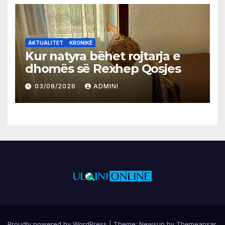
AKTUALITET
KRONIKË
Kur natyra bëhet rojtarja e
dhomës së Rexhep Qosjes
03/08/2026
ADMINI
Proudly powered by WordPress
|
Theme:
Newsup
by
Themeansar
.