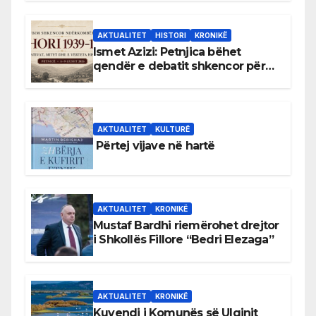
AKTUALITET
HISTORI
KRONIKË
Ismet Azizi: Petnjica bëhet
qendër e debatit shkencor për
Bihorin gjatë viteve 1939–1948
AKTUALITET
KULTURË
Përtej vijave në hartë
AKTUALITET
KRONIKË
Mustaf Bardhi riemërohet drejtor
i Shkollës Fillore “Bedri Elezaga”
AKTUALITET
KRONIKË
Kuvendi i Komunës së Ulqinit