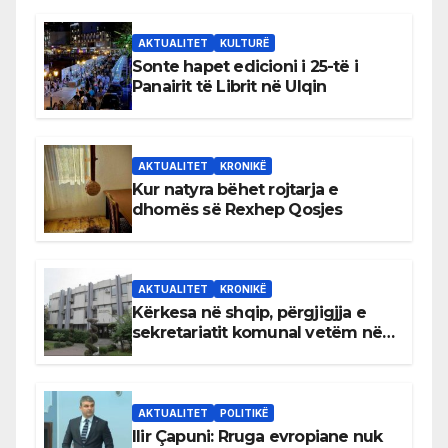
AKTUALITET
KULTURË
Sonte hapet edicioni i 25-të i
Panairit të Librit në Ulqin
AKTUALITET
KRONIKË
Kur natyra bëhet rojtarja e
dhomës së Rexhep Qosjes
AKTUALITET
KRONIKË
Kërkesa në shqip, përgjigjja e
sekretariatit komunal vetëm në
gjuhën malazeze
AKTUALITET
POLITIKË
Ilir Çapuni: Rruga evropiane nuk