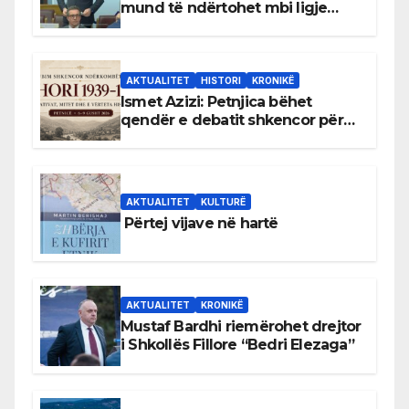
mund të ndërtohet mbi ligje
antikushtetuese
AKTUALITET
HISTORI
KRONIKË
Ismet Azizi: Petnjica bëhet
qendër e debatit shkencor për
Bihorin gjatë viteve 1939–1948
AKTUALITET
KULTURË
Përtej vijave në hartë
AKTUALITET
KRONIKË
Mustaf Bardhi riemërohet drejtor
i Shkollës Fillore “Bedri Elezaga”