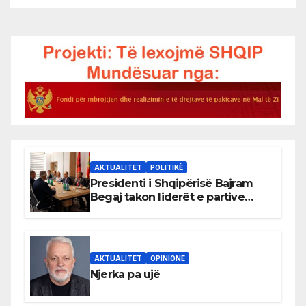
AKTUALITET
POLITIKË
Presidenti i Shqipërisë Bajram
Begaj takon liderët e partive
shqiptare në Ulqin
AKTUALITET
OPINIONE
Njerka pa ujë