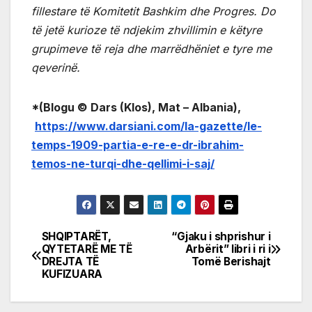
fillestare të Komitetit Bashkim dhe Progres. Do
të jetë kurioze të ndjekim zhvillimin e këtyre
grupimeve të reja dhe marrëdhëniet e tyre me
qeverinë.
*(Blogu © Dars (Klos), Mat – Albania),
https://www.darsiani.com/la-gazette/le-
temps-1909-partia-e-re-e-dr-ibrahim-
temos-ne-turqi-dhe-qellimi-i-saj/
SHQIPTARËT,
“Gjaku i shprishur i
Post
QYTETARË ME TË
Arbërit” libri i ri i
DREJTA TË
Tomë Berishajt
navigation
KUFIZUARA