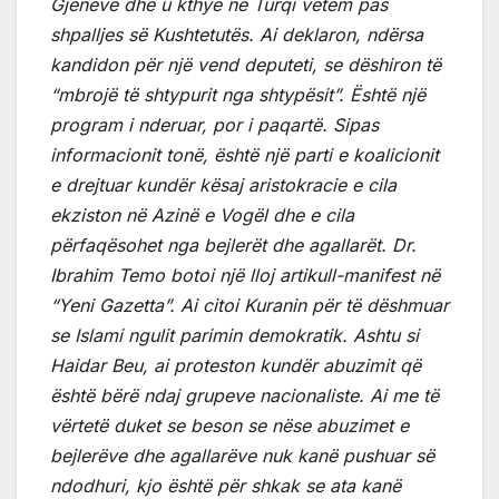
Gjenevë dhe u kthye në Turqi vetëm pas
shpalljes së Kushtetutës. Ai deklaron, ndërsa
kandidon për një vend deputeti, se dëshiron të
“mbrojë të shtypurit nga shtypësit”. Është një
program i nderuar, por i paqartë. Sipas
informacionit tonë, është një parti e koalicionit
e drejtuar kundër kësaj aristokracie e cila
ekziston në Azinë e Vogël dhe e cila
përfaqësohet nga bejlerët dhe agallarët. Dr.
Ibrahim Temo botoi një lloj artikull-manifest në
“Yeni Gazetta”. Ai citoi Kuranin për të dëshmuar
se Islami ngulit parimin demokratik. Ashtu si
Haidar Beu, ai proteston kundër abuzimit që
është bërë ndaj grupeve nacionaliste. Ai me të
vërtetë duket se beson se nëse abuzimet e
bejlerëve dhe agallarëve nuk kanë pushuar së
ndodhuri, kjo është për shkak se ata kanë