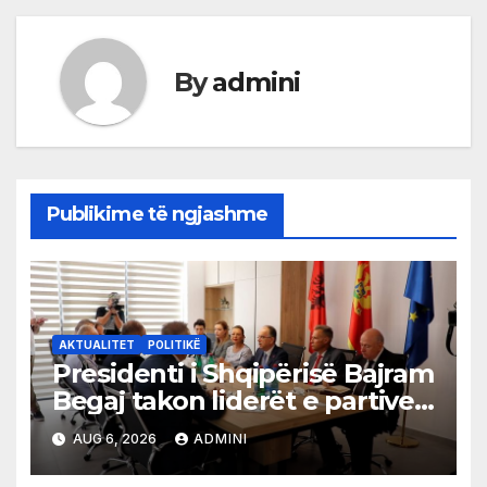
By
admini
Publikime të ngjashme
AKTUALITET
POLITIKË
Presidenti i Shqipërisë Bajram
Begaj takon liderët e partive
shqiptare në Ulqin
AUG 6, 2026
ADMINI