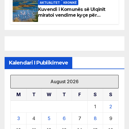
AKTUALITET
KRONIKË
Kuvendi i Komunës së Ulqinit
miratoi vendime kyçe për
mbrojtjen e natyrës dhe
menaxhimin e qëndrueshëm të
burimeve më të çmuara
Kalendari I Publikimeve
August 2026
M
T
W
T
F
S
S
1
2
3
4
5
6
7
8
9