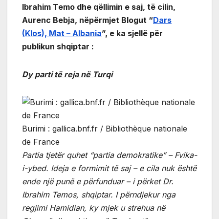
Ibrahim Temo dhe qëllimin e saj, të cilin,
Aurenc Bebja, nëpërmjet Blogut “
Dars
(Klos), Mat – Albania
”, e ka sjellë për
publikun shqiptar :
Dy parti të reja në Turqi
Burimi : gallica.bnf.fr / Bibliothèque nationale
de France
Partia tjetër quhet “partia demokratike” – Fvika-
i-ybed. Ideja e formimit të saj – e cila nuk është
ende një punë e përfunduar – i përket Dr.
Ibrahim Temos, shqiptar. I përndjekur nga
regjimi Hamidian, ky mjek u strehua në