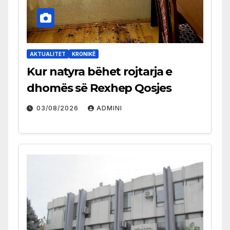
AKTUALITET
KRONIKË
Kur natyra bëhet rojtarja e
dhomës së Rexhep Qosjes
03/08/2026
ADMINI