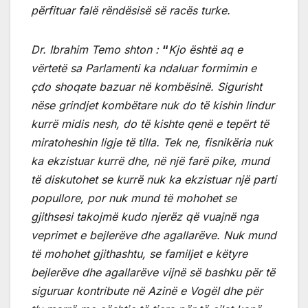
përfituar falë rëndësisë së racës turke.
Dr. Ibrahim Temo shton :
“
Kjo është aq e
vërtetë sa Parlamenti ka ndaluar formimin e
çdo shoqate bazuar në kombësinë. Sigurisht
nëse grindjet kombëtare nuk do të kishin lindur
kurrë midis nesh, do të kishte qenë e tepërt të
miratoheshin ligje të tilla. Tek ne, fisnikëria nuk
ka ekzistuar kurrë dhe, në një farë pike, mund
të diskutohet se kurrë nuk ka ekzistuar një parti
popullore, por nuk mund të mohohet se
gjithsesi takojmë kudo njerëz që vuajnë nga
veprimet e bejlerëve dhe agallarëve. Nuk mund
të mohohet gjithashtu, se familjet e këtyre
bejlerëve dhe agallarëve vijnë së bashku për të
siguruar kontribute në Azinë e Vogël dhe për