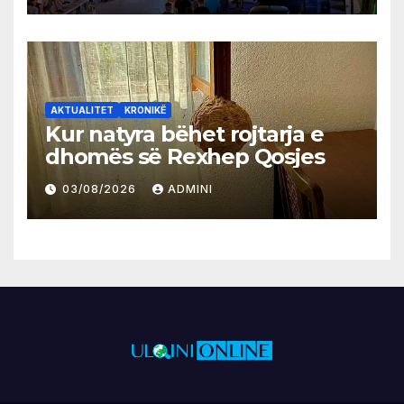
AKTUALITET
KRONIKË
Kur natyra bëhet rojtarja e
dhomës së Rexhep Qosjes
03/08/2026
ADMINI