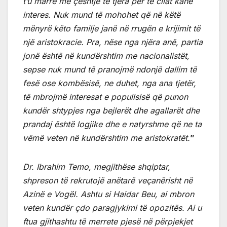
t’u marrë me çështje të tjera për të cilat kanë
interes. Nuk mund të mohohet që në këtë
mënyrë këto familje janë në rrugën e krijimit të
një aristokracie. Pra, nëse nga njëra anë, partia
jonë është në kundërshtim me nacionalistët,
sepse nuk mund të pranojmë ndonjë dallim të
fesë ose kombësisë, ne duhet, nga ana tjetër,
të mbrojmë interesat e popullsisë që punon
kundër shtypjes nga bejlerët dhe agallarët dhe
prandaj është logjike dhe e natyrshme që ne ta
vëmë veten në kundërshtim me aristokratët.
”
Dr. Ibrahim Temo, megjithëse shqiptar,
shpreson të rekrutojë anëtarë veçanërisht në
Azinë e Vogël. Ashtu si Haidar Beu, ai mbron
veten kundër çdo paragjykimi të opozitës. Ai u
ftua gjithashtu të merrete pjesë në përpjekjet