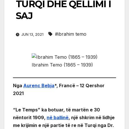
TURQI DHE QËLLIMI I
SAJ
#ibrahim temo
JUN 13, 2021
Ibrahim Temo (1865 – 1939)
Nga
Aurenc Bebja
*, Francë – 12 Qershor
2021
“Le Temps” ka botuar, të martën e 30
nëntorit 1909,
në ballinë
, një shkrim në lidhje
me krijimin e një partie të re në Turqi nga Dr.