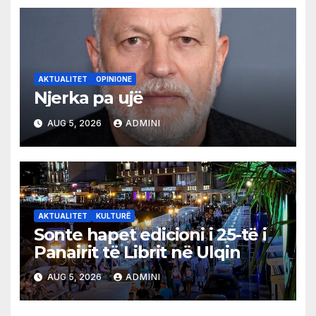
AKTUALITET
OPINIONE
Njerka pa ujë
AUG 5, 2026
ADMINI
AKTUALITET
KULTURË
Sonte hapet edicioni i 25-të i
Panairit të Librit në Ulqin
AUG 5, 2026
ADMINI