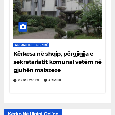
AKTUALITET
KRONIKË
Kërkesa në shqip, përgjigjja e
sekretariatit komunal vetëm në
gjuhën malazeze
02/08/2026
ADMINI
Kërko Në Ulqini Online