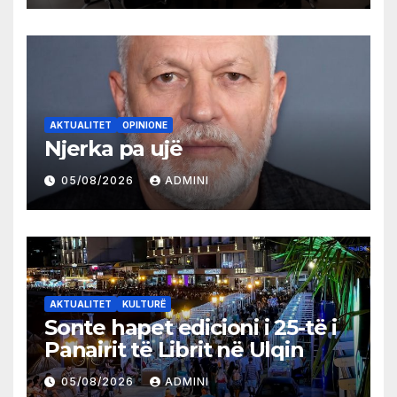
AKTUALITET
OPINIONE
Njerka pa ujë
05/08/2026
ADMINI
AKTUALITET
KULTURË
Sonte hapet edicioni i 25-të i
Panairit të Librit në Ulqin
05/08/2026
ADMINI