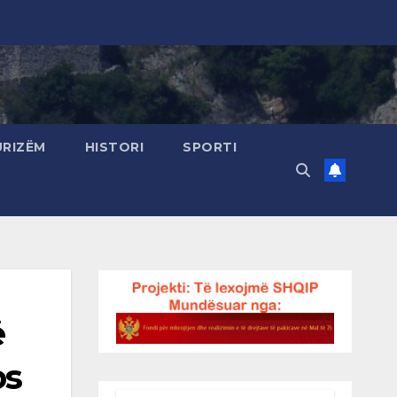
URIZËM
HISTORI
SPORTI
ë
os