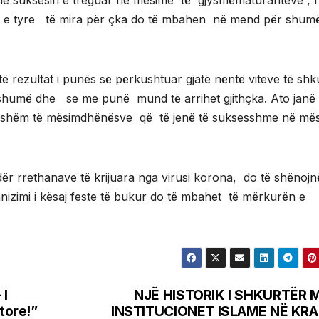
 me suksesin e treguar në mësime të gjysmëmaturantëve , 
jet e tyre të mira për çka do të mbahen në mend për shum
ë rezultat i punës së përkushtuar gjatë nëntë viteve të shk
shumë dhe se me punë mund të arrihet gjithçka. Ato janë 
konshëm të mësimdhënësve që të jenë të suksesshme në më
ër rrethanave të krijuara nga virusi korona, do të shënojn
zimi i kësaj feste të bukur do të mbahet të mërkurën e
 I
NJË HISTORIK I SHKURTËR 
tore!”
INSTITUCIONET ISLAME NË KRA