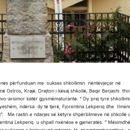
nës përfunduan me sukses shkollimin nëntëvjeçar në
ë Ostros, Krajë. Drejtori i kësaj shkollë, Beqir Berjashi tho
kativo-arsimor katër gjysmëmaturantë. “ Dy prej tyre shkollim
eshëm, ndërsa dy të tjerë, Fjorentina Lekperiq dhe Ilmeni
. Me rastin e ndarjes së këtyre shpërblimeve në shkollë 
orentina Lekperiq u shpall nxënëse e gjeneratës. ” Mësimdhë