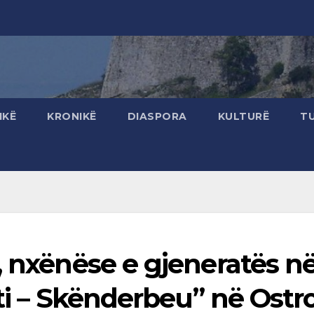
IKË
KRONIKË
DIASPORA
KULTURË
T
, nxënëse e gjeneratës n
oti – Skënderbeu” në Ostr