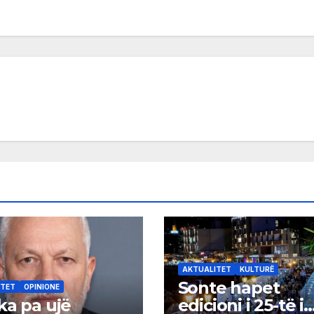
AKTUALITET
KULTURË
Sonte hapet
ITET
OPINIONE
ka pa ujë
edicioni i 25-të i