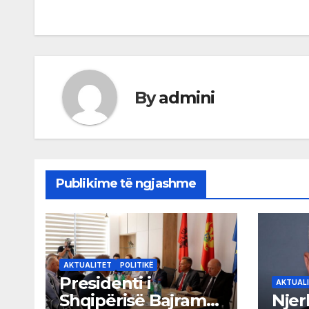
navigation
By
admini
Publikime të ngjashme
AKTUALITET
POLITIKË
Presidenti i
AKTUAL
Shqipërisë Bajram
Njer