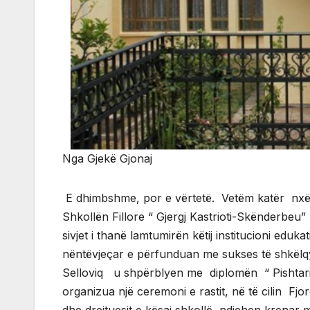
Nga Gjekë Gjonaj
E dhimbshme, por e vërtetë. Vetëm katër nxë
Shkollën Fillore “ Gjergj Kastrioti-Skënderbeu” n
sivjet i thanë lamtumirën këtij institucioni edu
nëntëvjeçar e përfunduan me sukses të shkëlqy
Selloviq u shpërblyen me diplomën “ Pishtari”
organizua një ceremoni e rastit, në të cilin Fj