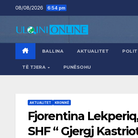
Skip
08/08/2026
6:54 pm
to
content
BALLINA
AKTUALITET
POLIT
TË TJERA
PUNËSOHU
AKTUALITET
KRONIKË
Fjorentina Lekperiq
SHF “ Gjergj Kastri