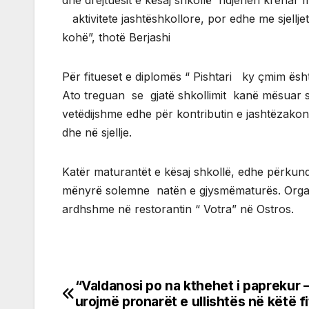
dhe drejtuesit e kësaj shkollë ndjehen krenar
aktivitete jashtëshkollore, por edhe me sjell
kohë”, thotë Berjashi
Për fitueset e diplomës “ Pishtari ky çmim ësht
Ato treguan se gjatë shkollimit kanë mësuar 
vetëdijshme edhe për kontributin e jashtëza
dhe në sjellje.
Katër maturantët e kësaj shkollë, edhe përkund
mënyrë solemne natën e gjysmëmaturës. Organi
ardhshme në restorantin “ Votra” në Ostros.
“Valdanosi po na kthehet i paprekur –
Post
urojmë pronarët e ullishtës në këtë fi