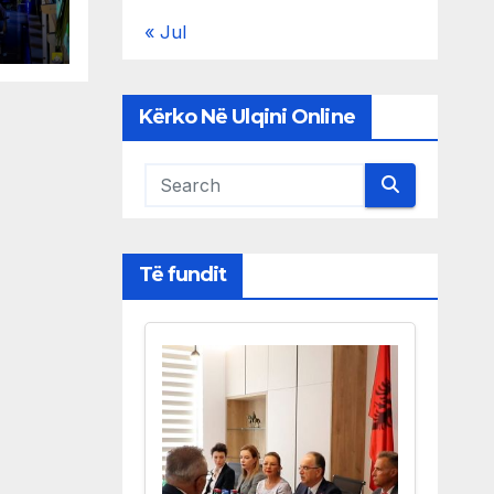
 në
« Jul
Kërko Në Ulqini Online
Të fundit