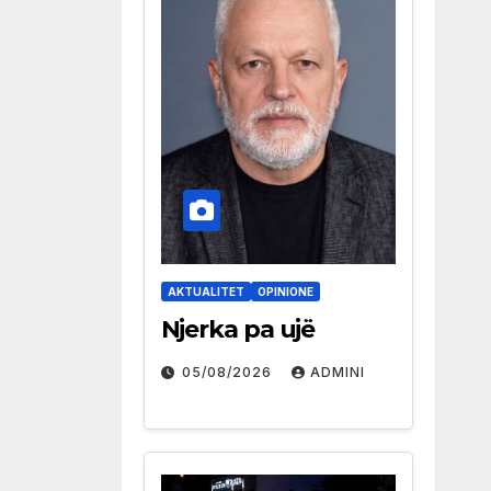
AKTUALITET
OPINIONE
Njerka pa ujë
05/08/2026
ADMINI