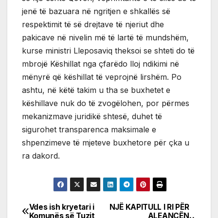
jenë të bazuara në ngritjen e shkallës së
respektimit të së drejtave të njeriut dhe
pakicave në nivelin më të lartë të mundshëm,
kurse ministri Lleposaviq theksoi se shteti do të
mbrojë Këshillat nga çfarëdo lloj ndikimi në
mënyrë që këshillat të veprojnë lirshëm. Po
ashtu, në këtë takim u tha se buxhetet e
këshillave nuk do të zvogëlohen, por përmes
mekanizmave juridikë shtesë, duhet të
sigurohet transparenca maksimale e
shpenzimeve të mjeteve buxhetore për çka u
ra dakord.
Vdes ish kryetari i
NJË KAPITULL I RI PËR
Post
Komunës së Tuzit
ALEANCËN