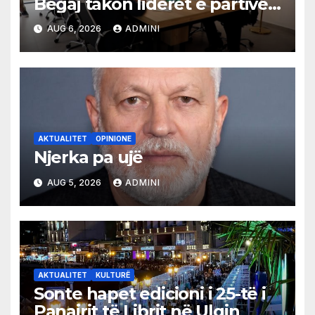
Begaj takon liderët e partive
shqiptare në Ulqin
AUG 6, 2026
ADMINI
AKTUALITET
OPINIONE
Njerka pa ujë
AUG 5, 2026
ADMINI
AKTUALITET
KULTURË
Sonte hapet edicioni i 25-të i
Panairit të Librit në Ulqin