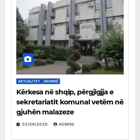
AKTUALITET
KRONIKË
Kërkesa në shqip, përgjigjja e
sekretariatit komunal vetëm në
gjuhën malazeze
02/08/2026
ADMINI