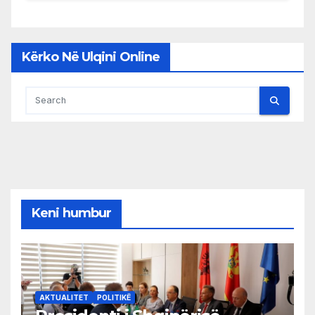
Kërko Në Ulqini Online
Keni humbur
AKTUALITET
POLITIKË