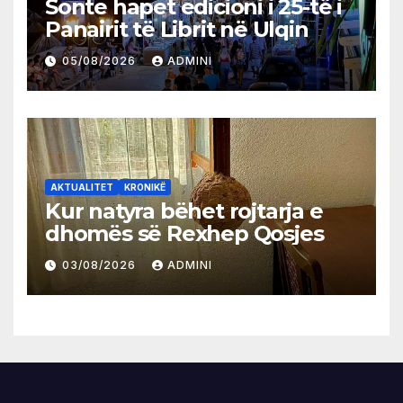
Sonte hapet edicioni i 25-të i
Panairit të Librit në Ulqin
05/08/2026
ADMINI
AKTUALITET
KRONIKË
Kur natyra bëhet rojtarja e
dhomës së Rexhep Qosjes
03/08/2026
ADMINI