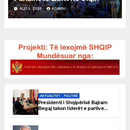
AUG 5, 2026
ADMINI
AKTUALITET
POLITIKË
Presidenti i Shqipërisë Bajram
Begaj takon liderët e partive
shqiptare në Ulqin