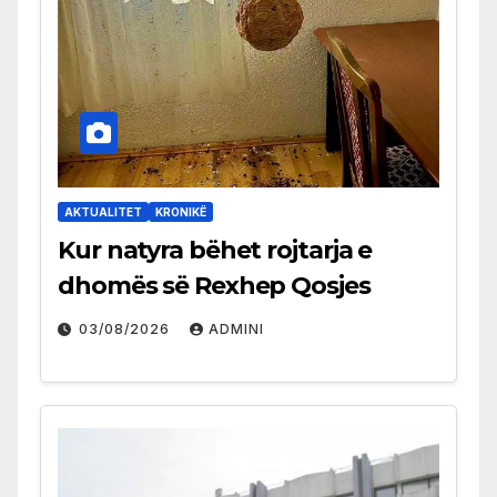
AKTUALITET
KRONIKË
Kur natyra bëhet rojtarja e
dhomës së Rexhep Qosjes
03/08/2026
ADMINI