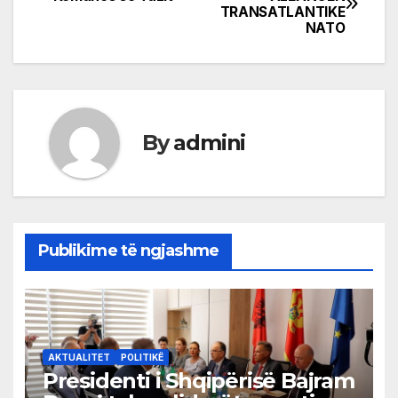
TRANSATLANTIKE
navigation
NATO
By
admini
Publikime të ngjashme
AKTUALITET
POLITIKË
Presidenti i Shqipërisë Bajram