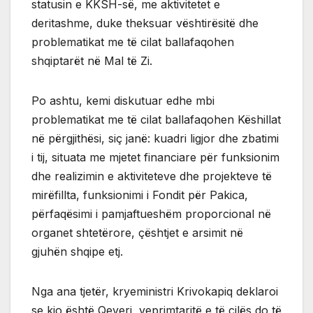
statusin e KKSH-së, me aktivitetet e
deritashme, duke theksuar vështirësitë dhe
problematikat me të cilat ballafaqohen
shqiptarët në Mal të Zi.
Po ashtu, kemi diskutuar edhe mbi
problematikat me të cilat ballafaqohen Këshillat
në përgjithësi, siç janë: kuadri ligjor dhe zbatimi
i tij, situata me mjetet financiare për funksionim
dhe realizimin e aktiviteteve dhe projekteve të
mirëfillta, funksionimi i Fondit për Pakica,
përfaqësimi i pamjaftueshëm proporcional në
organet shtetërore, çështjet e arsimit në
gjuhën shqipe etj.
Nga ana tjetër, kryeministri Krivokapiq deklaroi
se kjo është Qeveri, veprimtaritë e të cilës do të