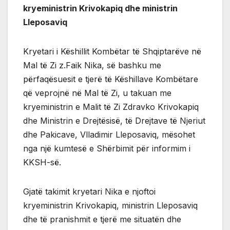
kryeministrin Krivokapiq dhe ministrin
Lleposaviq
Kryetari i Këshillit Kombëtar të Shqiptarëve në
Mal të Zi z.Faik Nika, së bashku me
përfaqësuesit e tjerë të Këshillave Kombëtare
që veprojnë në Mal të Zi, u takuan me
kryeministrin e Malit të Zi Zdravko Krivokapiq
dhe Ministrin e Drejtësisë, të Drejtave të Njeriut
dhe Pakicave, Vlladimir Lleposaviq, mësohet
nga një kumtesë e Shërbimit për informim i
KKSH-së.
Gjatë takimit kryetari Nika e njoftoi
kryeministrin Krivokapiq, ministrin Lleposaviq
dhe të pranishmit e tjerë me situatën dhe