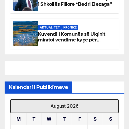
i Shkollës Fillore “Bedri Elezaga”
AKTUALITET
KRONIKË
Kuvendi i Komunës së Ulqinit
miratoi vendime kyçe për
mbrojtjen e natyrës dhe
menaxhimin e qëndrueshëm të
burimeve më të çmuara
Kalendari I Publikimeve
August 2026
M
T
W
T
F
S
S