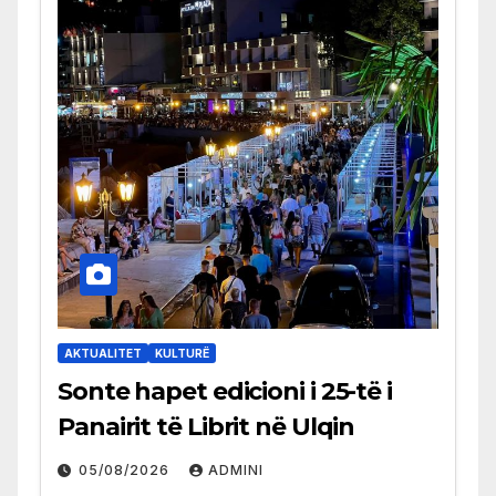
AKTUALITET
KULTURË
Sonte hapet edicioni i 25-të i
Panairit të Librit në Ulqin
05/08/2026
ADMINI