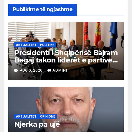
Publikime të ngjashme
AKTUALITET
POLITIKË
Presidenti i Shqipërisë Bajram
Begaj takon liderët e partive
shqiptare në Ulqin
AUG 6, 2026
ADMINI
AKTUALITET
OPINIONE
Njerka pa ujë