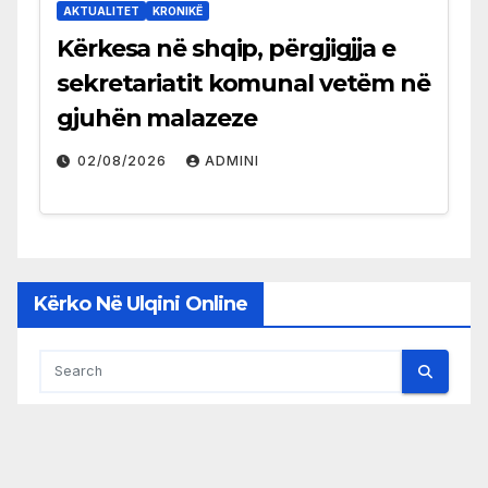
AKTUALITET
KRONIKË
Kërkesa në shqip, përgjigjja e
sekretariatit komunal vetëm në
gjuhën malazeze
02/08/2026
ADMINI
Kërko Në Ulqini Online