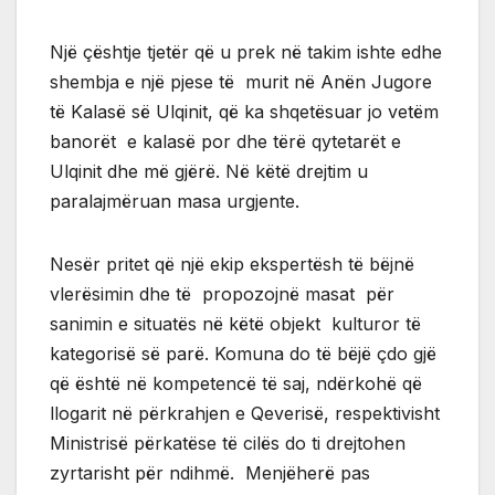
Një çështje tjetër që u prek në takim ishte edhe
shembja e një pjese të murit në Anën Jugore
të Kalasë së Ulqinit, që ka shqetësuar jo vetëm
banorët e kalasë por dhe tërë qytetarët e
Ulqinit dhe më gjërë. Në këtë drejtim u
paralajmëruan masa urgjente.
Nesër pritet që një ekip ekspertësh të bëjnë
vlerësimin dhe të propozojnë masat për
sanimin e situatës në këtë objekt kulturor të
kategorisë së parë. Komuna do të bëjë çdo gjë
që është në kompetencë të saj, ndërkohë që
llogarit në përkrahjen e Qeverisë, respektivisht
Ministrisë përkatëse të cilës do ti drejtohen
zyrtarisht për ndihmë. Menjëherë pas