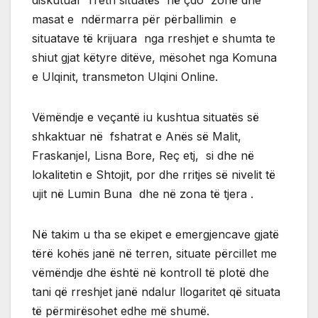
masat e ndërmarra për përballimin e
situatave të krijuara nga rreshjet e shumta te
shiut gjat këtyre ditëve, mësohet nga Komuna
e Ulqinit, transmeton Ulqini Online.
Vëmëndje e veçantë iu kushtua situatës së
shkaktuar në fshatrat e Anës së Malit,
Fraskanjel, Lisna Bore, Reç etj, si dhe në
lokalitetin e Shtojit, por dhe rritjes së nivelit të
ujit në Lumin Buna dhe në zona të tjera .
Në takim u tha se ekipet e emergjencave gjatë
tërë kohës janë në terren, situate përcillet me
vëmëndje dhe është në kontroll të plotë dhe
tani që rreshjet janë ndalur llogaritet që situata
të përmirësohet edhe më shumë.