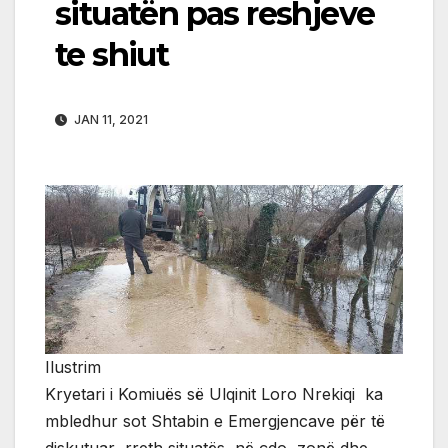
situatën pas reshjeve
te shiut
JAN 11, 2021
Ilustrim
Kryetari i Komiuës së Ulqinit Loro Nrekiqi ka
mbledhur sot Shtabin e Emergjencave për të
diskutuar rreth situatës në çdo zonë dhe