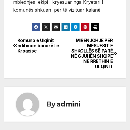
mbledhjes ekipi I kryesuar nga Kryetari I
komunës shkuan për të vizituar kalanë.
Komuna e Ulqinit
MIRËNJOHJE PËR
Post
ndihmon banorët e
MËSUESIT E
Kroacisë
SHKOLLËS SË PARË
navigation
NË GJUHËN SHQIPE
NË RRETHIN E
ULQINIT
By
admini