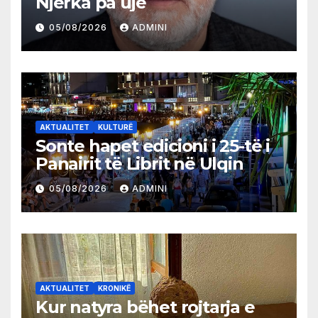
Njerka pa ujë
05/08/2026
ADMINI
AKTUALITET
KULTURË
Sonte hapet edicioni i 25-të i
Panairit të Librit në Ulqin
05/08/2026
ADMINI
AKTUALITET
KRONIKË
Kur natyra bëhet rojtarja e