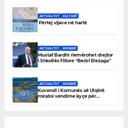
AKTUALITET
KULTURË
Përtej vijave në hartë
AKTUALITET
KRONIKË
Mustaf Bardhi riemërohet drejtor
i Shkollës Fillore “Bedri Elezaga”
AKTUALITET
KRONIKË
Kuvendi i Komunës së Ulqinit
miratoi vendime kyçe për
mbrojtjen e natyrës dhe
menaxhimin e qëndrueshëm të
burimeve më të çmuara