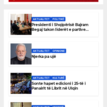
AKTUALITET
POLITIKË
Presidenti i Shqipërisë Bajram
Begaj takon liderët e partive
shqiptare në Ulqin
AKTUALITET
OPINIONE
Njerka pa ujë
AKTUALITET
KULTURË
Sonte hapet edicioni i 25-të i
Panairit të Librit në Ulqin