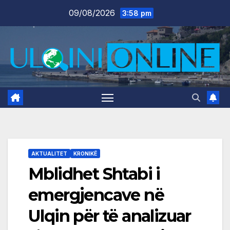
Skip
09/08/2026
3:58 pm
to
content
AKTUALITET
KRONIKË
Mblidhet Shtabi i
emergjencave në
Ulqin për të analizuar