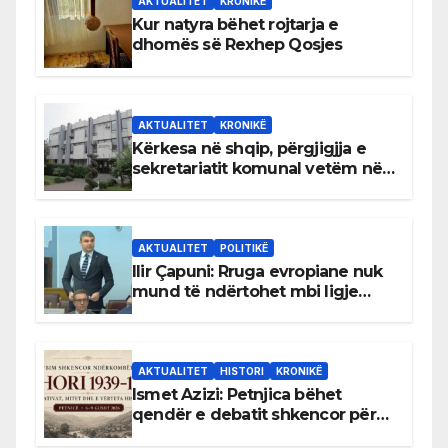
AKTUALITET
KRONIKË
Kur natyra bëhet rojtarja e
dhomës së Rexhep Qosjes
AKTUALITET
KRONIKË
Kërkesa në shqip, përgjigjja e
sekretariatit komunal vetëm në
gjuhën malazeze
AKTUALITET
POLITIKË
Ilir Çapuni: Rruga evropiane nuk
mund të ndërtohet mbi ligje
antikushtetuese
AKTUALITET
HISTORI
KRONIKË
Ismet Azizi: Petnjica bëhet
qendër e debatit shkencor për
Bihorin gjatë viteve 1939–1948