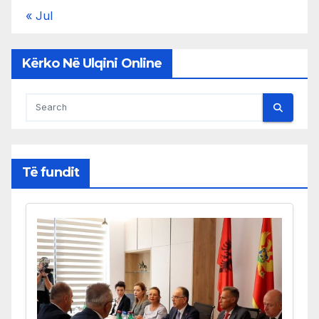
« Jul
Kërko Në Ulqini Online
Të fundit