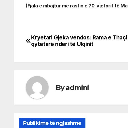
(Fjala e mbajtur më rastin e 70-vjetorit të Ma
Kryetari Gjeka vendos: Rama e Thaçi
Post
qytetarë nderi të Ulqinit
navigation
By
admini
Publikime të ngjashme