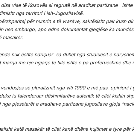
 disa vise të Kosovës si regrutë në aradhat partizane ishte
isht nga territori i ish-Jugosllavisë.
ërshperitej për numrin e të vrarëve, saktësisht pak kush din
ishin nen embargo, apo edhe dokumentat gjegjëse ka mundës
të masakër.
i ende nuk është ndriçuar sa duhet nga studiuesit e ndryshe
t marrja me një ngjarje të tillë ishte e pa preferueshme dhe
 vendosjes së pluralizmit nga viti 1990 e më pas, opinioni i
e duke iu falenderuar dëshmitarëve autentik të cilët kishin sh
nga pjesëtarët e aradhave partizane jugosllave gjoja “naci
nalisht ketë masakër të cilët kanë dhënë kujtimet e tyre për 