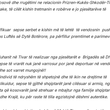
Kosovë dhe rrugëtimi ne relacionin Prizren-Kukës-Shkodër-Ti
ke, të cilët kishin tretmanin e robërve e jo pjesëtarëve të
anifikuar sepse serbet e kishin më të lehtë të vendosnin push
s Luftës së Dytë Botërore, pa përfillur premtimet e parimev
hanit në Tivar të realizuar nga pjesëtarët e Brigadës së Dh
pse të vrarët nuk janë varrosur por janë deportuar në vend
he sot varret mungojnë!!
individ të ndryshëm të shpetojnë dhe të ikin ne drejtime të
kuidur, sepse të gjithë shqiptarët janë cilësuar si armiq, ng
ta që kosovarët janë strehuar e mbajtur nga familje shqipta
 dhe Krajë, ku për raste të tilla egzistojnë dëshmi autentike.