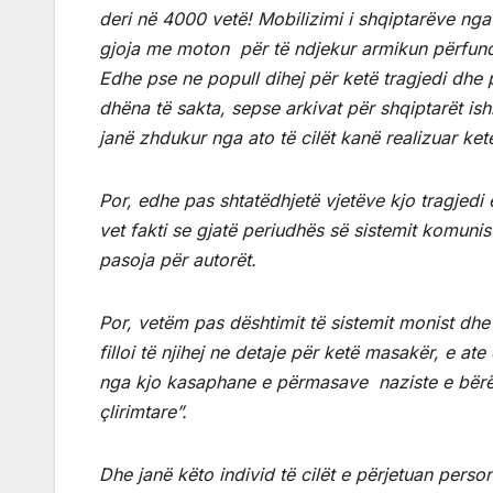
deri në 4000 vetë! Mobilizimi i shqiptarëve nga
gjoja me moton për të ndjekur armikun përfundim
Edhe pse ne popull dihej për ketë tragjedi dhe p
dhëna të sakta, sepse arkivat për shqiptarët 
janë zhdukur nga ato të cilët kanë realizuar ke
Por, edhe pas shtatëdhjetë vjetëve kjo tragjed
vet fakti se gjatë periudhës së sistemit komunis
pasoja për autorët.
Por, vetëm pas dështimit të sistemit monist dhe
filloi të njihej ne detaje për ketë masakër, e at
nga kjo kasaphane e përmasave naziste e bërë 
çlirimtare”.
Dhe janë këto individ të cilët e përjetuan perso