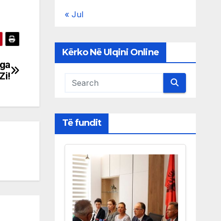
« Jul
Kërko Në Ulqini Online
nga
Zi!
Të fundit