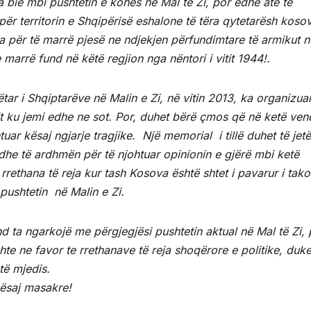
 bie mbi pushtetin e kohës në Mal të Zi, por edhe ate të
për territorin e Shqipërisë eshalone të tëra qytetarësh koso
a për të marrë pjesë ne ndjekjen përfundimtare të armikut n
e marrë fund në këtë regjion nga nëntori i vitit 1944!.
ëtar i Shqiptarëve në Malin e Zi, në vitin 2013, ka organizuar
it ku jemi edhe ne sot. Por, duhet bërë çmos që në ketë ven
uar kësaj ngjarje tragjike. Një memorial i tillë duhet të jetë
dhe të ardhmën për të njohtuar opinionin e gjërë mbi ketë
rrethana të reja kur tash Kosova është shtet i pavarur i tak
 pushtetin në Malin e Zi.
 ta ngarkojë me përgjegjësi pushtetin aktual në Mal të Zi, 
shte ne favor te rrethanave të reja shoqërore e politike, duk
të mjedis.
kësaj masakre!