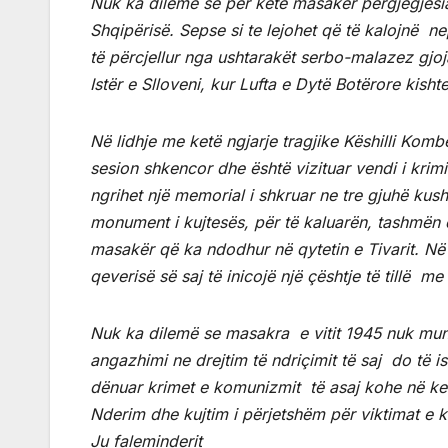
Nuk ka dilemë se për këtë masakër përgjegjësia
Shqipërisë. Sepse si te lejohet që të kalojnë ne
të përcjellur nga ushtarakët serbo-malazez gjoj
Istër e Slloveni, kur Lufta e Dytë Botërore kisht
Në lidhje me ketë ngjarje tragjike Këshilli Komb
sesion shkencor dhe është vizituar vendi i krim
ngrihet një memorial i shkruar ne tre gjuhë kusht
monument i kujtesës, për të kaluarën, tashmën 
masakër që ka ndodhur në qytetin e Tivarit. Në 
qeverisë së saj të inicojë një çështje të tillë me
Nuk ka dilemë se masakra e vitit 1945 nuk mund
angazhimi ne drejtim të ndriçimit të saj do të i
dënuar krimet e komunizmit të asaj kohe në ke
Nderim dhe kujtim i përjetshëm për viktimat e 
Ju faleminderit