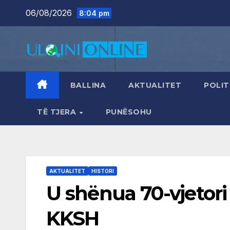
Skip
06/08/2026
8:04 pm
to
content
BALLINA
AKTUALITET
POLIT
TË TJERA
PUNËSOHU
AKTUALITET
HISTORI
U shënua 70-vjetori 
KKSH