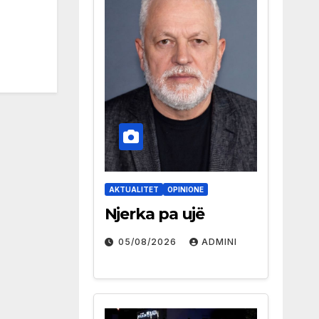
AKTUALITET
OPINIONE
Njerka pa ujë
05/08/2026
ADMINI