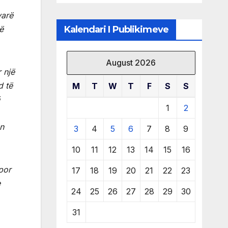
të burimeve më
varë
të çmuara
Kalendari I Publikimeve
ë
August 2026
 një
d të
M
T
W
T
F
S
S
1
2
on
3
4
5
6
7
8
9
10
11
12
13
14
15
16
por
17
18
19
20
21
22
23
e
24
25
26
27
28
29
30
31