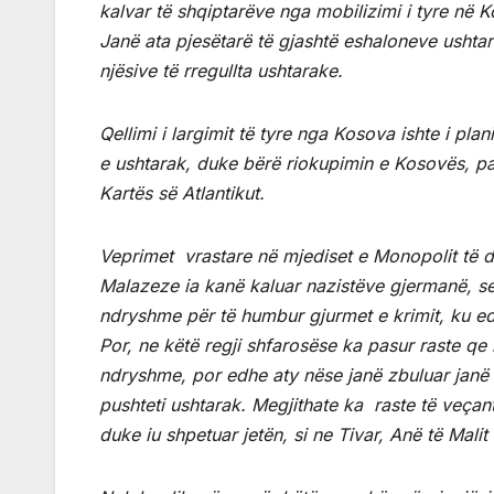
kalvar të shqiptarëve nga mobilizimi i tyre në 
Janë ata pjesëtarë të gjashtë eshaloneve ushtara
njësive të rregullta ushtarake.
Qellimi i largimit të tyre nga Kosova ishte i pl
e ushtarak, duke bërë riokupimin e Kosovës, pa
Kartës së Atlantikut.
Veprimet vrastare në mjediset e Monopolit të du
Malazeze ia kanë kaluar nazistëve gjermanë, se
ndryshme për të humbur gjurmet e krimit, ku ed
Por, ne këtë regji shfarosëse ka pasur raste qe 
ndryshme, por edhe aty nëse janë zbuluar janë li
pushteti ushtarak. Megjithate ka raste të veçan
duke iu shpetuar jetën, si ne Tivar, Anë të Malit