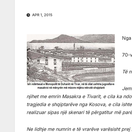
APR 1, 2015
Nga 
70-v
Të n
Jemi
njihet me emrin Masakra e Tivarit, e cila ka ndod
tragjedia e shqiptarëve nga Kosova, e cila ishte
realizuar sipas një skenari të përgatitur më pa
Ne lidhje me numrin e të vrarëve varësisht pre