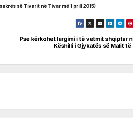
sakrës së Tivarit në Tivar më 1 prill 2015)
Pse kërkohet largimi i të vetmit shqiptar 
Këshilli i Gjykatës së Malit të 