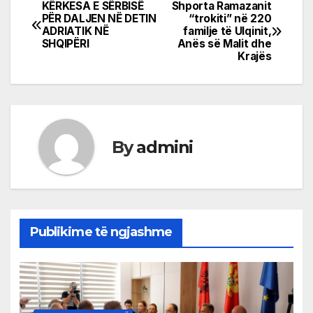
KËRKESA E SËRBISË
Shporta Ramazanit
Post
PËR DALJEN NË DETIN
“trokiti” në 220
ADRIATIK NË
familje të Ulqinit,
navigation
SHQIPËRI
Anës së Malit dhe
Krajës
By
admini
Publikime të ngjashme