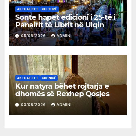
AKTUALITET
KULTURË
Sonte hapet edicioni i 25-të i
Panairit të Librit në Ulqin
05/08/2026
ADMINI
AKTUALITET
KRONIKË
Kur natyra bëhet rojtarja e
dhomës së Rexhep Qosjes
03/08/2026
ADMINI