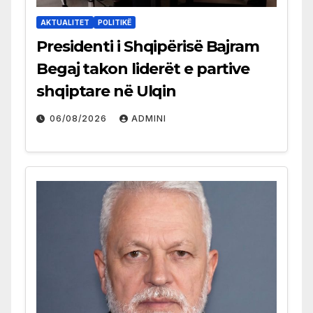
AKTUALITET
POLITIKË
Presidenti i Shqipërisë Bajram
Begaj takon liderët e partive
shqiptare në Ulqin
06/08/2026
ADMINI