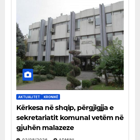
AKTUALITET
KRONIKË
Kërkesa në shqip, përgjigjja e
sekretariatit komunal vetëm në
gjuhën malazeze
02/08/2026
ADMINI