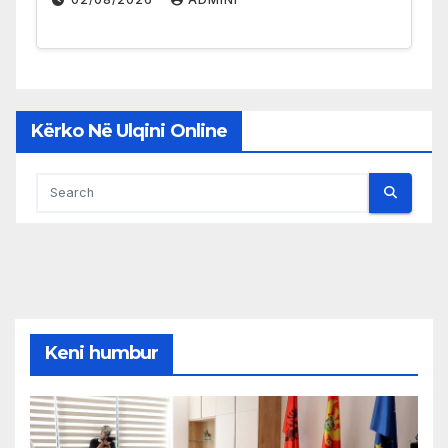
Kërko Në Ulqini Online
Keni humbur