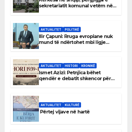
sekretariatit komunal vetëm në
gjuhën malazeze
AKTUALITET
POLITIKË
Ilir Çapuni: Rruga evropiane nuk
mund të ndërtohet mbi ligje
antikushtetuese
AKTUALITET
HISTORI
KRONIKË
Ismet Azizi: Petnjica bëhet
qendër e debatit shkencor për
Bihorin gjatë viteve 1939–1948
AKTUALITET
KULTURË
Përtej vijave në hartë