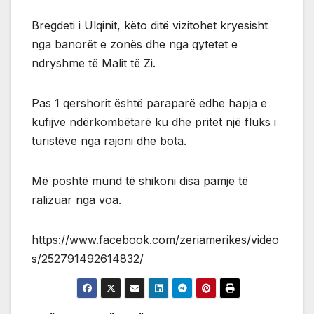
Bregdeti i Ulqinit, këto ditë vizitohet kryesisht
nga banorët e zonës dhe nga qytetet e
ndryshme të Malit të Zi.
Pas 1 qershorit është paraparë edhe hapja e
kufijve ndërkombëtarë ku dhe pritet një fluks i
turistëve nga rajoni dhe bota.
Më poshtë mund të shikoni disa pamje të
ralizuar nga voa.
https://www.facebook.com/zeriamerikes/video
s/252791492614832/