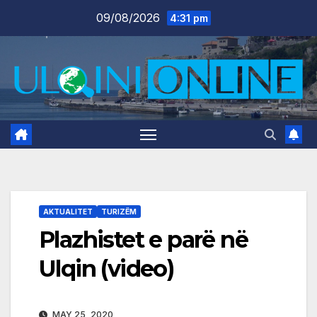
Skip
09/08/2026
4:31 pm
to
content
AKTUALITET
TURIZËM
Plazhistet e parë në
Ulqin (video)
MAY 25, 2020