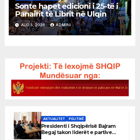
Sonte hapet edicioni i 25-të i
Panairit të Librit në Ulqin
AUG 5, 2026
ADMINI
AKTUALITET
POLITIKË
Presidenti i Shqipërisë Bajram
Begaj takon liderët e partive
shqiptare në Ulqin