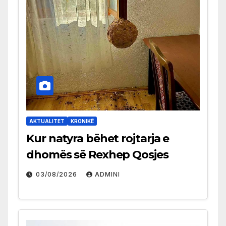
AKTUALITET
KRONIKË
Kur natyra bëhet rojtarja e
dhomës së Rexhep Qosjes
03/08/2026
ADMINI