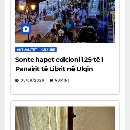
AKTUALITET
KULTURË
Sonte hapet edicioni i 25-të i
Panairit të Librit në Ulqin
05/08/2026
ADMINI