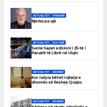
AKTUALITET
OPINIONE
Njerka pa ujë
AKTUALITET
KULTURË
Sonte hapet edicioni i 25-të i
Panairit të Librit në Ulqin
AKTUALITET
KRONIKË
Kur natyra bëhet rojtarja e
dhomës së Rexhep Qosjes
AKTUALITET
KRONIKË
Kërkesa në shqip, përgjigjja e