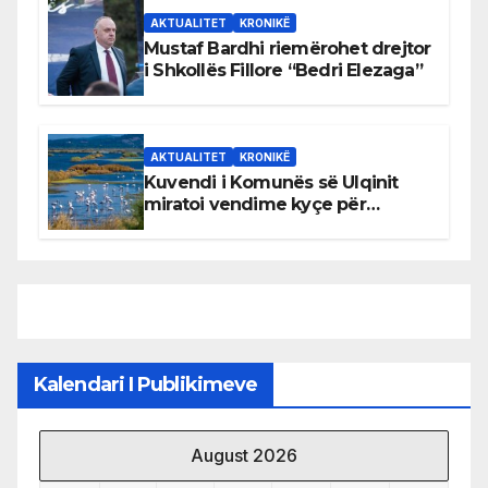
AKTUALITET
KRONIKË
Mustaf Bardhi riemërohet drejtor
i Shkollës Fillore “Bedri Elezaga”
AKTUALITET
KRONIKË
Kuvendi i Komunës së Ulqinit
miratoi vendime kyçe për
mbrojtjen e natyrës dhe
menaxhimin e qëndrueshëm të
burimeve më të çmuara
Kalendari I Publikimeve
August 2026