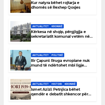
Kur natyra bëhet rojtarja e
dhomës së Rexhep Qosjes
AKTUALITET
KRONIKË
Kërkesa në shqip, përgjigjja e
sekretariatit komunal vetëm në
gjuhën malazeze
AKTUALITET
POLITIKË
Ilir Çapuni: Rruga evropiane nuk
mund të ndërtohet mbi ligje
antikushtetuese
AKTUALITET
HISTORI
KRONIKË
Ismet Azizi: Petnjica bëhet
qendër e debatit shkencor për
Bihorin gjatë viteve 1939–1948