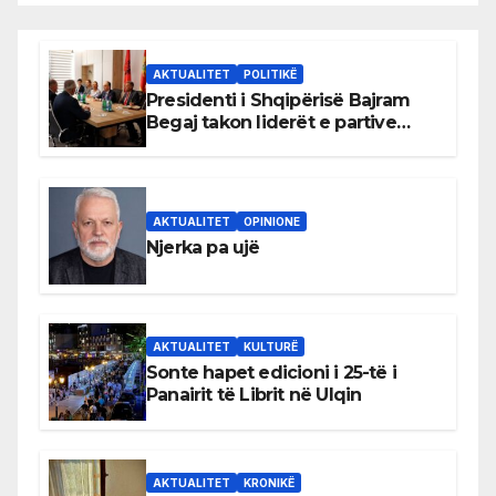
AKTUALITET
POLITIKË
Presidenti i Shqipërisë Bajram
Begaj takon liderët e partive
shqiptare në Ulqin
AKTUALITET
OPINIONE
Njerka pa ujë
AKTUALITET
KULTURË
Sonte hapet edicioni i 25-të i
Panairit të Librit në Ulqin
AKTUALITET
KRONIKË