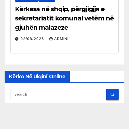
Kërkesa në shqip, përgjigjja e
sekretariatit komunal vetëm në
gjuhën malazeze
02/08/2026
ADMINI
Kërko Në Ulqini Online