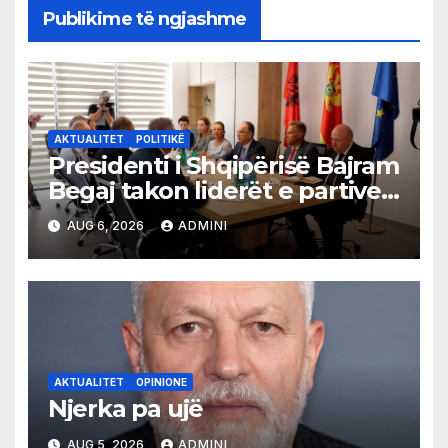
Publikime të ngjashme
AKTUALITET
POLITIKË
Presidenti i Shqipërisë Bajram
Begaj takon liderët e partive
shqiptare në Ulqin
AUG 6, 2026
ADMINI
AKTUALITET
OPINIONE
Njerka pa ujë
AUG 5, 2026
ADMINI