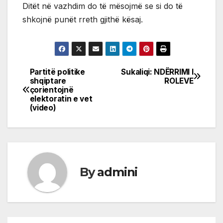
Ditët në vazhdim do të mësojmë se si do të
shkojnë punët rreth gjithë kësaj.
Partitë politike
Sukaliqi: NDËRRIMI I
Post
shqiptare
ROLEVE
çorientojnë
navigation
elektoratin e vet
(video)
By
admini