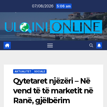
Skip
07/08/2026
5:06 am
to
content
AKTUALITET
SOCIALE
Qytetaret njëzëri – Në
vend të të marketit në
Ranë, gjëlbërim