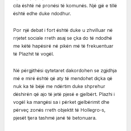
cila është në pronësi të komunës. Një gjë e tillë
është edhe duke ndodhur.
Por një debat i fort është duke u zhvilluar në
rrjetet sociale rreth asaj se çka do të ndodhë
me këtë hapësirë në pikën më të frekuentuar
të Plazhit të vogël.
Në përgjithësi qytetaret dakordohen se zgjidhja
më e mirë është që aty të mendohet diçka që
nuk ka të bëjë me ndërtim duke shprehur
dëshirën që ajo të jetë pjesë e gjelbërt. Plazhi i
vogël ka mangësi sa i përket gjelbërimit dhe
përveç zonës rreth objektit të Hollegro-s,
pjesët tjera tashmë janë të betonuara.