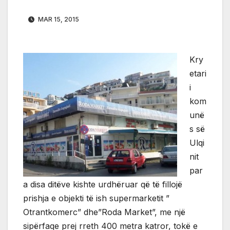
MAR 15, 2015
Kry
etari
i
kom
unë
s së
Ulqi
nit
par
a disa ditëve kishte urdhëruar që të fillojë
prishja e objekti të ish supermarketit ”
Otrantkomerc” dhe”Roda Market”, me një
sipërfaqe prej rreth 400 metra katror, tokë e