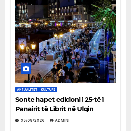
AKTUALITET
KULTURË
Sonte hapet edicioni i 25-të i
Panairit të Librit në Ulqin
05/08/2026
ADMINI