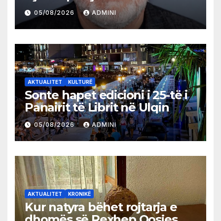
05/08/2026
ADMINI
AKTUALITET
KULTURË
Sonte hapet edicioni i 25-të i
Panairit të Librit në Ulqin
05/08/2026
ADMINI
AKTUALITET
KRONIKË
Kur natyra bëhet rojtarja e
dhomës së Rexhep Qosjes