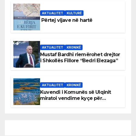
AKTUALITET
KULTURË
Përtej vijave në hartë
AKTUALITET
KRONIKË
Mustaf Bardhi riemërohet drejtor
i Shkollës Fillore “Bedri Elezaga”
AKTUALITET
KRONIKË
Kuvendi i Komunës së Ulqinit
miratoi vendime kyçe për
mbrojtjen e natyrës dhe
menaxhimin e qëndrueshëm të
burimeve më të çmuara