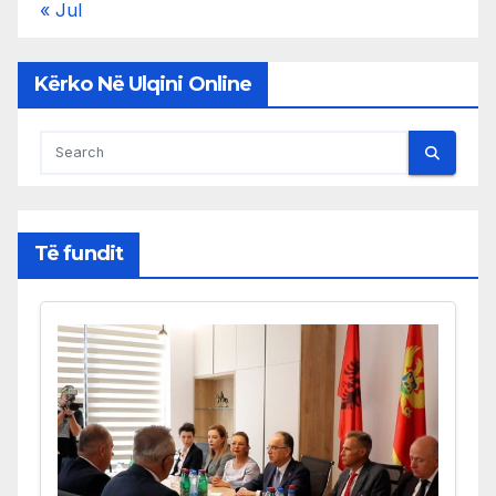
« Jul
Kërko Në Ulqini Online
Të fundit