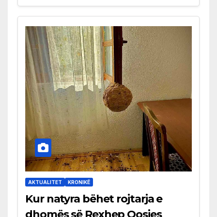
AKTUALITET
KRONIKË
Kur natyra bëhet rojtarja e
dhomës së Rexhep Qosjes