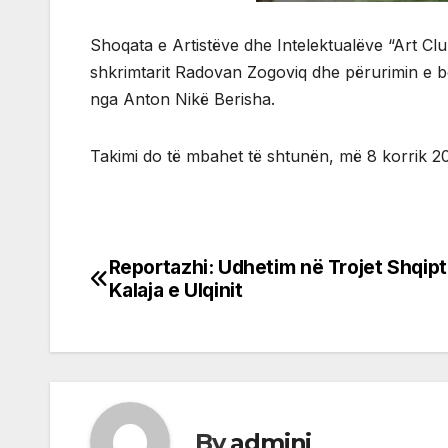
Shoqata e Artistëve dhe Intelektualëve “Art Club
shkrimtarit Radovan Zogoviq dhe përurimin e bot
nga Anton Nikë Berisha.
Takimi do të mbahet të shtunën, më 8 korrik 20
Reportazhi: Udhetim në Trojet Shqipt
Post
Kalaja e Ulqinit
navigation
By
admini