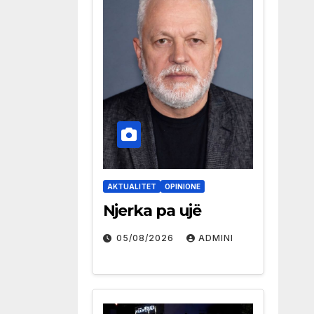
AKTUALITET
OPINIONE
Njerka pa ujë
05/08/2026
ADMINI