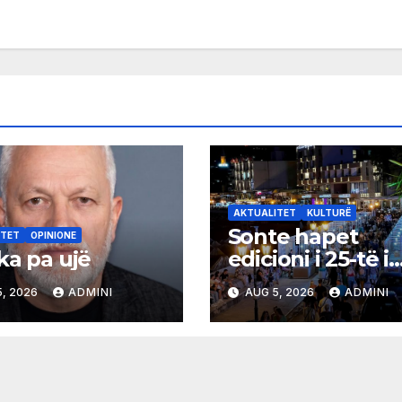
AKTUALITET
KULTURË
Sonte hapet
ITET
OPINIONE
ka pa ujë
edicioni i 25-të i
Panairit të Librit
, 2026
ADMINI
AUG 5, 2026
ADMINI
Ulqin