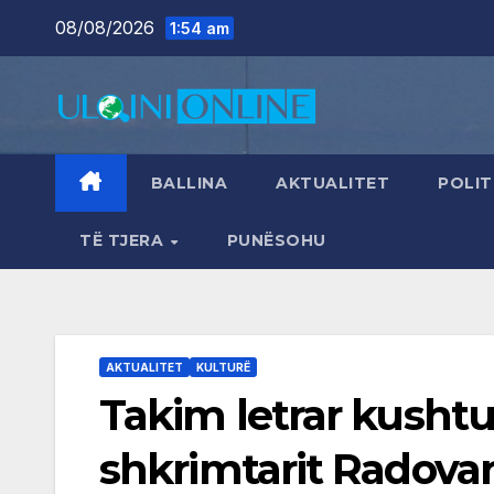
Skip
08/08/2026
1:54 am
to
content
BALLINA
AKTUALITET
POLIT
TË TJERA
PUNËSOHU
AKTUALITET
KULTURË
Takim letrar kushtuar
shkrimtarit Radova