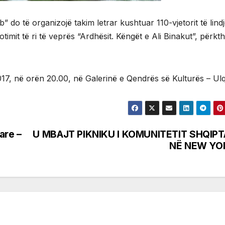
” do të organizojë takim letrar kushtuar 110-vjetorit të lind
imit të ri të veprës “Ardhësit. Këngët e Ali Binakut”, përkt
17, në orën 20.00, në Galerinë e Qendrës së Kulturës – Ulq
are –
U MBAJT PIKNIKU I KOMUNITETIT SHQIPT
NË NEW YO