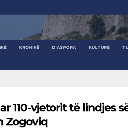
IKË
KRONIKË
DIASPORA
KULTURË
T
 110-vjetorit të lindjes s
n Zogoviq