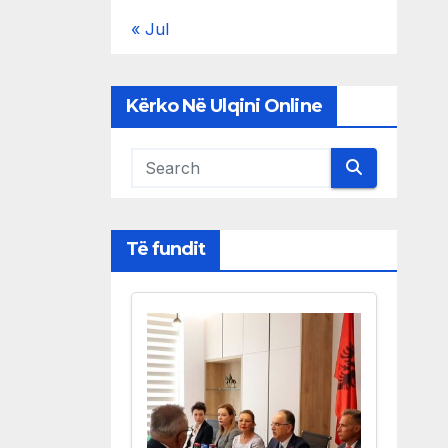
« Jul
Kërko Në Ulqini Online
Të fundit