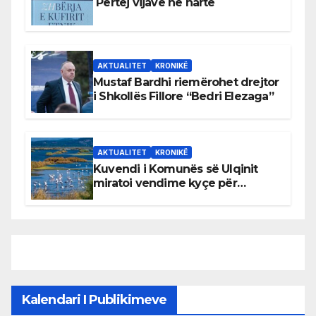
Përtej vijave në hartë
AKTUALITET
KRONIKË
Mustaf Bardhi riemërohet drejtor
i Shkollës Fillore “Bedri Elezaga”
AKTUALITET
KRONIKË
Kuvendi i Komunës së Ulqinit
miratoi vendime kyçe për
mbrojtjen e natyrës dhe
menaxhimin e qëndrueshëm të
burimeve më të çmuara
Kalendari I Publikimeve