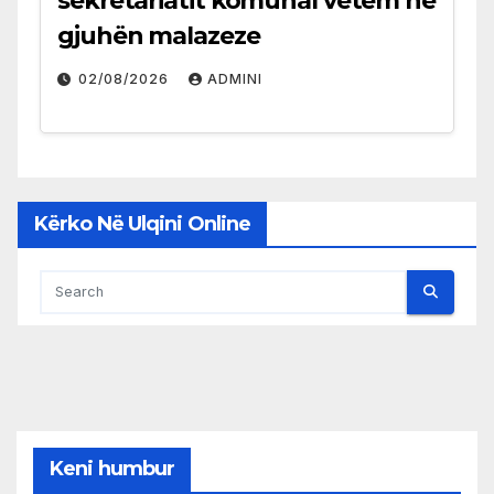
sekretariatit komunal vetëm në
gjuhën malazeze
02/08/2026
ADMINI
Kërko Në Ulqini Online
Keni humbur