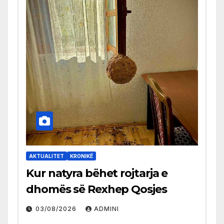
AKTUALITET
KRONIKË
Kur natyra bëhet rojtarja e
dhomës së Rexhep Qosjes
03/08/2026
ADMINI