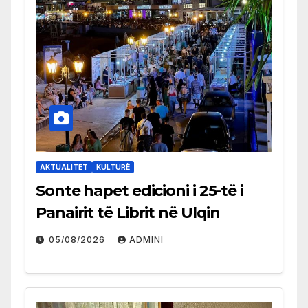
AKTUALITET
KULTURË
Sonte hapet edicioni i 25-të i
Panairit të Librit në Ulqin
05/08/2026
ADMINI