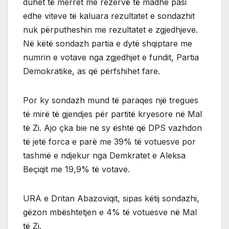
duhet të merret me rezervë të madhe pasi
edhe viteve të kaluara rezultatet e sondazhit
nuk përputheshin me rezultatet e zgjedhjeve.
Në këtë sondazh partia e dytë shqiptare me
numrin e votave nga zgjedhjet e fundit, Partia
Demokratike, as që përfshihet fare.
Por ky sondazh mund të paraqes një tregues
të mirë të gjendjes për partitë kryesore në Mal
të Zi. Ajo çka bie në sy është që DPS vazhdon
të jetë forca e parë me 39% të votuesve por
tashmë e ndjekur nga Demkratet e Aleksa
Beçiqit me 19,9% të votave.
URA e Dritan Abazoviqit, sipas këtij sondazhi,
gëzon mbështetjen e 4% të votuesve në Mal
të Zi.