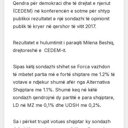
Qendra për demokraci dhe të drejtat e njeriut
(CEDEM) në konferencën e sotme për shtyp
publikoi rezultatet e një sondazhi të opinionit
publik të kryer në qershor të vitit 2017.
Rezultatet e hulumtimit i paraqiti Milena Beshiq,
drejtoreshë e CEDEM-it.
Sipas këtij sondazhi shihet se Forca vazhdon
të mbetet partia më e fortë shiptare me 1.2% të
votave e ndjekur shumë afër nga Alternativa
Shqiptare me 1.1%. Shumë keq në këtë
sondazh qendrojnë dy partitë e para shqiptare,
LD në MZ me 0,1% dhe UDSH me 0,2%.
Sa i përket trupit votues shqiptar ky sondazh