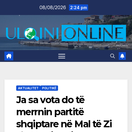
Skip
08/08/2026
2:24 pm
to
content
AKTUALITET
POLITIKË
Ja sa vota do të
merrnin partitë
shqiptare në Mal të Zi