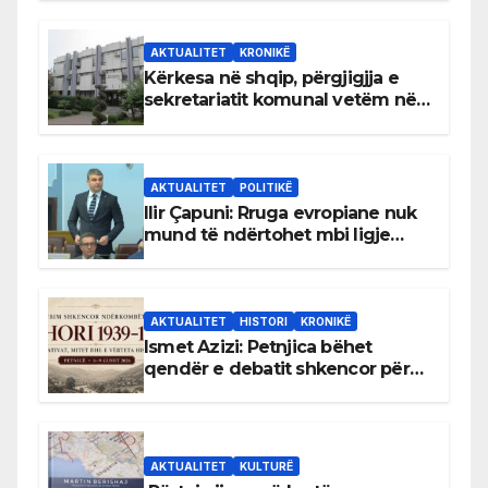
AKTUALITET
KRONIKË
Kërkesa në shqip, përgjigjja e
sekretariatit komunal vetëm në
gjuhën malazeze
AKTUALITET
POLITIKË
Ilir Çapuni: Rruga evropiane nuk
mund të ndërtohet mbi ligje
antikushtetuese
AKTUALITET
HISTORI
KRONIKË
Ismet Azizi: Petnjica bëhet
qendër e debatit shkencor për
Bihorin gjatë viteve 1939–1948
AKTUALITET
KULTURË