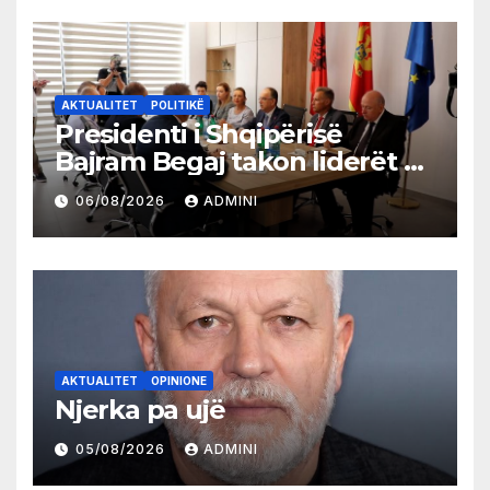
AKTUALITET
POLITIKË
Presidenti i Shqipërisë
Bajram Begaj takon liderët e
partive shqiptare në Ulqin
06/08/2026
ADMINI
AKTUALITET
OPINIONE
Njerka pa ujë
05/08/2026
ADMINI