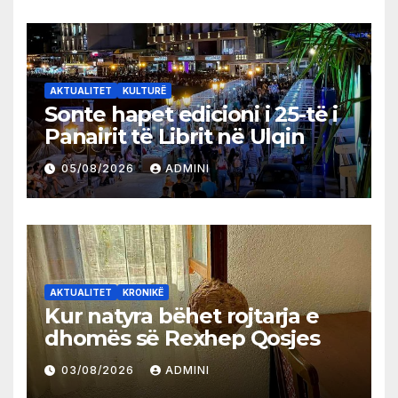
AKTUALITET
KULTURË
Sonte hapet edicioni i 25-të i
Panairit të Librit në Ulqin
05/08/2026
ADMINI
AKTUALITET
KRONIKË
Kur natyra bëhet rojtarja e
dhomës së Rexhep Qosjes
03/08/2026
ADMINI