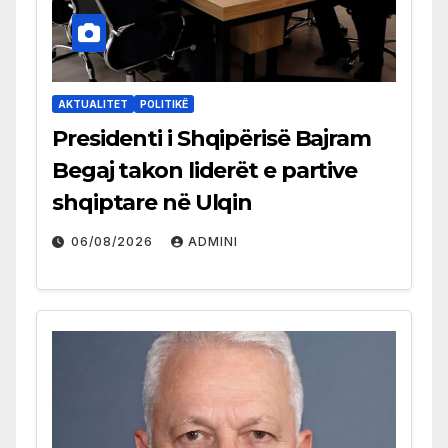
AKTUALITET
POLITIKË
Presidenti i Shqipërisë Bajram
Begaj takon liderët e partive
shqiptare në Ulqin
06/08/2026
ADMINI