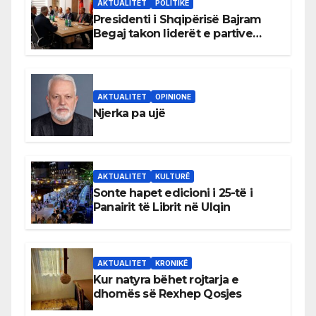
AKTUALITET
POLITIKË
Presidenti i Shqipërisë Bajram
Begaj takon liderët e partive
shqiptare në Ulqin
AKTUALITET
OPINIONE
Njerka pa ujë
AKTUALITET
KULTURË
Sonte hapet edicioni i 25-të i
Panairit të Librit në Ulqin
AKTUALITET
KRONIKË
Kur natyra bëhet rojtarja e
dhomës së Rexhep Qosjes