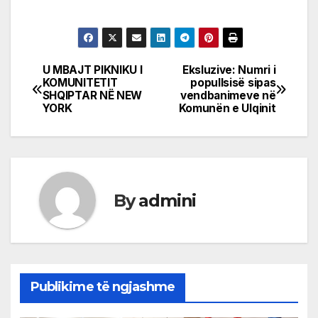
U MBAJT PIKNIKU I
Eksluzive: Numri i
Post
KOMUNITETIT
popullsisë sipas
SHQIPTAR NË NEW
vendbanimeve në
navigation
YORK
Komunën e Ulqinit
By
admini
Publikime të ngjashme