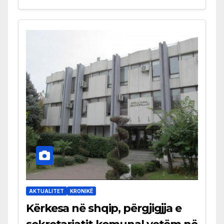
AKTUALITET
KRONIKË
Kërkesa në shqip, përgjigjja e