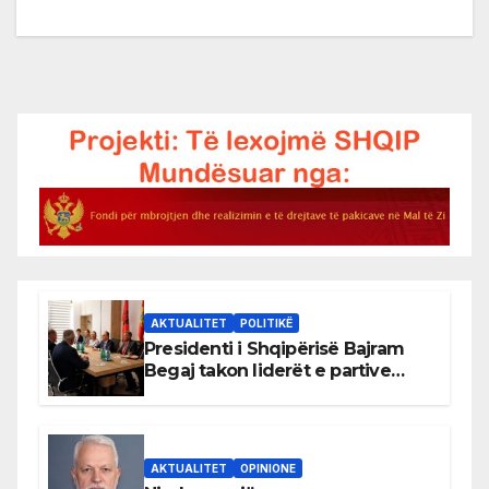
AKTUALITET
POLITIKË
Presidenti i Shqipërisë Bajram
Begaj takon liderët e partive
shqiptare në Ulqin
AKTUALITET
OPINIONE