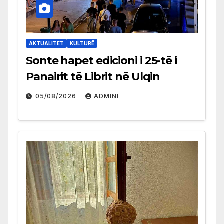
AKTUALITET
KULTURË
Sonte hapet edicioni i 25-të i
Panairit të Librit në Ulqin
05/08/2026
ADMINI