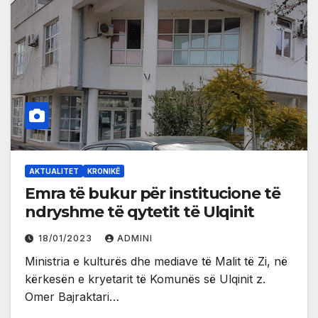
AKTUALITET
KRONIKË
Emra të bukur për institucione të
ndryshme të qytetit të Ulqinit
18/01/2023
ADMINI
Ministria e kulturës dhe mediave të Malit të Zi, në
kërkesën e kryetarit të Komunës së Ulqinit z.
Omer Bajraktari…