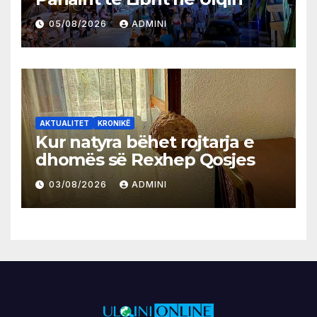
05/08/2026
ADMINI
AKTUALITET
KRONIKË
Kur natyra bëhet rojtarja e
dhomës së Rexhep Qosjes
03/08/2026
ADMINI