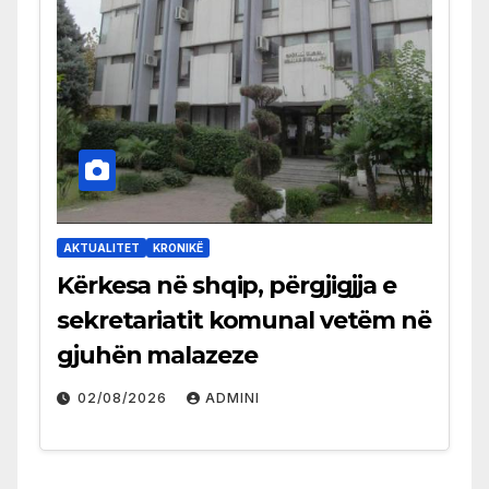
AKTUALITET
KRONIKË
Kërkesa në shqip, përgjigjja e
sekretariatit komunal vetëm në
gjuhën malazeze
02/08/2026
ADMINI