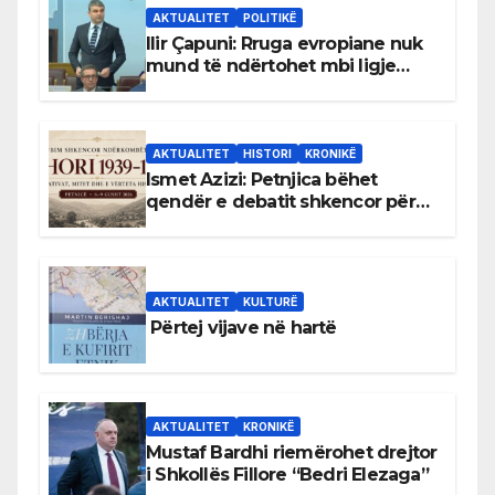
AKTUALITET
POLITIKË
Ilir Çapuni: Rruga evropiane nuk
mund të ndërtohet mbi ligje
antikushtetuese
AKTUALITET
HISTORI
KRONIKË
Ismet Azizi: Petnjica bëhet
qendër e debatit shkencor për
Bihorin gjatë viteve 1939–1948
AKTUALITET
KULTURË
Përtej vijave në hartë
AKTUALITET
KRONIKË
Mustaf Bardhi riemërohet drejtor
i Shkollës Fillore “Bedri Elezaga”