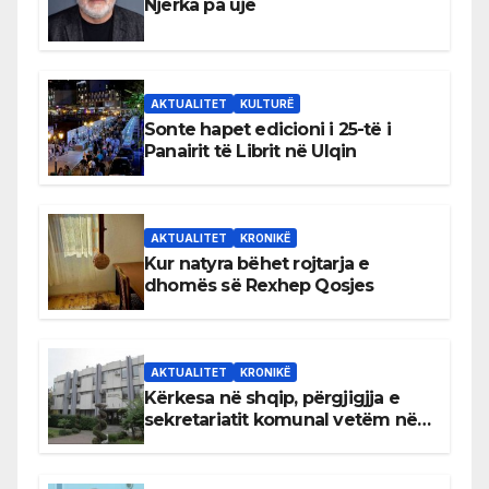
Njerka pa ujë
AKTUALITET
KULTURË
Sonte hapet edicioni i 25-të i
Panairit të Librit në Ulqin
AKTUALITET
KRONIKË
Kur natyra bëhet rojtarja e
dhomës së Rexhep Qosjes
AKTUALITET
KRONIKË
Kërkesa në shqip, përgjigjja e
sekretariatit komunal vetëm në
gjuhën malazeze