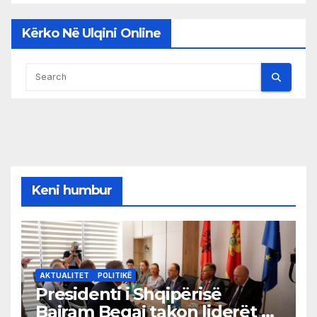
Kërko Në Ulqini Online
Keni humbur
AKTUALITET
POLITIKË
Presidenti i Shqipërisë
Bajram Begaj takon liderët e