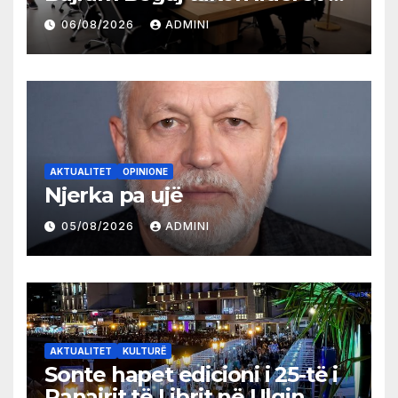
partive shqiptare në Ulqin
06/08/2026
ADMINI
AKTUALITET
OPINIONE
Njerka pa ujë
05/08/2026
ADMINI
AKTUALITET
KULTURË
Sonte hapet edicioni i 25-të i
Panairit të Librit në Ulqin