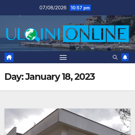
Skip
07/08/2026
10:57 pm
to
content
Day:
January 18, 2023