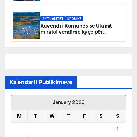
AKTUALITET
KRONIKË
Kuvendi i Komunës së Ulqinit
miratoi vendime kyçe për
mbrojtjen e natyrës dhe
menaxhimin e qëndrueshëm të
burimeve më të çmuara
Kalendari I Publikimeve
January 2023
M
T
W
T
F
S
S
1