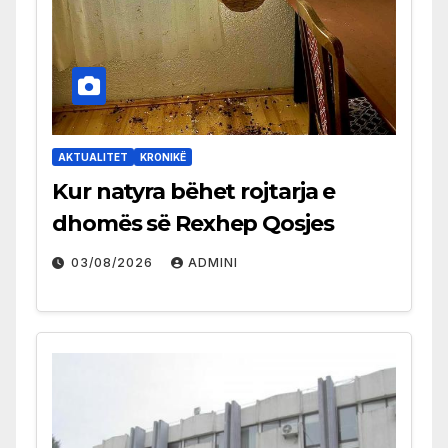
AKTUALITET
KRONIKË
Kur natyra bëhet rojtarja e
dhomës së Rexhep Qosjes
03/08/2026
ADMINI